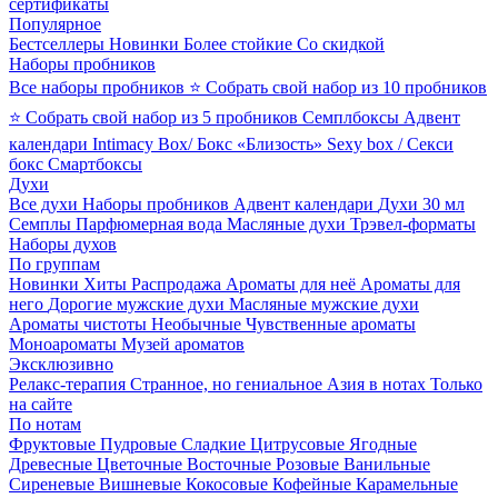
сертификаты
Популярное
Бестселлеры
Новинки
Более стойкие
Со скидкой
Наборы пробников
Все наборы пробников
⭐ Собрать свой набор из 10 пробников
⭐ Собрать свой набор из 5 пробников
Семплбоксы
Адвент
календари
Intimacy Box/ Бокс «Близость»
Sexy box / Секси
бокс
Смартбоксы
Духи
Все духи
Наборы пробников
Адвент календари
Духи 30 мл
Семплы
Парфюмерная вода
Масляные духи
Трэвел-форматы
Наборы духов
По группам
Новинки
Хиты
Распродажа
Ароматы для неё
Ароматы для
него
Дорогие мужские духи
Масляные мужские духи
Ароматы чистоты
Необычные
Чувственные ароматы
Моноароматы
Музей ароматов
Эксклюзивно
Релакс-терапия
Странное, но гениальное
Азия в нотах
Только
на сайте
По нотам
Фруктовые
Пудровые
Сладкие
Цитрусовые
Ягодные
Древесные
Цветочные
Восточные
Розовые
Ванильные
Сиреневые
Вишневые
Кокосовые
Кофейные
Карамельные