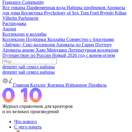
Fragrance Community
Все товары
Парфюмерная вода
Наборы пробников
Ароматы
для дома
Косметика
Psychology of Sex
Tom Ford
Byredo
Kilian
Vilhelm Parfumerie
Распродажа
Акции
Коллекции и коллабы
Коллекции
Подборки
Коллабы
Совместно с блогерами
«Зайчик»
Секс-коллекция
Ароматы по Гарри Поттеру
Ароматы аниме Хаяо Миядзаки
Литературная коллекция
Путешествие по России
Новый 2026 год с конем-огнем
demeter
чай
семпл
наборы
demeter
чай
семпл
наборы
Главная
Каталог
Корзина
Избранное
Профиль
Журнал-справочник для креаторов
и их великих произведений
Что нового
С чего начать