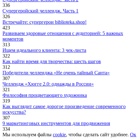
336
Супергеройский челлендж. Часть 1
326
Встречайте: супергерои biblioteka.shop!
423
Развиваем здоровые отношения с аудиторией: 5 важных
моментов
313
Ищем идеального клиента: 3 чек-листа
322
Как найти время для творчества: шесть шагов
312
Победители челленджа «Не очень тайный Санта»
307
Челлендж «Хюгге 2.0: однажды в России»
321
Философия процветающего художника
319
Как выглядит самое дорогое произведение современного
искусства?
307
9 маркетинговых инструментов для продвижения
334
Мы используем файлы
cookie
, чтобы сделать сайт удобнее.
Ок