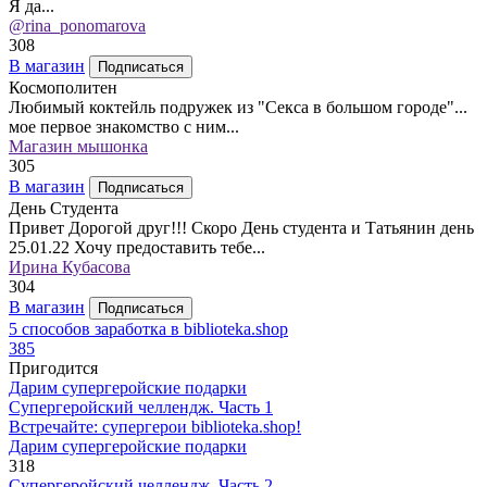
Я да...
@rina_ponomarova
308
В магазин
Подписаться
Космополитен
Любимый коктейль подружек из "Секса в большом городе"...
мое первое знакомство с ним...
Магазин мышонка
305
В магазин
Подписаться
День Студента
Привет Дорогой друг!!! Скоро День студента и Татьянин день
25.01.22 Хочу предоставить тебе...
Ирина Кубасова
304
В магазин
Подписаться
5 способов заработка в biblioteka.shop
385
Пригодится
Дарим супергеройские подарки
Супергеройский челлендж. Часть 1
Встречайте: супергерои biblioteka.shop!
Дарим супергеройские подарки
318
Супергеройский челлендж. Часть 2