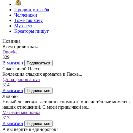
Продвинуть себя
Челленджи
Тоже так хочу
Муза тут
Креаторы пишут
Новинка
Всем приветики...
Dnovka
329
В магазин
Подписаться
Счастливой Пасхи
Коллекция сладких ароматов к Пасхе...
@rina_ponomarova
314
В магазин
Подписаться
Любовь
Новый челлендж заставил вспомнить многие тёплые моменты
наших отношений. С моей привычкой не...
Магазин мышонка
313
В магазин
Подписаться
А вы верите в единорогов?