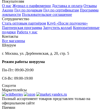
Покупателям
О нас
Журнал о парфюмерии
Доставка и оплата
Отзывы
Акции
Гид по подаркам
Гид по сертификатам
Программа
лояльности
Пользовательское соглашение
Сотрудничество
Стать оптовым партнёром
Клуб «После полуночи»
Партнерская программа
Запустить коллаб
Корпоративные
подарки
Работа у нас
Контакты
Все магазины
Шоурум
г. Москва, ул. Дербеневская, д. 20, стр. 5
Режим работы шоурума
Пн-Пт: 09:00-20:00
Сб-Вс: 09:00-19:00
Соцсети
Маркетплейсы
Полный ассортимент товаров представлен только на
официальном сайте
Премии