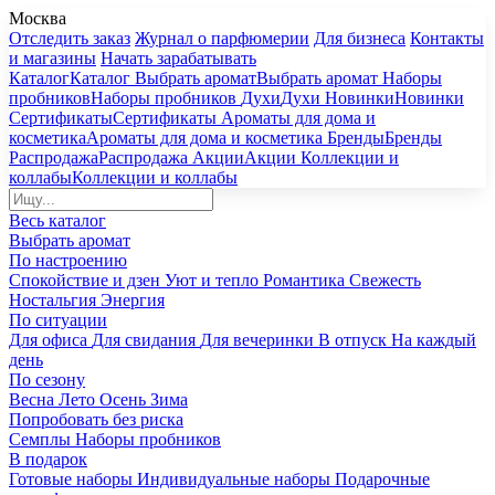
Москва
Отследить заказ
Журнал о парфюмерии
Для бизнеса
Контакты
и магазины
Начать зарабатывать
Каталог
Каталог
Выбрать аромат
Выбрать аромат
Наборы
пробников
Наборы пробников
Духи
Духи
Новинки
Новинки
Сертификаты
Сертификаты
Ароматы для дома и
косметика
Ароматы для дома и косметика
Бренды
Бренды
Распродажа
Распродажа
Акции
Акции
Коллекции и
коллабы
Коллекции и коллабы
Весь каталог
Выбрать аромат
По настроению
Спокойствие и дзен
Уют и тепло
Романтика
Свежесть
Ностальгия
Энергия
По ситуации
Для офиса
Для свидания
Для вечеринки
В отпуск
На каждый
день
По сезону
Весна
Лето
Осень
Зима
Попробовать без риска
Семплы
Наборы пробников
В подарок
Готовые наборы
Индивидуальные наборы
Подарочные