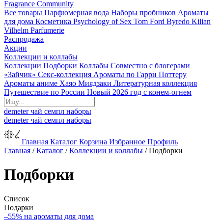
Fragrance Community
Все товары
Парфюмерная вода
Наборы пробников
Ароматы
для дома
Косметика
Psychology of Sex
Tom Ford
Byredo
Kilian
Vilhelm Parfumerie
Распродажа
Акции
Коллекции и коллабы
Коллекции
Подборки
Коллабы
Совместно с блогерами
«Зайчик»
Секс-коллекция
Ароматы по Гарри Поттеру
Ароматы аниме Хаяо Миядзаки
Литературная коллекция
Путешествие по России
Новый 2026 год с конем-огнем
demeter
чай
семпл
наборы
demeter
чай
семпл
наборы
Главная
Каталог
Корзина
Избранное
Профиль
Главная
/
Каталог
/
Коллекции и коллабы
/
Подборки
Подборки
Список
Подарки
–55% на ароматы для дома