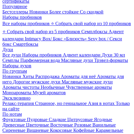
сертификаты
Популярное
Бестселлеры
Новинки
Более стойкие
Со скидкой
Наборы пробников
Все наборы пробников
⭐ Собрать свой набор из 10 пробников
⭐ Собрать свой набор из 5 пробников
Семплбоксы
Адвент
календари
Intimacy Box/ Бокс «Близость»
Sexy box / Секси
бокс
Смартбоксы
Духи
Все духи
Наборы пробников
Адвент календари
Духи 30 мл
Семплы
Парфюмерная вода
Масляные духи
Трэвел-форматы
Наборы духов
По группам
Новинки
Хиты
Распродажа
Ароматы для неё
Ароматы для
него
Дорогие мужские духи
Масляные мужские духи
Ароматы чистоты
Необычные
Чувственные ароматы
Моноароматы
Музей ароматов
Эксклюзивно
Релакс-терапия
Странное, но гениальное
Азия в нотах
Только
на сайте
По нотам
Фруктовые
Пудровые
Сладкие
Цитрусовые
Ягодные
Древесные
Цветочные
Восточные
Розовые
Ванильные
Сиреневые
Вишневые
Кокосовые
Кофейные
Карамельные