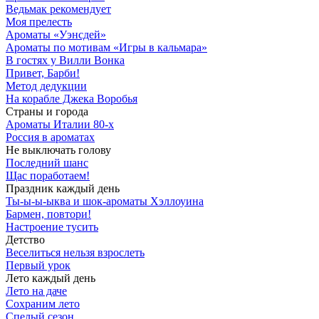
Ведьмак рекомендует
Моя прелесть
Ароматы «Уэнсдей»
Ароматы по мотивам «Игры в кальмара»
В гостях у Вилли Вонка
Привет, Барби!
Метод дедукции
На корабле Джека Воробья
Страны и города
Ароматы Италии 80-х
Россия в ароматах
Не выключать голову
Последний шанс
Щас поработаем!
Праздник каждый день
Ты-ы-ы-ыква и шок-ароматы Хэллоуина
Бармен, повтори!
Настроение тусить
Детство
Веселиться нельзя взрослеть
Первый урок
Лето каждый день
Лето на даче
Сохраним лето
Спелый сезон