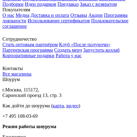
Подборки
Идеи подарков
Предзаказ
Заказ с возвратом
Покупателям
О нас
Медиа
Доставка и оплата
Отзывы
Акции
Программа
лояльности
Использование сертификатов
Пользовательское
соглашение
Сотрудничество
Стать оптовым партнёром
Клуб «После полуночи»
Партнерская программа
Создать мерч
Запустить коллаб
Корпоративные подарки
Работа у нас
Контакты
Все магазины
Шоурум
г.Москва, 115172,
Саринский проезд 13, стр. 3
Как дойти до шоурума (
карта
,
видео
)
+7 495 108-03-69
Режим работы шоурума
Ежедневно