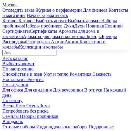
Москва
Отследить заказ
Журнал о парфюмерии
Для бизнеса
Контакты
и магазины
Начать зарабатывать
Каталог
Каталог
Выбрать аромат
Выбрать аромат
Наборы
пробников
Наборы пробников
Духи
Духи
Новинки
Новинки
Сертификаты
Сертификаты
Ароматы для дома и
косметика
Ароматы для дома и косметика
Бренды
Бренды
Распродажа
Распродажа
Акции
Акции
Коллекции и
коллабы
Коллекции и коллабы
Весь каталог
Выбрать аромат
По настроению
Спокойствие и дзен
Уют и тепло
Романтика
Свежесть
Ностальгия
Энергия
По ситуации
Для офиса
Для свидания
Для вечеринки
В отпуск
На каждый
день
По сезону
Весна
Лето
Осень
Зима
Попробовать без риска
Семплы
Наборы пробников
В подарок
Готовые наборы
Индивидуальные наборы
Подарочные