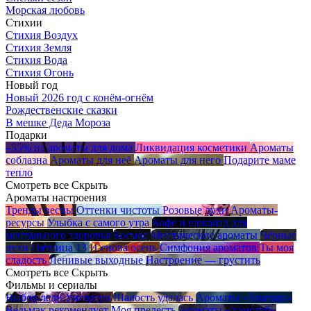
Морская любовь
Стихии
Стихия Воздух
Стихия Земля
Стихия Вода
Стихия Огонь
Новый год
Новый 2026 год с конём-огнём
Рождественские сказки
В мешке Деда Мороза
Подарки
–55% на ароматы для дома
Ликвидация косметики
Ароматы
соблазна
Ароматы для неё
Ароматы для него
Подарите маме
тепло
Смотреть все
Скрыть
Ароматы настроения
Тренды весны
Оттенки чистоты
Розовые духи
Ароматы-
ресурсы
Улыбка с самого утра
Кофе и шоколад для
ментального здоровья
Космос
Мистические ароматы
Чёрные
духи
Пятница 13
И снова осень
Симфония ароматов
Ты моя
сладость
Ленивые выходные
Настроение — грустить
Смотреть все
Скрыть
Фильмы и сериалы
Выбор леди Уислдаун
Шалость удалась
Ароматы «Аватара»
Ведьмак рекомендует
Моя прелесть
Ароматы «Уэнсдей»