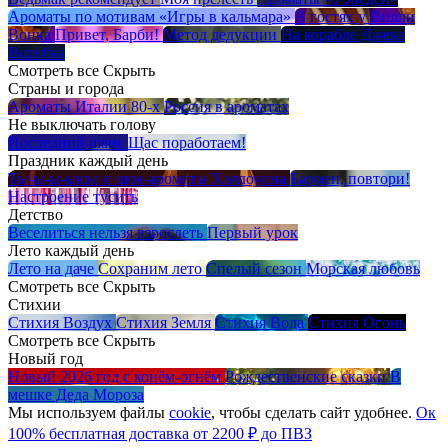
Ароматы по мотивам «Игры в кальмара»
В гостях у Вилли
Вонка
Привет, Барби!
Метод дедукции
На корабле Джека
Воробья
Смотреть все
Скрыть
Страны и города
Ароматы Италии 80-х
Россия в ароматах
Не выключать голову
Последний шанс
Щас поработаем!
Праздник каждый день
Ты-ы-ы-ыква и шок-ароматы Хэллоуина
Бармен, повтори!
Настроение тусить
Детство
Веселиться нельзя взрослеть
Первый урок
Лето каждый день
Лето на даче
Сохраним лето
Спелый сезон
Морская любовь
Смотреть все
Скрыть
Стихии
Стихия Воздух
Стихия Земля
Стихия Вода
Стихия Огонь
Смотреть все
Скрыть
Новый год
Новый 2026 год с конём-огнём
Рождественские сказки
В
мешке Деда Мороза
Мы используем файлы
cookie
, чтобы сделать сайт удобнее.
Ок
100% бесплатная доставка от 2200 ₽ до ПВЗ