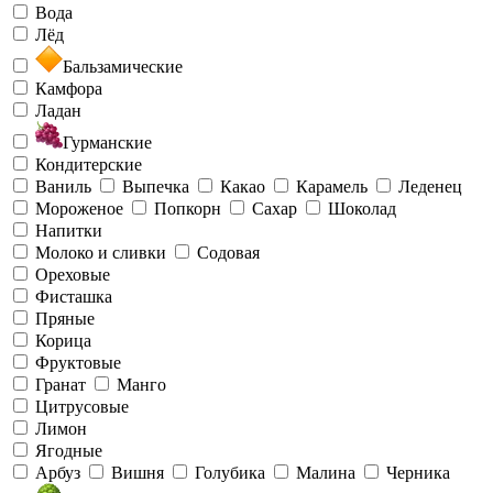
Вода
Лёд
Бальзамические
Камфора
Ладан
Гурманские
Кондитерские
Ваниль
Выпечка
Какао
Карамель
Леденец
Мороженое
Попкорн
Сахар
Шоколад
Напитки
Молоко и сливки
Содовая
Ореховые
Фисташка
Пряные
Корица
Фруктовые
Гранат
Манго
Цитрусовые
Лимон
Ягодные
Арбуз
Вишня
Голубика
Малина
Черника