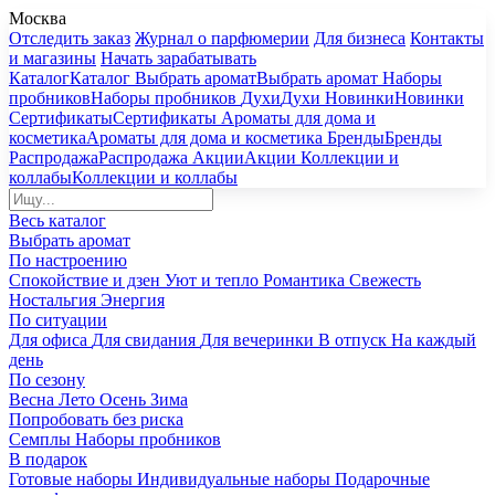
Москва
Отследить заказ
Журнал о парфюмерии
Для бизнеса
Контакты
и магазины
Начать зарабатывать
Каталог
Каталог
Выбрать аромат
Выбрать аромат
Наборы
пробников
Наборы пробников
Духи
Духи
Новинки
Новинки
Сертификаты
Сертификаты
Ароматы для дома и
косметика
Ароматы для дома и косметика
Бренды
Бренды
Распродажа
Распродажа
Акции
Акции
Коллекции и
коллабы
Коллекции и коллабы
Весь каталог
Выбрать аромат
По настроению
Спокойствие и дзен
Уют и тепло
Романтика
Свежесть
Ностальгия
Энергия
По ситуации
Для офиса
Для свидания
Для вечеринки
В отпуск
На каждый
день
По сезону
Весна
Лето
Осень
Зима
Попробовать без риска
Семплы
Наборы пробников
В подарок
Готовые наборы
Индивидуальные наборы
Подарочные