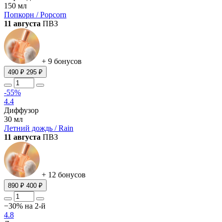
150 мл
Попкорн / Popcorn
11 августа
ПВЗ
+ 9 бонусов
490 ₽
295 ₽
-55%
4.4
Диффузор
30 мл
Летний дождь / Rain
11 августа
ПВЗ
+ 12 бонусов
890 ₽
400 ₽
−30% на 2-й
4.8