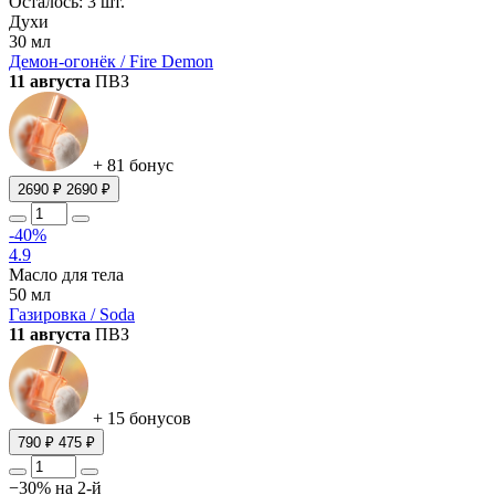
Осталось: 3 шт.
Духи
30 мл
Демон-огонёк / Fire Demon
11 августа
ПВЗ
+ 81 бонус
2690 ₽
2690 ₽
-40%
4.9
Масло для тела
50 мл
Газировка / Soda
11 августа
ПВЗ
+ 15 бонусов
790 ₽
475 ₽
−30% на 2-й