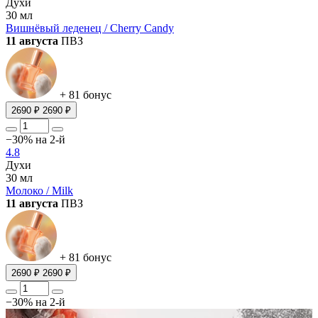
Духи
30 мл
Вишнёвый леденец / Cherry Candy
11 августа
ПВЗ
+ 81 бонус
2690 ₽
2690 ₽
−30% на 2-й
4.8
Духи
30 мл
Молоко / Milk
11 августа
ПВЗ
+ 81 бонус
2690 ₽
2690 ₽
−30% на 2-й