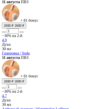
11 августа
ПВЗ
+ 81 бонус
2690 ₽
2690 ₽
−30% на 2-й
4.9
Духи
30 мл
Газировка / Soda
11 августа
ПВЗ
+ 81 бонус
2690 ₽
2690 ₽
−30% на 2-й
4.7
Духи
30 мл
Арбузный леденец / Watermelon Lollipop