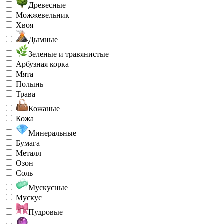
Древесные
Можжевельник
Хвоя
Дымные
Зеленые и травянистые
Арбузная корка
Мята
Полынь
Трава
Кожаные
Кожа
Минеральные
Бумага
Металл
Озон
Соль
Мускусные
Мускус
Пудровые