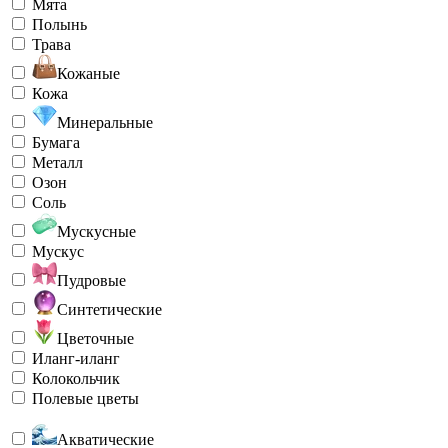
Мята
Полынь
Трава
Кожаные
Кожа
Минеральные
Бумага
Металл
Озон
Соль
Мускусные
Мускус
Пудровые
Синтетические
Цветочные
Иланг-иланг
Колокольчик
Полевые цветы
Акватические