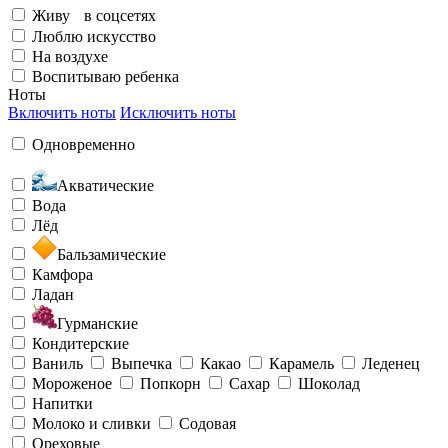
Живу в соцсетях
Люблю искусство
На воздухе
Воспитываю ребенка
Ноты
Включить ноты
Исключить ноты
Одновременно
Акватические
Вода
Лёд
Бальзамические
Камфора
Ладан
Гурманские
Кондитерские
Ваниль
Выпечка
Какао
Карамель
Леденец
Мороженое
Попкорн
Сахар
Шоколад
Напитки
Молоко и сливки
Содовая
Ореховые