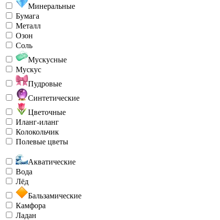
Минеральные
Бумага
Металл
Озон
Соль
Мускусные
Мускус
Пудровые
Синтетические
Цветочные
Иланг-иланг
Колокольчик
Полевые цветы
Акватические
Вода
Лёд
Бальзамические
Камфора
Ладан