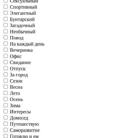
Сексуальный
Спортивный
Элегантный
Бунтарский
Загадочный
Необычный
Повод
На каждый день
Вечеринка
Офис
Свидание
Отпуск
За город
Сезон
Весна
Лето
Осень
Зима
Интересы
Домосед
Путешествую
Саморазвитие
Готовлю и ем