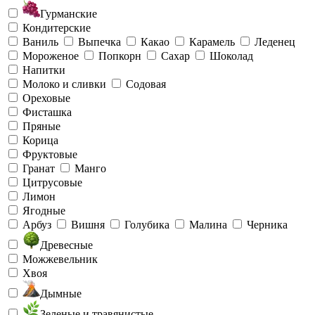
Гурманские
Кондитерские
Ваниль
Выпечка
Какао
Карамель
Леденец
Мороженое
Попкорн
Сахар
Шоколад
Напитки
Молоко и сливки
Содовая
Ореховые
Фисташка
Пряные
Корица
Фруктовые
Гранат
Манго
Цитрусовые
Лимон
Ягодные
Арбуз
Вишня
Голубика
Малина
Черника
Древесные
Можжевельник
Хвоя
Дымные
Зеленые и травянистые