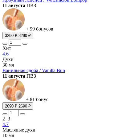
11 августа
ПВЗ
+ 99 бонусов
3290 ₽
3290 ₽
Хит
4.6
Духи
30 мл
Ванильная сдоба / Vanilla Bun
11 августа
ПВЗ
+ 81 бонус
2690 ₽
2690 ₽
2=3
4.7
Масляные духи
10 мл