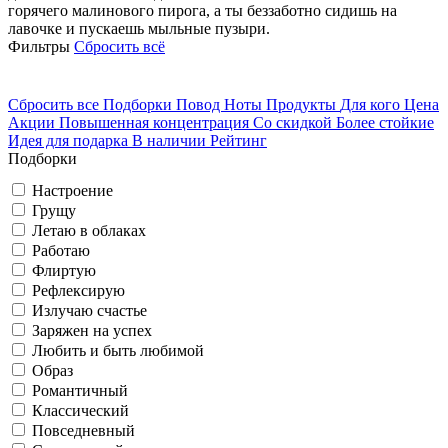
горячего малинового пирога, а ты беззаботно сидишь на
лавочке и пускаешь мыльные пузыри.
Фильтры
Сбросить всё
Сбросить все
Подборки
Повод
Ноты
Продукты
Для кого
Цена
Акции
Повышенная концентрация
Со скидкой
Более стойкие
Идея для подарка
В наличии
Рейтинг
Подборки
Настроение
Грущу
Летаю в облаках
Работаю
Флиртую
Рефлексирую
Излучаю счастье
Заряжен на успех
Любить и быть любимой
Образ
Романтичный
Классический
Повседневный