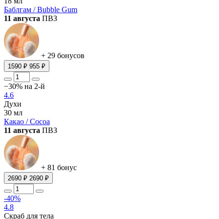
18 мл
Баблгам / Bubble Gum
11 августа
ПВЗ
+ 29 бонусов
1590 ₽
955 ₽
−30% на 2-й
4.6
Духи
30 мл
Какао / Cocoa
11 августа
ПВЗ
+ 81 бонус
2690 ₽
2690 ₽
-40%
4.8
Скраб для тела