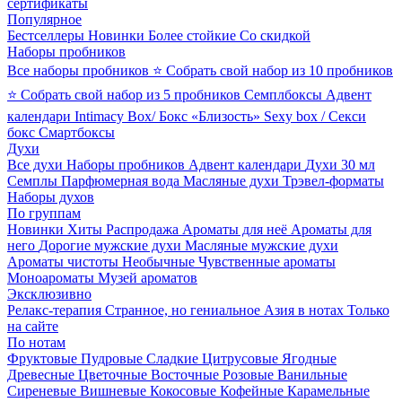
сертификаты
Популярное
Бестселлеры
Новинки
Более стойкие
Со скидкой
Наборы пробников
Все наборы пробников
⭐ Собрать свой набор из 10 пробников
⭐ Собрать свой набор из 5 пробников
Семплбоксы
Адвент
календари
Intimacy Box/ Бокс «Близость»
Sexy box / Секси
бокс
Смартбоксы
Духи
Все духи
Наборы пробников
Адвент календари
Духи 30 мл
Семплы
Парфюмерная вода
Масляные духи
Трэвел-форматы
Наборы духов
По группам
Новинки
Хиты
Распродажа
Ароматы для неё
Ароматы для
него
Дорогие мужские духи
Масляные мужские духи
Ароматы чистоты
Необычные
Чувственные ароматы
Моноароматы
Музей ароматов
Эксклюзивно
Релакс-терапия
Странное, но гениальное
Азия в нотах
Только
на сайте
По нотам
Фруктовые
Пудровые
Сладкие
Цитрусовые
Ягодные
Древесные
Цветочные
Восточные
Розовые
Ванильные
Сиреневые
Вишневые
Кокосовые
Кофейные
Карамельные