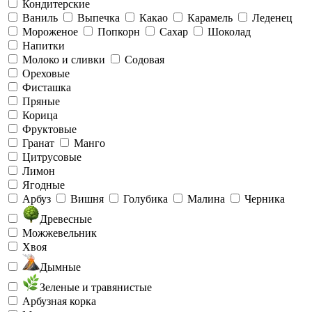
Кондитерские
Ваниль
Выпечка
Какао
Карамель
Леденец
Мороженое
Попкорн
Сахар
Шоколад
Напитки
Молоко и сливки
Содовая
Ореховые
Фисташка
Пряные
Корица
Фруктовые
Гранат
Манго
Цитрусовые
Лимон
Ягодные
Арбуз
Вишня
Голубика
Малина
Черника
Древесные
Можжевельник
Хвоя
Дымные
Зеленые и травянистые
Арбузная корка