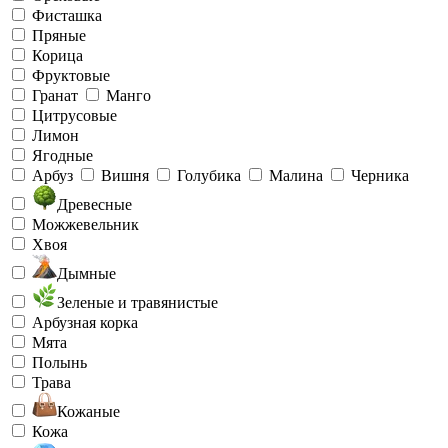
Фисташка
Пряные
Корица
Фруктовые
Гранат
Манго
Цитрусовые
Лимон
Ягодные
Арбуз
Вишня
Голубика
Малина
Черника
Древесные
Можжевельник
Хвоя
Дымные
Зеленые и травянистые
Арбузная корка
Мята
Полынь
Трава
Кожаные
Кожа