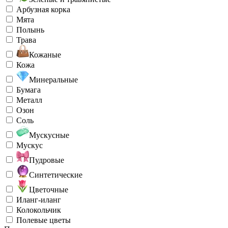
Арбузная корка
Мята
Полынь
Трава
Кожаные
Кожа
Минеральные
Бумага
Металл
Озон
Соль
Мускусные
Мускус
Пудровые
Синтетические
Цветочные
Иланг-иланг
Колокольчик
Полевые цветы