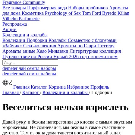
Fragrance Community
Все товары
Парфюмерная вода
Наборы пробников
Ароматы
для дома
Косметика
Psychology of Sex
Tom Ford
Byredo
Kilian
Vilhelm Parfumerie
Распродажа
Акции
Коллекции и коллабы
Коллекции
Подборки
Коллабы
Совместно с блогерами
«Зайчик»
Секс-коллекция
Ароматы по Гарри Поттеру
Ароматы аниме Хаяо Миядзаки
Литературная коллекция
Путешествие по России
Новый 2026 год с конем-огнем
demeter
чай
семпл
наборы
demeter
чай
семпл
наборы
Главная
Каталог
Корзина
Избранное
Профиль
Главная
/
Каталог
/
Коллекции и коллабы
/
Подборки
Веселиться нельзя взрослеть
Давай руку, и бежим наперегонки до киоска с самым вкусным
мороженым! Не сомневайся, мы бежим в самое счастливое
детство. Там из окна дома тянется восхитительный запах