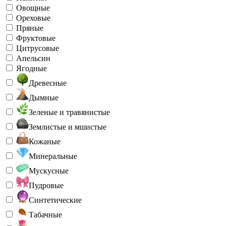
Овощные
Ореховые
Пряные
Фруктовые
Цитрусовые
Апельсин
Ягодные
Древесные
Дымные
Зеленые и травянистые
Землистые и мшистые
Кожаные
Минеральные
Мускусные
Пудровые
Синтетические
Табачные