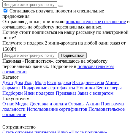
Соглашаюсь получать новости и специальные
предложения
Отправляя данные, принимаю
пользовательское соглашение
и
соглашаюсь на обработку персональных данных.
Почему стоит подписаться на нашу рассылку по электронной
почте?
Получите в подарок 2 мини-аромата на любой один заказ от
1500₽!
Подписаться
Нажимая «Подписаться», соглашаюсь на обработку
персональных данных. Подробнее в
пользовательском
соглашении
Каталог
Духи
Дом
Уход
Мода
Распродажа
Выгодные сеты
Мини-
форматы
Подарочные сертификаты
Новинки
Бестселлеры
Подборки
Идеи подарков
Предзаказ
Заказ с возвратом
Покупателям
О нас
Медиа
Доставка и оплата
Отзывы
Акции
Программа
лояльности
Использование сертификатов
Пользовательское
соглашение
Сотрудничество
Стать оптовым партнёром
Клуб «После полуночи»