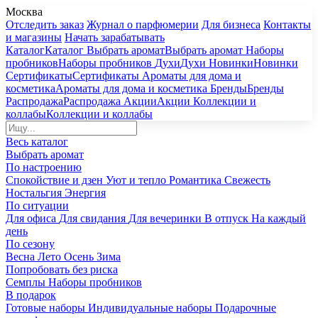
Москва
Отследить заказ
Журнал о парфюмерии
Для бизнеса
Контакты
и магазины
Начать зарабатывать
Каталог
Каталог
Выбрать аромат
Выбрать аромат
Наборы
пробников
Наборы пробников
Духи
Духи
Новинки
Новинки
Сертификаты
Сертификаты
Ароматы для дома и
косметика
Ароматы для дома и косметика
Бренды
Бренды
Распродажа
Распродажа
Акции
Акции
Коллекции и
коллабы
Коллекции и коллабы
Весь каталог
Выбрать аромат
По настроению
Спокойствие и дзен
Уют и тепло
Романтика
Свежесть
Ностальгия
Энергия
По ситуации
Для офиса
Для свидания
Для вечеринки
В отпуск
На каждый
день
По сезону
Весна
Лето
Осень
Зима
Попробовать без риска
Семплы
Наборы пробников
В подарок
Готовые наборы
Индивидуальные наборы
Подарочные