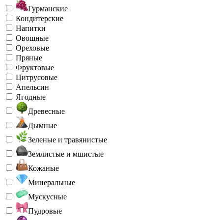
Гурманские
Кондитерские
Напитки
Овощные
Ореховые
Пряные
Фруктовые
Цитрусовые
Апельсин
Ягодные
Древесные
Дымные
Зеленые и травянистые
Землистые и мшистые
Кожаные
Минеральные
Мускусные
Пудровые