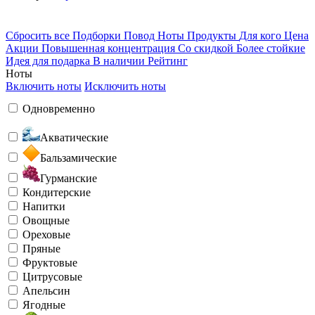
Сбросить все
Подборки
Повод
Ноты
Продукты
Для кого
Цена
Акции
Повышенная концентрация
Со скидкой
Более стойкие
Идея для подарка
В наличии
Рейтинг
Ноты
Включить ноты
Исключить ноты
Одновременно
Акватические
Бальзамические
Гурманские
Кондитерские
Напитки
Овощные
Ореховые
Пряные
Фруктовые
Цитрусовые
Апельсин
Ягодные