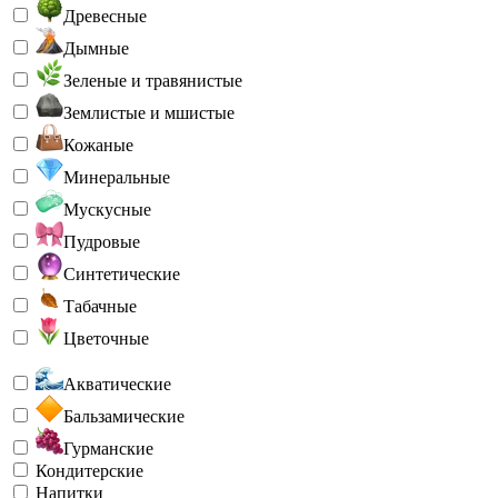
Древесные
Дымные
Зеленые и травянистые
Землистые и мшистые
Кожаные
Минеральные
Мускусные
Пудровые
Синтетические
Табачные
Цветочные
Акватические
Бальзамические
Гурманские
Кондитерские
Напитки