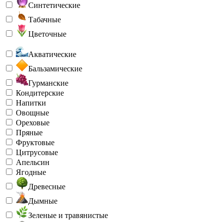
Синтетические
Табачные
Цветочные
Акватические
Бальзамические
Гурманские
Кондитерские
Напитки
Овощные
Ореховые
Пряные
Фруктовые
Цитрусовые
Апельсин
Ягодные
Древесные
Дымные
Зеленые и травянистые