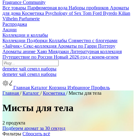
Fragrance Community
Все товары
Парфюмерная вода
Наборы пробников
Ароматы
для дома
Косметика
Psychology of Sex
Tom Ford
Byredo
Kilian
Vilhelm Parfumerie
Распродажа
Акции
Коллекции и коллабы
Коллекции
Подборки
Коллабы
Совместно с блогерами
«Зайчик»
Секс-коллекция
Ароматы по Гарри Поттеру
Ароматы аниме Хаяо Миядзаки
Литературная коллекция
Путешествие по России
Новый 2026 год с конем-огнем
demeter
чай
семпл
наборы
demeter
чай
семпл
наборы
Главная
Каталог
Корзина
Избранное
Профиль
Главная
/
Каталог
/
Косметика
/
Мисты для тела
Мисты для тела
2 продукта
Подберем аромат за 30 секунд
Фильтры
Сбросить всё