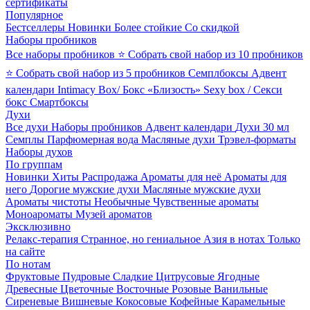
сертификаты
Популярное
Бестселлеры
Новинки
Более стойкие
Со скидкой
Наборы пробников
Все наборы пробников
⭐ Собрать свой набор из 10 пробников
⭐ Собрать свой набор из 5 пробников
Семплбоксы
Адвент
календари
Intimacy Box/ Бокс «Близость»
Sexy box / Секси
бокс
Смартбоксы
Духи
Все духи
Наборы пробников
Адвент календари
Духи 30 мл
Семплы
Парфюмерная вода
Масляные духи
Трэвел-форматы
Наборы духов
По группам
Новинки
Хиты
Распродажа
Ароматы для неё
Ароматы для
него
Дорогие мужские духи
Масляные мужские духи
Ароматы чистоты
Необычные
Чувственные ароматы
Моноароматы
Музей ароматов
Эксклюзивно
Релакс-терапия
Странное, но гениальное
Азия в нотах
Только
на сайте
По нотам
Фруктовые
Пудровые
Сладкие
Цитрусовые
Ягодные
Древесные
Цветочные
Восточные
Розовые
Ванильные
Сиреневые
Вишневые
Кокосовые
Кофейные
Карамельные