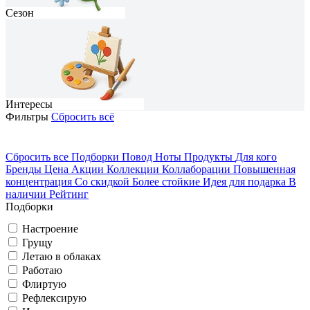
Сезон
Интересы
Фильтры
Сбросить всё
Сбросить все
Подборки
Повод
Ноты
Продукты
Для кого
Бренды
Цена
Акции
Коллекции
Коллаборации
Повышенная
На каждый день
Домосед
концентрация
Со скидкой
Более стойкие
Идея для подарка
В
наличии
Рейтинг
Грущу
Романтичный
Весна
Подборки
Настроение
Грущу
Вечеринка
Путешествую
Летаю в облаках
Работаю
Флиртую
Летаю в облаках
Классический
Лето
Рефлексирую