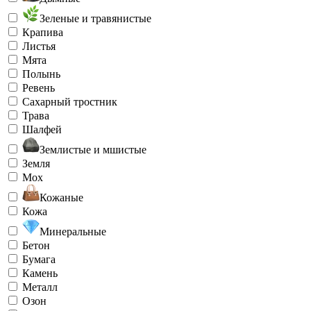
Зеленые и травянистые
Крапива
Листья
Мята
Полынь
Ревень
Сахарный тростник
Трава
Шалфей
Землистые и мшистые
Земля
Мох
Кожаные
Кожа
Минеральные
Бетон
Бумага
Камень
Металл
Озон