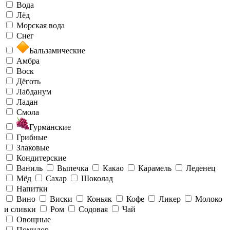
Вода
Лёд
Морская вода
Снег
Бальзамические
Амбра
Воск
Дёготь
Лабданум
Ладан
Смола
Гурманские
Грибные
Злаковые
Кондитерские
Ваниль
Выпечка
Какао
Карамель
Леденец
Мёд
Сахар
Шоколад
Напитки
Вино
Виски
Коньяк
Кофе
Ликер
Молоко
и сливки
Ром
Содовая
Чай
Овощные
Помидор