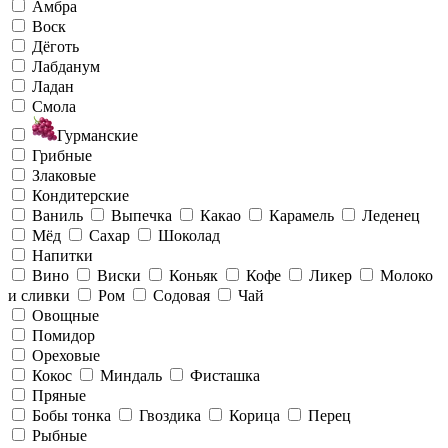
Амбра
Воск
Дёготь
Лабданум
Ладан
Смола
Гурманские
Грибные
Злаковые
Кондитерские
Ваниль
Выпечка
Какао
Карамель
Леденец
Мёд
Сахар
Шоколад
Напитки
Вино
Виски
Коньяк
Кофе
Ликер
Молоко
и сливки
Ром
Содовая
Чай
Овощные
Помидор
Ореховые
Кокос
Миндаль
Фисташка
Пряные
Бобы тонка
Гвоздика
Корица
Перец
Рыбные