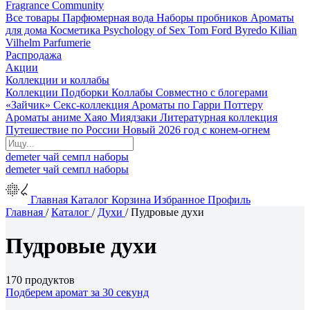
Fragrance Community
Все товары
Парфюмерная вода
Наборы пробников
Ароматы
для дома
Косметика
Psychology of Sex
Tom Ford
Byredo
Kilian
Vilhelm Parfumerie
Распродажа
Акции
Коллекции и коллабы
Коллекции
Подборки
Коллабы
Совместно с блогерами
«Зайчик»
Секс-коллекция
Ароматы по Гарри Поттеру
Ароматы аниме Хаяо Миядзаки
Литературная коллекция
Путешествие по России
Новый 2026 год с конем-огнем
demeter
чай
семпл
наборы
demeter
чай
семпл
наборы
Главная
Каталог
Корзина
Избранное
Профиль
Главная
/
Каталог
/
Духи
/
Пудровые духи
Пудровые духи
170 продуктов
Подберем аромат за 30 секунд