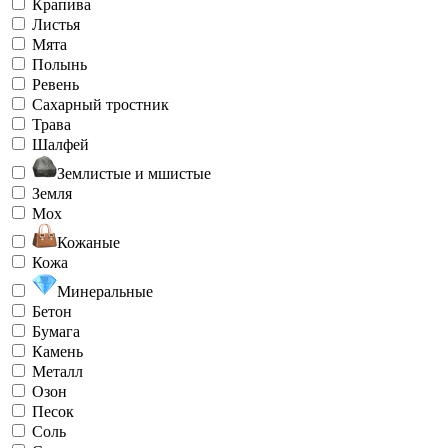
Крапива
Листья
Мята
Полынь
Ревень
Сахарный тростник
Трава
Шалфей
Землистые и мшистые
Земля
Мох
Кожаные
Кожа
Минеральные
Бетон
Бумага
Камень
Металл
Озон
Песок
Соль