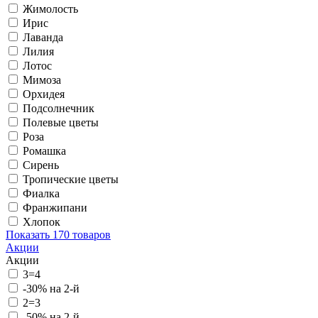
Жимолость
Ирис
Лаванда
Лилия
Лотос
Мимоза
Орхидея
Подсолнечник
Полевые цветы
Роза
Ромашка
Сирень
Тропические цветы
Фиалка
Франжипани
Хлопок
Показать
170 товаров
Акции
Акции
3=4
-30% на 2-й
2=3
-50% на 2-й