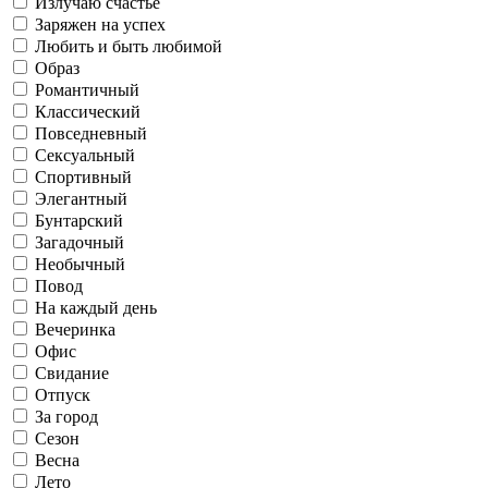
Излучаю счастье
Заряжен на успех
Офис
Любить и быть любимой
Саморазвитие
Образ
Романтичный
Работаю
Повседневный
Осень
Классический
Повседневный
Сексуальный
Свидание
Готовлю и ем
Спортивный
Элегантный
Бунтарский
Флиртую
Загадочный
Сексуальный
Зима
Необычный
Отпуск
Повод
На каждый день
Живу в соцсетях
Вечеринка
Офис
Спортивный
Рефлексирую
Свидание
Отпуск
За город
За город
Сезон
Люблю искусство
Весна
Лето