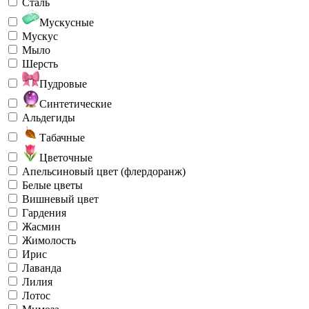
Сталь
Мускусные
Мускус
Мыло
Шерсть
Пудровые
Синтетические
Альдегиды
Табачные
Цветочные
Апельсиновый цвет (флердоранж)
Белые цветы
Вишневый цвет
Гардения
Жасмин
Жимолость
Ирис
Лаванда
Лилия
Лотос