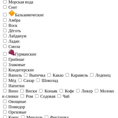
Морская вода
Снег
Бальзамические
Амбра
Воск
Дёготь
Лабданум
Ладан
Смола
Гурманские
Грибные
Злаковые
Кондитерские
Ваниль
Выпечка
Какао
Карамель
Леденец
Мёд
Сахар
Шоколад
Напитки
Вино
Виски
Коньяк
Кофе
Ликер
Молоко
и сливки
Ром
Содовая
Чай
Овощные
Помидор
Ореховые
Кокос
Миндаль
Фисташка