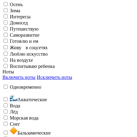
Осень
Элегантный
Излучаю счастье
Зима
Интересы
Домосед
На воздухе
Путешествую
Саморазвитие
Готовлю и ем
Бунтарский
Живу в соцсетях
Заряжен на успех
Люблю искусство
На воздухе
Воспитываю ребенка
Воспитываю ребенка
Ноты
Включить ноты
Исключить ноты
Загадочный
Одновременно
Любить и быть любимой
Акватические
Вода
Лёд
Морская вода
Снег
Необычный
Бальзамические