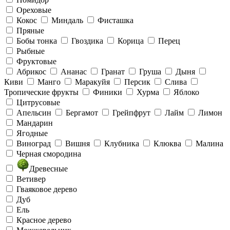
Ореховые
Кокос
Миндаль
Фисташка
Пряные
Бобы тонка
Гвоздика
Корица
Перец
Рыбные
Фруктовые
Абрикос
Ананас
Гранат
Груша
Дыня
Киви
Манго
Маракуйя
Персик
Слива
Тропические фрукты
Финики
Хурма
Яблоко
Цитрусовые
Апельсин
Бергамот
Грейпфрут
Лайм
Лимон
Мандарин
Ягодные
Виноград
Вишня
Клубника
Клюква
Малина
Черная смородина
Древесные
Ветивер
Гваяковое дерево
Дуб
Ель
Красное дерево