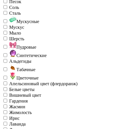
Песок
Соль
Сталь
Мускусные
Мускус
Мыло
Шерсть
Пудровые
Синтетические
Альдегиды
Табачные
Цветочные
Апельсиновый цвет (флердоранж)
Белые цветы
Вишневый цвет
Гардения
Жасмин
Жимолость
Ирис
Лаванда