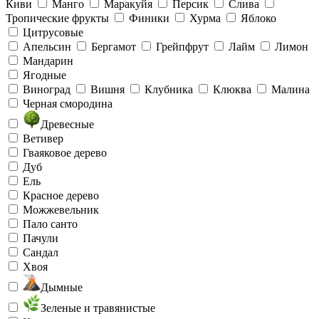
Киви
Манго
Маракуйя
Персик
Слива
Тропические фрукты
Финики
Хурма
Яблоко
Цитрусовые
Апельсин
Бергамот
Грейпфрут
Лайм
Лимон
Мандарин
Ягодные
Виноград
Вишня
Клубника
Клюква
Малина
Черная смородина
Древесные
Ветивер
Гваяковое дерево
Дуб
Ель
Красное дерево
Можжевельник
Пало санто
Пачули
Сандал
Хвоя
Дымные
Зеленые и травянистые