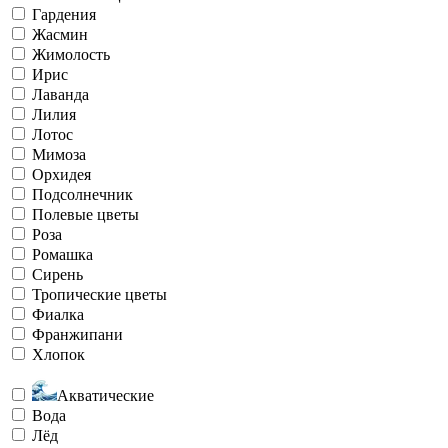
Гардения
Жасмин
Жимолость
Ирис
Лаванда
Лилия
Лотос
Мимоза
Орхидея
Подсолнечник
Полевые цветы
Роза
Ромашка
Сирень
Тропические цветы
Фиалка
Франжипани
Хлопок
Акватические
Вода
Лёд