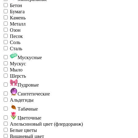
Бетон
Бумага
Камень
Металл
Озон
Песок
Соль
Сталь
Мускусные
Мускус
Мыло
Шерсть
Пудровые
Синтетические
Альдегиды
Табачные
Цветочные
Апельсиновый цвет (флердоранж)
Белые цветы
Вишневый цвет