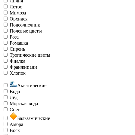
Лилия
Лотос
Мимоза
Орхидея
Подсолнечник
Полевые цветы
Роза
Ромашка
Сирень
Тропические цветы
Фиалка
Франжипани
Хлопок
Акватические
Вода
Лёд
Морская вода
Снег
Бальзамические
Амбра
Воск