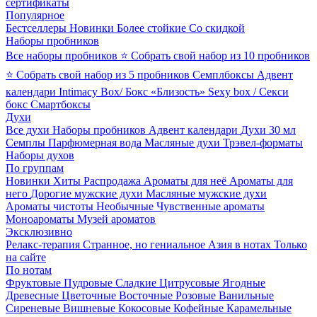
сертификаты
Популярное
Бестселлеры
Новинки
Более стойкие
Со скидкой
Наборы пробников
Все наборы пробников
⭐ Собрать свой набор из 10 пробников
⭐ Собрать свой набор из 5 пробников
Семплбоксы
Адвент
календари
Intimacy Box/ Бокс «Близость»
Sexy box / Секси
бокс
Смартбоксы
Духи
Все духи
Наборы пробников
Адвент календари
Духи 30 мл
Семплы
Парфюмерная вода
Масляные духи
Трэвел-форматы
Наборы духов
По группам
Новинки
Хиты
Распродажа
Ароматы для неё
Ароматы для
него
Дорогие мужские духи
Масляные мужские духи
Ароматы чистоты
Необычные
Чувственные ароматы
Моноароматы
Музей ароматов
Эксклюзивно
Релакс-терапия
Странное, но гениальное
Азия в нотах
Только
на сайте
По нотам
Фруктовые
Пудровые
Сладкие
Цитрусовые
Ягодные
Древесные
Цветочные
Восточные
Розовые
Ванильные
Сиреневые
Вишневые
Кокосовые
Кофейные
Карамельные