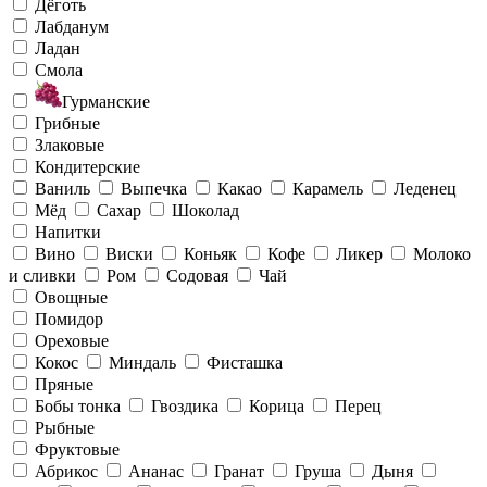
Дёготь
Лабданум
Ладан
Смола
Гурманские
Грибные
Злаковые
Кондитерские
Ваниль
Выпечка
Какао
Карамель
Леденец
Мёд
Сахар
Шоколад
Напитки
Вино
Виски
Коньяк
Кофе
Ликер
Молоко
и сливки
Ром
Содовая
Чай
Овощные
Помидор
Ореховые
Кокос
Миндаль
Фисташка
Пряные
Бобы тонка
Гвоздика
Корица
Перец
Рыбные
Фруктовые
Абрикос
Ананас
Гранат
Груша
Дыня