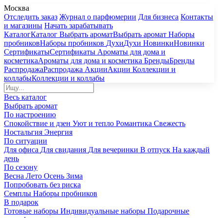
Москва
Отследить заказ
Журнал о парфюмерии
Для бизнеса
Контакты
и магазины
Начать зарабатывать
Каталог
Каталог
Выбрать аромат
Выбрать аромат
Наборы
пробников
Наборы пробников
Духи
Духи
Новинки
Новинки
Сертификаты
Сертификаты
Ароматы для дома и
косметика
Ароматы для дома и косметика
Бренды
Бренды
Распродажа
Распродажа
Акции
Акции
Коллекции и
коллабы
Коллекции и коллабы
Весь каталог
Выбрать аромат
По настроению
Спокойствие и дзен
Уют и тепло
Романтика
Свежесть
Ностальгия
Энергия
По ситуации
Для офиса
Для свидания
Для вечеринки
В отпуск
На каждый
день
По сезону
Весна
Лето
Осень
Зима
Попробовать без риска
Семплы
Наборы пробников
В подарок
Готовые наборы
Индивидуальные наборы
Подарочные