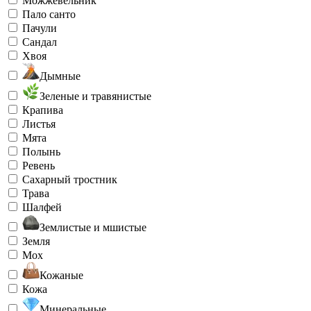
Можжевельник
Пало санто
Пачули
Сандал
Хвоя
Дымные
Зеленые и травянистые
Крапива
Листья
Мята
Полынь
Ревень
Сахарный тростник
Трава
Шалфей
Землистые и мшистые
Земля
Мох
Кожаные
Кожа
Минеральные