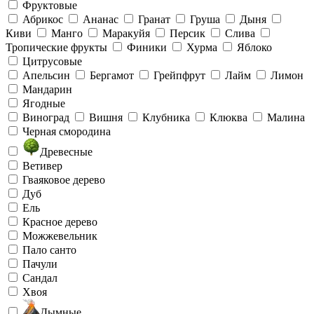
Фруктовые
Абрикос
Ананас
Гранат
Груша
Дыня
Киви
Манго
Маракуйя
Персик
Слива
Тропические фрукты
Финики
Хурма
Яблоко
Цитрусовые
Апельсин
Бергамот
Грейпфрут
Лайм
Лимон
Мандарин
Ягодные
Виноград
Вишня
Клубника
Клюква
Малина
Черная смородина
Древесные
Ветивер
Гваяковое дерево
Дуб
Ель
Красное дерево
Можжевельник
Пало санто
Пачули
Сандал
Хвоя
Дымные