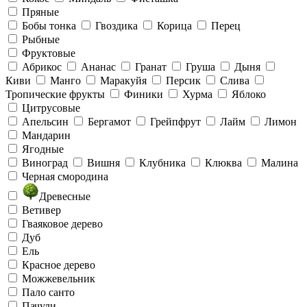
Пряные
Бобы тонка
Гвоздика
Корица
Перец
Рыбные
Фруктовые
Абрикос
Ананас
Гранат
Груша
Дыня
Киви
Манго
Маракуйя
Персик
Слива
Тропические фрукты
Финики
Хурма
Яблоко
Цитрусовые
Апельсин
Бергамот
Грейпфрут
Лайм
Лимон
Мандарин
Ягодные
Виноград
Вишня
Клубника
Клюква
Малина
Черная смородина
Древесные
Ветивер
Гваяковое дерево
Дуб
Ель
Красное дерево
Можжевельник
Пало санто
Пачули