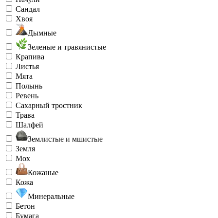
Сандал
Хвоя
Дымные
Зеленые и травянистые
Крапива
Листья
Мята
Полынь
Ревень
Сахарный тростник
Трава
Шалфей
Землистые и мшистые
Земля
Мох
Кожаные
Кожа
Минеральные
Бетон
Бумага