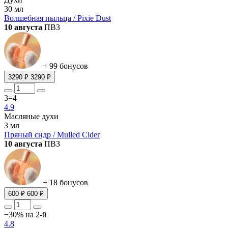
30 мл
Волшебная пыльца / Pixie Dust
10 августа
ПВЗ
+ 99 бонусов
3290 ₽
3290 ₽
3=4
4.9
Масляные духи
3 мл
Пряный сидр / Mulled Cider
10 августа
ПВЗ
+ 18 бонусов
600 ₽
600 ₽
−30% на 2-й
4.8