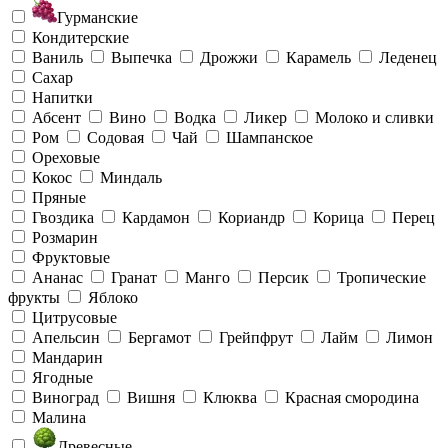
Гурманские
Кондитерские
Ваниль
Выпечка
Дрожжи
Карамель
Леденец
Сахар
Напитки
Абсент
Вино
Водка
Ликер
Молоко и сливки
Ром
Содовая
Чай
Шампанское
Ореховые
Кокос
Миндаль
Пряные
Гвоздика
Кардамон
Кориандр
Корица
Перец
Розмарин
Фруктовые
Ананас
Гранат
Манго
Персик
Тропические
фрукты
Яблоко
Цитрусовые
Апельсин
Бергамот
Грейпфрут
Лайм
Лимон
Мандарин
Ягодные
Виноград
Вишня
Клюква
Красная смородина
Малина
Древесные