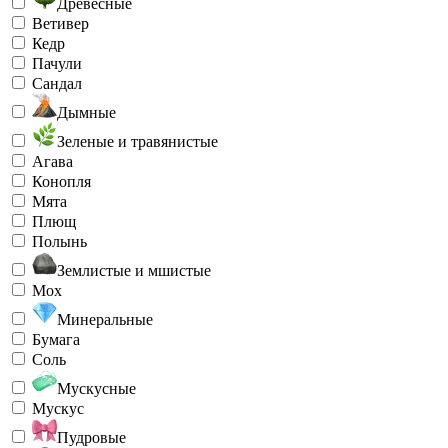
Древесные
Ветивер
Кедр
Пачули
Сандал
Дымные
Зеленые и травянистые
Агава
Конопля
Мята
Плющ
Полынь
Землистые и мшистые
Мох
Минеральные
Бумага
Соль
Мускусные
Мускус
Пудровые