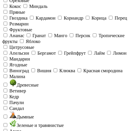
Ореховые
Кокос
Миндаль
Пряные
Гвоздика
Кардамон
Кориандр
Корица
Перец
Розмарин
Фруктовые
Ананас
Гранат
Манго
Персик
Тропические
фрукты
Яблоко
Цитрусовые
Апельсин
Бергамот
Грейпфрут
Лайм
Лимон
Мандарин
Ягодные
Виноград
Вишня
Клюква
Красная смородина
Малина
Древесные
Ветивер
Кедр
Пачули
Сандал
Дымные
Зеленые и травянистые