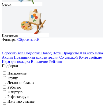
Сезон
Интересы
Фильтры
Сбросить всё
Сбросить все
Подборки
Повод
Ноты
Продукты
Для кого
Цена
Акции
Повышенная концентрация
Со скидкой
Более стойкие
На каждый день
Домосед
Идея для подарка
В наличии
Рейтинг
Подборки
Грущу
Романтичный
Весна
Настроение
Грущу
Вечеринка
Летаю в облаках
Путешествую
Работаю
Флиртую
Рефлексирую
Летаю в облаках
Классический
Лето
Излучаю счастье