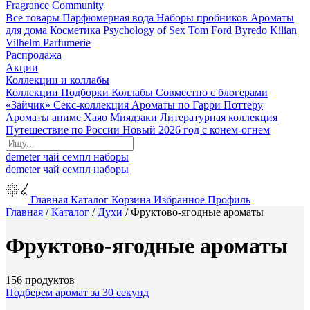
Fragrance Community
Все товары
Парфюмерная вода
Наборы пробников
Ароматы
для дома
Косметика
Psychology of Sex
Tom Ford
Byredo
Kilian
Vilhelm Parfumerie
Распродажа
Акции
Коллекции и коллабы
Коллекции
Подборки
Коллабы
Совместно с блогерами
«Зайчик»
Секс-коллекция
Ароматы по Гарри Поттеру
Ароматы аниме Хаяо Миядзаки
Литературная коллекция
Путешествие по России
Новый 2026 год с конем-огнем
demeter
чай
семпл
наборы
demeter
чай
семпл
наборы
Главная
Каталог
Корзина
Избранное
Профиль
Главная
/
Каталог
/
Духи
/
Фруктово-ягодные ароматы
Фруктово-ягодные ароматы
156 продуктов
Подберем аромат за 30 секунд