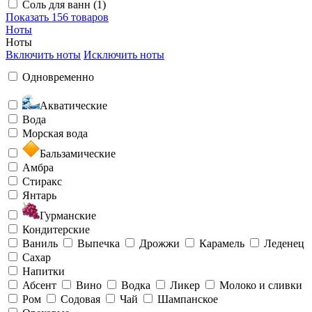
Соль для ванн (1)
Показать
156 товаров
Ноты
Ноты
Включить ноты
Исключить ноты
Одновременно
Акватические
Вода
Морская вода
Бальзамические
Амбра
Стиракс
Янтарь
Гурманские
Кондитерские
Ваниль
Выпечка
Дрожжи
Карамель
Леденец
Сахар
Напитки
Абсент
Вино
Водка
Ликер
Молоко и сливки
Ром
Содовая
Чай
Шампанское