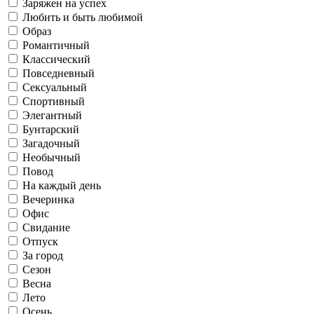
Заряжен на успех
Любить и быть любимой
Офис
Образ
Саморазвитие
Романтичный
Классический
Работаю
Повседневный
Осень
Повседневный
Сексуальный
Спортивный
Свидание
Готовлю и ем
Элегантный
Бунтарский
Загадочный
Флиртую
Необычный
Сексуальный
Зима
Повод
Отпуск
На каждый день
Живу в соцсетях
Вечеринка
Офис
Свидание
Спортивный
Рефлексирую
Отпуск
За город
За город
Сезон
Весна
Люблю искусство
Лето
Осень