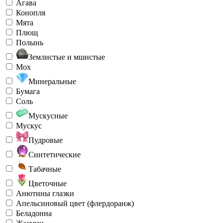
Агава
Конопля
Мята
Плющ
Полынь
Землистые и мшистые
Мох
Минеральные
Бумага
Соль
Мускусные
Мускус
Пудровые
Синтетические
Табачные
Цветочные
Анютины глазки
Апельсиновый цвет (флердоранж)
Беладонна