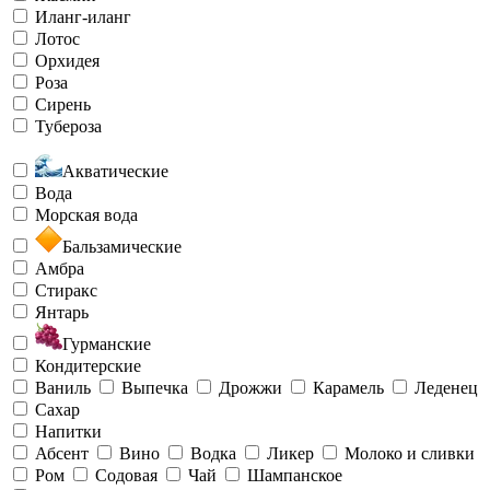
Иланг-иланг
Лотос
Орхидея
Роза
Сирень
Тубероза
Акватические
Вода
Морская вода
Бальзамические
Амбра
Стиракс
Янтарь
Гурманские
Кондитерские
Ваниль
Выпечка
Дрожжи
Карамель
Леденец
Сахар
Напитки
Абсент
Вино
Водка
Ликер
Молоко и сливки
Ром
Содовая
Чай
Шампанское