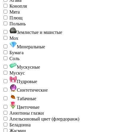
Агава
Конопля
Мята
Плющ
Полынь
Землистые и мшистые
Мох
Минеральные
Бумага
Соль
Мускусные
Мускус
Пудровые
Синтетические
Табачные
Цветочные
Анютины глазки
Апельсиновый цвет (флердоранж)
Беладонна
Жасмин