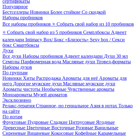
сертификаты
Популярное
Бестселлеры
Новинки
Более стойкие
Со скидкой
Наборы пробников
Все наборы пробников
⭐ Собрать свой набор из 10 пробников
⭐ Собрать свой набор из 5 пробников
Семплбоксы
Адвент
календари
Intimacy Box/ Бокс «Близость»
Sexy box / Секси
бокс
Смартбоксы
Духи
Все духи
Наборы пробников
Адвент календари
Духи 30 мл
Семплы
Парфюмерная вода
Масляные духи
Трэвел-форматы
Наборы духов
По группам
Новинки
Хиты
Распродажа
Ароматы для неё
Ароматы для
него
Дорогие мужские духи
Масляные мужские духи
Ароматы чистоты
Необычные
Чувственные ароматы
Моноароматы
Музей ароматов
Эксклюзивно
Релакс-терапия
Странное, но гениальное
Азия в нотах
Только
на сайте
По нотам
Фруктовые
Пудровые
Сладкие
Цитрусовые
Ягодные
Древесные
Цветочные
Восточные
Розовые
Ванильные
Сиреневые
Вишневые
Кокосовые
Кофейные
Карамельные