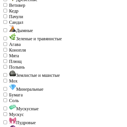
Ветивер
Кедр
Пачули
Сандал
Дымные
Зеленые и травянистые
Агава
Конопля
Мята
Плющ
Полынь
Землистые и мшистые
Мох
Минеральные
Бумага
Соль
Мускусные
Мускус
Пудровые