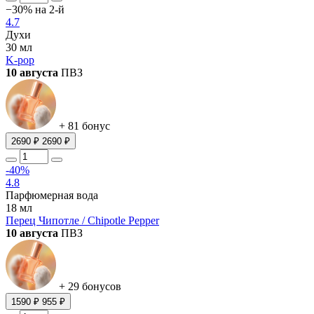
−30% на 2-й
4.7
Духи
30 мл
K-pop
10 августа
ПВЗ
+ 81 бонус
2690 ₽
2690 ₽
-40%
4.8
Парфюмерная вода
18 мл
Перец Чипотле / Chipotle Pepper
10 августа
ПВЗ
+ 29 бонусов
1590 ₽
955 ₽