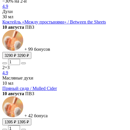
−30% на 2-й
4.9
Духи
30 мл
Коктейль «Между простынями» / Between the Sheets
10 августа
ПВЗ
+ 99 бонусов
3290 ₽
3290 ₽
2=3
4.9
Масляные духи
10 мл
Пряный сидр / Mulled Cider
10 августа
ПВЗ
+ 42 бонуса
1395 ₽
1395 ₽