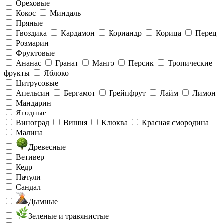
Ореховые
Кокос
Миндаль
Пряные
Гвоздика
Кардамон
Кориандр
Корица
Перец
Розмарин
Фруктовые
Ананас
Гранат
Манго
Персик
Тропические
фрукты
Яблоко
Цитрусовые
Апельсин
Бергамот
Грейпфрут
Лайм
Лимон
Мандарин
Ягодные
Виноград
Вишня
Клюква
Красная смородина
Малина
Древесные
Ветивер
Кедр
Пачули
Сандал
Дымные
Зеленые и травянистые