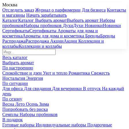
Москва
Отследить заказ
Журнал о парфюмерии
Для бизнеса
Контакты
и магазины
Начать зарабатывать
Каталог
Каталог
Выбрать аромат
Выбрать аромат
Наборы
пробников
Наборы пробников
Духи
Духи
Новинки
Новинки
Сертификаты
Сертификаты
Ароматы для дома и
косметика
Ароматы для дома и косметика
Бренды
Бренды
Распродажа
Распродажа
Акции
Акции
Коллекции и
коллабы
Коллекции и коллабы
Весь каталог
Выбрать аромат
По настроению
Спокойствие и дзен
Уют и тепло
Романтика
Свежесть
Ностальгия
Энергия
По ситуации
Для офиса
Для свидания
Для вечеринки
В отпуск
На каждый
день
По сезону
Весна
Лето
Осень
Зима
Попробовать без риска
Семплы
Наборы пробников
В подарок
Готовые наборы
Индивидуальные наборы
Подарочные