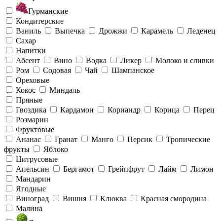
Гурманские
Кондитерские
Ваниль
Выпечка
Дрожжи
Карамель
Леденец
Сахар
Напитки
Абсент
Вино
Водка
Ликер
Молоко и сливки
Ром
Содовая
Чай
Шампанское
Ореховые
Кокос
Миндаль
Пряные
Гвоздика
Кардамон
Кориандр
Корица
Перец
Розмарин
Фруктовые
Ананас
Гранат
Манго
Персик
Тропические
фрукты
Яблоко
Цитрусовые
Апельсин
Бергамот
Грейпфрут
Лайм
Лимон
Мандарин
Ягодные
Виноград
Вишня
Клюква
Красная смородина
Малина