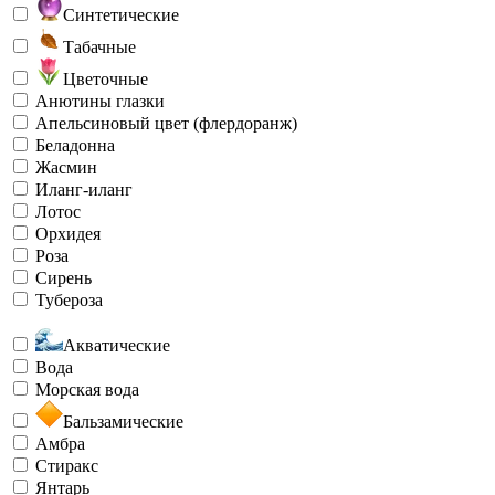
Синтетические
Табачные
Цветочные
Анютины глазки
Апельсиновый цвет (флердоранж)
Беладонна
Жасмин
Иланг-иланг
Лотос
Орхидея
Роза
Сирень
Тубероза
Акватические
Вода
Морская вода
Бальзамические
Амбра
Стиракс
Янтарь