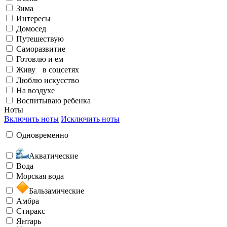
Зима
Элегантный
Излучаю счастье
Интересы
Домосед
Путешествую
На воздухе
Саморазвитие
Готовлю и ем
Живу в соцсетях
Бунтарский
Заряжен на успех
Люблю искусство
На воздухе
Воспитываю ребенка
Ноты
Воспитываю ребенка
Включить ноты
Исключить ноты
Одновременно
Загадочный
Любить и быть любимой
Акватические
Вода
Морская вода
Бальзамические
Амбра
Необычный
Стиракс
Янтарь