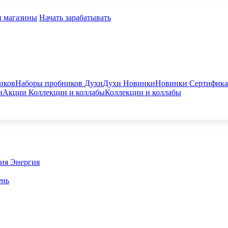
и магазины
Начать зарабатывать
иков
Наборы пробников
Духи
Духи
Новинки
Новинки
Сертифик
и
Акции
Коллекции и коллабы
Коллекции и коллабы
гия
Энергия
ень