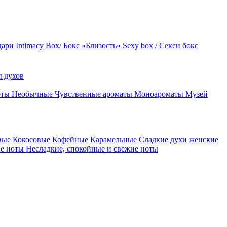
дари
Intimacy Box/ Бокс «Близость»
Sexy box / Секси бокс
 духов
оты
Необычные
Чувственные ароматы
Моноароматы
Музей
вые
Кокосовые
Кофейные
Карамельные
Сладкие духи женские
ие ноты
Несладкие, спокойные и свежие ноты