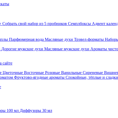
икаты
⭐ Собрать свой набор из 5 пробников
Семплбоксы
Адвент кален
мплы
Парфюмерная вода
Масляные духи
Трэвел-форматы
Наборы
о
Дорогие мужские духи
Масляные мужские духи
Ароматы чист
а сайте
е
Цветочные
Восточные
Розовые
Ванильные
Сиреневые
Вишне
роматом
Фруктово-ягодные ароматы
Спокойные, тёплые и сладк
е
ры 100 мл
Диффузоры 30 мл