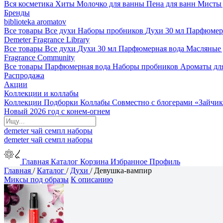
Вся косметика
Хиты
Молочко для ванны
Пена для ванн
Мисты 
Бренды
biblioteka aromatov
Все товары
Все духи
Наборы пробников
Духи 30 мл
Парфюмер
Demeter Fragrance Library
Все товары
Все духи
Духи 30 мл
Парфюмерная вода
Масляные
Fragrance Community
Все товары
Парфюмерная вода
Наборы пробников
Ароматы дл
Распродажа
Акции
Коллекции и коллабы
Коллекции
Подборки
Коллабы
Совместно с блогерами
«Зайчик
Новый 2026 год с конем-огнем
demeter
чай
семпл
наборы
demeter
чай
семпл
наборы
Главная
Каталог
Корзина
Избранное
Профиль
Главная
/
Каталог
/
Духи
/
Девушка-вампир
Миксы под образы
К описанию