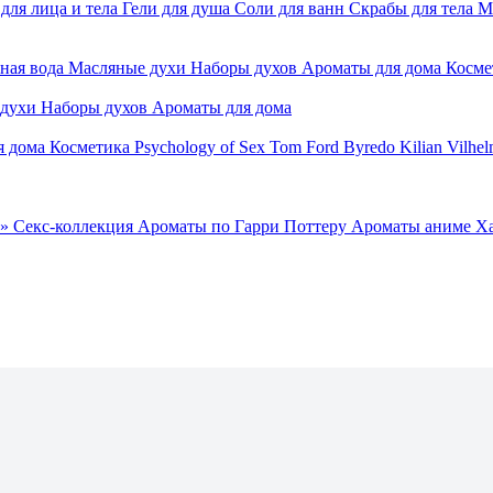
для лица и тела
Гели для душа
Соли для ванн
Скрабы для тела
М
ная вода
Масляные духи
Наборы духов
Ароматы для дома
Косме
 духи
Наборы духов
Ароматы для дома
я дома
Косметика
Psychology of Sex
Tom Ford
Byredo
Kilian
Vilhel
»
Секс-коллекция
Ароматы по Гарри Поттеру
Ароматы аниме Х