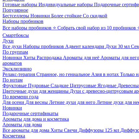
Готовые наборы
Индивидуальные наборы
Подарочные сертиф
Популярное
Бестселлеры
Новинки
Более стойкие
Со скидкой
Наборы пробников
Все наборы пробников
⭐ Собрать свой набор из 10 пробников
Смартбоксы
Духи
Все духи
Наборы пробников
Адвент календари
Духи 30 мл
Се
По группам
Новинки
Хиты
Распродажа
Ароматы для неё
Ароматы для нег
ароматов
Эксклюзивно
Релакс-терапия
Странное, но гениальное
Азия в нотах
Только н
По нотам
Фруктовые
Пудровые
Сладкие
Цитрусовые
Ягодные
Древесны
Цветочные духи для женщины
Духи с древесно-цитрусовым а
По времени года
Для осени
Для весны
Летние духи для него
Летние духи для не
Новинки
Подарочные сертификаты
Ароматы для дома и косметика
Ароматы для дома
Все ароматы для дома
Хиты
Свечи
Диффузоры 125 мл
Диффузо
Косметика