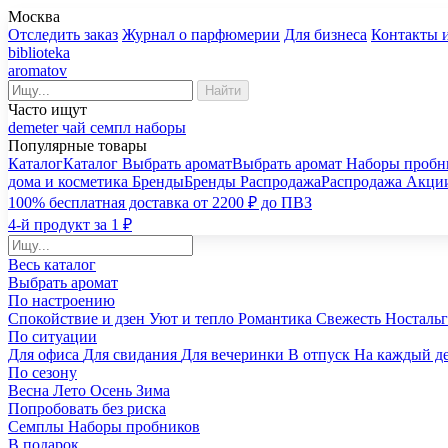
Москва
Отследить заказ
Журнал о парфюмерии
Для бизнеса
Контакты 
biblioteka
aromatov
Найти
Часто ищут
demeter
чай
семпл
наборы
Популярные товары
Каталог
Каталог
Выбрать аромат
Выбрать аромат
Наборы пробн
дома и косметика
Бренды
Бренды
Распродажа
Распродажа
Акци
100% бесплатная доставка от 2200 ₽ до ПВЗ
4-й продукт за 1 ₽
Весь каталог
Выбрать аромат
По настроению
Спокойствие и дзен
Уют и тепло
Романтика
Свежесть
Носталь
По ситуации
Для офиса
Для свидания
Для вечеринки
В отпуск
На каждый д
По сезону
Весна
Лето
Осень
Зима
Попробовать без риска
Семплы
Наборы пробников
В подарок