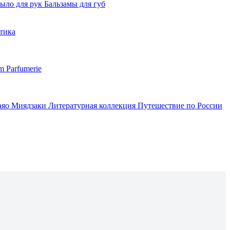
ыло для рук
Бальзамы для губ
тика
m Parfumerie
аяо Миядзаки
Литературная коллекция
Путешествие по России