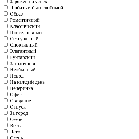
Заряжен на успех
Любить и быть любимой
Офис
Образ
Саморазвитие
Романтичный
Классический
Работаю
Повседневный
Осень
Повседневный
Сексуальный
Спортивный
Свидание
Готовлю и ем
Элегантный
Бунтарский
Загадочный
Флиртую
Необычный
Сексуальный
Зима
Повод
Отпуск
На каждый день
Живу в соцсетях
Вечеринка
Офис
Свидание
Спортивный
Рефлексирую
Отпуск
За город
За город
Сезон
Весна
Люблю искусство
Лето
Осень