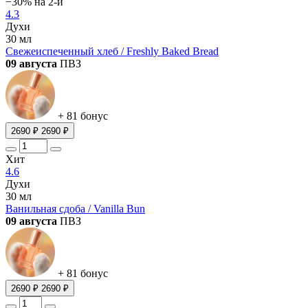
−30% на 2-й
4.3
Духи
30 мл
Свежеиспеченный хлеб / Freshly Baked Bread
09 августа
ПВЗ
+ 81 бонус
2690 ₽
2690 ₽
Хит
4.6
Духи
30 мл
Ванильная сдоба / Vanilla Bun
09 августа
ПВЗ
+ 81 бонус
2690 ₽
2690 ₽