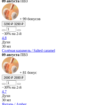
09 августа
ПВЗ
+ 99 бонусов
3290 ₽
3290 ₽
−30% на 2-й
4.8
Духи
30 мл
Солёная карамель / Salted caramel
09 августа
ПВЗ
+ 81 бонус
2690 ₽
2690 ₽
−30% на 2-й
4.7
Духи
30 мл
Янтарь / Amber