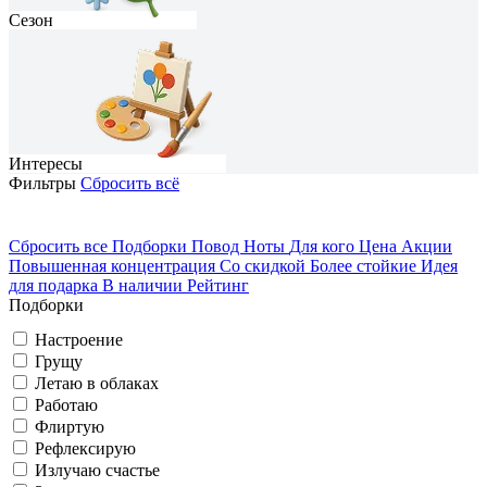
Сезон
Интересы
Фильтры
Сбросить всё
Сбросить все
Подборки
Повод
Ноты
Для кого
Цена
Акции
Повышенная концентрация
Со скидкой
Более стойкие
Идея
На каждый день
Домосед
для подарка
В наличии
Рейтинг
Подборки
Грущу
Романтичный
Весна
Настроение
Грущу
Вечеринка
Летаю в облаках
Путешествую
Работаю
Флиртую
Рефлексирую
Летаю в облаках
Классический
Лето
Излучаю счастье