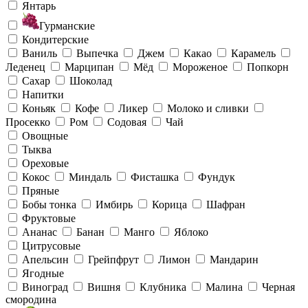
Янтарь
Гурманские
Кондитерские
Ваниль
Выпечка
Джем
Какао
Карамель
Леденец
Марципан
Мёд
Мороженое
Попкорн
Сахар
Шоколад
Напитки
Коньяк
Кофе
Ликер
Молоко и сливки
Просекко
Ром
Содовая
Чай
Овощные
Тыква
Ореховые
Кокос
Миндаль
Фисташка
Фундук
Пряные
Бобы тонка
Имбирь
Корица
Шафран
Фруктовые
Ананас
Банан
Манго
Яблоко
Цитрусовые
Апельсин
Грейпфрут
Лимон
Мандарин
Ягодные
Виноград
Вишня
Клубника
Малина
Черная
смородина