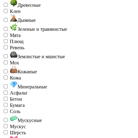
Древесные
Клен
Дымные
Зеленые и травянистые
Мята
Плющ
Ревень
Землистые и мшистые
Мох
Кожаные
Кожа
Минеральные
Асфальт
Бетон
Бумага
Соль
Мускусные
Мускус
Шерсть