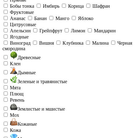
Бобы тонка
Имбирь
Корица
Шафран
Фруктовые
Ананас
Банан
Манго
Яблоко
Цитрусовые
Апельсин
Грейпфрут
Лимон
Мандарин
Ягодные
Виноград
Вишня
Клубника
Малина
Черная
смородина
Древесные
Клен
Дымные
Зеленые и травянистые
Мята
Плющ
Ревень
Землистые и мшистые
Мох
Кожаные
Кожа