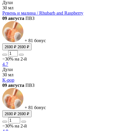
Духи
30 мл
Ревень и малина / Rhubarb and Raspberry
09 августа
ПВЗ
+ 81 бонус
2690 ₽
2690 ₽
−30% на 2-й
4.7
Духи
30 мл
K-pop
09 августа
ПВЗ
+ 81 бонус
2690 ₽
2690 ₽
−30% на 2-й