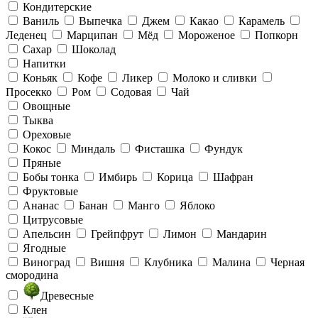
Кондитерские
Ваниль
Выпечка
Джем
Какао
Карамель
Леденец
Марципан
Мёд
Мороженое
Попкорн
Сахар
Шоколад
Напитки
Коньяк
Кофе
Ликер
Молоко и сливки
Просекко
Ром
Содовая
Чай
Овощные
Тыква
Ореховые
Кокос
Миндаль
Фисташка
Фундук
Пряные
Бобы тонка
Имбирь
Корица
Шафран
Фруктовые
Ананас
Банан
Манго
Яблоко
Цитрусовые
Апельсин
Грейпфрут
Лимон
Мандарин
Ягодные
Виноград
Вишня
Клубника
Малина
Черная
смородина
Древесные
Клен