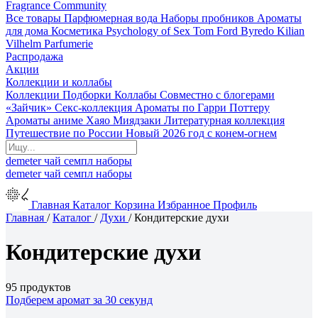
Fragrance Community
Все товары
Парфюмерная вода
Наборы пробников
Ароматы
для дома
Косметика
Psychology of Sex
Tom Ford
Byredo
Kilian
Vilhelm Parfumerie
Распродажа
Акции
Коллекции и коллабы
Коллекции
Подборки
Коллабы
Совместно с блогерами
«Зайчик»
Секс-коллекция
Ароматы по Гарри Поттеру
Ароматы аниме Хаяо Миядзаки
Литературная коллекция
Путешествие по России
Новый 2026 год с конем-огнем
demeter
чай
семпл
наборы
demeter
чай
семпл
наборы
Главная
Каталог
Корзина
Избранное
Профиль
Главная
/
Каталог
/
Духи
/
Кондитерские духи
Кондитерские духи
95 продуктов
Подберем аромат за 30 секунд