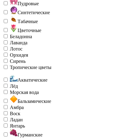
Пудровые
Синтетические
Табачные
Цветочные
Беладонна
Лаванда
Лотос
Орхидея
Сирень
Тропические цветы
Акватические
Лёд
Морская вода
Бальзамические
Амбра
Воск
Ладан
Янтарь
Гурманские