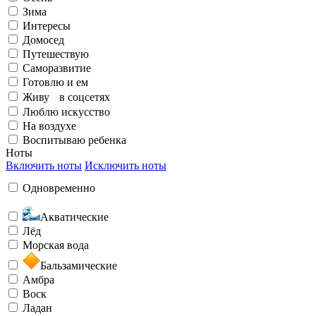
Зима
Элегантный
Излучаю счастье
Интересы
Домосед
Путешествую
На воздухе
Саморазвитие
Готовлю и ем
Живу в соцсетях
Бунтарский
Заряжен на успех
Люблю искусство
На воздухе
Воспитываю ребенка
Ноты
Воспитываю ребенка
Включить ноты
Исключить ноты
Одновременно
Загадочный
Любить и быть любимой
Акватические
Лёд
Морская вода
Бальзамические
Амбра
Необычный
Воск
Ладан