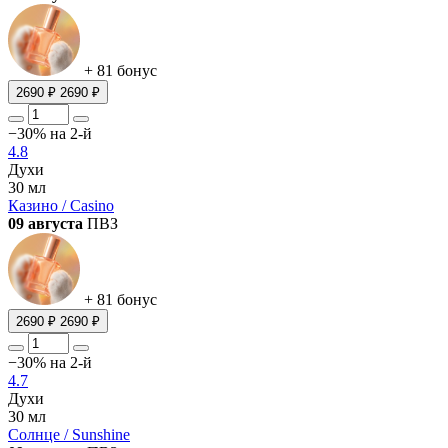
+ 81 бонус
2690 ₽
2690 ₽
−30% на 2-й
4.8
Духи
30 мл
Казино / Casino
09 августа
ПВЗ
+ 81 бонус
2690 ₽
2690 ₽
−30% на 2-й
4.7
Духи
30 мл
Солнце / Sunshine