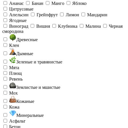
Ананас
Банан
Манго
Яблоко
Цитрусовые
Апельсин
Грейпфрут
Лимон
Мандарин
Ягодные
Виноград
Вишня
Клубника
Малина
Черная
смородина
Древесные
Клен
Дымные
Зеленые и травянистые
Мята
Плющ
Ревень
Землистые и мшистые
Мох
Кожаные
Кожа
Минеральные
Асфальт
Бетон