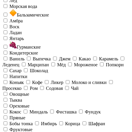
Лёд
Морская вода
Бальзамические
Амбра
Воск
Ладан
Янтарь
Гурманские
Кондитерские
Ваниль
Выпечка
Джем
Какао
Карамель
Леденец
Марципан
Мёд
Мороженое
Попкорн
Сахар
Шоколад
Напитки
Коньяк
Кофе
Ликер
Молоко и сливки
Просекко
Ром
Содовая
Чай
Овощные
Тыква
Ореховые
Кокос
Миндаль
Фисташка
Фундук
Пряные
Бобы тонка
Имбирь
Корица
Шафран
Фруктовые