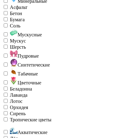
Минеральные
Асфальт
Бетон
Бумага
Соль
Мускусные
Мускус
Шерсть
Пудровые
Синтетические
Табачные
Цветочные
Беладонна
Лаванда
Лотос
Орхидея
Сирень
Тропические цветы
Акватические