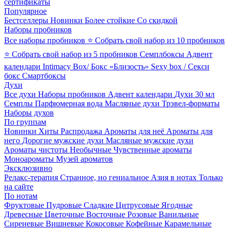
сертификаты
Популярное
Бестселлеры
Новинки
Более стойкие
Со скидкой
Наборы пробников
Все наборы пробников
⭐ Собрать свой набор из 10 пробников
⭐ Собрать свой набор из 5 пробников
Семплбоксы
Адвент
календари
Intimacy Box/ Бокс «Близость»
Sexy box / Секси
бокс
Смартбоксы
Духи
Все духи
Наборы пробников
Адвент календари
Духи 30 мл
Семплы
Парфюмерная вода
Масляные духи
Трэвел-форматы
Наборы духов
По группам
Новинки
Хиты
Распродажа
Ароматы для неё
Ароматы для
него
Дорогие мужские духи
Масляные мужские духи
Ароматы чистоты
Необычные
Чувственные ароматы
Моноароматы
Музей ароматов
Эксклюзивно
Релакс-терапия
Странное, но гениальное
Азия в нотах
Только
на сайте
По нотам
Фруктовые
Пудровые
Сладкие
Цитрусовые
Ягодные
Древесные
Цветочные
Восточные
Розовые
Ванильные
Сиреневые
Вишневые
Кокосовые
Кофейные
Карамельные