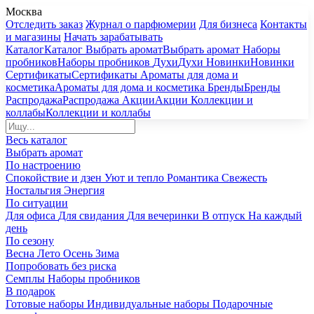
Москва
Отследить заказ
Журнал о парфюмерии
Для бизнеса
Контакты
и магазины
Начать зарабатывать
Каталог
Каталог
Выбрать аромат
Выбрать аромат
Наборы
пробников
Наборы пробников
Духи
Духи
Новинки
Новинки
Сертификаты
Сертификаты
Ароматы для дома и
косметика
Ароматы для дома и косметика
Бренды
Бренды
Распродажа
Распродажа
Акции
Акции
Коллекции и
коллабы
Коллекции и коллабы
Весь каталог
Выбрать аромат
По настроению
Спокойствие и дзен
Уют и тепло
Романтика
Свежесть
Ностальгия
Энергия
По ситуации
Для офиса
Для свидания
Для вечеринки
В отпуск
На каждый
день
По сезону
Весна
Лето
Осень
Зима
Попробовать без риска
Семплы
Наборы пробников
В подарок
Готовые наборы
Индивидуальные наборы
Подарочные