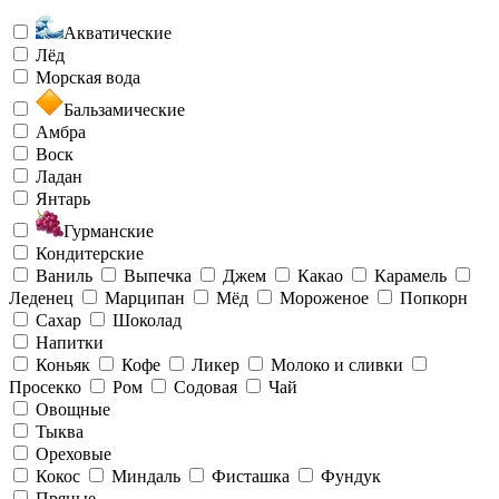
Акватические
Лёд
Морская вода
Бальзамические
Амбра
Воск
Ладан
Янтарь
Гурманские
Кондитерские
Ваниль
Выпечка
Джем
Какао
Карамель
Леденец
Марципан
Мёд
Мороженое
Попкорн
Сахар
Шоколад
Напитки
Коньяк
Кофе
Ликер
Молоко и сливки
Просекко
Ром
Содовая
Чай
Овощные
Тыква
Ореховые
Кокос
Миндаль
Фисташка
Фундук
Пряные