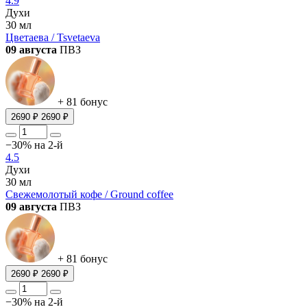
4.9
Духи
30 мл
Цветаева / Tsvetaeva
09 августа
ПВЗ
+ 81 бонус
2690 ₽
2690 ₽
−30% на 2-й
4.5
Духи
30 мл
Свежемолотый кофе / Ground coffee
09 августа
ПВЗ
+ 81 бонус
2690 ₽
2690 ₽
−30% на 2-й