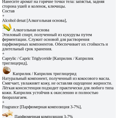
Нанесите аромат на горячие точки тела: запястья, задняя
сторона ушей и коленок, ключицы.
Состав
+
Alcohol denat [Алкогольная основа],
Алкогольная основа
Этиловый спирт, полученный из кукурузы путем
ферментации. Служит основой для растворения
парфюмерных компонентов. Обеспечивает их стойкость и
длительный срок хранения.
+
Caprylic / Capric Triglyceride [Каприлик / Каприлик
триглицерид],
Каприлик / Каприлик триглицерид
Натуральный компонент, полученный из кокосового масла.
Смягчает, увлажняет кожу, не оставляя ощущение жирности.
Лёгкая консистенция подходит практически для любого типа
кожи. Каприлик устойчив к окислению и полностью
биоразлагаем.
+
Fragrance [Парфюмерная композиция 3-7%],
Парфюмерная композиция 3-7%