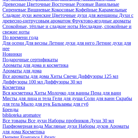
Древесные
Цветочные
Восточные
Розовые
Ванильные
Сиреневые
Вишневые
Кокосовые
Кофейные
Карамельные
Сладкие духи женские
Цветочные духи для женщины
Духи с
древесно-цитрусовым ароматом
Фруктово-ягодные ароматы
Спокойные, тёплые и сладкие ноты
Несладкие, спокойные и
свежие ноты
По времени года
Для осени
Для весны
Летние духи для него
Летние духи для
нее
Новинки
Подарочные сертификаты
Ароматы для дома и косметика
Ароматы для дома
Все ароматы для дома
Хиты
Свечи
Диффузоры 125 мл
Диффузоры 100 мл
Диффузоры 30 мл
Косметика
Вся косметика
Хиты
Молочко для ванны
Пена для ванн
Мисты для лица и тела
Гели для душа
Соли для ванн
Скрабы
для тела
Мыло для рук
Бальзамы для губ
Бренды
biblioteka aromatov
Все товары
Все духи
Наборы пробников
Духи 30 мл
Парфюмерная вода
Масляные духи
Наборы духов
Ароматы
для дома
Косметика
Demeter Fragrance Library