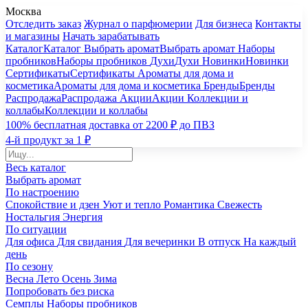
Москва
Отследить заказ
Журнал о парфюмерии
Для бизнеса
Контакты
и магазины
Начать зарабатывать
Каталог
Каталог
Выбрать аромат
Выбрать аромат
Наборы
пробников
Наборы пробников
Духи
Духи
Новинки
Новинки
Сертификаты
Сертификаты
Ароматы для дома и
косметика
Ароматы для дома и косметика
Бренды
Бренды
Распродажа
Распродажа
Акции
Акции
Коллекции и
коллабы
Коллекции и коллабы
100% бесплатная доставка от 2200 ₽ до ПВЗ
4-й продукт за 1 ₽
Весь каталог
Выбрать аромат
По настроению
Спокойствие и дзен
Уют и тепло
Романтика
Свежесть
Ностальгия
Энергия
По ситуации
Для офиса
Для свидания
Для вечеринки
В отпуск
На каждый
день
По сезону
Весна
Лето
Осень
Зима
Попробовать без риска
Семплы
Наборы пробников