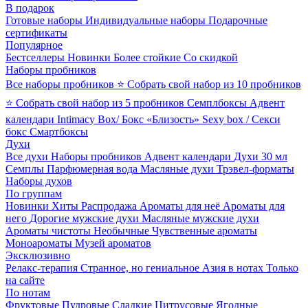
В подарок
Готовые наборы
Индивидуальные наборы
Подарочные
сертификаты
Популярное
Бестселлеры
Новинки
Более стойкие
Со скидкой
Наборы пробников
Все наборы пробников
⭐ Собрать свой набор из 10 пробников
⭐ Собрать свой набор из 5 пробников
Семплбоксы
Адвент
календари
Intimacy Box/ Бокс «Близость»
Sexy box / Секси
бокс
Смартбоксы
Духи
Все духи
Наборы пробников
Адвент календари
Духи 30 мл
Семплы
Парфюмерная вода
Масляные духи
Трэвел-форматы
Наборы духов
По группам
Новинки
Хиты
Распродажа
Ароматы для неё
Ароматы для
него
Дорогие мужские духи
Масляные мужские духи
Ароматы чистоты
Необычные
Чувственные ароматы
Моноароматы
Музей ароматов
Эксклюзивно
Релакс-терапия
Странное, но гениальное
Азия в нотах
Только
на сайте
По нотам
Фруктовые
Пудровые
Сладкие
Цитрусовые
Ягодные