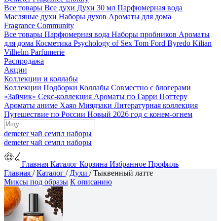
Все товары
Все духи
Духи 30 мл
Парфюмерная вода
Масляные духи
Наборы духов
Ароматы для дома
Fragrance Community
Все товары
Парфюмерная вода
Наборы пробников
Ароматы
для дома
Косметика
Psychology of Sex
Tom Ford
Byredo
Kilian
Vilhelm Parfumerie
Распродажа
Акции
Коллекции и коллабы
Коллекции
Подборки
Коллабы
Совместно с блогерами
«Зайчик»
Секс-коллекция
Ароматы по Гарри Поттеру
Ароматы аниме Хаяо Миядзаки
Литературная коллекция
Путешествие по России
Новый 2026 год с конем-огнем
demeter
чай
семпл
наборы
demeter
чай
семпл
наборы
Главная
Каталог
Корзина
Избранное
Профиль
Главная
/
Каталог
/
Духи
/
Тыквенный латте
Миксы под образы
К описанию