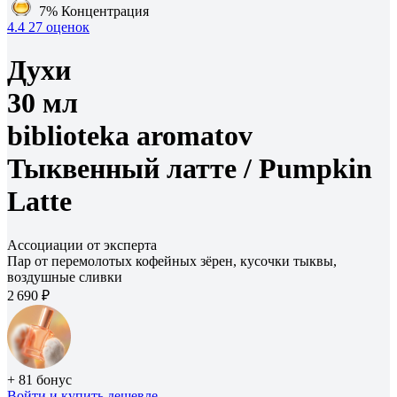
7%
Концентрация
4.4
27 оценок
Духи
30 мл
biblioteka aromatov
Тыквенный латте /
Pumpkin
Latte
Ассоциации от эксперта
Пар от перемолотых кофейных зёрен, кусочки тыквы,
воздушные сливки
2 690 ₽
+ 81 бонус
Войти
и купить дешевле