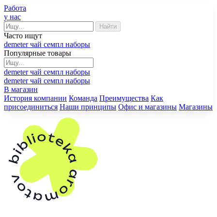
Работа
у нас
Найти
Часто ищут
demeter
чай
семпл
наборы
Популярные товары
demeter
чай
семпл
наборы
demeter
чай
семпл
наборы
В магазин
История компании
Команда
Преимущества
Как
присоединиться
Наши принципы
Офис
и магазины
Магазины