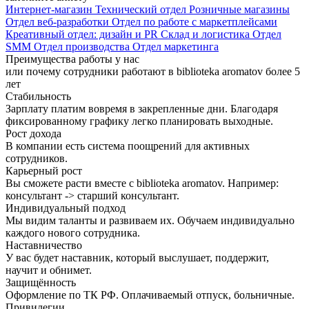
Интернет-магазин
Технический отдел
Розничные магазины
Отдел веб-разработки
Отдел по работе с маркетплейсами
Креативный отдел: дизайн и PR
Склад и логистика
Отдел
SMM
Отдел производства
Отдел маркетинга
Преимущества работы у нас
или почему сотрудники работают в biblioteka aromatov более 5
лет
Стабильность
Зарплату платим вовремя в закрепленные дни. Благодаря
фиксированному графику легко планировать выходные.
Рост дохода
В компании есть система поощрений для активных
сотрудников.
Карьерный рост
Вы сможете расти вместе с biblioteka aromatov. Например:
консультант -> старший консультант.
Индивидуальный подход
Мы видим таланты и развиваем их. Обучаем индивидуально
каждого нового сотрудника.
Наставничество
У вас будет наставник, который выслушает, поддержит,
научит и обнимет.
Защищённость
Оформление по ТК РФ. Оплачиваемый отпуск, больничные.
Привилегии