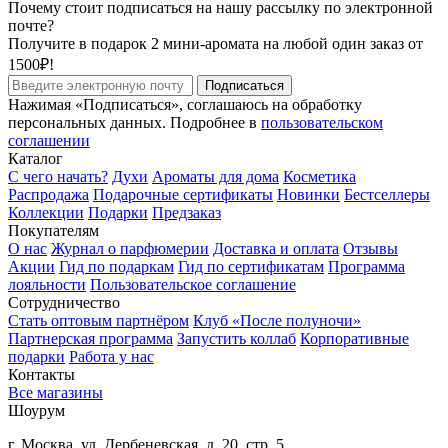
Почему стоит подписаться на нашу рассылку по электронной
почте?
Получите в подарок 2 мини-аромата на любой один заказ от
1500₽!
Подписаться
Нажимая «Подписаться», соглашаюсь на обработку
персональных данных. Подробнее в
пользовательском
соглашении
Каталог
С чего начать?
Духи
Ароматы для дома
Косметика
Распродажа
Подарочные сертификаты
Новинки
Бестселлеры
Коллекции
Подарки
Предзаказ
Покупателям
О нас
Журнал о парфюмерии
Доставка и оплата
Отзывы
Акции
Гид по подаркам
Гид по сертификатам
Программа
лояльности
Пользовательское соглашение
Сотрудничество
Стать оптовым партнёром
Клуб «После полуночи»
Партнерская программа
Запустить коллаб
Корпоративные
подарки
Работа у нас
Контакты
Все магазины
Шоурум
г. Москва, ул. Дербеневская, д. 20, стр. 5