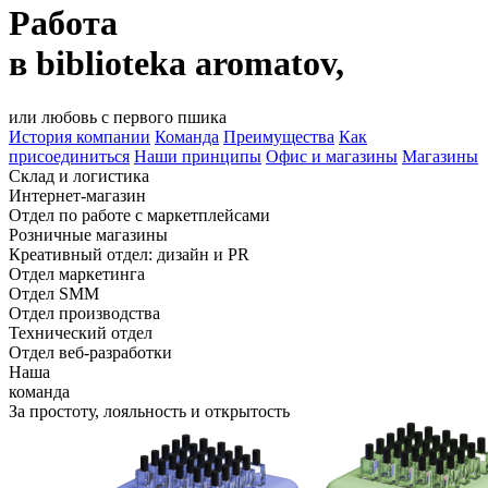
Работа
в biblioteka aromatov,
или любовь с первого пшика
История компании
Команда
Преимущества
Как
присоединиться
Наши принципы
Офис
и магазины
Магазины
Склад и логистика
Интернет-магазин
Отдел по работе с маркетплейсами
Розничные магазины
Креативный отдел: дизайн и PR
Отдел маркетинга
Отдел SMM
Отдел производства
Технический отдел
Отдел веб-разработки
Наша
команда
За простоту, лояльность и открытость