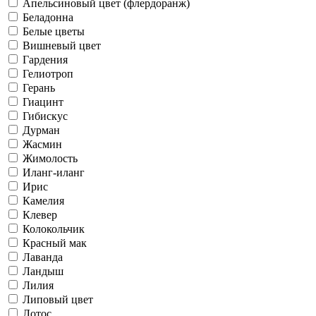
Апельсиновый цвет (флердоранж)
Беладонна
Белые цветы
Вишневый цвет
Гардения
Гелиотроп
Герань
Гиацинт
Гибискус
Дурман
Жасмин
Жимолость
Иланг-иланг
Ирис
Камелия
Клевер
Колокольчик
Красный мак
Лаванда
Ландыш
Лилия
Липовый цвет
Лотос