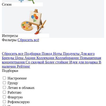
Сезон
Интересы
Фильтры
Сбросить всё
Сбросить все
Подборки
Повод
Ноты
Продукты
Для кого
Бренды
Цена
Акции
Коллекции
Коллаборации
Повышенная
На каждый день
Домосед
концентрация
Со скидкой
Более стойкие
Идея для подарка
В
наличии
Рейтинг
Грущу
Романтичный
Весна
Подборки
Настроение
Грущу
Вечеринка
Путешествую
Летаю в облаках
Работаю
Флиртую
Летаю в облаках
Классический
Лето
Рефлексирую