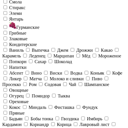
Смола
Стиракс
Элеми
Янтарь
Гурманские
Грибные
Злаковые
Кондитерские
Ваниль
Выпечка
Джем
Дрожжи
Какао
Карамель
Леденец
Марципан
Мёд
Мороженое
Попкорн
Сахар
Шоколад
Напитки
Абсент
Вино
Виски
Водка
Коньяк
Кофе
Ликер
Матча
Молоко и сливки
Пиво
Просекко
Ром
Содовая
Чай
Шампанское
Овощные
Огурец
Помидор
Тыква
Ореховые
Кокос
Миндаль
Фисташка
Фундук
Пряные
Бадьян
Бобы тонка
Гвоздика
Имбирь
Кардамон
Кориандр
Корица
Лавровый лист