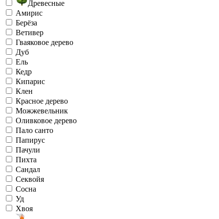
Древесные
Амирис
Берёза
Ветивер
Гваяковое дерево
Дуб
Ель
Кедр
Кипарис
Клен
Красное дерево
Можжевельник
Оливковое дерево
Пало санто
Папирус
Пачули
Пихта
Сандал
Секвойя
Сосна
Уд
Хвоя