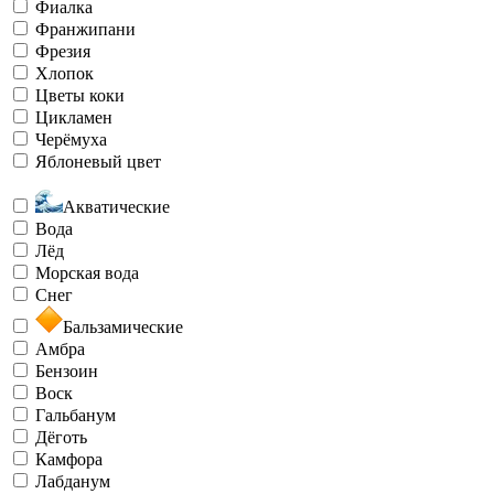
Фиалка
Франжипани
Фрезия
Хлопок
Цветы коки
Цикламен
Черёмуха
Яблоневый цвет
Акватические
Вода
Лёд
Морская вода
Снег
Бальзамические
Амбра
Бензоин
Воск
Гальбанум
Дёготь
Камфора
Лабданум