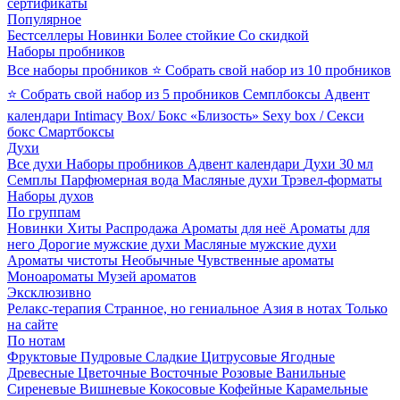
сертификаты
Популярное
Бестселлеры
Новинки
Более стойкие
Со скидкой
Наборы пробников
Все наборы пробников
⭐ Собрать свой набор из 10 пробников
⭐ Собрать свой набор из 5 пробников
Семплбоксы
Адвент
календари
Intimacy Box/ Бокс «Близость»
Sexy box / Секси
бокс
Смартбоксы
Духи
Все духи
Наборы пробников
Адвент календари
Духи 30 мл
Семплы
Парфюмерная вода
Масляные духи
Трэвел-форматы
Наборы духов
По группам
Новинки
Хиты
Распродажа
Ароматы для неё
Ароматы для
него
Дорогие мужские духи
Масляные мужские духи
Ароматы чистоты
Необычные
Чувственные ароматы
Моноароматы
Музей ароматов
Эксклюзивно
Релакс-терапия
Странное, но гениальное
Азия в нотах
Только
на сайте
По нотам
Фруктовые
Пудровые
Сладкие
Цитрусовые
Ягодные
Древесные
Цветочные
Восточные
Розовые
Ванильные
Сиреневые
Вишневые
Кокосовые
Кофейные
Карамельные