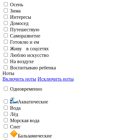
Осень
Элегантный
Излучаю счастье
Зима
Интересы
Домосед
На воздухе
Путешествую
Саморазвитие
Готовлю и ем
Бунтарский
Живу в соцсетях
Заряжен на успех
Люблю искусство
На воздухе
Воспитываю ребенка
Воспитываю ребенка
Ноты
Включить ноты
Исключить ноты
Загадочный
Одновременно
Любить и быть любимой
Акватические
Вода
Лёд
Морская вода
Снег
Необычный
Бальзамические