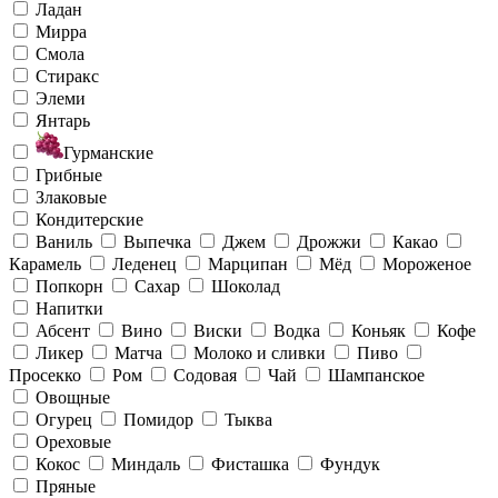
Ладан
Мирра
Смола
Стиракс
Элеми
Янтарь
Гурманские
Грибные
Злаковые
Кондитерские
Ваниль
Выпечка
Джем
Дрожжи
Какао
Карамель
Леденец
Марципан
Мёд
Мороженое
Попкорн
Сахар
Шоколад
Напитки
Абсент
Вино
Виски
Водка
Коньяк
Кофе
Ликер
Матча
Молоко и сливки
Пиво
Просекко
Ром
Содовая
Чай
Шампанское
Овощные
Огурец
Помидор
Тыква
Ореховые
Кокос
Миндаль
Фисташка
Фундук
Пряные