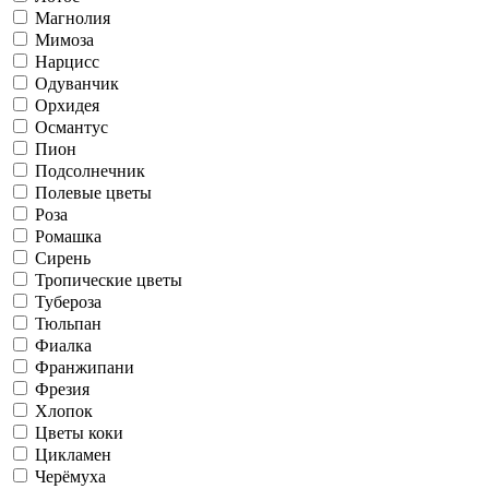
Магнолия
Мимоза
Нарцисс
Одуванчик
Орхидея
Османтус
Пион
Подсолнечник
Полевые цветы
Роза
Ромашка
Сирень
Тропические цветы
Тубероза
Тюльпан
Фиалка
Франжипани
Фрезия
Хлопок
Цветы коки
Цикламен
Черёмуха