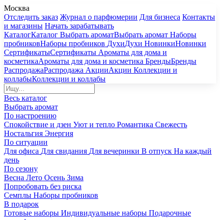
Москва
Отследить заказ
Журнал о парфюмерии
Для бизнеса
Контакты
и магазины
Начать зарабатывать
Каталог
Каталог
Выбрать аромат
Выбрать аромат
Наборы
пробников
Наборы пробников
Духи
Духи
Новинки
Новинки
Сертификаты
Сертификаты
Ароматы для дома и
косметика
Ароматы для дома и косметика
Бренды
Бренды
Распродажа
Распродажа
Акции
Акции
Коллекции и
коллабы
Коллекции и коллабы
Весь каталог
Выбрать аромат
По настроению
Спокойствие и дзен
Уют и тепло
Романтика
Свежесть
Ностальгия
Энергия
По ситуации
Для офиса
Для свидания
Для вечеринки
В отпуск
На каждый
день
По сезону
Весна
Лето
Осень
Зима
Попробовать без риска
Семплы
Наборы пробников
В подарок
Готовые наборы
Индивидуальные наборы
Подарочные