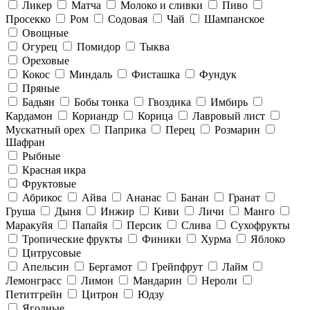
Ликер
Матча
Молоко и сливки
Пиво
Просекко
Ром
Содовая
Чай
Шампанское
Овощные
Огурец
Помидор
Тыква
Ореховые
Кокос
Миндаль
Фисташка
Фундук
Пряные
Бадьян
Бобы тонка
Гвоздика
Имбирь
Кардамон
Кориандр
Корица
Лавровый лист
Мускатный орех
Паприка
Перец
Розмарин
Шафран
Рыбные
Красная икра
Фруктовые
Абрикос
Айва
Ананас
Банан
Гранат
Груша
Дыня
Инжир
Киви
Личи
Манго
Маракуйя
Папайя
Персик
Слива
Сухофрукты
Тропические фрукты
Финики
Хурма
Яблоко
Цитрусовые
Апельсин
Бергамот
Грейпфрут
Лайм
Лемонграсс
Лимон
Мандарин
Нероли
Петитгрейн
Цитрон
Юдзу
Ягодные