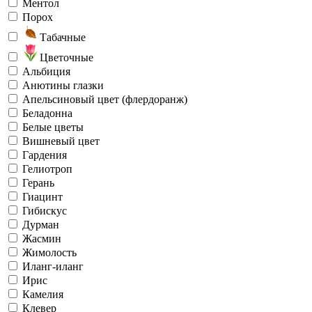
Ментол
Порох
Табачные
Цветочные
Альбиция
Анютины глазки
Апельсиновый цвет (флердоранж)
Беладонна
Белые цветы
Вишневый цвет
Гардения
Гелиотроп
Герань
Гиацинт
Гибискус
Дурман
Жасмин
Жимолость
Иланг-иланг
Ирис
Камелия
Клевер