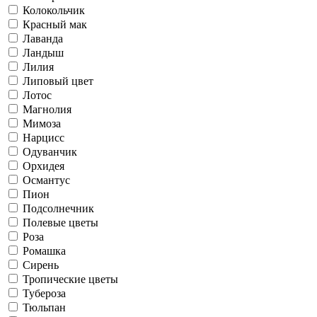
Колокольчик
Красный мак
Лаванда
Ландыш
Лилия
Липовый цвет
Лотос
Магнолия
Мимоза
Нарцисс
Одуванчик
Орхидея
Османтус
Пион
Подсолнечник
Полевые цветы
Роза
Ромашка
Сирень
Тропические цветы
Тубероза
Тюльпан