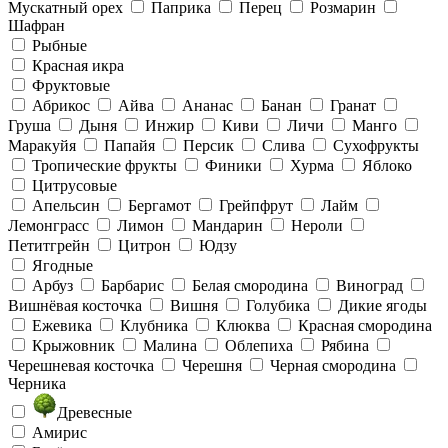
Мускатный орех
Паприка
Перец
Розмарин
Шафран
Рыбные
Красная икра
Фруктовые
Абрикос
Айва
Ананас
Банан
Гранат
Груша
Дыня
Инжир
Киви
Личи
Манго
Маракуйя
Папайя
Персик
Слива
Сухофрукты
Тропические фрукты
Финики
Хурма
Яблоко
Цитрусовые
Апельсин
Бергамот
Грейпфрут
Лайм
Лемонграсс
Лимон
Мандарин
Нероли
Петитгрейн
Цитрон
Юдзу
Ягодные
Арбуз
Барбарис
Белая смородина
Виноград
Вишнёвая косточка
Вишня
Голубика
Дикие ягоды
Ежевика
Клубника
Клюква
Красная смородина
Крыжовник
Малина
Облепиха
Рябина
Черешневая косточка
Черешня
Черная смородина
Черника
Древесные
Амирис