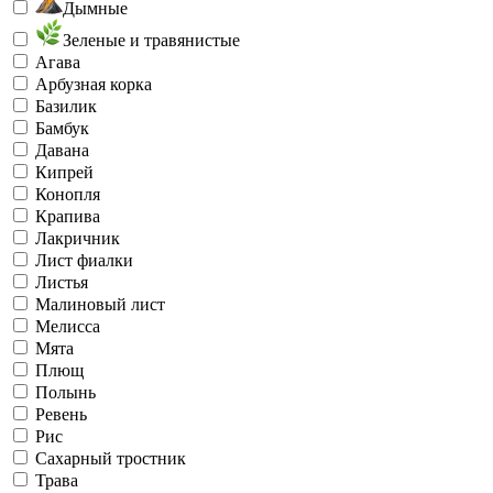
Дымные
Зеленые и травянистые
Агава
Арбузная корка
Базилик
Бамбук
Давана
Кипрей
Конопля
Крапива
Лакричник
Лист фиалки
Листья
Малиновый лист
Мелисса
Мята
Плющ
Полынь
Ревень
Рис
Сахарный тростник
Трава