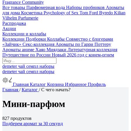
Fragrance Community
Все товары
Парфюмерная вода
Наборы пробников
Ароматы
для дома
Косметика
Psychology of Sex
Tom Ford
Byredo
Kilian
Vilhelm Parfumerie
Распродажа
Акции
Коллекции и коллабы
Коллекции
Подборки
Коллабы
Совместно с блогерами
«Зайчик»
Секс-коллекция
Ароматы по Гарри Поттеру
Ароматы аниме Хаяо Миядзаки
Литературная коллекция
Путешествие по России
Новый 2026 год с конем-огнем
demeter
чай
семпл
наборы
demeter
чай
семпл
наборы
Главная
Каталог
Корзина
Избранное
Профиль
Главная
/
Каталог
/
С чего начать?
Мини-парфюм
827 продуктов
Подберем аромат за 30 секунд