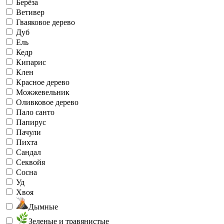
Берёза
Ветивер
Гваяковое дерево
Дуб
Ель
Кедр
Кипарис
Клен
Красное дерево
Можжевельник
Оливковое дерево
Пало санто
Папирус
Пачули
Пихта
Сандал
Секвойя
Сосна
Уд
Хвоя
Дымные
Зеленые и травянистые