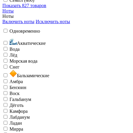
Семпл (400)
Показать
827 товаров
Ноты
Ноты
Включить ноты
Исключить ноты
Одновременно
Акватические
Вода
Лёд
Морская вода
Снег
Бальзамические
Амбра
Бензоин
Воск
Гальбанум
Дёготь
Камфора
Лабданум
Ладан
Мирра