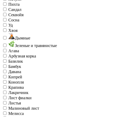
Пихта
Сандал
Секвойя
Сосна
Уд
Хвоя
Дымные
Зеленые и травянистые
Агава
Арбузная корка
Базилик
Бамбук
Давана
Кипрей
Конопля
Крапива
Лакричник
Лист фиалки
Листья
Малиновый лист
Мелисса