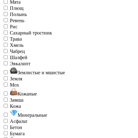
Мята
Плющ
Полынь
Ревень
Рис
Сахарный тростник
Трава
Хмель
Чабрец
Шалфей
Эвкалипт
Землистые и мшистые
Земля
Мох
Кожаные
Замша
Кожа
Минеральные
Асфальт
Бетон
Бумага