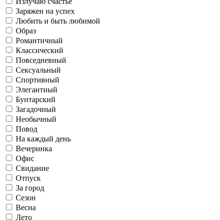
Излучаю счастье
Заряжен на успех
Офис
Любить и быть любимой
Саморазвитие
Образ
Романтичный
Работаю
Повседневный
Осень
Классический
Повседневный
Сексуальный
Свидание
Готовлю и ем
Спортивный
Элегантный
Бунтарский
Флиртую
Загадочный
Сексуальный
Зима
Необычный
Отпуск
Повод
На каждый день
Живу в соцсетях
Вечеринка
Офис
Спортивный
Рефлексирую
Свидание
Отпуск
За город
За город
Сезон
Люблю искусство
Весна
Лето