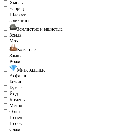
Хмель
Чабрец
Шалфей
Эвкалипт
Землистые и мшистые
Земля
Мох
Кожаные
Замша
Кожа
Минеральные
Асфальт
Бетон
Бумага
Йод
Камень
Металл
Озон
Пепел
Песок
Сажа