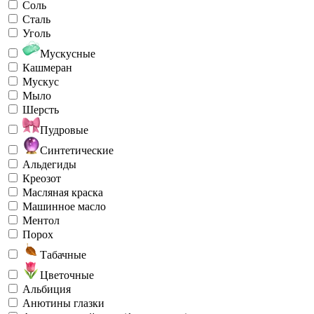
Соль
Сталь
Уголь
Мускусные
Кашмеран
Мускус
Мыло
Шерсть
Пудровые
Синтетические
Альдегиды
Креозот
Масляная краска
Машинное масло
Ментол
Порох
Табачные
Цветочные
Альбиция
Анютины глазки