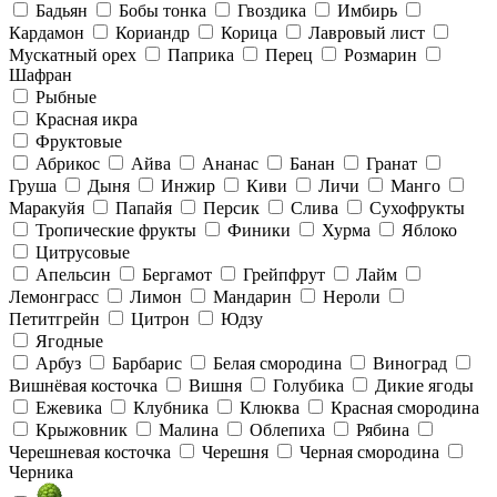
Бадьян
Бобы тонка
Гвоздика
Имбирь
Кардамон
Кориандр
Корица
Лавровый лист
Мускатный орех
Паприка
Перец
Розмарин
Шафран
Рыбные
Красная икра
Фруктовые
Абрикос
Айва
Ананас
Банан
Гранат
Груша
Дыня
Инжир
Киви
Личи
Манго
Маракуйя
Папайя
Персик
Слива
Сухофрукты
Тропические фрукты
Финики
Хурма
Яблоко
Цитрусовые
Апельсин
Бергамот
Грейпфрут
Лайм
Лемонграсс
Лимон
Мандарин
Нероли
Петитгрейн
Цитрон
Юдзу
Ягодные
Арбуз
Барбарис
Белая смородина
Виноград
Вишнёвая косточка
Вишня
Голубика
Дикие ягоды
Ежевика
Клубника
Клюква
Красная смородина
Крыжовник
Малина
Облепиха
Рябина
Черешневая косточка
Черешня
Черная смородина
Черника