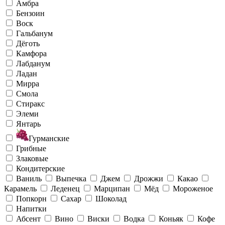
Амбра
Бензоин
Воск
Гальбанум
Дёготь
Камфора
Лабданум
Ладан
Мирра
Смола
Стиракс
Элеми
Янтарь
Гурманские
Грибные
Злаковые
Кондитерские
Ваниль
Выпечка
Джем
Дрожжи
Какао
Карамель
Леденец
Марципан
Мёд
Мороженое
Попкорн
Сахар
Шоколад
Напитки
Абсент
Вино
Виски
Водка
Коньяк
Кофе