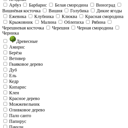
Арбуз
Барбарис
Белая смородина
Виноград
Вишнёвая косточка
Вишня
Голубика
Дикие ягоды
Ежевика
Клубника
Клюква
Красная смородина
Крыжовник
Малина
Облепиха
Рябина
Черешневая косточка
Черешня
Черная смородина
Черника
Древесные
Амирис
Берёза
Ветивер
Гваяковое дерево
Дуб
Ель
Кедр
Кипарис
Клен
Красное дерево
Можжевельник
Оливковое дерево
Пало санто
Папирус
Пачули