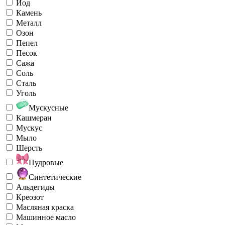
Йод
Камень
Металл
Озон
Пепел
Песок
Сажа
Соль
Сталь
Уголь
Мускусные
Кашмеран
Мускус
Мыло
Шерсть
Пудровые
Синтетические
Альдегиды
Креозот
Масляная краска
Машинное масло