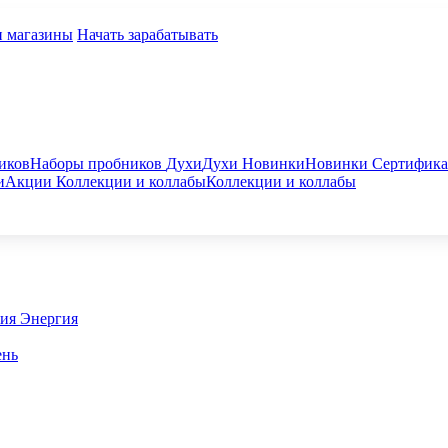
и магазины
Начать зарабатывать
иков
Наборы пробников
Духи
Духи
Новинки
Новинки
Сертифик
и
Акции
Коллекции и коллабы
Коллекции и коллабы
гия
Энергия
ень