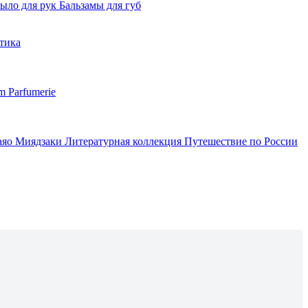
ыло для рук
Бальзамы для губ
тика
m Parfumerie
аяо Миядзаки
Литературная коллекция
Путешествие по России