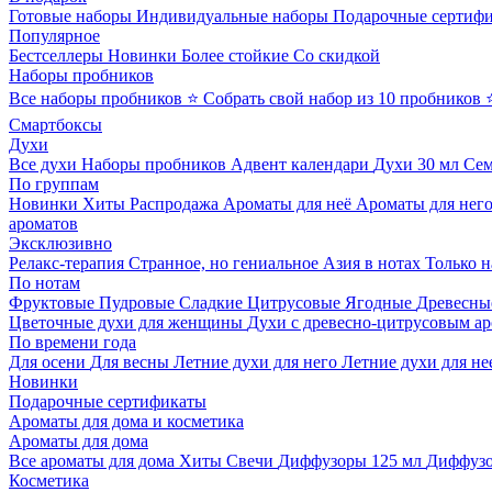
Готовые наборы
Индивидуальные наборы
Подарочные сертиф
Популярное
Бестселлеры
Новинки
Более стойкие
Со скидкой
Наборы пробников
Все наборы пробников
⭐ Собрать свой набор из 10 пробников
Смартбоксы
Духи
Все духи
Наборы пробников
Адвент календари
Духи 30 мл
Се
По группам
Новинки
Хиты
Распродажа
Ароматы для неё
Ароматы для нег
ароматов
Эксклюзивно
Релакс-терапия
Странное, но гениальное
Азия в нотах
Только н
По нотам
Фруктовые
Пудровые
Сладкие
Цитрусовые
Ягодные
Древесны
Цветочные духи для женщины
Духи с древесно-цитрусовым а
По времени года
Для осени
Для весны
Летние духи для него
Летние духи для не
Новинки
Подарочные сертификаты
Ароматы для дома и косметика
Ароматы для дома
Все ароматы для дома
Хиты
Свечи
Диффузоры 125 мл
Диффузо
Косметика