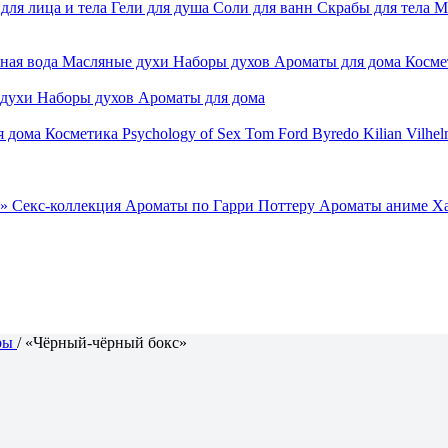
для лица и тела
Гели для душа
Соли для ванн
Скрабы для тела
М
ная вода
Масляные духи
Наборы духов
Ароматы для дома
Косме
 духи
Наборы духов
Ароматы для дома
я дома
Косметика
Psychology of Sex
Tom Ford
Byredo
Kilian
Vilhel
»
Секс-коллекция
Ароматы по Гарри Поттеру
Ароматы аниме Х
ры
/
«Чёрный-чёрный бокс»