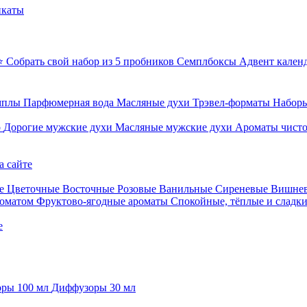
икаты
⭐ Собрать свой набор из 5 пробников
Семплбоксы
Адвент кален
мплы
Парфюмерная вода
Масляные духи
Трэвел-форматы
Наборы
о
Дорогие мужские духи
Масляные мужские духи
Ароматы чист
а сайте
е
Цветочные
Восточные
Розовые
Ванильные
Сиреневые
Вишне
роматом
Фруктово-ягодные ароматы
Спокойные, тёплые и сладк
е
ры 100 мл
Диффузоры 30 мл