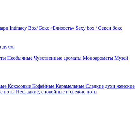
дари
Intimacy Box/ Бокс «Близость»
Sexy box / Секси бокс
 духов
оты
Необычные
Чувственные ароматы
Моноароматы
Музей
вые
Кокосовые
Кофейные
Карамельные
Сладкие духи женские
ие ноты
Несладкие, спокойные и свежие ноты