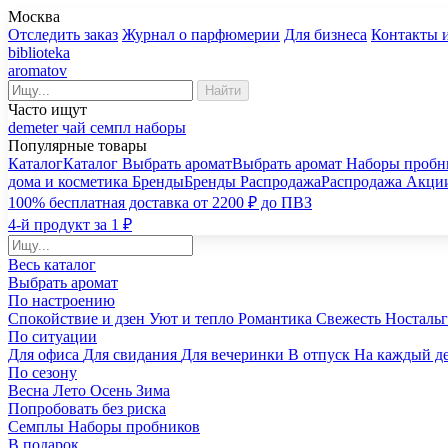
Москва
Отследить заказ
Журнал о парфюмерии
Для бизнеса
Контакты 
biblioteka
aromatov
Найти
Часто ищут
demeter
чай
семпл
наборы
Популярные товары
Каталог
Каталог
Выбрать аромат
Выбрать аромат
Наборы пробн
дома и косметика
Бренды
Бренды
Распродажа
Распродажа
Акци
100% бесплатная доставка от 2200 ₽ до ПВЗ
4-й продукт за 1 ₽
Весь каталог
Выбрать аромат
По настроению
Спокойствие и дзен
Уют и тепло
Романтика
Свежесть
Носталь
По ситуации
Для офиса
Для свидания
Для вечеринки
В отпуск
На каждый д
По сезону
Весна
Лето
Осень
Зима
Попробовать без риска
Семплы
Наборы пробников
В подарок