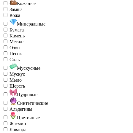
Кожаные
Замша
Кожа
Минеральные
Бумага
Камень
Металл
Озон
Песок
Соль
Мускусные
Мускус
Мыло
Шерсть
Пудровые
Синтетические
Альдегиды
Цветочные
Жасмин
Лаванда