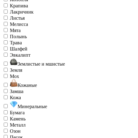
Крапива
Лакричник
Листья
Мелисса
Мята
Полынь
Трава
Шалфей
Эвкалипт
Землистые и мшистые
Земля
Мох
Кожаные
Замша
Кожа
Минеральные
Бумага
Камень
Металл
Озон
Песок