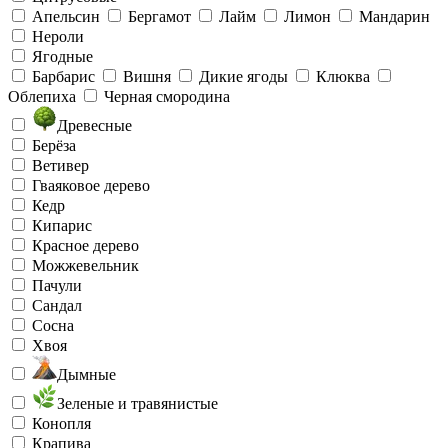
Апельсин
Бергамот
Лайм
Лимон
Мандарин
Нероли
Ягодные
Барбарис
Вишня
Дикие ягоды
Клюква
Облепиха
Черная смородина
Древесные
Берёза
Ветивер
Гваяковое дерево
Кедр
Кипарис
Красное дерево
Можжевельник
Пачули
Сандал
Сосна
Хвоя
Дымные
Зеленые и травянистые
Конопля
Крапива