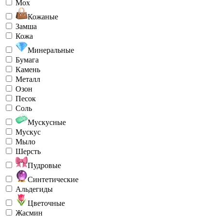
Мох
Кожаные
Замша
Кожа
Минеральные
Бумага
Камень
Металл
Озон
Песок
Соль
Мускусные
Мускус
Мыло
Шерсть
Пудровые
Синтетические
Альдегиды
Цветочные
Жасмин