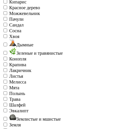
Кипарис
Красное дерево
Можжевельник
Пачули
Сандал
Сосна
Хвоя
Дымные
Зеленые и травянистые
Конопля
Крапива
Лакричник
Листья
Мелисса
Мята
Полынь
Трава
Шалфей
Эвкалипт
Землистые и мшистые
Земля