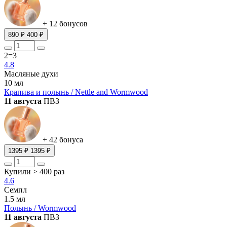
+ 12 бонусов
890 ₽
400 ₽
2=3
4.8
Масляные духи
10 мл
Крапива и полынь / Nettle and Wormwood
11 августа
ПВЗ
+ 42 бонуса
1395 ₽
1395 ₽
Купили > 400 раз
4.6
Семпл
1.5 мл
Полынь / Wormwood
11 августа
ПВЗ