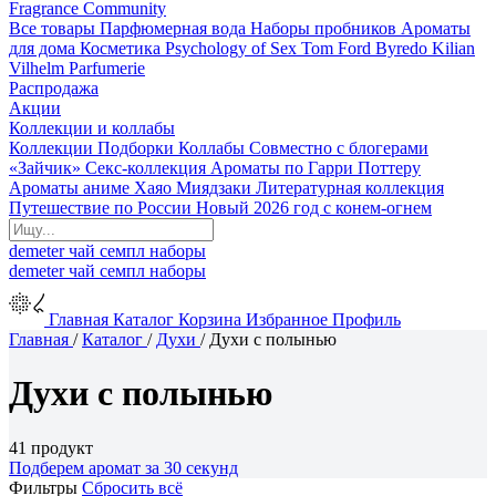
Fragrance Community
Все товары
Парфюмерная вода
Наборы пробников
Ароматы
для дома
Косметика
Psychology of Sex
Tom Ford
Byredo
Kilian
Vilhelm Parfumerie
Распродажа
Акции
Коллекции и коллабы
Коллекции
Подборки
Коллабы
Совместно с блогерами
«Зайчик»
Секс-коллекция
Ароматы по Гарри Поттеру
Ароматы аниме Хаяо Миядзаки
Литературная коллекция
Путешествие по России
Новый 2026 год с конем-огнем
demeter
чай
семпл
наборы
demeter
чай
семпл
наборы
Главная
Каталог
Корзина
Избранное
Профиль
Главная
/
Каталог
/
Духи
/
Духи с полынью
Духи с полынью
41 продукт
Подберем аромат за 30 секунд
Фильтры
Сбросить всё