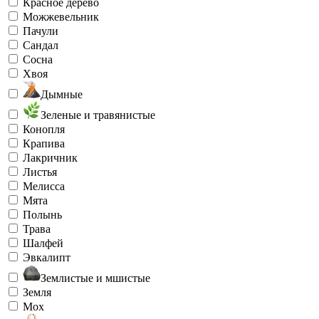
Красное дерево
Можжевельник
Пачули
Сандал
Сосна
Хвоя
Дымные
Зеленые и травянистые
Конопля
Крапива
Лакричник
Листья
Мелисса
Мята
Полынь
Трава
Шалфей
Эвкалипт
Землистые и мшистые
Земля
Мох