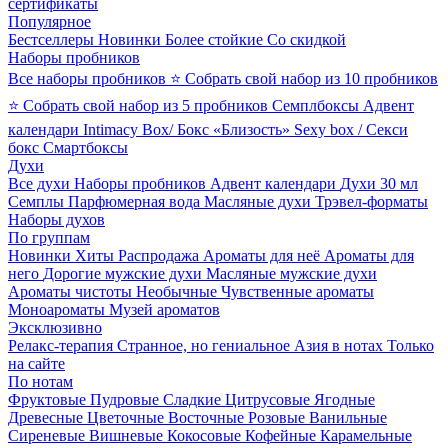
сертификаты
Популярное
Бестселлеры
Новинки
Более стойкие
Со скидкой
Наборы пробников
Все наборы пробников
⭐ Собрать свой набор из 10 пробников
⭐ Собрать свой набор из 5 пробников
Семплбоксы
Адвент
календари
Intimacy Box/ Бокс «Близость»
Sexy box / Секси
бокс
Смартбоксы
Духи
Все духи
Наборы пробников
Адвент календари
Духи 30 мл
Семплы
Парфюмерная вода
Масляные духи
Трэвел-форматы
Наборы духов
По группам
Новинки
Хиты
Распродажа
Ароматы для неё
Ароматы для
него
Дорогие мужские духи
Масляные мужские духи
Ароматы чистоты
Необычные
Чувственные ароматы
Моноароматы
Музей ароматов
Эксклюзивно
Релакс-терапия
Странное, но гениальное
Азия в нотах
Только
на сайте
По нотам
Фруктовые
Пудровые
Сладкие
Цитрусовые
Ягодные
Древесные
Цветочные
Восточные
Розовые
Ванильные
Сиреневые
Вишневые
Кокосовые
Кофейные
Карамельные