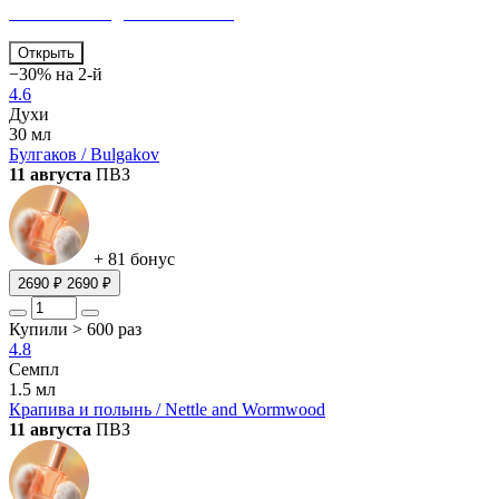
В летний «Сад впечатлений»
Открыть
−30% на 2-й
4.6
Духи
30 мл
Булгаков / Bulgakov
11 августа
ПВЗ
+ 81 бонус
2690 ₽
2690 ₽
Купили > 600 раз
4.8
Семпл
1.5 мл
Крапива и полынь / Nettle and Wormwood
11 августа
ПВЗ