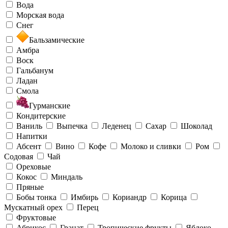
Вода
Морская вода
Снег
Бальзамические
Амбра
Воск
Гальбанум
Ладан
Смола
Гурманские
Кондитерские
Ваниль
Выпечка
Леденец
Сахар
Шоколад
Напитки
Абсент
Вино
Кофе
Молоко и сливки
Ром
Содовая
Чай
Ореховые
Кокос
Миндаль
Пряные
Бобы тонка
Имбирь
Кориандр
Корица
Мускатный орех
Перец
Фруктовые
Абрикос
Гранат
Тропические фрукты
Яблоко