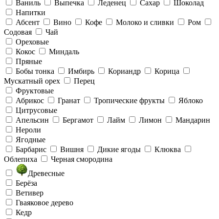
Ваниль
Выпечка
Леденец
Сахар
Шоколад
Напитки
Абсент
Вино
Кофе
Молоко и сливки
Ром
Содовая
Чай
Ореховые
Кокос
Миндаль
Пряные
Бобы тонка
Имбирь
Кориандр
Корица
Мускатный орех
Перец
Фруктовые
Абрикос
Гранат
Тропические фрукты
Яблоко
Цитрусовые
Апельсин
Бергамот
Лайм
Лимон
Мандарин
Нероли
Ягодные
Барбарис
Вишня
Дикие ягоды
Клюква
Облепиха
Черная смородина
Древесные
Берёза
Ветивер
Гваяковое дерево
Кедр