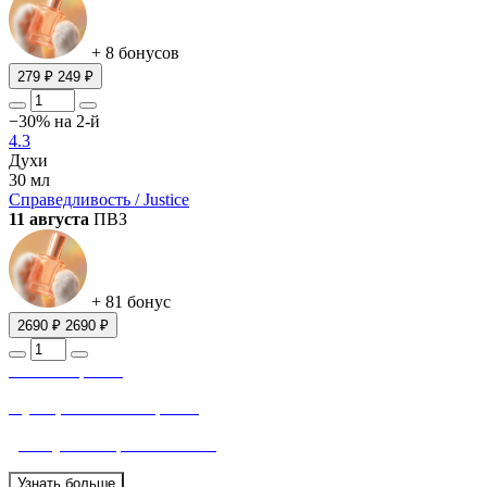
+ 8 бонусов
279 ₽
249 ₽
−30% на 2-й
4.3
Духи
30 мл
Справедливость / Justice
11 августа
ПВЗ
+ 81 бонус
2690 ₽
2690 ₽
Релакс-терапия
Функциональный аромат
для глубокого расслабления
Узнать больше