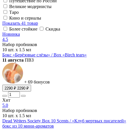
Путешествие по России
Великие модернисты
Таро
Кино и сериалы
Показать
41 товар
Более стойкие
Скидка
Новинка
4.5
Набор пробников
10 шт. х 1.5 мл
Бокс «Берёзовые слёзы» / Box «Birch tears»
11 августа
ПВЗ
+ 69 бонусов
2290 ₽
2290 ₽
Хит
5.0
Набор пробников
10 шт. х 1.5 мл
Dead Writers Society Box 10 Scents / «Клуб мертвых писателей»
бокс из 10 мини-ароматов