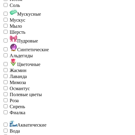
Соль
Мускусные
Мускус
Мыло
Шерсть
Пудровые
Синтетические
Альдегиды
Цветочные
Жасмин
Лаванда
Мимоза
Османтус
Полевые цветы
Роза
Сирень
Фиалка
Акватические
Вода