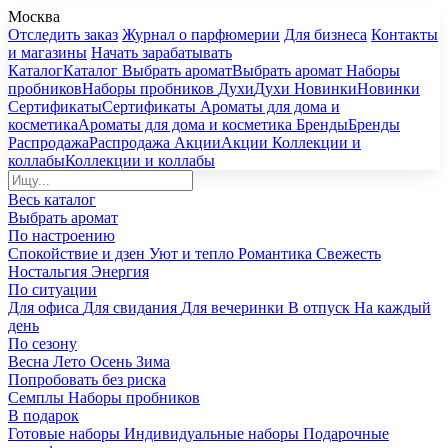
Москва
Отследить заказ
Журнал о парфюмерии
Для бизнеса
Контакты
и магазины
Начать зарабатывать
Каталог
Каталог
Выбрать аромат
Выбрать аромат
Наборы
пробников
Наборы пробников
Духи
Духи
Новинки
Новинки
Сертификаты
Сертификаты
Ароматы для дома и
косметика
Ароматы для дома и косметика
Бренды
Бренды
Распродажа
Распродажа
Акции
Акции
Коллекции и
коллабы
Коллекции и коллабы
Весь каталог
Выбрать аромат
По настроению
Спокойствие и дзен
Уют и тепло
Романтика
Свежесть
Ностальгия
Энергия
По ситуации
Для офиса
Для свидания
Для вечеринки
В отпуск
На каждый
день
По сезону
Весна
Лето
Осень
Зима
Попробовать без риска
Семплы
Наборы пробников
В подарок
Готовые наборы
Индивидуальные наборы
Подарочные