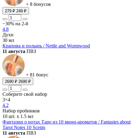
+ 8 бонусов
279 ₽
249 ₽
−30% на 2-й
4.8
Духи
30 мл
Крапива и полынь / Nettle and Wormwood
11 августа
ПВЗ
+ 81 бонус
2690 ₽
2690 ₽
Cоберите свой набор
3=4
4.2
Набор пробников
10 шт. х 1.5 мл
Фантазии о нотах Таро из 10 мини-ароматов / Fantasies аbout
Tarot Notes 10 Scents
11 августа
ПВЗ