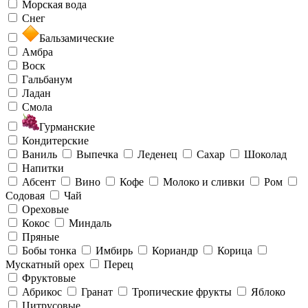
Морская вода
Снег
Бальзамические
Амбра
Воск
Гальбанум
Ладан
Смола
Гурманские
Кондитерские
Ваниль
Выпечка
Леденец
Сахар
Шоколад
Напитки
Абсент
Вино
Кофе
Молоко и сливки
Ром
Содовая
Чай
Ореховые
Кокос
Миндаль
Пряные
Бобы тонка
Имбирь
Кориандр
Корица
Мускатный орех
Перец
Фруктовые
Абрикос
Гранат
Тропические фрукты
Яблоко
Цитрусовые