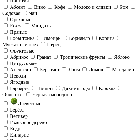
Напитки
Абсент
Вино
Кофе
Молоко и сливки
Ром
Содовая
Чай
Ореховые
Кокос
Миндаль
Пряные
Бобы тонка
Имбирь
Кориандр
Корица
Мускатный орех
Перец
Фруктовые
Абрикос
Гранат
Тропические фрукты
Яблоко
Цитрусовые
Апельсин
Бергамот
Лайм
Лимон
Мандарин
Нероли
Ягодные
Барбарис
Вишня
Дикие ягоды
Клюква
Облепиха
Черная смородина
Древесные
Берёза
Ветивер
Гваяковое дерево
Кедр
Кипарис