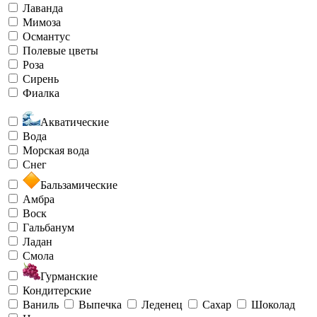
Лаванда
Мимоза
Османтус
Полевые цветы
Роза
Сирень
Фиалка
Акватические
Вода
Морская вода
Снег
Бальзамические
Амбра
Воск
Гальбанум
Ладан
Смола
Гурманские
Кондитерские
Ваниль
Выпечка
Леденец
Сахар
Шоколад