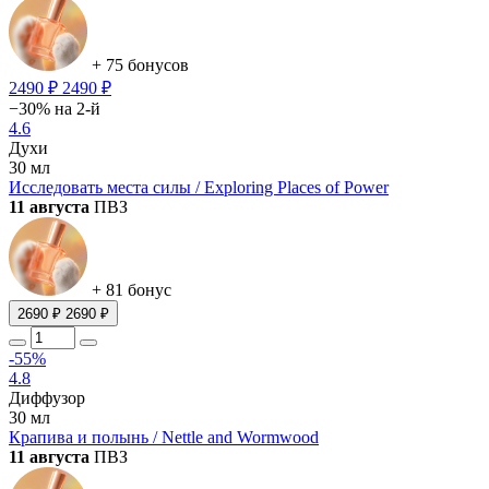
+ 75 бонусов
2490 ₽
2490 ₽
−30% на 2-й
4.6
Духи
30 мл
Исследовать места силы / Exploring Places of Power
11 августа
ПВЗ
+ 81 бонус
2690 ₽
2690 ₽
-55%
4.8
Диффузор
30 мл
Крапива и полынь / Nettle and Wormwood
11 августа
ПВЗ