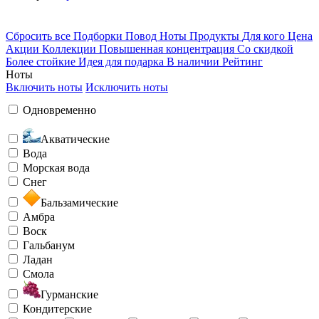
Сбросить все
Подборки
Повод
Ноты
Продукты
Для кого
Цена
Акции
Коллекции
Повышенная концентрация
Со скидкой
Более стойкие
Идея для подарка
В наличии
Рейтинг
Ноты
Включить ноты
Исключить ноты
Одновременно
Акватические
Вода
Морская вода
Снег
Бальзамические
Амбра
Воск
Гальбанум
Ладан
Смола
Гурманские
Кондитерские