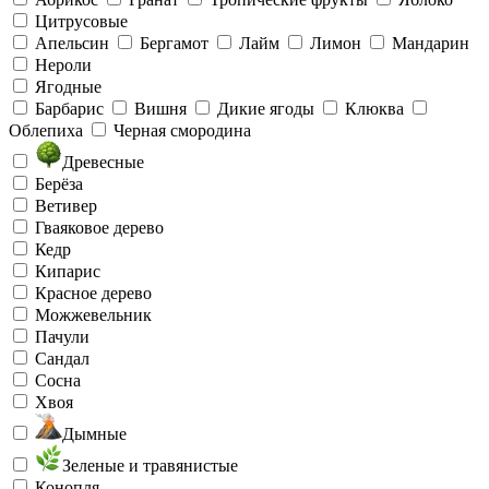
Цитрусовые
Апельсин
Бергамот
Лайм
Лимон
Мандарин
Нероли
Ягодные
Барбарис
Вишня
Дикие ягоды
Клюква
Облепиха
Черная смородина
Древесные
Берёза
Ветивер
Гваяковое дерево
Кедр
Кипарис
Красное дерево
Можжевельник
Пачули
Сандал
Сосна
Хвоя
Дымные
Зеленые и травянистые
Конопля