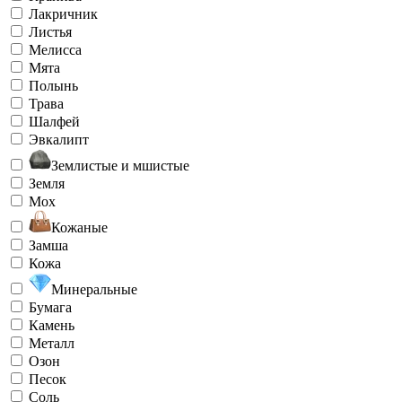
Лакричник
Листья
Мелисса
Мята
Полынь
Трава
Шалфей
Эвкалипт
Землистые и мшистые
Земля
Мох
Кожаные
Замша
Кожа
Минеральные
Бумага
Камень
Металл
Озон
Песок
Соль