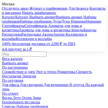
Москва
Отследить заказ
Журнал о парфюмерии
Для бизнеса
Контакты
и магазины
Начать зарабатывать
Каталог
Каталог
Выбрать аромат
Выбрать аромат
Наборы
пробников
Наборы пробников
Духи
Духи
Новинки
Новинки
Сертификаты
Сертификаты
Ароматы для дома и
косметика
Ароматы для дома и косметика
Бренды
Бренды
Распродажа
Распродажа
Акции
Акции
Коллекции и
коллабы
Коллекции и коллабы
100% бесплатная доставка от 2200 ₽ до ПВЗ
4-й продукт за 1 ₽
Весь каталог
Выбрать аромат
По настроению
Спокойствие и дзен
Уют и тепло
Романтика
Свежесть
Ностальгия
Энергия
По ситуации
Для офиса
Для свидания
Для вечеринки
В отпуск
На каждый
день
По сезону
Весна
Лето
Осень
Зима
Попробовать без риска
Семплы
Наборы пробников