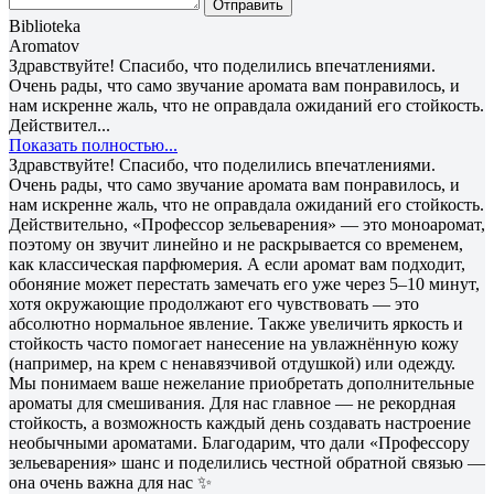
Отправить
Biblioteka
Aromatov
Здравствуйте! Спасибо, что поделились впечатлениями.
Очень рады, что само звучание аромата вам понравилось, и
нам искренне жаль, что не оправдала ожиданий его стойкость.
Действител...
Показать полностью...
Здравствуйте! Спасибо, что поделились впечатлениями.
Очень рады, что само звучание аромата вам понравилось, и
нам искренне жаль, что не оправдала ожиданий его стойкость.
Действительно, «Профессор зельеварения» — это моноаромат,
поэтому он звучит линейно и не раскрывается со временем,
как классическая парфюмерия. А если аромат вам подходит,
обоняние может перестать замечать его уже через 5–10 минут,
хотя окружающие продолжают его чувствовать — это
абсолютно нормальное явление. Также увеличить яркость и
стойкость часто помогает нанесение на увлажнённую кожу
(например, на крем с ненавязчивой отдушкой) или одежду.
Мы понимаем ваше нежелание приобретать дополнительные
ароматы для смешивания. Для нас главное — не рекордная
стойкость, а возможность каждый день создавать настроение
необычными ароматами. Благодарим, что дали «Профессору
зельеварения» шанс и поделились честной обратной связью —
она очень важна для нас ✨