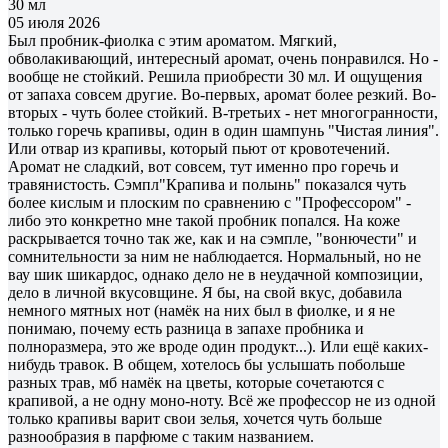
30 мл
05 июля 2026
Был пробник-фиолка с этим ароматом. Мягкий,
обволакивающий, интересный аромат, очень понравился. Но -
вообще не стойкий. Решила приобрести 30 мл. И ощущения
от запаха совсем другие. Во-первых, аромат более резкий. Во-
вторых - чуть более стойкий. В-третьих - нет многогранности,
только горечь крапивы, один в один шампунь "Чистая линия".
Или отвар из крапивы, который пьют от кровотечений.
Аромат не сладкий, вот совсем, тут именно про горечь и
травянистость. Сэмпл"Крапива и полынь" показался чуть
более кислым и плоским по сравнению с "Профессором" -
либо это конкретно мне такой пробник попался. На коже
раскрывается точно так же, как и на сэмпле, "вонючести" и
сомнительности за ним не наблюдается. Нормальный, но не
вау шик шикардос, однако дело не в неудачной композиции,
дело в личной вкусовщине. Я бы, на свой вкус, добавила
немного мятных нот (намёк на них был в фиолке, и я не
понимаю, почему есть разница в запахе пробника и
полноразмера, это же вроде один продукт...). Или ещё каких-
нибудь травок. В общем, хотелось бы услышать побольше
разных трав, мб намёк на цветы, которые сочетаются с
крапивой, а не одну моно-ноту. Всё же профессор не из одной
только крапивы варит свои зелья, хочется чуть больше
разнообразия в парфюме с таким названием.