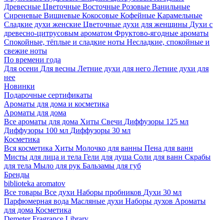
Древесные
Цветочные
Восточные
Розовые
Ванильные
Сиреневые
Вишневые
Кокосовые
Кофейные
Карамельные
Сладкие духи женские
Цветочные духи для женщины
Духи с
древесно-цитрусовым ароматом
Фруктово-ягодные ароматы
Спокойные, тёплые и сладкие ноты
Несладкие, спокойные и
свежие ноты
По времени года
Для осени
Для весны
Летние духи для него
Летние духи для
нее
Новинки
Подарочные сертификаты
Ароматы для дома и косметика
Ароматы для дома
Все ароматы для дома
Хиты
Свечи
Диффузоры 125 мл
Диффузоры 100 мл
Диффузоры 30 мл
Косметика
Вся косметика
Хиты
Молочко для ванны
Пена для ванн
Мисты для лица и тела
Гели для душа
Соли для ванн
Скрабы
для тела
Мыло для рук
Бальзамы для губ
Бренды
biblioteka aromatov
Все товары
Все духи
Наборы пробников
Духи 30 мл
Парфюмерная вода
Масляные духи
Наборы духов
Ароматы
для дома
Косметика
Demeter Fragrance Library