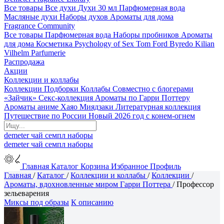
Все товары
Все духи
Духи 30 мл
Парфюмерная вода
Масляные духи
Наборы духов
Ароматы для дома
Fragrance Community
Все товары
Парфюмерная вода
Наборы пробников
Ароматы
для дома
Косметика
Psychology of Sex
Tom Ford
Byredo
Kilian
Vilhelm Parfumerie
Распродажа
Акции
Коллекции и коллабы
Коллекции
Подборки
Коллабы
Совместно с блогерами
«Зайчик»
Секс-коллекция
Ароматы по Гарри Поттеру
Ароматы аниме Хаяо Миядзаки
Литературная коллекция
Путешествие по России
Новый 2026 год с конем-огнем
demeter
чай
семпл
наборы
demeter
чай
семпл
наборы
Главная
Каталог
Корзина
Избранное
Профиль
Главная
/
Каталог
/
Коллекции и коллабы
/
Коллекции
/
Ароматы, вдохновленные миром Гарри Поттера
/
Профессор
зельеварения
Миксы под образы
К описанию