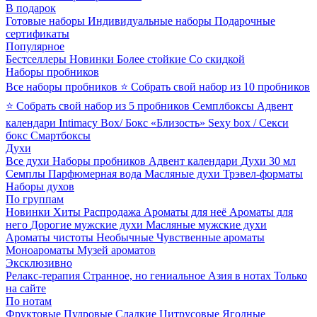
В подарок
Готовые наборы
Индивидуальные наборы
Подарочные
сертификаты
Популярное
Бестселлеры
Новинки
Более стойкие
Со скидкой
Наборы пробников
Все наборы пробников
⭐ Собрать свой набор из 10 пробников
⭐ Собрать свой набор из 5 пробников
Семплбоксы
Адвент
календари
Intimacy Box/ Бокс «Близость»
Sexy box / Секси
бокс
Смартбоксы
Духи
Все духи
Наборы пробников
Адвент календари
Духи 30 мл
Семплы
Парфюмерная вода
Масляные духи
Трэвел-форматы
Наборы духов
По группам
Новинки
Хиты
Распродажа
Ароматы для неё
Ароматы для
него
Дорогие мужские духи
Масляные мужские духи
Ароматы чистоты
Необычные
Чувственные ароматы
Моноароматы
Музей ароматов
Эксклюзивно
Релакс-терапия
Странное, но гениальное
Азия в нотах
Только
на сайте
По нотам
Фруктовые
Пудровые
Сладкие
Цитрусовые
Ягодные