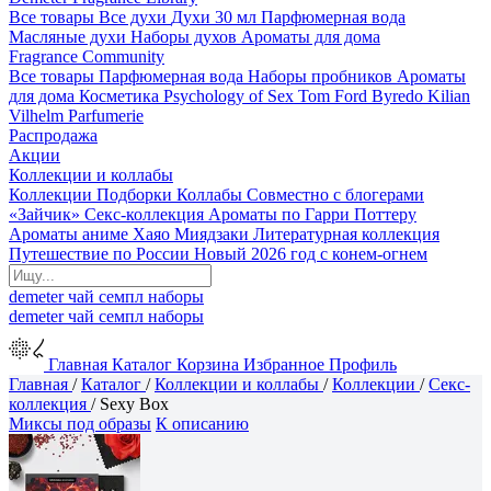
Все товары
Все духи
Духи 30 мл
Парфюмерная вода
Масляные духи
Наборы духов
Ароматы для дома
Fragrance Community
Все товары
Парфюмерная вода
Наборы пробников
Ароматы
для дома
Косметика
Psychology of Sex
Tom Ford
Byredo
Kilian
Vilhelm Parfumerie
Распродажа
Акции
Коллекции и коллабы
Коллекции
Подборки
Коллабы
Совместно с блогерами
«Зайчик»
Секс-коллекция
Ароматы по Гарри Поттеру
Ароматы аниме Хаяо Миядзаки
Литературная коллекция
Путешествие по России
Новый 2026 год с конем-огнем
demeter
чай
семпл
наборы
demeter
чай
семпл
наборы
Главная
Каталог
Корзина
Избранное
Профиль
Главная
/
Каталог
/
Коллекции и коллабы
/
Коллекции
/
Секс-
коллекция
/
Sexy Box
Миксы под образы
К описанию