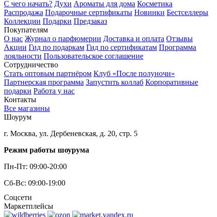
С чего начать?
Духи
Ароматы для дома
Косметика
Распродажа
Подарочные сертификаты
Новинки
Бестселлеры
Коллекции
Подарки
Предзаказ
Покупателям
О нас
Журнал о парфюмерии
Доставка и оплата
Отзывы
Акции
Гид по подаркам
Гид по сертификатам
Программа
лояльности
Пользовательское соглашение
Сотрудничество
Стать оптовым партнёром
Клуб «После полуночи»
Партнерская программа
Запустить коллаб
Корпоративные
подарки
Работа у нас
Контакты
Все магазины
Шоурум
г. Москва, ул. Дербеневская, д. 20, стр. 5
Режим работы шоурума
Пн-Пт: 09:00-20:00
Сб-Вс: 09:00-19:00
Соцсети
Маркетплейсы