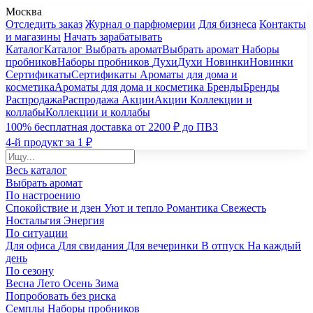
Москва
Отследить заказ
Журнал о парфюмерии
Для бизнеса
Контакты
и магазины
Начать зарабатывать
Каталог
Каталог
Выбрать аромат
Выбрать аромат
Наборы
пробников
Наборы пробников
Духи
Духи
Новинки
Новинки
Сертификаты
Сертификаты
Ароматы для дома и
косметика
Ароматы для дома и косметика
Бренды
Бренды
Распродажа
Распродажа
Акции
Акции
Коллекции и
коллабы
Коллекции и коллабы
100% бесплатная доставка от 2200 ₽ до ПВЗ
4-й продукт за 1 ₽
Весь каталог
Выбрать аромат
По настроению
Спокойствие и дзен
Уют и тепло
Романтика
Свежесть
Ностальгия
Энергия
По ситуации
Для офиса
Для свидания
Для вечеринки
В отпуск
На каждый
день
По сезону
Весна
Лето
Осень
Зима
Попробовать без риска
Семплы
Наборы пробников