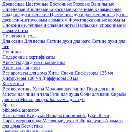
Древесные
Цветочные
Восточные
Розовые
Ванильные
Сиреневые
Вишневые
Кокосовые
Кофейные
Карамельные
Сладкие духи женские
Цветочные духи для женщины
Духи с
древесно-цитрусовым ароматом
Фруктово-ягодные ароматы
Спокойные, тёплые и сладкие ноты
Несладкие, спокойные и
свежие ноты
По времени года
Для осени
Для весны
Летние духи для него
Летние духи для
нее
Новинки
Подарочные сертификаты
Ароматы для дома и косметика
Ароматы для дома
Все ароматы для дома
Хиты
Свечи
Диффузоры 125 мл
Диффузоры 100 мл
Диффузоры 30 мл
Косметика
Вся косметика
Хиты
Молочко для ванны
Пена для ванн
Мисты для лица и тела
Гели для душа
Соли для ванн
Скрабы
для тела
Мыло для рук
Бальзамы для губ
Бренды
biblioteka aromatov
Все товары
Все духи
Наборы пробников
Духи 30 мл
Парфюмерная вода
Масляные духи
Наборы духов
Ароматы
для дома
Косметика
Demeter Fragrance Library