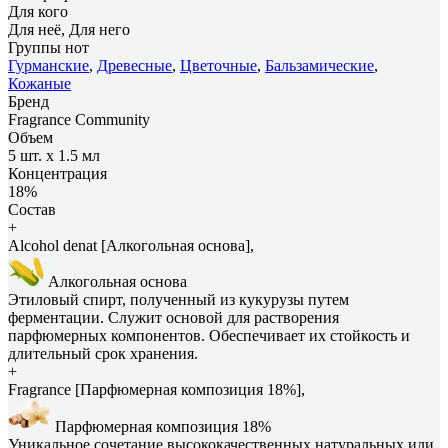
Для кого
Для неё, Для него
Группы нот
Гурманские
,
Древесные
,
Цветочные
,
Бальзамические
,
Кожаные
Бренд
Fragrance Community
Объем
5 шт. х 1.5 мл
Концентрация
18%
Состав
+
Alcohol denat [Алкогольная основа],
Алкогольная основа
Этиловый спирт, полученный из кукурузы путем
ферментации. Служит основой для растворения
парфюмерных компонентов. Обеспечивает их стойкость и
длительный срок хранения.
+
Fragrance [Парфюмерная композиция 18%],
Парфюмерная композиция 18%
Уникальное сочетание высококачественных натуральных или