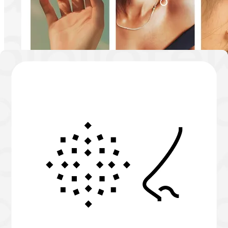
18%
Концентрация
4.5
8 оценок
Sexy Box /
Секси бокс
Ассоциации от эксперта
Томное предвкушение и трепет перед новыми
экспериментами, волна мурашек по телу, яркие и
раскрепощающие ароматы