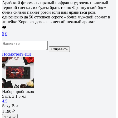
Арабский феромон - пряный шафран и уд очень приятный
терпкий слегка , их будем брать точно Французский бдсм
очень сильно пахнет розой если вам нравиться роза
однозначно да 50 оттенков серого - более мужской аромат в
линейке Хорошая девочка - легкий нежный аромат
❤️
5
0
Отправить
Посмотреть ещё
Набор пробников
5 шт. х 1.5 мл
4.5
Sexy Box
1 190 ₽
1 190 ₽