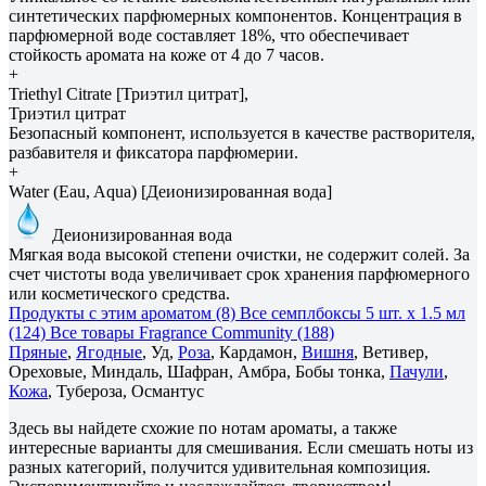
синтетических парфюмерных компонентов. Концентрация в
парфюмерной воде составляет 18%, что обеспечивает
стойкость аромата на коже от 4 до 7 часов.
+
Triethyl Citrate [Триэтил цитрат],
Триэтил цитрат
Безопасный компонент, используется в качестве растворителя,
разбавителя и фиксатора парфюмерии.
+
Water (Eau, Aqua) [Деионизированная вода]
Деионизированная вода
Мягкая вода высокой степени очистки, не содержит солей. За
счет чистоты вода увеличивает срок хранения парфюмерного
или косметического средства.
Продукты с этим ароматом (8)
Все семплбоксы 5 шт. х 1.5 мл
(124)
Все товары Fragrance Community (188)
Пряные
,
Ягодные
, Уд,
Роза
, Кардамон,
Вишня
, Ветивер,
Ореховые, Миндаль, Шафран, Амбра, Бобы тонка,
Пачули
,
Кожа
, Тубероза, Османтус
Здесь вы найдете схожие по нотам ароматы, а также
интересные варианты для смешивания. Если смешать ноты из
разных категорий, получится удивительная композиция.