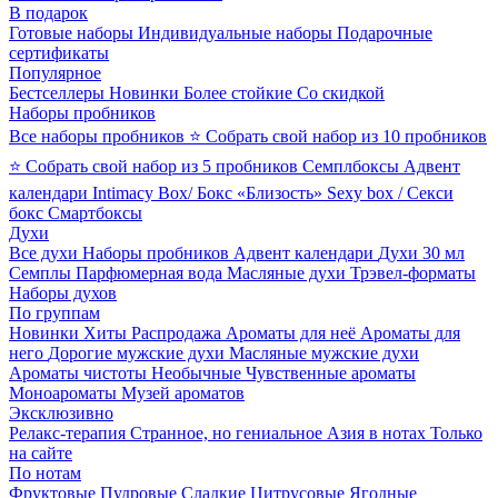
В подарок
Готовые наборы
Индивидуальные наборы
Подарочные
сертификаты
Популярное
Бестселлеры
Новинки
Более стойкие
Со скидкой
Наборы пробников
Все наборы пробников
⭐ Собрать свой набор из 10 пробников
⭐ Собрать свой набор из 5 пробников
Семплбоксы
Адвент
календари
Intimacy Box/ Бокс «Близость»
Sexy box / Секси
бокс
Смартбоксы
Духи
Все духи
Наборы пробников
Адвент календари
Духи 30 мл
Семплы
Парфюмерная вода
Масляные духи
Трэвел-форматы
Наборы духов
По группам
Новинки
Хиты
Распродажа
Ароматы для неё
Ароматы для
него
Дорогие мужские духи
Масляные мужские духи
Ароматы чистоты
Необычные
Чувственные ароматы
Моноароматы
Музей ароматов
Эксклюзивно
Релакс-терапия
Странное, но гениальное
Азия в нотах
Только
на сайте
По нотам
Фруктовые
Пудровые
Сладкие
Цитрусовые
Ягодные