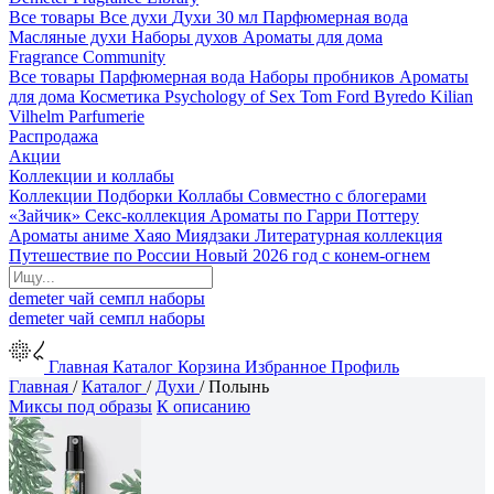
Все товары
Все духи
Духи 30 мл
Парфюмерная вода
Масляные духи
Наборы духов
Ароматы для дома
Fragrance Community
Все товары
Парфюмерная вода
Наборы пробников
Ароматы
для дома
Косметика
Psychology of Sex
Tom Ford
Byredo
Kilian
Vilhelm Parfumerie
Распродажа
Акции
Коллекции и коллабы
Коллекции
Подборки
Коллабы
Совместно с блогерами
«Зайчик»
Секс-коллекция
Ароматы по Гарри Поттеру
Ароматы аниме Хаяо Миядзаки
Литературная коллекция
Путешествие по России
Новый 2026 год с конем-огнем
demeter
чай
семпл
наборы
demeter
чай
семпл
наборы
Главная
Каталог
Корзина
Избранное
Профиль
Главная
/
Каталог
/
Духи
/
Полынь
Миксы под образы
К описанию