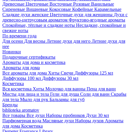
Древесные
Цветочные
Восточные
Розовые
Ванильные
Сиреневые
Вишневые
Кокосовые
Кофейные
Карамельные
Сладкие духи женские
Цветочные духи для женщины
Духи с
древесно-цитрусовым ароматом
Фруктово-ягодные ароматы
Спокойные, тёплые и сладкие ноты
Несладкие, спокойные и
свежие ноты
По времени года
Для осени
Для весны
Летние духи для него
Летние духи для
нее
Новинки
Подарочные сертификаты
Ароматы для дома и косметика
Ароматы для дома
Все ароматы для дома
Хиты
Свечи
Диффузоры 125 мл
Диффузоры 100 мл
Диффузоры 30 мл
Косметика
Вся косметика
Хиты
Молочко для ванны
Пена для ванн
Мисты для лица и тела
Гели для душа
Соли для ванн
Скрабы
для тела
Мыло для рук
Бальзамы для губ
Бренды
biblioteka aromatov
Все товары
Все духи
Наборы пробников
Духи 30 мл
Парфюмерная вода
Масляные духи
Наборы духов
Ароматы
для дома
Косметика
Demeter Fragrance Library