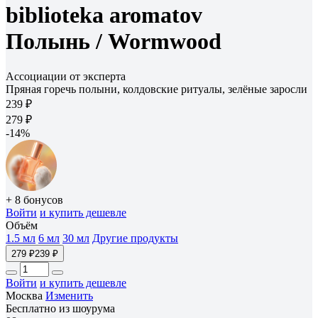
biblioteka aromatov
Полынь /
Wormwood
Ассоциации от эксперта
Пряная горечь полыни, колдовские ритуалы, зелёные заросли
239 ₽
279 ₽
-14%
+ 8 бонусов
Войти
и купить дешевле
Объём
1.5 мл
6 мл
30 мл
Другие продукты
279 ₽
239 ₽
Войти
и купить дешевле
Москва
Изменить
Бесплатно из шоурума