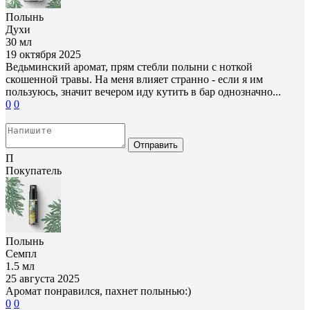
Полынь
Духи
30 мл
19 октября 2025
Ведьминский аромат, прям стебли полыни с ноткой
скошенной травы. На меня влияет странно - если я им
пользуюсь, значит вечером иду кутить в бар однозначно...
0
0
Отправить
П
Покупатель
Полынь
Семпл
1.5 мл
25 августа 2025
Аромат понравился, пахнет полынью:)
0
0