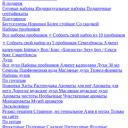
В подарок
Готовые наборы
Индивидуальные наборы
Подарочные
сертификаты
Популярное
Бестселлеры
Новинки
Более стойкие
Со скидкой
Наборы пробников
Все наборы пробников
⭐ Собрать свой набор из 10 пробников
⭐ Собрать свой набор из 5 пробников
Семплбоксы
Адвент
календари
Intimacy Box/ Бокс «Близость»
Sexy box / Секси
бокс
Смартбоксы
Духи
Все духи
Наборы пробников
Адвент календари
Духи 30 мл
Семплы
Парфюмерная вода
Масляные духи
Трэвел-форматы
Наборы духов
По группам
Новинки
Хиты
Распродажа
Ароматы для неё
Ароматы для
него
Дорогие мужские духи
Масляные мужские духи
Ароматы чистоты
Необычные
Чувственные ароматы
Моноароматы
Музей ароматов
Эксклюзивно
Релакс-терапия
Странное, но гениальное
Азия в нотах
Только
на сайте
По нотам
Фруктовые
Пудровые
Сладкие
Цитрусовые
Ягодные