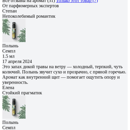
Все отзывы на аромат (31)
Только этот товар (7)
От парфюмерных экспертов
Степан
Непоколебимый романтик
Полынь
Семпл
1.5 мл
17 апреля 2024
Это запах дикой травы на ветру — холодный, терпкий, чуть
колючий. Полынь звучит сухо и прозрачно, с пряной горечью.
Аромат как внутренний щит — помогает ощутить опору и
уверенность.
Елена
Cтойкий прагматик
Полынь
Семпл