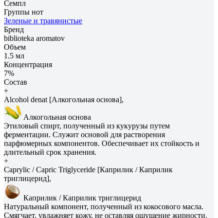
Семпл
Группы нот
Зеленые и травянистые
Бренд
biblioteka aromatov
Объем
1.5 мл
Концентрация
7%
Состав
+
Alcohol denat [Алкогольная основа],
Алкогольная основа
Этиловый спирт, полученный из кукурузы путем
ферментации. Служит основой для растворения
парфюмерных компонентов. Обеспечивает их стойкость и
длительный срок хранения.
+
Caprylic / Capric Triglyceride [Каприлик / Каприлик
триглицерид],
Каприлик / Каприлик триглицерид
Натуральный компонент, полученный из кокосового масла.
Смягчает, увлажняет кожу, не оставляя ощущение жирности.