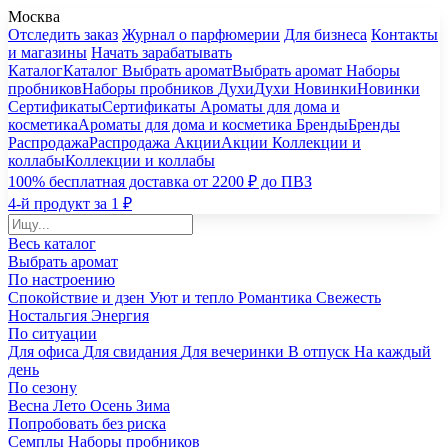
Москва
Отследить заказ
Журнал о парфюмерии
Для бизнеса
Контакты
и магазины
Начать зарабатывать
Каталог
Каталог
Выбрать аромат
Выбрать аромат
Наборы
пробников
Наборы пробников
Духи
Духи
Новинки
Новинки
Сертификаты
Сертификаты
Ароматы для дома и
косметика
Ароматы для дома и косметика
Бренды
Бренды
Распродажа
Распродажа
Акции
Акции
Коллекции и
коллабы
Коллекции и коллабы
100% бесплатная доставка от 2200 ₽ до ПВЗ
4-й продукт за 1 ₽
Весь каталог
Выбрать аромат
По настроению
Спокойствие и дзен
Уют и тепло
Романтика
Свежесть
Ностальгия
Энергия
По ситуации
Для офиса
Для свидания
Для вечеринки
В отпуск
На каждый
день
По сезону
Весна
Лето
Осень
Зима
Попробовать без риска
Семплы
Наборы пробников