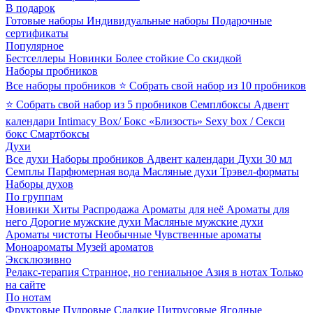
В подарок
Готовые наборы
Индивидуальные наборы
Подарочные
сертификаты
Популярное
Бестселлеры
Новинки
Более стойкие
Со скидкой
Наборы пробников
Все наборы пробников
⭐ Собрать свой набор из 10 пробников
⭐ Собрать свой набор из 5 пробников
Семплбоксы
Адвент
календари
Intimacy Box/ Бокс «Близость»
Sexy box / Секси
бокс
Смартбоксы
Духи
Все духи
Наборы пробников
Адвент календари
Духи 30 мл
Семплы
Парфюмерная вода
Масляные духи
Трэвел-форматы
Наборы духов
По группам
Новинки
Хиты
Распродажа
Ароматы для неё
Ароматы для
него
Дорогие мужские духи
Масляные мужские духи
Ароматы чистоты
Необычные
Чувственные ароматы
Моноароматы
Музей ароматов
Эксклюзивно
Релакс-терапия
Странное, но гениальное
Азия в нотах
Только
на сайте
По нотам
Фруктовые
Пудровые
Сладкие
Цитрусовые
Ягодные