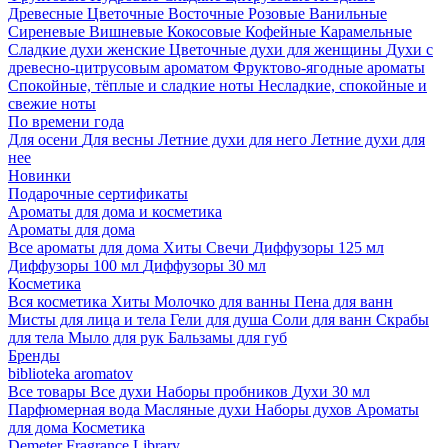
Древесные
Цветочные
Восточные
Розовые
Ванильные
Сиреневые
Вишневые
Кокосовые
Кофейные
Карамельные
Сладкие духи женские
Цветочные духи для женщины
Духи с
древесно-цитрусовым ароматом
Фруктово-ягодные ароматы
Спокойные, тёплые и сладкие ноты
Несладкие, спокойные и
свежие ноты
По времени года
Для осени
Для весны
Летние духи для него
Летние духи для
нее
Новинки
Подарочные сертификаты
Ароматы для дома и косметика
Ароматы для дома
Все ароматы для дома
Хиты
Свечи
Диффузоры 125 мл
Диффузоры 100 мл
Диффузоры 30 мл
Косметика
Вся косметика
Хиты
Молочко для ванны
Пена для ванн
Мисты для лица и тела
Гели для душа
Соли для ванн
Скрабы
для тела
Мыло для рук
Бальзамы для губ
Бренды
biblioteka aromatov
Все товары
Все духи
Наборы пробников
Духи 30 мл
Парфюмерная вода
Масляные духи
Наборы духов
Ароматы
для дома
Косметика
Demeter Fragrance Library