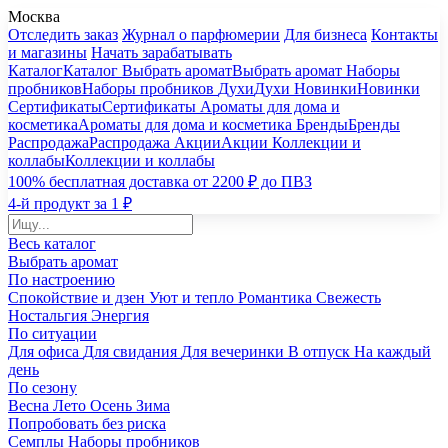
Москва
Отследить заказ
Журнал о парфюмерии
Для бизнеса
Контакты
и магазины
Начать зарабатывать
Каталог
Каталог
Выбрать аромат
Выбрать аромат
Наборы
пробников
Наборы пробников
Духи
Духи
Новинки
Новинки
Сертификаты
Сертификаты
Ароматы для дома и
косметика
Ароматы для дома и косметика
Бренды
Бренды
Распродажа
Распродажа
Акции
Акции
Коллекции и
коллабы
Коллекции и коллабы
100% бесплатная доставка от 2200 ₽ до ПВЗ
4-й продукт за 1 ₽
Весь каталог
Выбрать аромат
По настроению
Спокойствие и дзен
Уют и тепло
Романтика
Свежесть
Ностальгия
Энергия
По ситуации
Для офиса
Для свидания
Для вечеринки
В отпуск
На каждый
день
По сезону
Весна
Лето
Осень
Зима
Попробовать без риска
Семплы
Наборы пробников