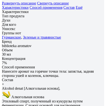
Развернуть описание
Свернуть описание
Характеристики
Способ применения
Состав
Ещё
Характеристики
Тип продукта
Духи
Для кого
Унисекс
Группы нот
Гурманские
,
Зеленые и травянистые
Бренд
biblioteka aromatov
Объем
30 мл
Концентрация
7%
Способ применения
Нанесите аромат на горячие точки тела: запястья, задняя
сторона ушей и коленок, ключицы.
Состав
+
Alcohol denat [Алкогольная основа],
Алкогольная основа
Этиловый спирт, полученный из кукурузы путем
ферментации. Служит основой для растворения