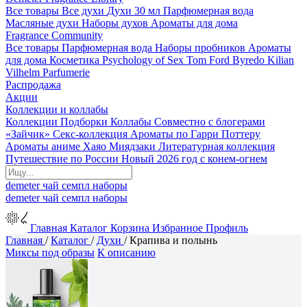
Все товары
Все духи
Духи 30 мл
Парфюмерная вода
Масляные духи
Наборы духов
Ароматы для дома
Fragrance Community
Все товары
Парфюмерная вода
Наборы пробников
Ароматы
для дома
Косметика
Psychology of Sex
Tom Ford
Byredo
Kilian
Vilhelm Parfumerie
Распродажа
Акции
Коллекции и коллабы
Коллекции
Подборки
Коллабы
Совместно с блогерами
«Зайчик»
Секс-коллекция
Ароматы по Гарри Поттеру
Ароматы аниме Хаяо Миядзаки
Литературная коллекция
Путешествие по России
Новый 2026 год с конем-огнем
demeter
чай
семпл
наборы
demeter
чай
семпл
наборы
Главная
Каталог
Корзина
Избранное
Профиль
Главная
/
Каталог
/
Духи
/
Крапива и полынь
Миксы под образы
К описанию