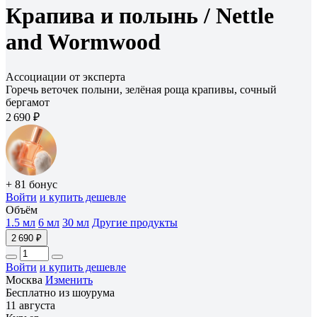
Крапива и полынь /
Nettle
and Wormwood
Ассоциации от эксперта
Горечь веточек полыни, зелёная роща крапивы, сочный
бергамот
2 690 ₽
+ 81 бонус
Войти
и купить дешевле
Объём
1.5 мл
6 мл
30 мл
Другие продукты
2 690 ₽
Войти
и купить дешевле
Москва
Изменить
Бесплатно из шоурума
11 августа