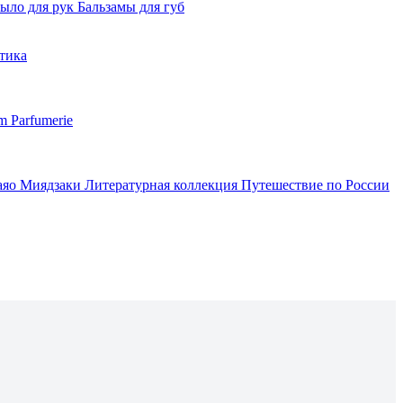
ыло для рук
Бальзамы для губ
тика
m Parfumerie
аяо Миядзаки
Литературная коллекция
Путешествие по России