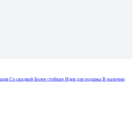
ация
Со скидкой
Более стойкие
Идея для подарка
В наличии