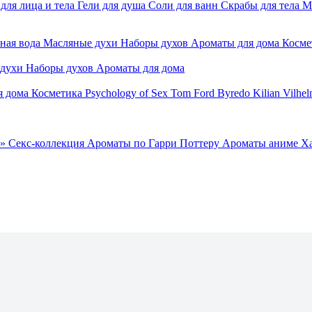
для лица и тела
Гели для душа
Соли для ванн
Скрабы для тела
М
ная вода
Масляные духи
Наборы духов
Ароматы для дома
Косме
 духи
Наборы духов
Ароматы для дома
я дома
Косметика
Psychology of Sex
Tom Ford
Byredo
Kilian
Vilhel
»
Секс-коллекция
Ароматы по Гарри Поттеру
Ароматы аниме Х