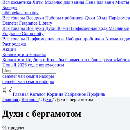
Вся косметика
Хиты
Молочко для ванны
Пена для ванн
Мисты 
Бренды
biblioteka aromatov
Все товары
Все духи
Наборы пробников
Духи 30 мл
Парфюмер
Demeter Fragrance Library
Все товары
Все духи
Духи 30 мл
Парфюмерная вода
Масляные
Fragrance Community
Все товары
Парфюмерная вода
Наборы пробников
Ароматы дл
Распродажа
Акции
Коллекции и коллабы
Коллекции
Подборки
Коллабы
Совместно с блогерами
«Зайчик
Новый 2026 год с конем-огнем
demeter
чай
семпл
наборы
demeter
чай
семпл
наборы
Главная
Каталог
Корзина
Избранное
Профиль
Главная
/
Каталог
/
Духи
/
Духи с бергамотом
Духи с бергамотом
91 продукт