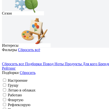
Сезон
Интересы
Фильтры
Сбросить всё
Сбросить все
Подборки
Повод
Ноты
Продукты
Для кого
Брен
Рейтинг
На каждый день
Домосед
Подборки
Сбросить
Грущу
Романтичный
Весна
Настроение
Грущу
Летаю в облаках
Вечеринка
Работаю
Путешествую
Флиртую
Рефлексирую