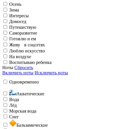
Люблю искусство
Осень
Зима
Интересы
Элегантный
Излучаю счастье
Домосед
Путешествую
Саморазвитие
На воздухе
Готовлю и ем
Живу в соцсетях
Люблю искусство
Бунтарский
Заряжен на успех
На воздухе
Воспитываю ребенка
Ноты
Сбросить
Включить ноты
Воспитываю ребенка
Исключить ноты
Одновременно
Загадочный
Любить и быть любимой
Акватические
Вода
Лёд
Морская вода
Снег
Бальзамические
Необычный