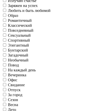
Летаю в облаках
Классический
Лето
Излучаю счастье
Заряжен на успех
Любить и быть любимой
Образ
Офис
Романтичный
Саморазвитие
Классический
Повседневный
Работаю
Повседневный
Осень
Сексуальный
Спортивный
Элегантный
Свидание
Готовлю и ем
Бунтарский
Загадочный
Необычный
Флиртую
Повод
Сексуальный
Зима
На каждый день
Отпуск
Вечеринка
Живу в соцсетях
Офис
Свидание
Отпуск
Спортивный
Рефлексирую
За город
Сезон
За город
Весна
Лето