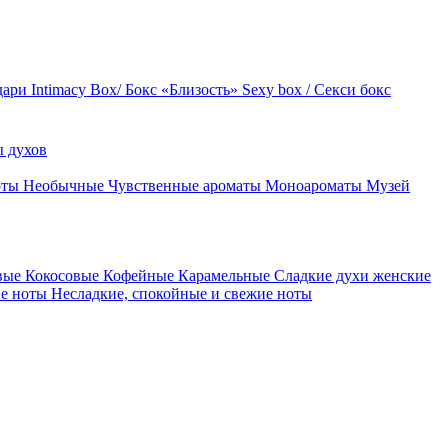
дари
Intimacy Box/ Бокс «Близость»
Sexy box / Секси бокс
 духов
оты
Необычные
Чувственные ароматы
Моноароматы
Музей
вые
Кокосовые
Кофейные
Карамельные
Сладкие духи женские
ие ноты
Несладкие, спокойные и свежие ноты