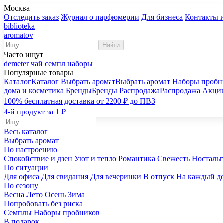
Москва
Отследить заказ
Журнал о парфюмерии
Для бизнеса
Контакты 
biblioteka
aromatov
Найти
Часто ищут
demeter
чай
семпл
наборы
Популярные товары
Каталог
Каталог
Выбрать аромат
Выбрать аромат
Наборы пробн
дома и косметика
Бренды
Бренды
Распродажа
Распродажа
Акци
100% бесплатная доставка от 2200 ₽ до ПВЗ
4-й продукт за 1 ₽
Весь каталог
Выбрать аромат
По настроению
Спокойствие и дзен
Уют и тепло
Романтика
Свежесть
Носталь
По ситуации
Для офиса
Для свидания
Для вечеринки
В отпуск
На каждый д
По сезону
Весна
Лето
Осень
Зима
Попробовать без риска
Семплы
Наборы пробников
В подарок