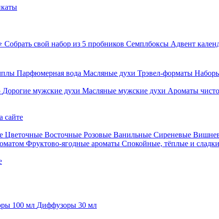
икаты
⭐ Собрать свой набор из 5 пробников
Семплбоксы
Адвент кален
мплы
Парфюмерная вода
Масляные духи
Трэвел-форматы
Наборы
о
Дорогие мужские духи
Масляные мужские духи
Ароматы чист
а сайте
е
Цветочные
Восточные
Розовые
Ванильные
Сиреневые
Вишне
роматом
Фруктово-ягодные ароматы
Спокойные, тёплые и сладк
е
ры 100 мл
Диффузоры 30 мл