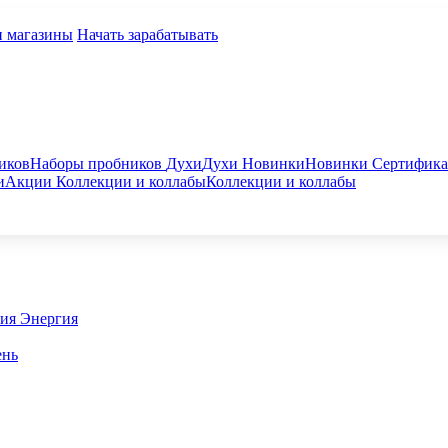
и магазины
Начать зарабатывать
иков
Наборы пробников
Духи
Духи
Новинки
Новинки
Сертифик
и
Акции
Коллекции и коллабы
Коллекции и коллабы
гия
Энергия
ень