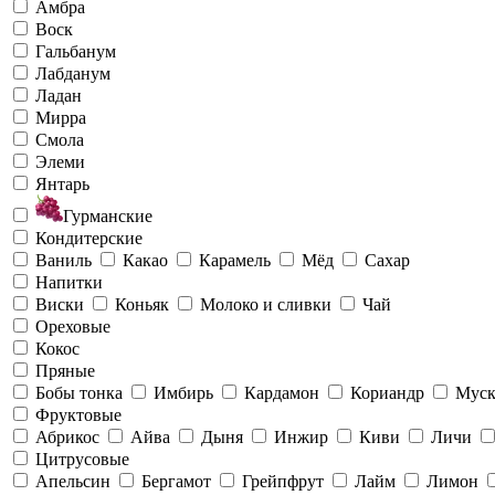
Амбра
Воск
Гальбанум
Лабданум
Ладан
Мирра
Смола
Элеми
Янтарь
Гурманские
Кондитерские
Ваниль
Какао
Карамель
Мёд
Сахар
Напитки
Виски
Коньяк
Молоко и сливки
Чай
Ореховые
Кокос
Пряные
Бобы тонка
Имбирь
Кардамон
Кориандр
Муск
Фруктовые
Абрикос
Айва
Дыня
Инжир
Киви
Личи
Цитрусовые
Апельсин
Бергамот
Грейпфрут
Лайм
Лимон