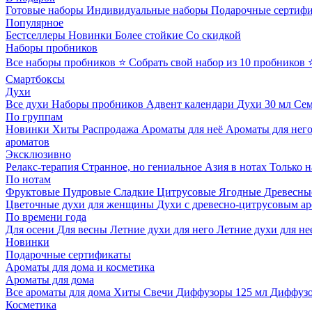
Готовые наборы
Индивидуальные наборы
Подарочные сертиф
Популярное
Бестселлеры
Новинки
Более стойкие
Со скидкой
Наборы пробников
Все наборы пробников
⭐ Собрать свой набор из 10 пробников
Смартбоксы
Духи
Все духи
Наборы пробников
Адвент календари
Духи 30 мл
Се
По группам
Новинки
Хиты
Распродажа
Ароматы для неё
Ароматы для нег
ароматов
Эксклюзивно
Релакс-терапия
Странное, но гениальное
Азия в нотах
Только н
По нотам
Фруктовые
Пудровые
Сладкие
Цитрусовые
Ягодные
Древесны
Цветочные духи для женщины
Духи с древесно-цитрусовым а
По времени года
Для осени
Для весны
Летние духи для него
Летние духи для не
Новинки
Подарочные сертификаты
Ароматы для дома и косметика
Ароматы для дома
Все ароматы для дома
Хиты
Свечи
Диффузоры 125 мл
Диффузо
Косметика