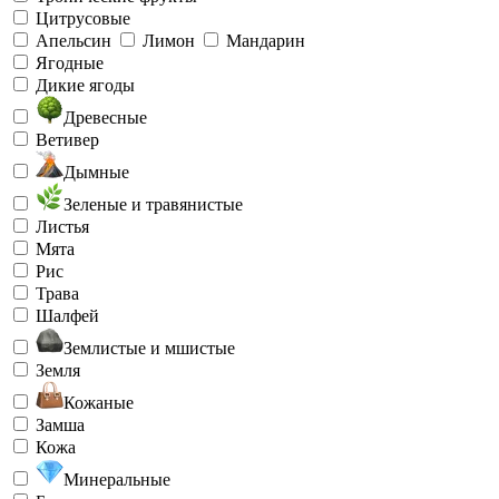
Цитрусовые
Апельсин
Лимон
Мандарин
Ягодные
Дикие ягоды
Древесные
Ветивер
Дымные
Зеленые и травянистые
Листья
Мята
Рис
Трава
Шалфей
Землистые и мшистые
Земля
Кожаные
Замша
Кожа
Минеральные