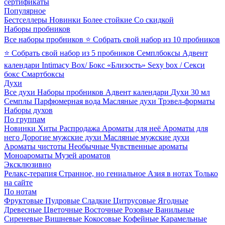
сертификаты
Популярное
Бестселлеры
Новинки
Более стойкие
Со скидкой
Наборы пробников
Все наборы пробников
⭐ Собрать свой набор из 10 пробников
⭐ Собрать свой набор из 5 пробников
Семплбоксы
Адвент
календари
Intimacy Box/ Бокс «Близость»
Sexy box / Секси
бокс
Смартбоксы
Духи
Все духи
Наборы пробников
Адвент календари
Духи 30 мл
Семплы
Парфюмерная вода
Масляные духи
Трэвел-форматы
Наборы духов
По группам
Новинки
Хиты
Распродажа
Ароматы для неё
Ароматы для
него
Дорогие мужские духи
Масляные мужские духи
Ароматы чистоты
Необычные
Чувственные ароматы
Моноароматы
Музей ароматов
Эксклюзивно
Релакс-терапия
Странное, но гениальное
Азия в нотах
Только
на сайте
По нотам
Фруктовые
Пудровые
Сладкие
Цитрусовые
Ягодные
Древесные
Цветочные
Восточные
Розовые
Ванильные
Сиреневые
Вишневые
Кокосовые
Кофейные
Карамельные