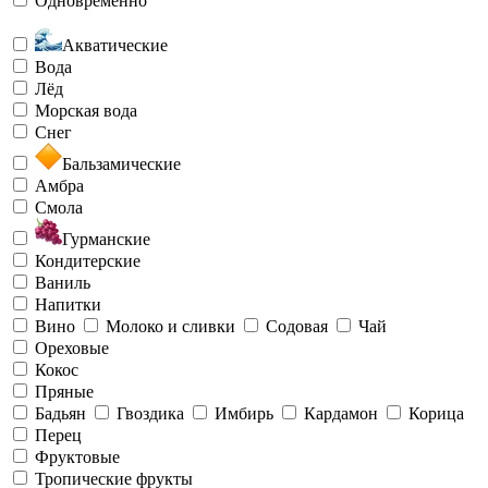
Одновременно
Акватические
Вода
Лёд
Морская вода
Снег
Бальзамические
Амбра
Смола
Гурманские
Кондитерские
Ваниль
Напитки
Вино
Молоко и сливки
Содовая
Чай
Ореховые
Кокос
Пряные
Бадьян
Гвоздика
Имбирь
Кардамон
Корица
Перец
Фруктовые
Тропические фрукты