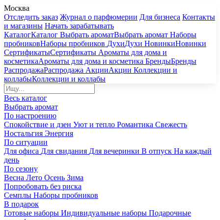
Москва
Отследить заказ
Журнал о парфюмерии
Для бизнеса
Контакты
и магазины
Начать зарабатывать
Каталог
Каталог
Выбрать аромат
Выбрать аромат
Наборы
пробников
Наборы пробников
Духи
Духи
Новинки
Новинки
Сертификаты
Сертификаты
Ароматы для дома и
косметика
Ароматы для дома и косметика
Бренды
Бренды
Распродажа
Распродажа
Акции
Акции
Коллекции и
коллабы
Коллекции и коллабы
Весь каталог
Выбрать аромат
По настроению
Спокойствие и дзен
Уют и тепло
Романтика
Свежесть
Ностальгия
Энергия
По ситуации
Для офиса
Для свидания
Для вечеринки
В отпуск
На каждый
день
По сезону
Весна
Лето
Осень
Зима
Попробовать без риска
Семплы
Наборы пробников
В подарок
Готовые наборы
Индивидуальные наборы
Подарочные