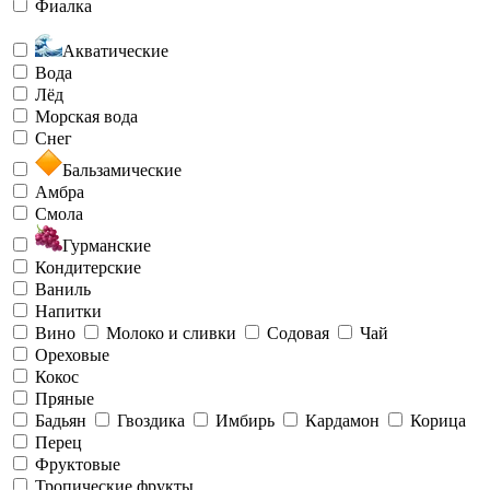
Фиалка
Акватические
Вода
Лёд
Морская вода
Снег
Бальзамические
Амбра
Смола
Гурманские
Кондитерские
Ваниль
Напитки
Вино
Молоко и сливки
Содовая
Чай
Ореховые
Кокос
Пряные
Бадьян
Гвоздика
Имбирь
Кардамон
Корица
Перец
Фруктовые
Тропические фрукты