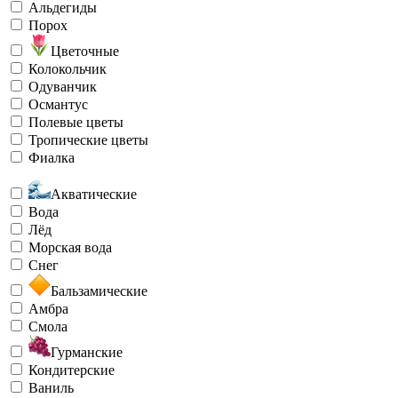
Альдегиды
Порох
Цветочные
Колокольчик
Одуванчик
Османтус
Полевые цветы
Тропические цветы
Фиалка
Акватические
Вода
Лёд
Морская вода
Снег
Бальзамические
Амбра
Смола
Гурманские
Кондитерские
Ваниль