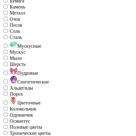
Бумага
Камень
Металл
Озон
Песок
Соль
Сталь
Мускусные
Мускус
Мыло
Шерсть
Пудровые
Синтетические
Альдегиды
Порох
Цветочные
Колокольчик
Одуванчик
Османтус
Полевые цветы
Тропические цветы