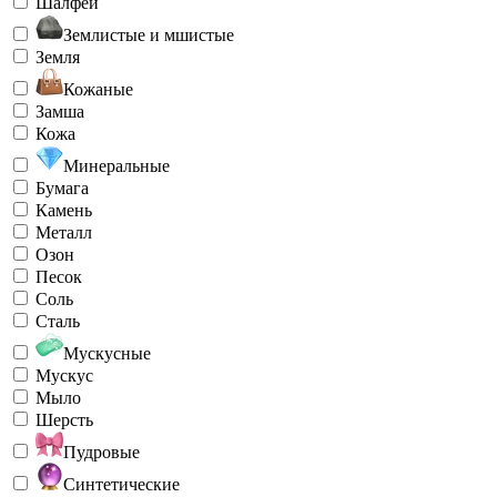
Шалфей
Землистые и мшистые
Земля
Кожаные
Замша
Кожа
Минеральные
Бумага
Камень
Металл
Озон
Песок
Соль
Сталь
Мускусные
Мускус
Мыло
Шерсть
Пудровые
Синтетические