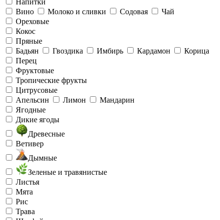
Напитки
Вино
Молоко и сливки
Содовая
Чай
Ореховые
Кокос
Пряные
Бадьян
Гвоздика
Имбирь
Кардамон
Корица
Перец
Фруктовые
Тропические фрукты
Цитрусовые
Апельсин
Лимон
Мандарин
Ягодные
Дикие ягоды
Древесные
Ветивер
Дымные
Зеленые и травянистые
Листья
Мята
Рис
Трава