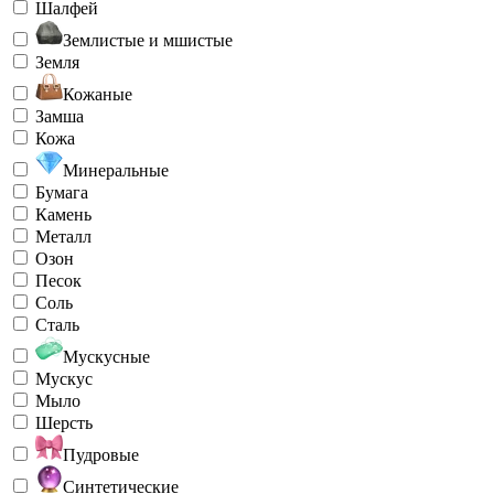
Шалфей
Землистые и мшистые
Земля
Кожаные
Замша
Кожа
Минеральные
Бумага
Камень
Металл
Озон
Песок
Соль
Сталь
Мускусные
Мускус
Мыло
Шерсть
Пудровые
Синтетические