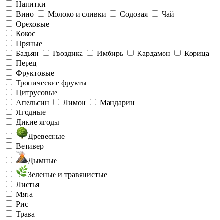
Напитки
Вино
Молоко и сливки
Содовая
Чай
Ореховые
Кокос
Пряные
Бадьян
Гвоздика
Имбирь
Кардамон
Корица
Перец
Фруктовые
Тропические фрукты
Цитрусовые
Апельсин
Лимон
Мандарин
Ягодные
Дикие ягоды
Древесные
Ветивер
Дымные
Зеленые и травянистые
Листья
Мята
Рис
Трава