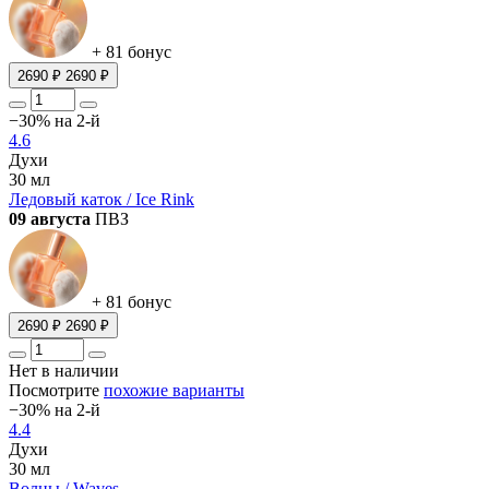
+ 81 бонус
2690 ₽
2690 ₽
−30% на 2-й
4.6
Духи
30 мл
Ледовый каток / Ice Rink
09 августа
ПВЗ
+ 81 бонус
2690 ₽
2690 ₽
Нет в наличии
Посмотрите
похожие варианты
−30% на 2-й
4.4
Духи
30 мл
Волны / Waves