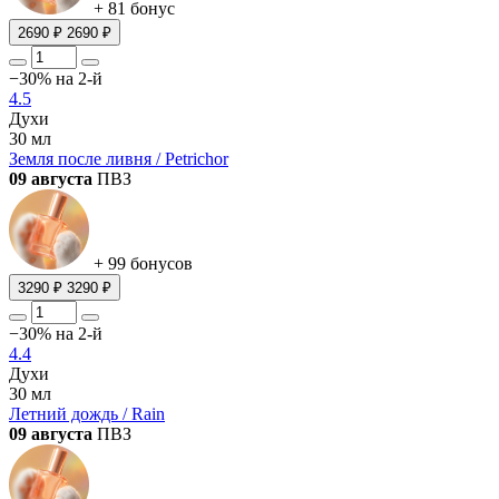
+ 81 бонус
2690 ₽
2690 ₽
−30% на 2-й
4.5
Духи
30 мл
Земля после ливня / Petrichor
09 августа
ПВЗ
+ 99 бонусов
3290 ₽
3290 ₽
−30% на 2-й
4.4
Духи
30 мл
Летний дождь / Rain
09 августа
ПВЗ