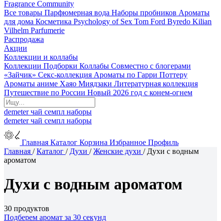
Fragrance Community
Все товары
Парфюмерная вода
Наборы пробников
Ароматы
для дома
Косметика
Psychology of Sex
Tom Ford
Byredo
Kilian
Vilhelm Parfumerie
Распродажа
Акции
Коллекции и коллабы
Коллекции
Подборки
Коллабы
Совместно с блогерами
«Зайчик»
Секс-коллекция
Ароматы по Гарри Поттеру
Ароматы аниме Хаяо Миядзаки
Литературная коллекция
Путешествие по России
Новый 2026 год с конем-огнем
demeter
чай
семпл
наборы
demeter
чай
семпл
наборы
Главная
Каталог
Корзина
Избранное
Профиль
Главная
/
Каталог
/
Духи
/
Женские духи
/
Духи с водным
ароматом
Духи с водным ароматом
30 продуктов
Подберем аромат за 30 секунд