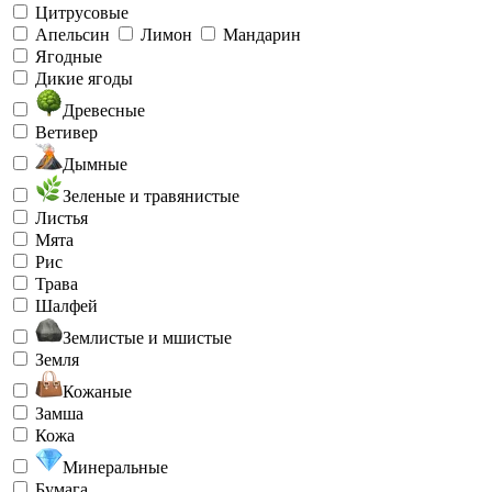
Цитрусовые
Апельсин
Лимон
Мандарин
Ягодные
Дикие ягоды
Древесные
Ветивер
Дымные
Зеленые и травянистые
Листья
Мята
Рис
Трава
Шалфей
Землистые и мшистые
Земля
Кожаные
Замша
Кожа
Минеральные
Бумага