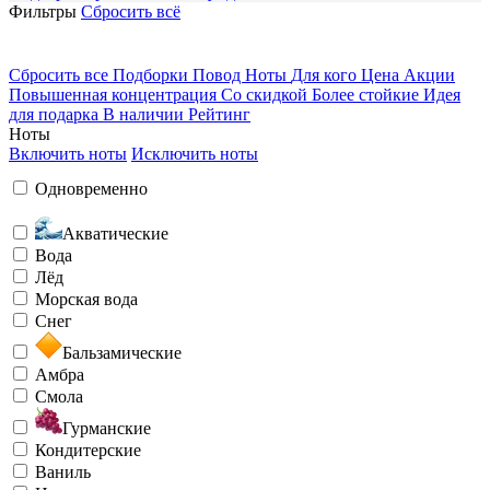
Фильтры
Сбросить всё
Сбросить все
Подборки
Повод
Ноты
Для кого
Цена
Акции
Повышенная концентрация
Со скидкой
Более стойкие
Идея
для подарка
В наличии
Рейтинг
Ноты
Включить ноты
Исключить ноты
Одновременно
Акватические
Вода
Лёд
Морская вода
Снег
Бальзамические
Амбра
Смола
Гурманские
Кондитерские
Ваниль