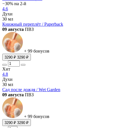
−30% на 2-й
4.6
Духи
30 мл
Книжный переплёт / Paperback
09 августа
ПВЗ
+ 99 бонусов
3290 ₽
3290 ₽
Хит
4.8
Духи
30 мл
Сад после дождя / Wet Garden
09 августа
ПВЗ
+ 99 бонусов
3290 ₽
3290 ₽