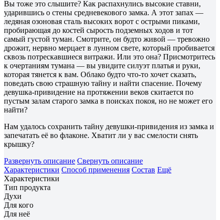
Вы тоже это слышите? Как распахнулись высокие ставни,
ударившись о стены средневекового замка. А этот запах —
ледяная озоновая сталь высоких ворот с острыми пиками,
пробирающая до костей сырость подземных ходов и тот
самый густой туман. Смотрите, он будто живой — тревожно
дрожит, нервно мерцает в лунном свете, который пробивается
сквозь потрескавшиеся витражи. Или это она? Присмотритесь
к очертаниям тумана — вы увидите силуэт платья и руки,
которая тянется к вам. Облако будто что-то хочет сказать,
поведать свою страшную тайну и найти спасение. Почему
девушка-привидение на протяжении веков скитается по
пустым залам старого замка в поисках покоя, но не может его
найти?
Нам удалось сохранить тайну девушки-привидения из замка и
запечатать её во флаконе. Хватит ли у вас смелости снять
крышку?
Развернуть описание
Свернуть описание
Характеристики
Способ применения
Состав
Ещё
Характеристики
Тип продукта
Духи
Для кого
Для неё