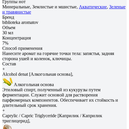
Группы нот
Минеральные, Землистые и мшистые,
Акватические
,
Зеленые
и травянистые
Бренд
biblioteka aromatov
Объем
30 мл
Концентрация
7%
Способ применения
Нанесите аромат на горячие точки тела: запястья, задняя
сторона ушей и коленок, ключицы.
Состав
+
Alcohol denat [Алкогольная основа],
Алкогольная основа
Этиловый спирт, полученный из кукурузы путем
ферментации. Служит основой для растворения
парфюмерных компонентов. Обеспечивает их стойкость и
длительный срок хранения.
+
Caprylic / Capric Triglyceride [Каприлик / Каприлик
триглицерид],