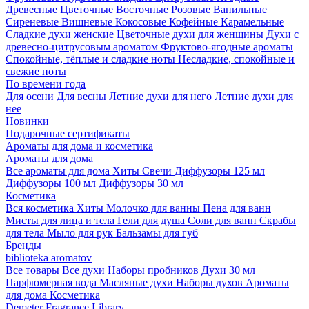
Древесные
Цветочные
Восточные
Розовые
Ванильные
Сиреневые
Вишневые
Кокосовые
Кофейные
Карамельные
Сладкие духи женские
Цветочные духи для женщины
Духи с
древесно-цитрусовым ароматом
Фруктово-ягодные ароматы
Спокойные, тёплые и сладкие ноты
Несладкие, спокойные и
свежие ноты
По времени года
Для осени
Для весны
Летние духи для него
Летние духи для
нее
Новинки
Подарочные сертификаты
Ароматы для дома и косметика
Ароматы для дома
Все ароматы для дома
Хиты
Свечи
Диффузоры 125 мл
Диффузоры 100 мл
Диффузоры 30 мл
Косметика
Вся косметика
Хиты
Молочко для ванны
Пена для ванн
Мисты для лица и тела
Гели для душа
Соли для ванн
Скрабы
для тела
Мыло для рук
Бальзамы для губ
Бренды
biblioteka aromatov
Все товары
Все духи
Наборы пробников
Духи 30 мл
Парфюмерная вода
Масляные духи
Наборы духов
Ароматы
для дома
Косметика
Demeter Fragrance Library