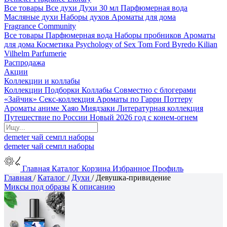
Все товары
Все духи
Духи 30 мл
Парфюмерная вода
Масляные духи
Наборы духов
Ароматы для дома
Fragrance Community
Все товары
Парфюмерная вода
Наборы пробников
Ароматы
для дома
Косметика
Psychology of Sex
Tom Ford
Byredo
Kilian
Vilhelm Parfumerie
Распродажа
Акции
Коллекции и коллабы
Коллекции
Подборки
Коллабы
Совместно с блогерами
«Зайчик»
Секс-коллекция
Ароматы по Гарри Поттеру
Ароматы аниме Хаяо Миядзаки
Литературная коллекция
Путешествие по России
Новый 2026 год с конем-огнем
demeter
чай
семпл
наборы
demeter
чай
семпл
наборы
Главная
Каталог
Корзина
Избранное
Профиль
Главная
/
Каталог
/
Духи
/
Девушка-привидение
Миксы под образы
К описанию