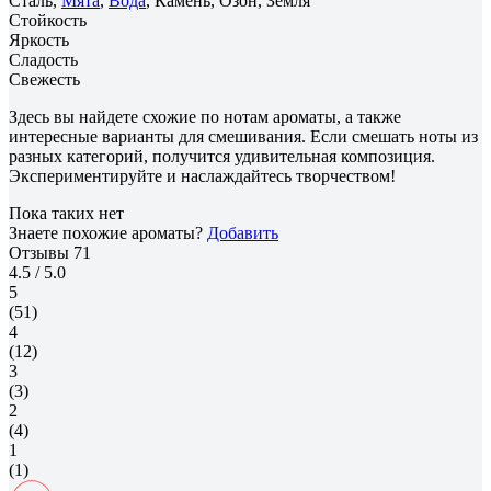
Сталь,
Мята
,
Вода
, Камень, Озон, Земля
Стойкость
Яркость
Сладость
Свежесть
Здесь вы найдете схожие по нотам ароматы, а также
интересные варианты для смешивания. Если смешать ноты из
разных категорий, получится удивительная композиция.
Экспериментируйте и наслаждайтесь творчеством!
Пока таких нет
Знаете похожие ароматы?
Добавить
Отзывы
71
4.5
/ 5.0
5
(51)
4
(12)
3
(3)
2
(4)
1
(1)