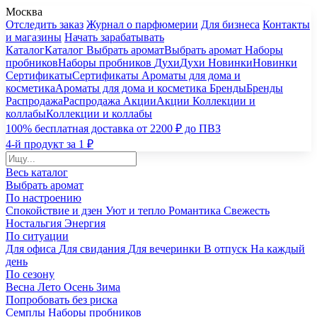
Москва
Отследить заказ
Журнал о парфюмерии
Для бизнеса
Контакты
и магазины
Начать зарабатывать
Каталог
Каталог
Выбрать аромат
Выбрать аромат
Наборы
пробников
Наборы пробников
Духи
Духи
Новинки
Новинки
Сертификаты
Сертификаты
Ароматы для дома и
косметика
Ароматы для дома и косметика
Бренды
Бренды
Распродажа
Распродажа
Акции
Акции
Коллекции и
коллабы
Коллекции и коллабы
100% бесплатная доставка от 2200 ₽ до ПВЗ
4-й продукт за 1 ₽
Весь каталог
Выбрать аромат
По настроению
Спокойствие и дзен
Уют и тепло
Романтика
Свежесть
Ностальгия
Энергия
По ситуации
Для офиса
Для свидания
Для вечеринки
В отпуск
На каждый
день
По сезону
Весна
Лето
Осень
Зима
Попробовать без риска
Семплы
Наборы пробников