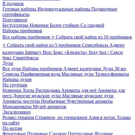
В подарок
Готовые наборы
Индивидуальные наборы
Подарочные
сертификаты
Популярное
Бестселлеры
Новинки
Более стойкие
Со скидкой
Наборы пробников
Все наборы пробников
⭐ Собрать свой набор из 10 пробников
⭐ Собрать свой набор из 5 пробников
Семплбоксы
Адвент
календари
Intimacy Box/ Бокс «Близость»
Sexy box / Секси
бокс
Смартбоксы
Духи
Все духи
Наборы пробников
Адвент календари
Духи 30 мл
Семплы
Парфюмерная вода
Масляные духи
Трэвел-форматы
Наборы духов
По группам
Новинки
Хиты
Распродажа
Ароматы для неё
Ароматы для
него
Дорогие мужские духи
Масляные мужские духи
Ароматы чистоты
Необычные
Чувственные ароматы
Моноароматы
Музей ароматов
Эксклюзивно
Релакс-терапия
Странное, но гениальное
Азия в нотах
Только
на сайте
По нотам
Фруктовые
Пудровые
Сладкие
Цитрусовые
Ягодные