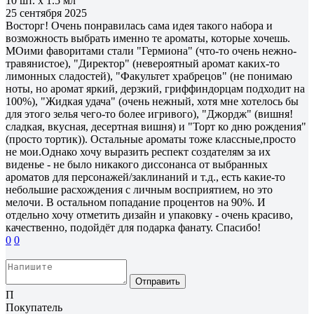
10 шт. х 1.5 мл
25 сентября 2025
Восторг! Очень понравилась сама идея такого набора и
возможность выбрать именно те ароматы, которые хочешь.
МОими фаворитами стали "Гермиона" (что-то очень нежно-
травянистое), "Директор" (невероятный аромат каких-то
лимонных сладостей), "Факультет храбрецов" (не понимаю
ноты, но аромат яркий, дерзкий, гриффиндорцам подходит на
100%), "Жидкая удача" (очень нежный, хотя мне хотелось бы
для этого зелья чего-то более игривого), "Джордж" (вишня!
сладкая, вкусная, десертная вишня) и "Торт ко дню рождения"
(просто тортик)). Остальные ароматы тоже классные,просто
не мои.Однако хочу выразить респект создателям за их
виденье - не было никакого диссонанса от выбранных
ароматов для персонажей/заклинаний и т.д., есть какие-то
небольшие расхождения с личным восприятием, но это
мелочи. В остальном попадание процентов на 90%. И
отдельно хочу отметить дизайн и упаковку - очень красиво,
качественно, подойдёт для подарка фанату. Спасибо!
0
0
Отправить
П
Покупатель