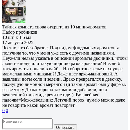
Тайная комната снова открыта из 10 мини-ароматов
Набор пробников
10 шт. х 1.5 мл
17 августа 2025
Честно, это безобразие. Под видом фандомных ароматов я
получила то, что у меня уже есть с другими названиями.
Неужели нельзя указать в описании ароматы-двойники, чтобы
люди не получили такую порцию разочарования? И если б
хоть ароматы попали в вайб... Но оборотное зелье пахнущее
мармеладными мишками?! Даже цвет ярко-малиновый. А
заявлены ноты соли и зелени. Драко превратился в девочку,
пахнущую лимонной меренгой (и такой аромат был у фирмы,
разве что у Драко хорошо так ванили добавили, но о
заявленной пирамиде речи не идет). Волшебная
палочка=Можжевельник; Летучий порох, думаю можно даже
не говорить какой аромат повторяет
0
0
Отправить