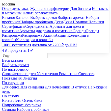
Москва
Отследить заказ
Журнал о парфюмерии
Для бизнеса
Контакты
и магазины
Начать зарабатывать
Каталог
Каталог
Выбрать аромат
Выбрать аромат
Наборы
пробников
Наборы пробников
Духи
Духи
Новинки
Новинки
Сертификаты
Сертификаты
Ароматы для дома и
косметика
Ароматы для дома и косметика
Бренды
Бренды
Распродажа
Распродажа
Акции
Акции
Коллекции и
коллабы
Коллекции и коллабы
100% бесплатная доставка от 2200 ₽ до ПВЗ
4-й продукт за 1 ₽
Весь каталог
Выбрать аромат
По настроению
Спокойствие и дзен
Уют и тепло
Романтика
Свежесть
Ностальгия
Энергия
По ситуации
Для офиса
Для свидания
Для вечеринки
В отпуск
На каждый
день
По сезону
Весна
Лето
Осень
Зима
Попробовать без риска
Семплы
Наборы пробников