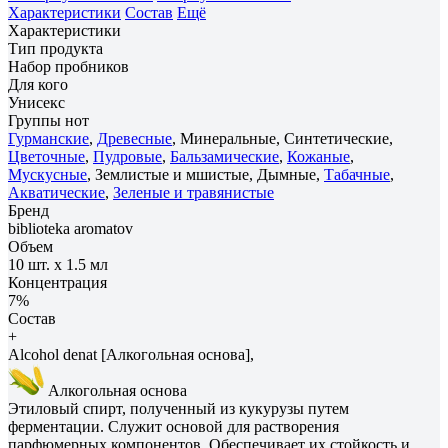
Характеристики
Состав
Ещё
Характеристики
Тип продукта
Набор пробников
Для кого
Унисекс
Группы нот
Гурманские
,
Древесные
, Минеральные, Синтетические,
Цветочные
,
Пудровые
,
Бальзамические
,
Кожаные
,
Мускусные
, Землистые и мшистые, Дымные,
Табачные
,
Акватические
,
Зеленые и травянистые
Бренд
biblioteka aromatov
Объем
10 шт. х 1.5 мл
Концентрация
7%
Состав
+
Alcohol denat [Алкогольная основа],
Алкогольная основа
Этиловый спирт, полученный из кукурузы путем
ферментации. Служит основой для растворения
парфюмерных компонентов. Обеспечивает их стойкость и