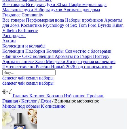
Все товары
Все духи
Духи 30 мл
Парфюмерная вода
Масляные духи
Наборы духов
Ароматы для дома
Fragrance Community
Все товары
Парфюмерная вода
Наборы пробников
Ароматы
для дома
Косметика
Psychology of Sex
Tom Ford
Byredo
Kilian
Vilhelm Parfumerie
Распродажа
Акции
Коллекции и коллабы
Коллекции
Подборки
Коллабы
Совместно с блогерами
«Зайчик»
Секс-коллекция
Ароматы по Гарри Поттеру
Ароматы аниме Хаяо Миядзаки
Литературная коллекция
Путешествие по России
Новый 2026 год с конем-огнем
demeter
чай
семпл
наборы
demeter
чай
семпл
наборы
Главная
Каталог
Корзина
Избранное
Профиль
Главная
/
Каталог
/
Духи
/
Ванильное мороженое
Миксы под образы
К описанию