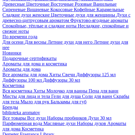
Древесные
Цветочные
Восточные
Розовые
Ванильные
Сиреневые
Вишневые
Кокосовые
Кофейные
Карамельные
Сладкие духи женские
Цветочные духи для женщины
Духи с
древесно-цитрусовым ароматом
Фруктово-ягодные ароматы
Спокойные, тёплые и сладкие ноты
Несладкие, спокойные и
свежие ноты
По времени года
Для осени
Для весны
Летние духи для него
Летние духи для
нее
Новинки
Подарочные сертификаты
Ароматы для дома и косметика
Ароматы для дома
Все ароматы для дома
Хиты
Свечи
Диффузоры 125 мл
Диффузоры 100 мл
Диффузоры 30 мл
Косметика
Вся косметика
Хиты
Молочко для ванны
Пена для ванн
Мисты для лица и тела
Гели для душа
Соли для ванн
Скрабы
для тела
Мыло для рук
Бальзамы для губ
Бренды
biblioteka aromatov
Все товары
Все духи
Наборы пробников
Духи 30 мл
Парфюмерная вода
Масляные духи
Наборы духов
Ароматы
для дома
Косметика
Demeter Fragrance Library