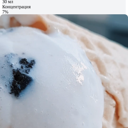
30 мл
Концентрация
7%
Способ применения
Нанесите аромат на горячие точки тела: запястья, задняя
сторона ушей и коленок, ключицы.
Состав
+
Alcohol denat [Алкогольная основа],
Алкогольная основа
Этиловый спирт, полученный из кукурузы путем
ферментации. Служит основой для растворения
парфюмерных компонентов. Обеспечивает их стойкость и
длительный срок хранения.
+
Caprylic / Capric Triglyceride [Каприлик / Каприлик
триглицерид],
Каприлик / Каприлик триглицерид
Натуральный компонент, полученный из кокосового масла.
Смягчает, увлажняет кожу, не оставляя ощущение жирности.
Лёгкая консистенция подходит практически для любого типа
кожи. Каприлик устойчив к окислению и полностью
биоразлагаем.