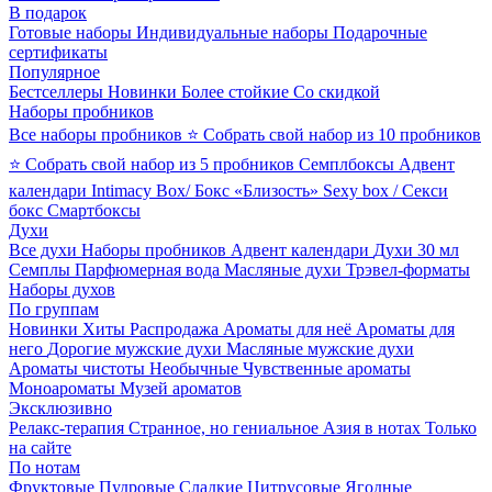
В подарок
Готовые наборы
Индивидуальные наборы
Подарочные
сертификаты
Популярное
Бестселлеры
Новинки
Более стойкие
Со скидкой
Наборы пробников
Все наборы пробников
⭐ Собрать свой набор из 10 пробников
⭐ Собрать свой набор из 5 пробников
Семплбоксы
Адвент
календари
Intimacy Box/ Бокс «Близость»
Sexy box / Секси
бокс
Смартбоксы
Духи
Все духи
Наборы пробников
Адвент календари
Духи 30 мл
Семплы
Парфюмерная вода
Масляные духи
Трэвел-форматы
Наборы духов
По группам
Новинки
Хиты
Распродажа
Ароматы для неё
Ароматы для
него
Дорогие мужские духи
Масляные мужские духи
Ароматы чистоты
Необычные
Чувственные ароматы
Моноароматы
Музей ароматов
Эксклюзивно
Релакс-терапия
Странное, но гениальное
Азия в нотах
Только
на сайте
По нотам
Фруктовые
Пудровые
Сладкие
Цитрусовые
Ягодные