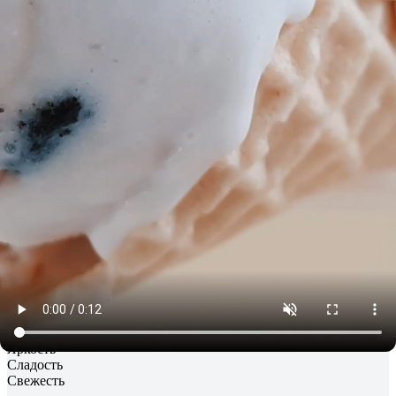
+
Fragrance [Парфюмерная композиция 3-7%],
Парфюмерная композиция 3-7%
Уникальное сочетание высококачественных натуральных или
синтетических парфюмерных компонентов. Концентрация в
одеколонах составляет 3-7%, что обеспечивает стойкость
аромата на коже от 1,5 до 4 часов и является безопасной для
кожи.
+
Water (Eau, Aqua) [Деионизированная вода]
Деионизированная вода
Мягкая вода высокой степени очистки, не содержит солей. За
счет чистоты вода увеличивает срок хранения парфюмерного
или косметического средства.
Продукты с этим ароматом (4)
Все духи 30 мл (289)
Все
товары biblioteka aromatov (1128)
Кондитерские
,
Ваниль
, Мороженое, Сахар, Напитки, Молоко
и сливки
Стойкость
Яркость
Сладость
Свежесть