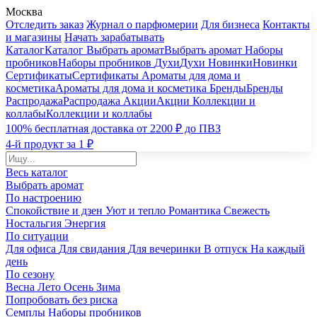
Москва
Отследить заказ
Журнал о парфюмерии
Для бизнеса
Контакты
и магазины
Начать зарабатывать
Каталог
Каталог
Выбрать аромат
Выбрать аромат
Наборы
пробников
Наборы пробников
Духи
Духи
Новинки
Новинки
Сертификаты
Сертификаты
Ароматы для дома и
косметика
Ароматы для дома и косметика
Бренды
Бренды
Распродажа
Распродажа
Акции
Акции
Коллекции и
коллабы
Коллекции и коллабы
100% бесплатная доставка от 2200 ₽ до ПВЗ
4-й продукт за 1 ₽
Весь каталог
Выбрать аромат
По настроению
Спокойствие и дзен
Уют и тепло
Романтика
Свежесть
Ностальгия
Энергия
По ситуации
Для офиса
Для свидания
Для вечеринки
В отпуск
На каждый
день
По сезону
Весна
Лето
Осень
Зима
Попробовать без риска
Семплы
Наборы пробников