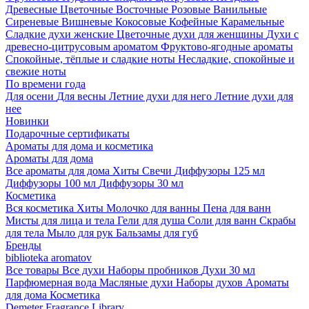
Древесные
Цветочные
Восточные
Розовые
Ванильные
Сиреневые
Вишневые
Кокосовые
Кофейные
Карамельные
Сладкие духи женские
Цветочные духи для женщины
Духи с
древесно-цитрусовым ароматом
Фруктово-ягодные ароматы
Спокойные, тёплые и сладкие ноты
Несладкие, спокойные и
свежие ноты
По времени года
Для осени
Для весны
Летние духи для него
Летние духи для
нее
Новинки
Подарочные сертификаты
Ароматы для дома и косметика
Ароматы для дома
Все ароматы для дома
Хиты
Свечи
Диффузоры 125 мл
Диффузоры 100 мл
Диффузоры 30 мл
Косметика
Вся косметика
Хиты
Молочко для ванны
Пена для ванн
Мисты для лица и тела
Гели для душа
Соли для ванн
Скрабы
для тела
Мыло для рук
Бальзамы для губ
Бренды
biblioteka aromatov
Все товары
Все духи
Наборы пробников
Духи 30 мл
Парфюмерная вода
Масляные духи
Наборы духов
Ароматы
для дома
Косметика
Demeter Fragrance Library