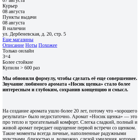
07 августа
Курьер
08 августа
Пункты выдачи
08 августа
В наличии
ул. Дербеневская, д. 20, стр. 5
Еще магазины
Описание
Ноты
Похожее
Только онлайн
3=4
Более стойкие
Купили > 600 раз
Мы обновили формулу, чтобы сделать её еще совершеннее.
Звучание любимого аромата «Носик щенка» стало более
интересным и глубоким, сохранив концепцию и смысл.
На создание аромата ушло более 20 лет, потому что «хорошего
результата» было недостаточно. Аромат «Носик щенка» — это
про тепло и трогательный комфорт. Слегка сладкий, полный и
живой аромат передает ощущение первой встречи со щенком.
Такие моменты всегда личные, наполненные радужными
чувствами, близостью и, возможно, слезой умиления, которая