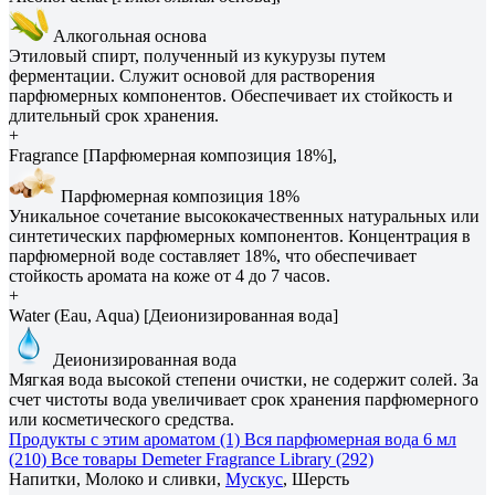
Алкогольная основа
Этиловый спирт, полученный из кукурузы путем
ферментации. Служит основой для растворения
парфюмерных компонентов. Обеспечивает их стойкость и
длительный срок хранения.
+
Fragrance [Парфюмерная композиция 18%],
Парфюмерная композиция 18%
Уникальное сочетание высококачественных натуральных или
синтетических парфюмерных компонентов. Концентрация в
парфюмерной воде составляет 18%, что обеспечивает
стойкость аромата на коже от 4 до 7 часов.
+
Water (Eau, Aqua) [Деионизированная вода]
Деионизированная вода
Мягкая вода высокой степени очистки, не содержит солей. За
счет чистоты вода увеличивает срок хранения парфюмерного
или косметического средства.
Продукты с этим ароматом (1)
Вся парфюмерная вода 6 мл
(210)
Все товары Demeter Fragrance Library (292)
Напитки, Молоко и сливки,
Мускус
, Шерсть