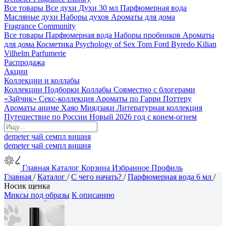
Все товары
Все духи
Духи 30 мл
Парфюмерная вода
Масляные духи
Наборы духов
Ароматы для дома
Fragrance Community
Все товары
Парфюмерная вода
Наборы пробников
Ароматы
для дома
Косметика
Psychology of Sex
Tom Ford
Byredo
Kilian
Vilhelm Parfumerie
Распродажа
Акции
Коллекции и коллабы
Коллекции
Подборки
Коллабы
Совместно с блогерами
«Зайчик»
Секс-коллекция
Ароматы по Гарри Поттеру
Ароматы аниме Хаяо Миядзаки
Литературная коллекция
Путешествие по России
Новый 2026 год с конем-огнем
demeter
чай
семпл
вишня
demeter
чай
семпл
вишня
Главная
Каталог
Корзина
Избранное
Профиль
Главная
/
Каталог
/
С чего начать?
/
Парфюмерная вода 6 мл
/
Носик щенка
Миксы под образы
К описанию