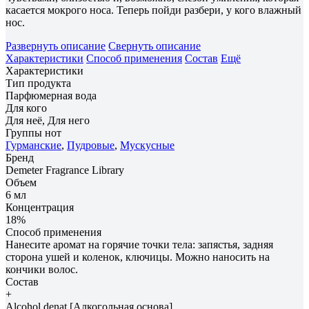
касается мокрого носа. Теперь пойди разбери, у кого влажный
нос.
Развернуть описание
Свернуть описание
Характеристики
Способ применения
Состав
Ещё
Характеристики
Тип продукта
Парфюмерная вода
Для кого
Для неё, Для него
Группы нот
Гурманские
,
Пудровые
,
Мускусные
Бренд
Demeter Fragrance Library
Объем
6 мл
Концентрация
18%
Способ применения
Нанесите аромат на горячие точки тела: запястья, задняя
сторона ушей и коленок, ключицы. Можно наносить на
кончики волос.
Состав
+
Alcohol denat [Алкогольная основа],