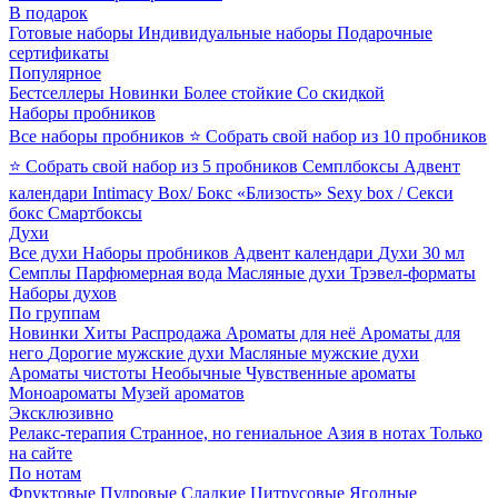
В подарок
Готовые наборы
Индивидуальные наборы
Подарочные
сертификаты
Популярное
Бестселлеры
Новинки
Более стойкие
Со скидкой
Наборы пробников
Все наборы пробников
⭐ Собрать свой набор из 10 пробников
⭐ Собрать свой набор из 5 пробников
Семплбоксы
Адвент
календари
Intimacy Box/ Бокс «Близость»
Sexy box / Секси
бокс
Смартбоксы
Духи
Все духи
Наборы пробников
Адвент календари
Духи 30 мл
Семплы
Парфюмерная вода
Масляные духи
Трэвел-форматы
Наборы духов
По группам
Новинки
Хиты
Распродажа
Ароматы для неё
Ароматы для
него
Дорогие мужские духи
Масляные мужские духи
Ароматы чистоты
Необычные
Чувственные ароматы
Моноароматы
Музей ароматов
Эксклюзивно
Релакс-терапия
Странное, но гениальное
Азия в нотах
Только
на сайте
По нотам
Фруктовые
Пудровые
Сладкие
Цитрусовые
Ягодные