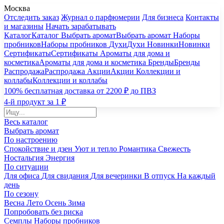
Москва
Отследить заказ
Журнал о парфюмерии
Для бизнеса
Контакты
и магазины
Начать зарабатывать
Каталог
Каталог
Выбрать аромат
Выбрать аромат
Наборы
пробников
Наборы пробников
Духи
Духи
Новинки
Новинки
Сертификаты
Сертификаты
Ароматы для дома и
косметика
Ароматы для дома и косметика
Бренды
Бренды
Распродажа
Распродажа
Акции
Акции
Коллекции и
коллабы
Коллекции и коллабы
100% бесплатная доставка от 2200 ₽ до ПВЗ
4-й продукт за 1 ₽
Весь каталог
Выбрать аромат
По настроению
Спокойствие и дзен
Уют и тепло
Романтика
Свежесть
Ностальгия
Энергия
По ситуации
Для офиса
Для свидания
Для вечеринки
В отпуск
На каждый
день
По сезону
Весна
Лето
Осень
Зима
Попробовать без риска
Семплы
Наборы пробников