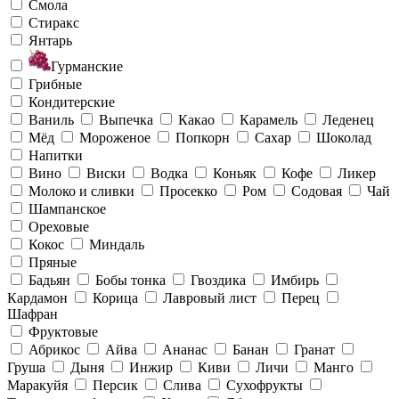
Смола
Стиракс
Янтарь
Гурманские
Грибные
Кондитерские
Ваниль
Выпечка
Какао
Карамель
Леденец
Мёд
Мороженое
Попкорн
Сахар
Шоколад
Напитки
Вино
Виски
Водка
Коньяк
Кофе
Ликер
Молоко и сливки
Просекко
Ром
Содовая
Чай
Шампанское
Ореховые
Кокос
Миндаль
Пряные
Бадьян
Бобы тонка
Гвоздика
Имбирь
Кардамон
Корица
Лавровый лист
Перец
Шафран
Фруктовые
Абрикос
Айва
Ананас
Банан
Гранат
Груша
Дыня
Инжир
Киви
Личи
Манго
Маракуйя
Персик
Слива
Сухофрукты