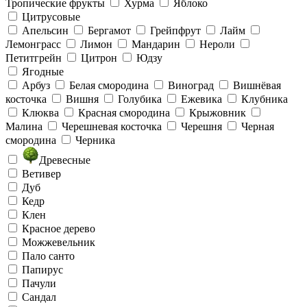
Тропические фрукты
Хурма
Яблоко
Цитрусовые
Апельсин
Бергамот
Грейпфрут
Лайм
Лемонграсс
Лимон
Мандарин
Нероли
Петитгрейн
Цитрон
Юдзу
Ягодные
Арбуз
Белая смородина
Виноград
Вишнёвая
косточка
Вишня
Голубика
Ежевика
Клубника
Клюква
Красная смородина
Крыжовник
Малина
Черешневая косточка
Черешня
Черная
смородина
Черника
Древесные
Ветивер
Дуб
Кедр
Клен
Красное дерево
Можжевельник
Пало санто
Папирус
Пачули
Сандал