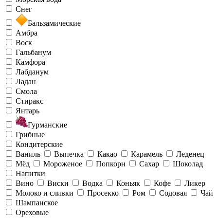
Снег
Бальзамические
Амбра
Воск
Гальбанум
Камфора
Лабданум
Ладан
Смола
Стиракс
Янтарь
Гурманские
Грибные
Кондитерские
Ваниль
Выпечка
Какао
Карамель
Леденец
Мёд
Мороженое
Попкорн
Сахар
Шоколад
Напитки
Вино
Виски
Водка
Коньяк
Кофе
Ликер
Молоко и сливки
Просекко
Ром
Содовая
Чай
Шампанское
Ореховые