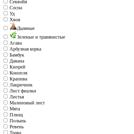
Секвойя
Сосна
Уд
Хвоя
Дымные
Зеленые и травянистые
Агава
Арбузная корка
Бамбук
Давана
Кипрей
Конопля
Крапива
Лакричник
Лист фиалки
Листья
Малиновый лист
Мята
Плющ
Полынь
Ревень
Трава