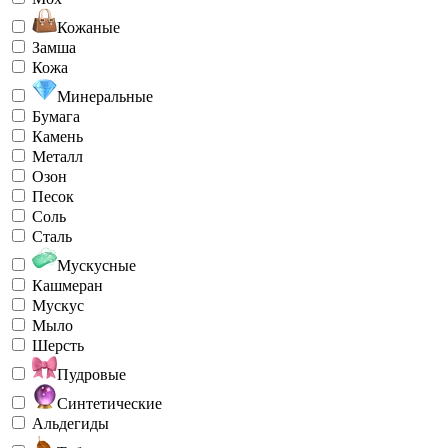
Кожаные
Замша
Кожа
Минеральные
Бумага
Камень
Металл
Озон
Песок
Соль
Сталь
Мускусные
Кашмеран
Мускус
Мыло
Шерсть
Пудровые
Синтетические
Альдегиды