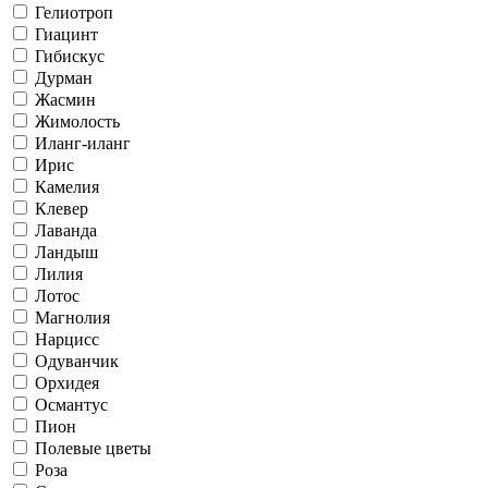
Гелиотроп
Гиацинт
Гибискус
Дурман
Жасмин
Жимолость
Иланг-иланг
Ирис
Камелия
Клевер
Лаванда
Ландыш
Лилия
Лотос
Магнолия
Нарцисс
Одуванчик
Орхидея
Османтус
Пион
Полевые цветы
Роза