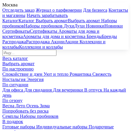
Москва
Отследить заказ
Журнал о парфюмерии
Для бизнеса
Контакты
и магазины
Начать зарабатывать
Каталог
Каталог
Выбрать аромат
Выбрать аромат
Наборы
пробников
Наборы пробников
Духи
Духи
Новинки
Новинки
Сертификаты
Сертификаты
Ароматы для дома и
косметика
Ароматы для дома и косметика
Бренды
Бренды
Распродажа
Распродажа
Акции
Акции
Коллекции и
коллабы
Коллекции и коллабы
Весь каталог
Выбрать аромат
По настроению
Спокойствие и дзен
Уют и тепло
Романтика
Свежесть
Ностальгия
Энергия
По ситуации
Для офиса
Для свидания
Для вечеринки
В отпуск
На каждый
день
По сезону
Весна
Лето
Осень
Зима
Попробовать без риска
Семплы
Наборы пробников
В подарок
Готовые наборы
Индивидуальные наборы
Подарочные