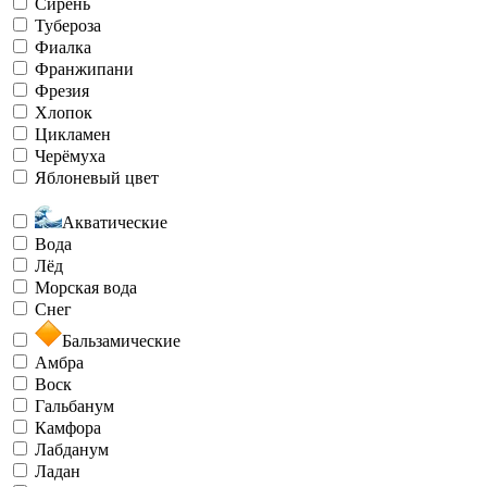
Сирень
Тубероза
Фиалка
Франжипани
Фрезия
Хлопок
Цикламен
Черёмуха
Яблоневый цвет
Акватические
Вода
Лёд
Морская вода
Снег
Бальзамические
Амбра
Воск
Гальбанум
Камфора
Лабданум
Ладан