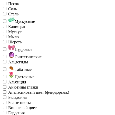
Песок
Соль
Сталь
Мускусные
Кашмеран
Мускус
Мыло
Шерсть
Пудровые
Синтетические
Альдегиды
Табачные
Цветочные
Альбиция
Анютины глазки
Апельсиновый цвет (флердоранж)
Беладонна
Белые цветы
Вишневый цвет
Гардения