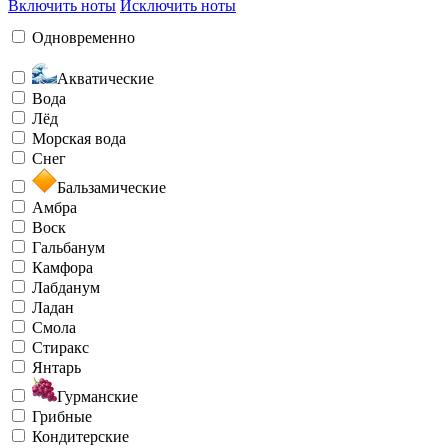
Включить ноты
Исключить ноты
Одновременно
Акватические
Вода
Лёд
Морская вода
Снег
Бальзамические
Амбра
Воск
Гальбанум
Камфора
Лабданум
Ладан
Смола
Стиракс
Янтарь
Гурманские
Грибные
Кондитерские