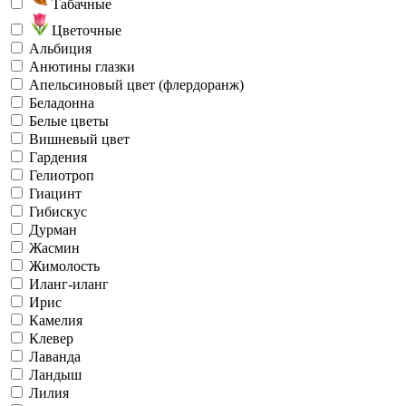
Табачные
Цветочные
Альбиция
Анютины глазки
Апельсиновый цвет (флердоранж)
Беладонна
Белые цветы
Вишневый цвет
Гардения
Гелиотроп
Гиацинт
Гибискус
Дурман
Жасмин
Жимолость
Иланг-иланг
Ирис
Камелия
Клевер
Лаванда
Ландыш
Лилия