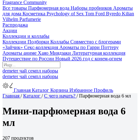
Fragrance Community
Все товары
Парфюмерная вода
Наборы пробников
Ароматы
для дома
Косметика
Psychology of Sex
Tom Ford
Byredo
Kilian
Vilhelm Parfumerie
Распродажа
Акции
Коллекции и коллабы
Коллекции
Подборки
Коллабы
Совместно с блогерами
«Зайчик»
Секс-коллекция
Ароматы по Гарри Поттеру
Ароматы аниме Хаяо Миядзаки
Литературная коллекция
Путешествие по России
Новый 2026 год с конем-огнем
demeter
чай
семпл
наборы
demeter
чай
семпл
наборы
Главная
Каталог
Корзина
Избранное
Профиль
Главная
/
Каталог
/
С чего начать?
/
Парфюмерная вода 6 мл
Мини-парфюмерная вода 6
мл
207 продуктов