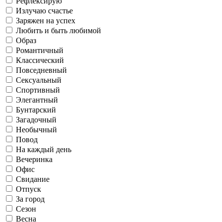
Рефлексирую
Летаю в облаках
Классический
Лето
Излучаю счастье
Заряжен на успех
Любить и быть любимой
Офис
Образ
Саморазвитие
Романтичный
Классический
Работаю
Повседневный
Осень
Повседневный
Сексуальный
Спортивный
Свидание
Готовлю и ем
Элегантный
Бунтарский
Загадочный
Флиртую
Необычный
Сексуальный
Зима
Повод
Отпуск
На каждый день
Живу в соцсетях
Вечеринка
Офис
Свидание
Спортивный
Рефлексирую
Отпуск
За город
За город
Сезон
Весна