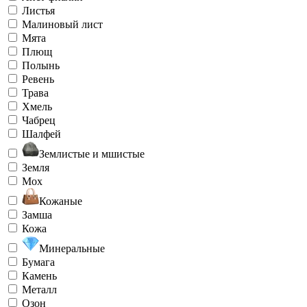
Листья
Малиновый лист
Мята
Плющ
Полынь
Ревень
Трава
Хмель
Чабрец
Шалфей
Землистые и мшистые
Земля
Мох
Кожаные
Замша
Кожа
Минеральные
Бумага
Камень
Металл
Озон