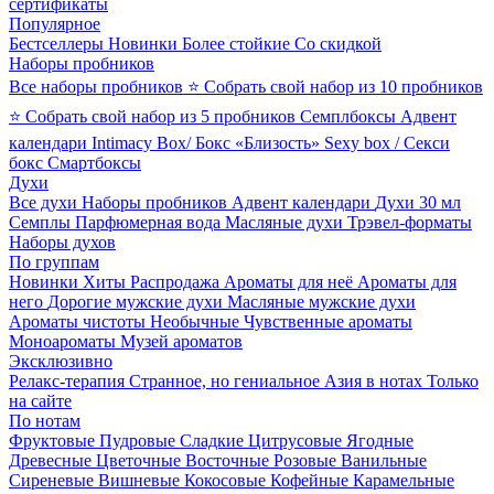
сертификаты
Популярное
Бестселлеры
Новинки
Более стойкие
Со скидкой
Наборы пробников
Все наборы пробников
⭐ Собрать свой набор из 10 пробников
⭐ Собрать свой набор из 5 пробников
Семплбоксы
Адвент
календари
Intimacy Box/ Бокс «Близость»
Sexy box / Секси
бокс
Смартбоксы
Духи
Все духи
Наборы пробников
Адвент календари
Духи 30 мл
Семплы
Парфюмерная вода
Масляные духи
Трэвел-форматы
Наборы духов
По группам
Новинки
Хиты
Распродажа
Ароматы для неё
Ароматы для
него
Дорогие мужские духи
Масляные мужские духи
Ароматы чистоты
Необычные
Чувственные ароматы
Моноароматы
Музей ароматов
Эксклюзивно
Релакс-терапия
Странное, но гениальное
Азия в нотах
Только
на сайте
По нотам
Фруктовые
Пудровые
Сладкие
Цитрусовые
Ягодные
Древесные
Цветочные
Восточные
Розовые
Ванильные
Сиреневые
Вишневые
Кокосовые
Кофейные
Карамельные