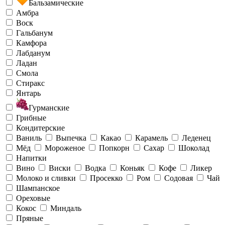
Бальзамические
Амбра
Воск
Гальбанум
Камфора
Лабданум
Ладан
Смола
Стиракс
Янтарь
Гурманские
Грибные
Кондитерские
Ваниль
Выпечка
Какао
Карамель
Леденец
Мёд
Мороженое
Попкорн
Сахар
Шоколад
Напитки
Вино
Виски
Водка
Коньяк
Кофе
Ликер
Молоко и сливки
Просекко
Ром
Содовая
Чай
Шампанское
Ореховые
Кокос
Миндаль
Пряные