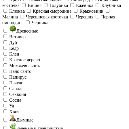
косточка
Вишня
Голубика
Ежевика
Клубника
Клюква
Красная смородина
Крыжовник
Малина
Черешневая косточка
Черешня
Черная
смородина
Черника
Древесные
Ветивер
Дуб
Кедр
Клен
Красное дерево
Можжевельник
Пало санто
Папирус
Пачули
Сандал
Секвойя
Сосна
Уд
Хвоя
Дымные
Зеленые и травянистые