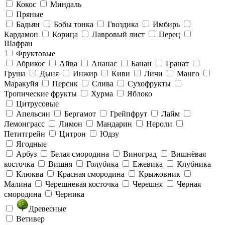
Кокос
Миндаль
Пряные
Бадьян
Бобы тонка
Гвоздика
Имбирь
Кардамон
Корица
Лавровый лист
Перец
Шафран
Фруктовые
Абрикос
Айва
Ананас
Банан
Гранат
Груша
Дыня
Инжир
Киви
Личи
Манго
Маракуйя
Персик
Слива
Сухофрукты
Тропические фрукты
Хурма
Яблоко
Цитрусовые
Апельсин
Бергамот
Грейпфрут
Лайм
Лемонграсс
Лимон
Мандарин
Нероли
Петитгрейн
Цитрон
Юдзу
Ягодные
Арбуз
Белая смородина
Виноград
Вишнёвая
косточка
Вишня
Голубика
Ежевика
Клубника
Клюква
Красная смородина
Крыжовник
Малина
Черешневая косточка
Черешня
Черная
смородина
Черника
Древесные
Ветивер