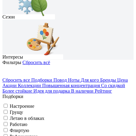
Сезон
Интересы
Фильтры
Сбросить всё
Сбросить все
Подборки
Повод
Ноты
Для кого
Бренды
Цена
Акции
Коллекции
Повышенная концентрация
Со скидкой
На каждый день
Домосед
Более стойкие
Идея для подарка
В наличии
Рейтинг
Подборки
Грущу
Романтичный
Весна
Настроение
Грущу
Вечеринка
Летаю в облаках
Путешествую
Работаю
Флиртую