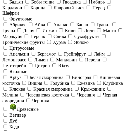
Бадьян
Бобы тонка
Гвоздика
Имбирь
Кардамон
Корица
Лавровый лист
Перец
Шафран
Фруктовые
Абрикос
Айва
Ананас
Банан
Гранат
Груша
Дыня
Инжир
Киви
Личи
Манго
Маракуйя
Персик
Слива
Сухофрукты
Тропические фрукты
Хурма
Яблоко
Цитрусовые
Апельсин
Бергамот
Грейпфрут
Лайм
Лемонграсс
Лимон
Мандарин
Нероли
Петитгрейн
Цитрон
Юдзу
Ягодные
Арбуз
Белая смородина
Виноград
Вишнёвая
косточка
Вишня
Голубика
Ежевика
Клубника
Клюква
Красная смородина
Крыжовник
Малина
Черешневая косточка
Черешня
Черная
смородина
Черника
Древесные
Ветивер
Дуб
Кедр