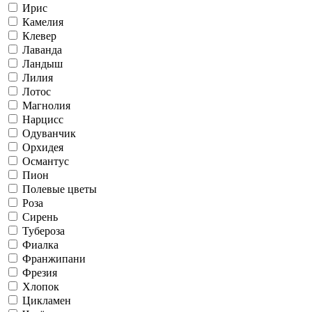
Ирис
Камелия
Клевер
Лаванда
Ландыш
Лилия
Лотос
Магнолия
Нарцисс
Одуванчик
Орхидея
Османтус
Пион
Полевые цветы
Роза
Сирень
Тубероза
Фиалка
Франжипани
Фрезия
Хлопок
Цикламен