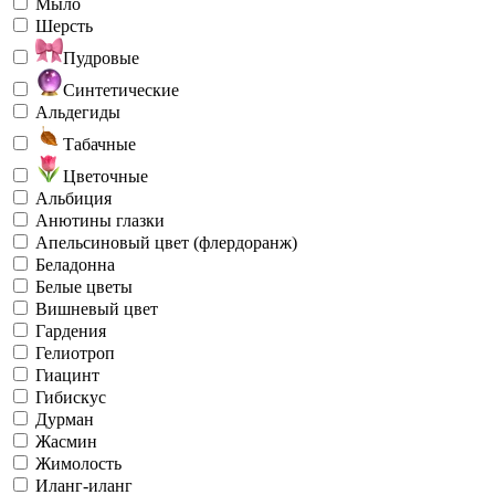
Мыло
Шерсть
Пудровые
Синтетические
Альдегиды
Табачные
Цветочные
Альбиция
Анютины глазки
Апельсиновый цвет (флердоранж)
Беладонна
Белые цветы
Вишневый цвет
Гардения
Гелиотроп
Гиацинт
Гибискус
Дурман
Жасмин
Жимолость
Иланг-иланг