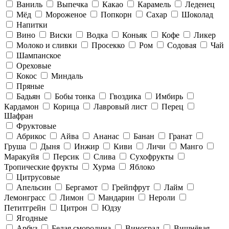
Ваниль
Выпечка
Какао
Карамель
Леденец
Мёд
Мороженое
Попкорн
Сахар
Шоколад
Напитки
Вино
Виски
Водка
Коньяк
Кофе
Ликер
Молоко и сливки
Просекко
Ром
Содовая
Чай
Шампанское
Ореховые
Кокос
Миндаль
Пряные
Бадьян
Бобы тонка
Гвоздика
Имбирь
Кардамон
Корица
Лавровый лист
Перец
Шафран
Фруктовые
Абрикос
Айва
Ананас
Банан
Гранат
Груша
Дыня
Инжир
Киви
Личи
Манго
Маракуйя
Персик
Слива
Сухофрукты
Тропические фрукты
Хурма
Яблоко
Цитрусовые
Апельсин
Бергамот
Грейпфрут
Лайм
Лемонграсс
Лимон
Мандарин
Нероли
Петитгрейн
Цитрон
Юдзу
Ягодные
Арбуз
Белая смородина
Виноград
Вишнёвая