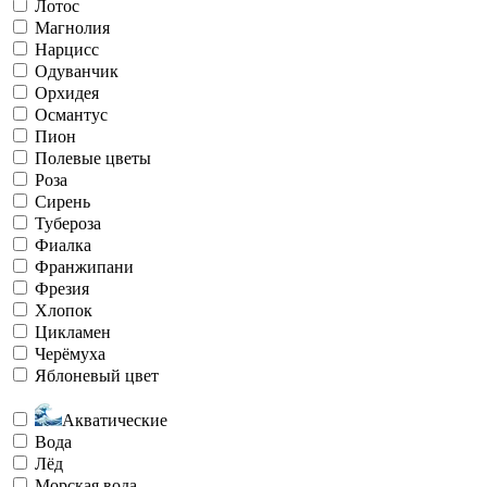
Лотос
Магнолия
Нарцисс
Одуванчик
Орхидея
Османтус
Пион
Полевые цветы
Роза
Сирень
Тубероза
Фиалка
Франжипани
Фрезия
Хлопок
Цикламен
Черёмуха
Яблоневый цвет
Акватические
Вода
Лёд
Морская вода