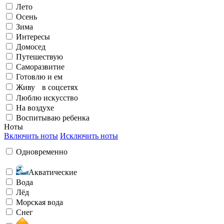
Люблю искусство
Лето
Осень
Зима
Элегантный
Излучаю счастье
Интересы
Домосед
Путешествую
На воздухе
Саморазвитие
Готовлю и ем
Живу в соцсетях
Бунтарский
Заряжен на успех
Люблю искусство
На воздухе
Воспитываю ребенка
Ноты
Воспитываю ребенка
Включить ноты
Исключить ноты
Одновременно
Загадочный
Любить и быть любимой
Акватические
Вода
Лёд
Морская вода
Снег
Необычный