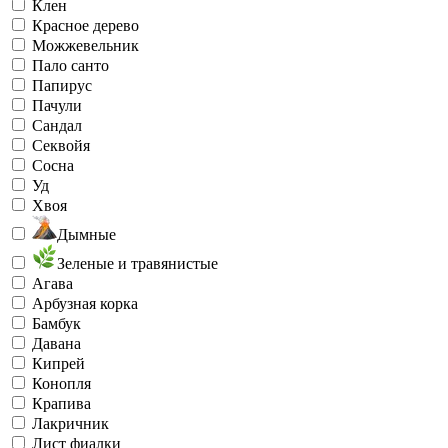
Клен
Красное дерево
Можжевельник
Пало санто
Папирус
Пачули
Сандал
Секвойя
Сосна
Уд
Хвоя
Дымные
Зеленые и травянистые
Агава
Арбузная корка
Бамбук
Давана
Кипрей
Конопля
Крапива
Лакричник
Лист фиалки