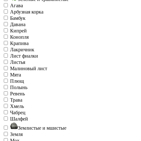
Агава
Арбузная корка
Бамбук
Давана
Кипрей
Конопля
Крапива
Лакричник
Лист фиалки
Листья
Малиновый лист
Мята
Плющ
Полынь
Ревень
Трава
Хмель
Чабрец
Шалфей
Землистые и мшистые
Земля
Мох