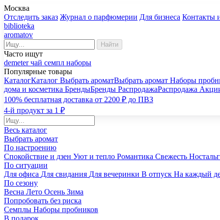
Москва
Отследить заказ
Журнал о парфюмерии
Для бизнеса
Контакты 
biblioteka
aromatov
Найти
Часто ищут
demeter
чай
семпл
наборы
Популярные товары
Каталог
Каталог
Выбрать аромат
Выбрать аромат
Наборы пробн
дома и косметика
Бренды
Бренды
Распродажа
Распродажа
Акци
100% бесплатная доставка от 2200 ₽ до ПВЗ
4-й продукт за 1 ₽
Весь каталог
Выбрать аромат
По настроению
Спокойствие и дзен
Уют и тепло
Романтика
Свежесть
Носталь
По ситуации
Для офиса
Для свидания
Для вечеринки
В отпуск
На каждый д
По сезону
Весна
Лето
Осень
Зима
Попробовать без риска
Семплы
Наборы пробников
В подарок