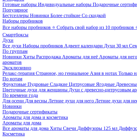
Готовые наборы
Индивидуальные наборы
Подарочные сертиф
Популярное
Бестселлеры
Новинки
Более стойкие
Со скидкой
Наборы пробников
Все наборы пробников
⭐ Собрать свой набор из 10 пробников
Смартбоксы
Духи
Все духи
Наборы пробников
Адвент календари
Духи 30 мл
Се
По группам
Новинки
Хиты
Распродажа
Ароматы для неё
Ароматы для нег
ароматов
Эксклюзивно
Релакс-терапия
Странное, но гениальное
Азия в нотах
Только н
По нотам
Фруктовые
Пудровые
Сладкие
Цитрусовые
Ягодные
Древесны
Цветочные духи для женщины
Духи с древесно-цитрусовым а
По времени года
Для осени
Для весны
Летние духи для него
Летние духи для не
Новинки
Подарочные сертификаты
Ароматы для дома и косметика
Ароматы для дома
Все ароматы для дома
Хиты
Свечи
Диффузоры 125 мл
Диффузо
Косметика