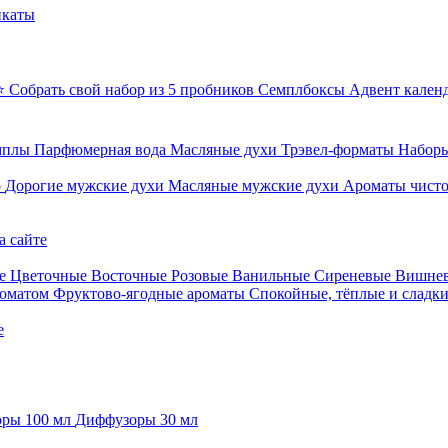
икаты
⭐ Собрать свой набор из 5 пробников
Семплбоксы
Адвент кален
мплы
Парфюмерная вода
Масляные духи
Трэвел-форматы
Наборы
о
Дорогие мужские духи
Масляные мужские духи
Ароматы чист
а сайте
е
Цветочные
Восточные
Розовые
Ванильные
Сиреневые
Вишне
роматом
Фруктово-ягодные ароматы
Спокойные, тёплые и сладк
е
ры 100 мл
Диффузоры 30 мл