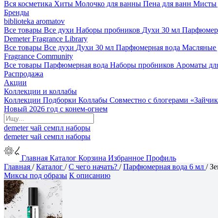
Вся косметика
Хиты
Молочко для ванны
Пена для ванн
Мисты 
Бренды
biblioteka aromatov
Все товары
Все духи
Наборы пробников
Духи 30 мл
Парфюмер
Demeter Fragrance Library
Все товары
Все духи
Духи 30 мл
Парфюмерная вода
Масляные
Fragrance Community
Все товары
Парфюмерная вода
Наборы пробников
Ароматы дл
Распродажа
Акции
Коллекции и коллабы
Коллекции
Подборки
Коллабы
Совместно с блогерами
«Зайчик
Новый 2026 год с конем-огнем
demeter
чай
семпл
наборы
demeter
чай
семпл
наборы
Главная
Каталог
Корзина
Избранное
Профиль
Главная
/
Каталог
/
С чего начать?
/
Парфюмерная вода 6 мл
/
Зе
Миксы под образы
К описанию