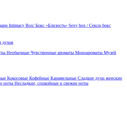
дари
Intimacy Box/ Бокс «Близость»
Sexy box / Секси бокс
 духов
оты
Необычные
Чувственные ароматы
Моноароматы
Музей
вые
Кокосовые
Кофейные
Карамельные
Сладкие духи женские
ие ноты
Несладкие, спокойные и свежие ноты