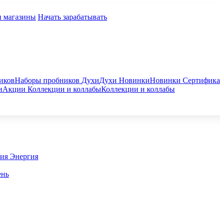
и магазины
Начать зарабатывать
иков
Наборы пробников
Духи
Духи
Новинки
Новинки
Сертифик
и
Акции
Коллекции и коллабы
Коллекции и коллабы
гия
Энергия
ень