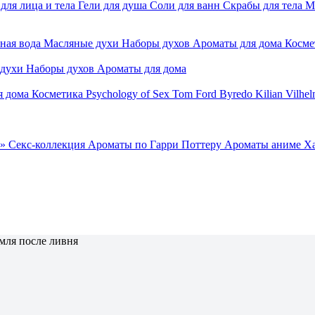
для лица и тела
Гели для душа
Соли для ванн
Скрабы для тела
М
ная вода
Масляные духи
Наборы духов
Ароматы для дома
Косме
 духи
Наборы духов
Ароматы для дома
я дома
Косметика
Psychology of Sex
Tom Ford
Byredo
Kilian
Vilhel
»
Секс-коллекция
Ароматы по Гарри Поттеру
Ароматы аниме Х
мля после ливня