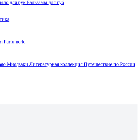
ыло для рук
Бальзамы для губ
тика
m Parfumerie
аяо Миядзаки
Литературная коллекция
Путешествие по России