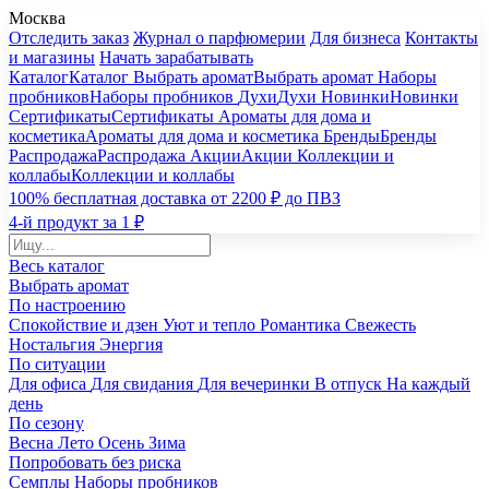
Москва
Отследить заказ
Журнал о парфюмерии
Для бизнеса
Контакты
и магазины
Начать зарабатывать
Каталог
Каталог
Выбрать аромат
Выбрать аромат
Наборы
пробников
Наборы пробников
Духи
Духи
Новинки
Новинки
Сертификаты
Сертификаты
Ароматы для дома и
косметика
Ароматы для дома и косметика
Бренды
Бренды
Распродажа
Распродажа
Акции
Акции
Коллекции и
коллабы
Коллекции и коллабы
100% бесплатная доставка от 2200 ₽ до ПВЗ
4-й продукт за 1 ₽
Весь каталог
Выбрать аромат
По настроению
Спокойствие и дзен
Уют и тепло
Романтика
Свежесть
Ностальгия
Энергия
По ситуации
Для офиса
Для свидания
Для вечеринки
В отпуск
На каждый
день
По сезону
Весна
Лето
Осень
Зима
Попробовать без риска
Семплы
Наборы пробников