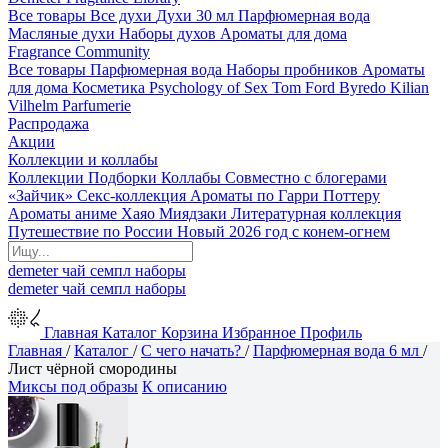
Все товары
Все духи
Духи 30 мл
Парфюмерная вода
Масляные духи
Наборы духов
Ароматы для дома
Fragrance Community
Все товары
Парфюмерная вода
Наборы пробников
Ароматы
для дома
Косметика
Psychology of Sex
Tom Ford
Byredo
Kilian
Vilhelm Parfumerie
Распродажа
Акции
Коллекции и коллабы
Коллекции
Подборки
Коллабы
Совместно с блогерами
«Зайчик»
Секс-коллекция
Ароматы по Гарри Поттеру
Ароматы аниме Хаяо Миядзаки
Литературная коллекция
Путешествие по России
Новый 2026 год с конем-огнем
demeter
чай
семпл
наборы
demeter
чай
семпл
наборы
Главная
Каталог
Корзина
Избранное
Профиль
Главная
/
Каталог
/
С чего начать?
/
Парфюмерная вода 6 мл
/
Лист чёрной смородины
Миксы под образы
К описанию