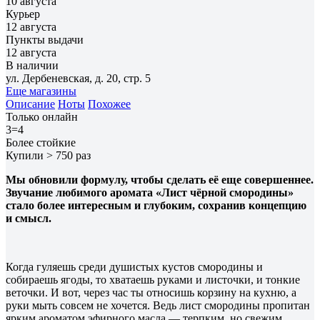
10 августа
Курьер
12 августа
Пункты выдачи
12 августа
В наличии
ул. Дербеневская, д. 20, стр. 5
Еще магазины
Описание
Ноты
Похожее
Только онлайн
3=4
Более стойкие
Купили > 750 раз
Мы обновили формулу, чтобы сделать её еще совершеннее.
Звучание любимого аромата «Лист чёрной смородины»
стало более интересным и глубоким, сохранив концепцию
и смысл.
Когда гуляешь среди душистых кустов смородины и
собираешь ягоды, то хватаешь руками и листочки, и тонкие
веточки. И вот, через час ты относишь корзину на кухню, а
руки мыть совсем не хочется. Ведь лист смородины пропитан
ярким ароматом эфирного масла — терпким, но свежим,