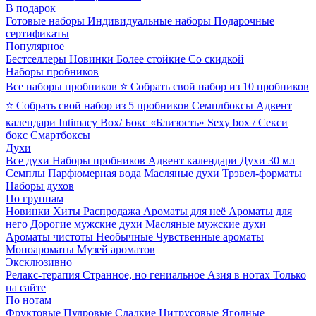
В подарок
Готовые наборы
Индивидуальные наборы
Подарочные
сертификаты
Популярное
Бестселлеры
Новинки
Более стойкие
Со скидкой
Наборы пробников
Все наборы пробников
⭐ Собрать свой набор из 10 пробников
⭐ Собрать свой набор из 5 пробников
Семплбоксы
Адвент
календари
Intimacy Box/ Бокс «Близость»
Sexy box / Секси
бокс
Смартбоксы
Духи
Все духи
Наборы пробников
Адвент календари
Духи 30 мл
Семплы
Парфюмерная вода
Масляные духи
Трэвел-форматы
Наборы духов
По группам
Новинки
Хиты
Распродажа
Ароматы для неё
Ароматы для
него
Дорогие мужские духи
Масляные мужские духи
Ароматы чистоты
Необычные
Чувственные ароматы
Моноароматы
Музей ароматов
Эксклюзивно
Релакс-терапия
Странное, но гениальное
Азия в нотах
Только
на сайте
По нотам
Фруктовые
Пудровые
Сладкие
Цитрусовые
Ягодные