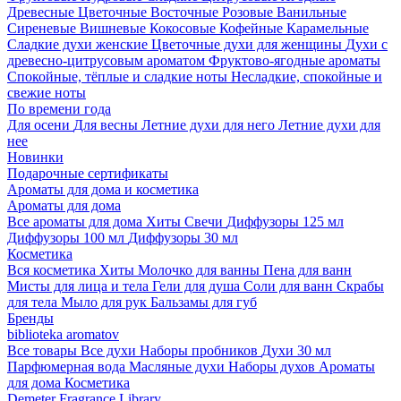
Древесные
Цветочные
Восточные
Розовые
Ванильные
Сиреневые
Вишневые
Кокосовые
Кофейные
Карамельные
Сладкие духи женские
Цветочные духи для женщины
Духи с
древесно-цитрусовым ароматом
Фруктово-ягодные ароматы
Спокойные, тёплые и сладкие ноты
Несладкие, спокойные и
свежие ноты
По времени года
Для осени
Для весны
Летние духи для него
Летние духи для
нее
Новинки
Подарочные сертификаты
Ароматы для дома и косметика
Ароматы для дома
Все ароматы для дома
Хиты
Свечи
Диффузоры 125 мл
Диффузоры 100 мл
Диффузоры 30 мл
Косметика
Вся косметика
Хиты
Молочко для ванны
Пена для ванн
Мисты для лица и тела
Гели для душа
Соли для ванн
Скрабы
для тела
Мыло для рук
Бальзамы для губ
Бренды
biblioteka aromatov
Все товары
Все духи
Наборы пробников
Духи 30 мл
Парфюмерная вода
Масляные духи
Наборы духов
Ароматы
для дома
Косметика
Demeter Fragrance Library