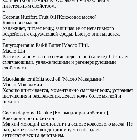
количество витамина А. Обладает смягчающим и
питательным свойством.
+
Coconut Nucifera Fruit Oil [Кокосовое масло],
Кокосовое масло
Увлажняет, питает кожу, защищая ее от негативного
воздействия окружающей среды. Быстро впитывается.
+
Butyrospermum Parkii Butter [Масло Ши],
Масло Ши
Растительное масло из семян дерева ши (карите). Обладает
смягчающими, увлажняющими и регенерирующими
свойствами.
+
Macadamia ternifolia seed oil [Масло Макадамии],
Масло Макадамии
Хорошо впитывается, моментально смягчает кожу, устраняет
шелушения и раздражения, делает кожу более мягкой и
нежной.
+
Cocamidopropyl Betaine [Кокамидопропилбетаин],
Кокамидопропилбетаин
Мягкий моющий компонент на основе кокосового масла. Не
раздражает кожу, кондиционирует и обладает
антистатическим действием.