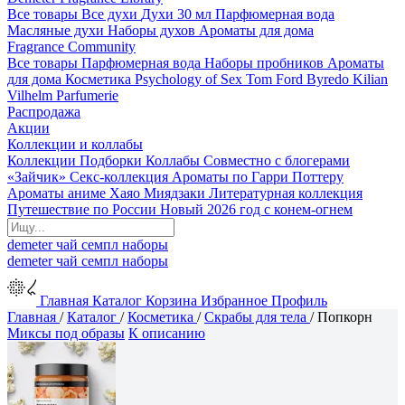
Все товары
Все духи
Духи 30 мл
Парфюмерная вода
Масляные духи
Наборы духов
Ароматы для дома
Fragrance Community
Все товары
Парфюмерная вода
Наборы пробников
Ароматы
для дома
Косметика
Psychology of Sex
Tom Ford
Byredo
Kilian
Vilhelm Parfumerie
Распродажа
Акции
Коллекции и коллабы
Коллекции
Подборки
Коллабы
Совместно с блогерами
«Зайчик»
Секс-коллекция
Ароматы по Гарри Поттеру
Ароматы аниме Хаяо Миядзаки
Литературная коллекция
Путешествие по России
Новый 2026 год с конем-огнем
demeter
чай
семпл
наборы
demeter
чай
семпл
наборы
Главная
Каталог
Корзина
Избранное
Профиль
Главная
/
Каталог
/
Косметика
/
Скрабы для тела
/
Попкорн
Миксы под образы
К описанию