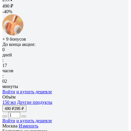
490 ₽
-40%
+ 9 бонусов
До конца акции:
0
дней
:
17
часов
:
02
минуты
Войти
и купить дешевле
Объём
150 мл
Другие продукты
490 ₽
295 ₽
Войти
и купить дешевле
Москва
Изменить