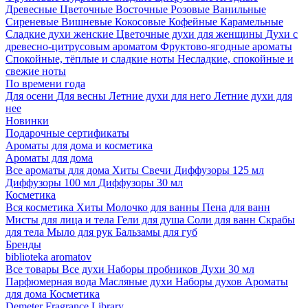
Древесные
Цветочные
Восточные
Розовые
Ванильные
Сиреневые
Вишневые
Кокосовые
Кофейные
Карамельные
Сладкие духи женские
Цветочные духи для женщины
Духи с
древесно-цитрусовым ароматом
Фруктово-ягодные ароматы
Спокойные, тёплые и сладкие ноты
Несладкие, спокойные и
свежие ноты
По времени года
Для осени
Для весны
Летние духи для него
Летние духи для
нее
Новинки
Подарочные сертификаты
Ароматы для дома и косметика
Ароматы для дома
Все ароматы для дома
Хиты
Свечи
Диффузоры 125 мл
Диффузоры 100 мл
Диффузоры 30 мл
Косметика
Вся косметика
Хиты
Молочко для ванны
Пена для ванн
Мисты для лица и тела
Гели для душа
Соли для ванн
Скрабы
для тела
Мыло для рук
Бальзамы для губ
Бренды
biblioteka aromatov
Все товары
Все духи
Наборы пробников
Духи 30 мл
Парфюмерная вода
Масляные духи
Наборы духов
Ароматы
для дома
Косметика
Demeter Fragrance Library