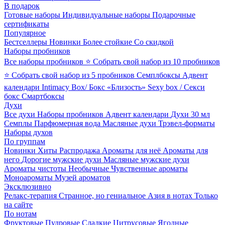
В подарок
Готовые наборы
Индивидуальные наборы
Подарочные
сертификаты
Популярное
Бестселлеры
Новинки
Более стойкие
Со скидкой
Наборы пробников
Все наборы пробников
⭐ Собрать свой набор из 10 пробников
⭐ Собрать свой набор из 5 пробников
Семплбоксы
Адвент
календари
Intimacy Box/ Бокс «Близость»
Sexy box / Секси
бокс
Смартбоксы
Духи
Все духи
Наборы пробников
Адвент календари
Духи 30 мл
Семплы
Парфюмерная вода
Масляные духи
Трэвел-форматы
Наборы духов
По группам
Новинки
Хиты
Распродажа
Ароматы для неё
Ароматы для
него
Дорогие мужские духи
Масляные мужские духи
Ароматы чистоты
Необычные
Чувственные ароматы
Моноароматы
Музей ароматов
Эксклюзивно
Релакс-терапия
Странное, но гениальное
Азия в нотах
Только
на сайте
По нотам
Фруктовые
Пудровые
Сладкие
Цитрусовые
Ягодные