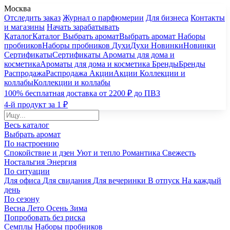
Москва
Отследить заказ
Журнал о парфюмерии
Для бизнеса
Контакты
и магазины
Начать зарабатывать
Каталог
Каталог
Выбрать аромат
Выбрать аромат
Наборы
пробников
Наборы пробников
Духи
Духи
Новинки
Новинки
Сертификаты
Сертификаты
Ароматы для дома и
косметика
Ароматы для дома и косметика
Бренды
Бренды
Распродажа
Распродажа
Акции
Акции
Коллекции и
коллабы
Коллекции и коллабы
100% бесплатная доставка от 2200 ₽ до ПВЗ
4-й продукт за 1 ₽
Весь каталог
Выбрать аромат
По настроению
Спокойствие и дзен
Уют и тепло
Романтика
Свежесть
Ностальгия
Энергия
По ситуации
Для офиса
Для свидания
Для вечеринки
В отпуск
На каждый
день
По сезону
Весна
Лето
Осень
Зима
Попробовать без риска
Семплы
Наборы пробников