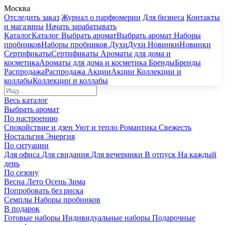
Москва
Отследить заказ
Журнал о парфюмерии
Для бизнеса
Контакты
и магазины
Начать зарабатывать
Каталог
Каталог
Выбрать аромат
Выбрать аромат
Наборы
пробников
Наборы пробников
Духи
Духи
Новинки
Новинки
Сертификаты
Сертификаты
Ароматы для дома и
косметика
Ароматы для дома и косметика
Бренды
Бренды
Распродажа
Распродажа
Акции
Акции
Коллекции и
коллабы
Коллекции и коллабы
Весь каталог
Выбрать аромат
По настроению
Спокойствие и дзен
Уют и тепло
Романтика
Свежесть
Ностальгия
Энергия
По ситуации
Для офиса
Для свидания
Для вечеринки
В отпуск
На каждый
день
По сезону
Весна
Лето
Осень
Зима
Попробовать без риска
Семплы
Наборы пробников
В подарок
Готовые наборы
Индивидуальные наборы
Подарочные