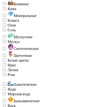
Кожаные
Кожа
Минеральные
Бумага
Озон
Соль
Мускусные
Мускус
Синтетические
Цветочные
Белые цветы
Ирис
Лилия
Роза
Акватические
Вода
Морская вода
Бальзамические
Воск