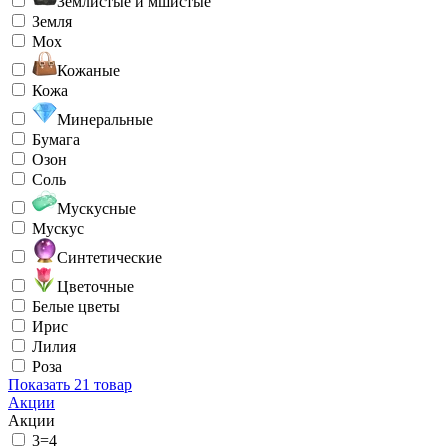
Землистые и мшистые
Земля
Мох
Кожаные
Кожа
Минеральные
Бумага
Озон
Соль
Мускусные
Мускус
Синтетические
Цветочные
Белые цветы
Ирис
Лилия
Роза
Показать
21 товар
Акции
Акции
3=4