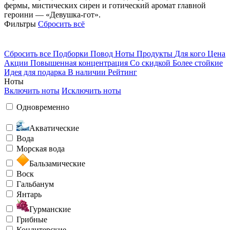
фермы, мистических сирен и готический аромат главной
героини — «Девушка-гот».
Фильтры
Сбросить всё
Сбросить все
Подборки
Повод
Ноты
Продукты
Для кого
Цена
Акции
Повышенная концентрация
Со скидкой
Более стойкие
Идея для подарка
В наличии
Рейтинг
Ноты
Включить ноты
Исключить ноты
Одновременно
Акватические
Вода
Морская вода
Бальзамические
Воск
Гальбанум
Янтарь
Гурманские
Грибные
Кондитерские