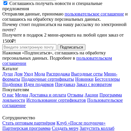
Соглашаюсь получать новости и специальные
предложения
Отправляя данные, принимаю
пользовательское соглашение
и
соглашаюсь на обработку персональных данных.
Почему стоит подписаться на нашу рассылку по электронной
почте?
Получите в подарок 2 мини-аромата на любой один заказ от
1500₽!
Подписаться
Нажимая «Подписаться», соглашаюсь на обработку
персональных данных. Подробнее в
пользовательском
соглашении
Каталог
Духи
Дом
Уход
Мода
Распродажа
Выгодные сеты
Мини-
форматы
Подарочные сертификаты
Новинки
Бестселлеры
Подборки
Идеи подарков
Предзаказ
Заказ с возвратом
Покупателям
О нас
Медиа
Доставка и оплата
Отзывы
Акции
Программа
лояльности
Использование сертификатов
Пользовательское
соглашение
Сотрудничество
Стать оптовым партнёром
Клуб «После полуночи»
Партнерская программа
Создать мерч
Запустить коллаб