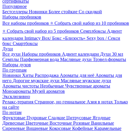
сертификаты
Популярное
Бестселлеры
Новинки
Более стойкие
Со скидкой
Наборы пробников
Все наборы пробников
⭐ Собрать свой набор из 10 пробников
⭐ Собрать свой набор из 5 пробников
Семплбоксы
Адвент
календари
Intimacy Box/ Бокс «Близость»
Sexy box / Секси
бокс
Смартбоксы
Духи
Все духи
Наборы пробников
Адвент календари
Духи 30 мл
Семплы
Парфюмерная вода
Масляные духи
Трэвел-форматы
Наборы духов
По группам
Новинки
Хиты
Распродажа
Ароматы для неё
Ароматы для
него
Дорогие мужские духи
Масляные мужские духи
Ароматы чистоты
Необычные
Чувственные ароматы
Моноароматы
Музей ароматов
Эксклюзивно
Релакс-терапия
Странное, но гениальное
Азия в нотах
Только
на сайте
По нотам
Фруктовые
Пудровые
Сладкие
Цитрусовые
Ягодные
Древесные
Цветочные
Восточные
Розовые
Ванильные
Сиреневые
Вишневые
Кокосовые
Кофейные
Карамельные