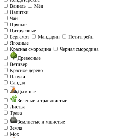
Ваниль
Мёд
Напитки
Чай
Пряные
Цитрусовые
Бергамот
Мандарин
Петитгрейн
Ягодные
Красная смородина
Черная смородина
Древесные
Ветивер
Красное дерево
Пачули
Сандал
Дымные
Зеленые и травянистые
Листья
Трава
Землистые и мшистые
Земля
Мох