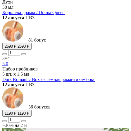
Духи
30 мл
Королева драмы / Drama Queen
12 августа
ПВЗ
+ 81 бонус
2690 ₽
2690 ₽
3=4
5.0
Набор пробников
5 шт. х 1.5 мл
Dark Romantic Box / «Тёмная романтика» бокс
12 августа
ПВЗ
+ 36 бонусов
1190 ₽
1190 ₽
−30% на 2-й