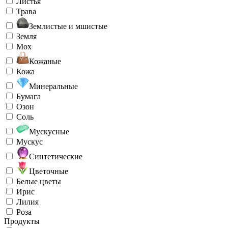
Листья
Трава
Землистые и мшистые
Земля
Мох
Кожаные
Кожа
Минеральные
Бумага
Озон
Соль
Мускусные
Мускус
Синтетические
Цветочные
Белые цветы
Ирис
Лилия
Роза
Продукты