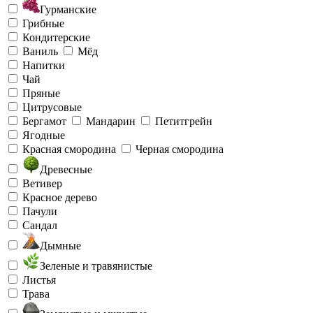
Гурманские
Грибные
Кондитерские
Ваниль
Мёд
Напитки
Чай
Пряные
Цитрусовые
Бергамот
Мандарин
Петитгрейн
Ягодные
Красная смородина
Черная смородина
Древесные
Ветивер
Красное дерево
Пачули
Сандал
Дымные
Зеленые и травянистые
Листья
Трава