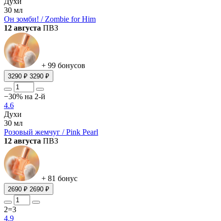
Духи
30 мл
Он зомби! / Zombie for Him
12 августа
ПВЗ
+ 99 бонусов
3290 ₽
3290 ₽
−30% на 2-й
4.6
Духи
30 мл
Розовый жемчуг / Pink Pearl
12 августа
ПВЗ
+ 81 бонус
2690 ₽
2690 ₽
2=3
4.9