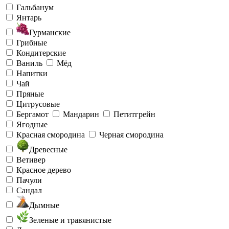
Гальбанум
Янтарь
Гурманские
Грибные
Кондитерские
Ваниль
Мёд
Напитки
Чай
Пряные
Цитрусовые
Бергамот
Мандарин
Петитгрейн
Ягодные
Красная смородина
Черная смородина
Древесные
Ветивер
Красное дерево
Пачули
Сандал
Дымные
Зеленые и травянистые