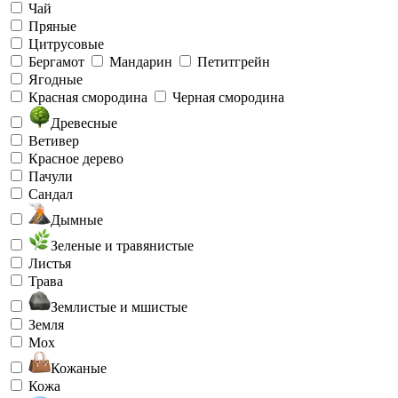
Чай
Пряные
Цитрусовые
Бергамот
Мандарин
Петитгрейн
Ягодные
Красная смородина
Черная смородина
Древесные
Ветивер
Красное дерево
Пачули
Сандал
Дымные
Зеленые и травянистые
Листья
Трава
Землистые и мшистые
Земля
Мох
Кожаные
Кожа