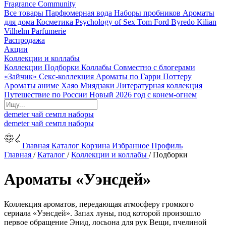
Fragrance Community
Все товары
Парфюмерная вода
Наборы пробников
Ароматы
для дома
Косметика
Psychology of Sex
Tom Ford
Byredo
Kilian
Vilhelm Parfumerie
Распродажа
Акции
Коллекции и коллабы
Коллекции
Подборки
Коллабы
Совместно с блогерами
«Зайчик»
Секс-коллекция
Ароматы по Гарри Поттеру
Ароматы аниме Хаяо Миядзаки
Литературная коллекция
Путешествие по России
Новый 2026 год с конем-огнем
demeter
чай
семпл
наборы
demeter
чай
семпл
наборы
Главная
Каталог
Корзина
Избранное
Профиль
Главная
/
Каталог
/
Коллекции и коллабы
/
Подборки
Ароматы «Уэнсдей»
Коллекция ароматов, передающая атмосферу громкого
сериала «Уэнсдей». Запах луны, под которой произошло
первое обращение Энид, лосьона для рук Вещи, пчелиной