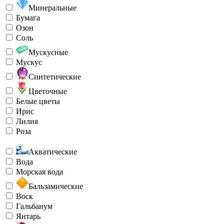
Минеральные
Бумага
Озон
Соль
Мускусные
Мускус
Синтетические
Цветочные
Белые цветы
Ирис
Лилия
Роза
Акватические
Вода
Морская вода
Бальзамические
Воск
Гальбанум
Янтарь