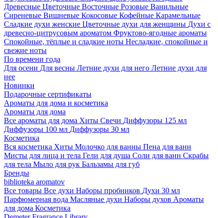
Древесные
Цветочные
Восточные
Розовые
Ванильные
Сиреневые
Вишневые
Кокосовые
Кофейные
Карамельные
Сладкие духи женские
Цветочные духи для женщины
Духи с
древесно-цитрусовым ароматом
Фруктово-ягодные ароматы
Спокойные, тёплые и сладкие ноты
Несладкие, спокойные и
свежие ноты
По времени года
Для осени
Для весны
Летние духи для него
Летние духи для
нее
Новинки
Подарочные сертификаты
Ароматы для дома и косметика
Ароматы для дома
Все ароматы для дома
Хиты
Свечи
Диффузоры 125 мл
Диффузоры 100 мл
Диффузоры 30 мл
Косметика
Вся косметика
Хиты
Молочко для ванны
Пена для ванн
Мисты для лица и тела
Гели для душа
Соли для ванн
Скрабы
для тела
Мыло для рук
Бальзамы для губ
Бренды
biblioteka aromatov
Все товары
Все духи
Наборы пробников
Духи 30 мл
Парфюмерная вода
Масляные духи
Наборы духов
Ароматы
для дома
Косметика
Demeter Fragrance Library