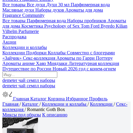
Все товары
Все духи
Духи 30 мл
Парфюмерная вода
Масляные духи
Наборы духов
Ароматы для дома
Fragrance Community
Все товары
Парфюмерная вода
Наборы пробников
Ароматы
для дома
Косметика
Psychology of Sex
Tom Ford
Byredo
Kilian
Vilhelm Parfumerie
Распродажа
Акции
Коллекции и коллабы
Коллекции
Подборки
Коллабы
Совместно с блогерами
«Зайчик»
Секс-коллекция
Ароматы по Гарри Поттеру
Ароматы аниме Хаяо Миядзаки
Литературная коллекция
Путешествие по России
Новый 2026 год с конем-огнем
demeter
чай
семпл
наборы
demeter
чай
семпл
наборы
Главная
Каталог
Корзина
Избранное
Профиль
Главная
/
Каталог
/
Коллекции и коллабы
/
Коллекции
/
Секс-
коллекция
/
Romantic Goth Box
Миксы под образы
К описанию