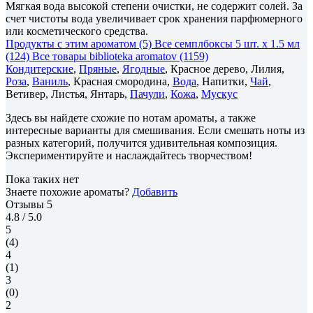
Мягкая вода высокой степени очистки, не содержит солей. За
счет чистоты вода увеличивает срок хранения парфюмерного
или косметического средства.
Продукты с этим ароматом (5)
Все семплбоксы 5 шт. х 1.5 мл
(124)
Все товары biblioteka aromatov (1159)
Кондитерские
,
Пряные
,
Ягодные
, Красное дерево, Лилия,
Роза
,
Ваниль
, Красная смородина,
Вода
, Напитки,
Чай
,
Ветивер, Листья, Янтарь,
Пачули
,
Кожа
,
Мускус
Здесь вы найдете схожие по нотам ароматы, а также
интересные варианты для смешивания. Если смешать ноты из
разных категорий, получится удивительная композиция.
Экспериментируйте и наслаждайтесь творчеством!
Пока таких нет
Знаете похожие ароматы?
Добавить
Отзывы
5
4.8
/ 5.0
5
(4)
4
(1)
3
(0)
2