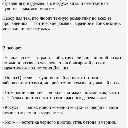
страдания и надежды, а в воздухе витали безответные
чувства, знакомые многим.
Набор для тех, кто любит тёмную романтику во всех её
проявлениях — готические романы, мрачное и тонкое кино,
меланхоличную музыку.
В наборе:
«Черная роза» — страсть в объятиях эликсира ночной розы с
нотами и розового чая, лепестков болгарской розы и
наркотического цветения Даваны.
«Drama Queen» — чувственный аромат с нотами
заброшенного замка, мокрой земли, тумана и увядшей розы.
«Похоронное бюро» — король эпатажа с нотами мокрых от
слёз белых цветов и мотивами красного дерева и лака.
«Косуха» — запах новой кожаной косухи заговорит с вами
немного дерзко и в меру резко.
«Noir» — эстетика чёрного в нотах угля, бетона и чернил.