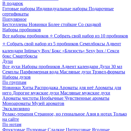
В подарок
Готовые наборы
Индивидуальные наборы
Подарочные
сертификаты
Популярное
Бестселлеры
Новинки
Более стойкие
Со скидкой
Наборы пробников
Все наборы пробников
⭐ Собрать свой набор из 10 пробников
⭐ Собрать свой набор из 5 пробников
Семплбоксы
Адвент
календари
Intimacy Box/ Бокс «Близость»
Sexy box / Секси
бокс
Смартбоксы
Духи
Все духи
Наборы пробников
Адвент календари
Духи 30 мл
Семплы
Парфюмерная вода
Масляные духи
Трэвел-форматы
Наборы духов
По группам
Новинки
Хиты
Распродажа
Ароматы для неё
Ароматы для
него
Дорогие мужские духи
Масляные мужские духи
Ароматы чистоты
Необычные
Чувственные ароматы
Моноароматы
Музей ароматов
Эксклюзивно
Релакс-терапия
Странное, но гениальное
Азия в нотах
Только
на сайте
По нотам
Фруктовые
Пудровые
Сладкие
Цитрусовые
Ягодные