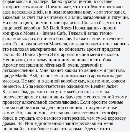
форме масла в роллере. Запах букета цветов, в составе
которого есть лилии. Представьте, что этот букет простоял в
вазе несколько дней, и в нем не меняли воду - вот этот запах.
Тяжелый за счёт явно читаемых лилий, загадочный и тягучий.
На вкус и цвет, но мне такое нравится. Сказала бы, что это
лицо всей коробки. 5/5 Dark Roses Неожиданно - просто
копирка с Montale - Intense Cafe. Тяжелый запах тёмно-
фиолетовых роз, и ничего больше. Также слетает в течение
часа. Если вам хочется Монталя, но жадно платить так много -
это неплохая альтернатива, но обновлять аромат придется
часто. 3/5 Drama Queen Этот аромат выбил меня из колеи.
Непонятно, по какому принципу он попал в этот бокс.
Аромат совершенно лёгенький, очень девчачий и
легкомысленный. Мне пахнет каким-то дешевым игристым,
вроде Martini Asti, плюс чем-то похожим на аромамасла для
массажа. Не моё, и в данной коробке ему, как по мне, совсем
не место. 1/5 за несоответствие ожиданиям Leather Jacket
Казалось бы, должно пахнуть кожей, но по факту вы
получаете аромат подгнивших фруктов с естественной этому
процессу алкогольной составляющей. Если бросите сочные
сливы и абрикосы на день под солнцем - получите то же
самое. Но, как по мне, этот запах соответствует атмосфере
бокса и слушать его намного интереснее, чем ту же королеву
драмы. 4/5 Noir Единственной заинтересовавшей меня
новинкой в этом боксе стал этот аромат. Здесь что-то