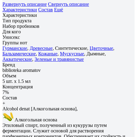
Развернуть описание
Свернуть описание
Характеристики
Состав
Ещё
Характеристики
Тип продукта
Набор пробников
Для кого
Унисекс
Группы нот
Гурманские
,
Древесные
, Синтетические,
Цветочные
,
Бальзамические
,
Кожаные
,
Мускусные
, Дымные,
Акватические
,
Зеленые и травянистые
Бренд
biblioteka aromatov
Объем
5 шт. х 1.5 мл
Концентрация
7%
Состав
+
Alcohol denat [Алкогольная основа],
Алкогольная основа
Этиловый спирт, полученный из кукурузы путем
ферментации. Служит основой для растворения
парфюмерных компонентов. Обеспечивает их стойкость и