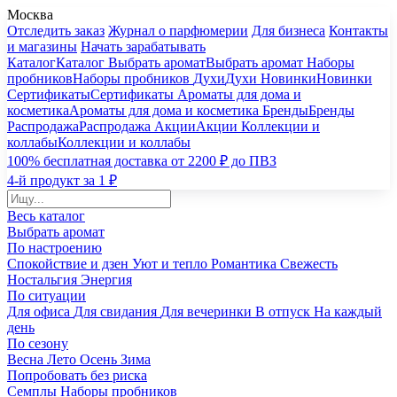
Москва
Отследить заказ
Журнал о парфюмерии
Для бизнеса
Контакты
и магазины
Начать зарабатывать
Каталог
Каталог
Выбрать аромат
Выбрать аромат
Наборы
пробников
Наборы пробников
Духи
Духи
Новинки
Новинки
Сертификаты
Сертификаты
Ароматы для дома и
косметика
Ароматы для дома и косметика
Бренды
Бренды
Распродажа
Распродажа
Акции
Акции
Коллекции и
коллабы
Коллекции и коллабы
100% бесплатная доставка от 2200 ₽ до ПВЗ
4-й продукт за 1 ₽
Весь каталог
Выбрать аромат
По настроению
Спокойствие и дзен
Уют и тепло
Романтика
Свежесть
Ностальгия
Энергия
По ситуации
Для офиса
Для свидания
Для вечеринки
В отпуск
На каждый
день
По сезону
Весна
Лето
Осень
Зима
Попробовать без риска
Семплы
Наборы пробников