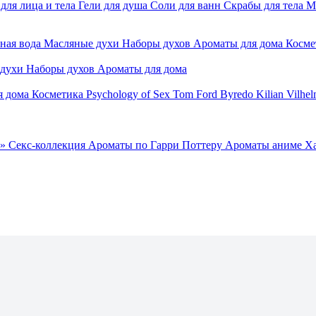
для лица и тела
Гели для душа
Соли для ванн
Скрабы для тела
М
ная вода
Масляные духи
Наборы духов
Ароматы для дома
Косме
 духи
Наборы духов
Ароматы для дома
я дома
Косметика
Psychology of Sex
Tom Ford
Byredo
Kilian
Vilhel
»
Секс-коллекция
Ароматы по Гарри Поттеру
Ароматы аниме Х