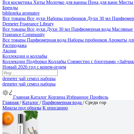
Вся косметика
Хиты
Молочко для ванны
Пена для ванн
Мисты 
Бренды
biblioteka aromatov
Все товары
Все духи
Наборы пробников
Духи 30 мл
Парфюмер
Demeter Fragrance Library
Все товары
Все духи
Духи 30 мл
Парфюмерная вода
Масляные
Fragrance Community
Все товары
Парфюмерная вода
Наборы пробников
Ароматы дл
Распродажа
Акции
Коллекции и коллабы
Коллекции
Подборки
Коллабы
Совместно с блогерами
«Зайчик
Новый 2026 год с конем-огнем
demeter
чай
семпл
наборы
demeter
чай
семпл
наборы
Главная
Каталог
Корзина
Избранное
Профиль
Главная
/
Каталог
/
Парфюмерная вода
/
Среди гор
Миксы под образы
К описанию