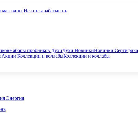
и магазины
Начать зарабатывать
иков
Наборы пробников
Духи
Духи
Новинки
Новинки
Сертифик
и
Акции
Коллекции и коллабы
Коллекции и коллабы
гия
Энергия
ень