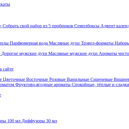
икаты
⭐ Собрать свой набор из 5 пробников
Семплбоксы
Адвент кален
мплы
Парфюмерная вода
Масляные духи
Трэвел-форматы
Наборы
о
Дорогие мужские духи
Масляные мужские духи
Ароматы чист
а сайте
е
Цветочные
Восточные
Розовые
Ванильные
Сиреневые
Вишне
роматом
Фруктово-ягодные ароматы
Спокойные, тёплые и сладк
е
ры 100 мл
Диффузоры 30 мл