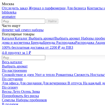
Москва
Отследить заказ
Журнал о парфюмерии
Для бизнеса
Контакты 
biblioteka
aromatov
Найти
Часто ищут
demeter
чай
семпл
наборы
Популярные товары
Каталог
Каталог
Выбрать аромат
Выбрать аромат
Наборы пробн
дома и косметика
Бренды
Бренды
Распродажа
Распродажа
Акци
100% бесплатная доставка от 2200 ₽ до ПВЗ
4-й продукт за 1 ₽
Весь каталог
Выбрать аромат
По настроению
Спокойствие и дзен
Уют и тепло
Романтика
Свежесть
Носталь
По ситуации
Для офиса
Для свидания
Для вечеринки
В отпуск
На каждый д
По сезону
Весна
Лето
Осень
Зима
Попробовать без риска
Семплы
Наборы пробников
В подарок