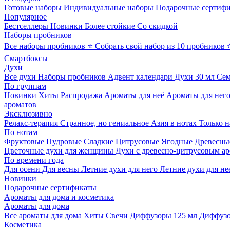
Готовые наборы
Индивидуальные наборы
Подарочные сертиф
Популярное
Бестселлеры
Новинки
Более стойкие
Со скидкой
Наборы пробников
Все наборы пробников
⭐ Собрать свой набор из 10 пробников
Смартбоксы
Духи
Все духи
Наборы пробников
Адвент календари
Духи 30 мл
Се
По группам
Новинки
Хиты
Распродажа
Ароматы для неё
Ароматы для нег
ароматов
Эксклюзивно
Релакс-терапия
Странное, но гениальное
Азия в нотах
Только н
По нотам
Фруктовые
Пудровые
Сладкие
Цитрусовые
Ягодные
Древесны
Цветочные духи для женщины
Духи с древесно-цитрусовым а
По времени года
Для осени
Для весны
Летние духи для него
Летние духи для не
Новинки
Подарочные сертификаты
Ароматы для дома и косметика
Ароматы для дома
Все ароматы для дома
Хиты
Свечи
Диффузоры 125 мл
Диффузо
Косметика