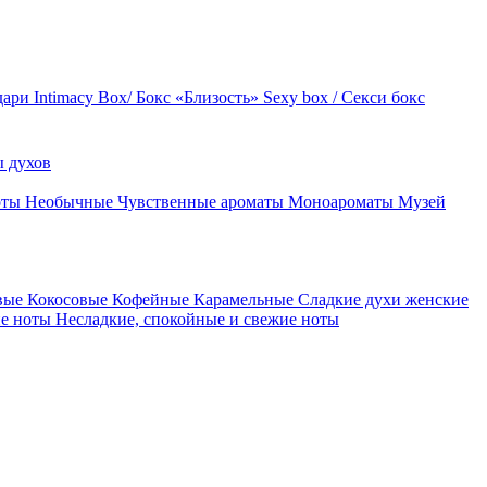
дари
Intimacy Box/ Бокс «Близость»
Sexy box / Секси бокс
 духов
оты
Необычные
Чувственные ароматы
Моноароматы
Музей
вые
Кокосовые
Кофейные
Карамельные
Сладкие духи женские
ие ноты
Несладкие, спокойные и свежие ноты