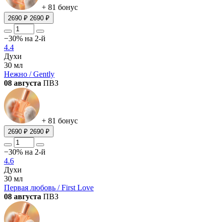
+ 81 бонус
2690 ₽
2690 ₽
−30% на 2-й
4.4
Духи
30 мл
Нежно / Gently
08 августа
ПВЗ
+ 81 бонус
2690 ₽
2690 ₽
−30% на 2-й
4.6
Духи
30 мл
Первая любовь / First Love
08 августа
ПВЗ