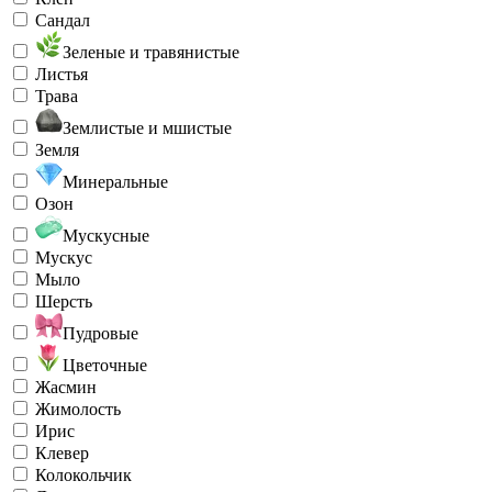
Сандал
Зеленые и травянистые
Листья
Трава
Землистые и мшистые
Земля
Минеральные
Озон
Мускусные
Мускус
Мыло
Шерсть
Пудровые
Цветочные
Жасмин
Жимолость
Ирис
Клевер
Колокольчик