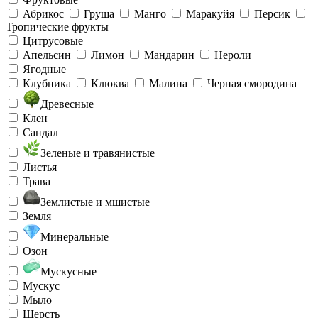
Абрикос
Груша
Манго
Маракуйя
Персик
Тропические фрукты
Цитрусовые
Апельсин
Лимон
Мандарин
Нероли
Ягодные
Клубника
Клюква
Малина
Черная смородина
Древесные
Клен
Сандал
Зеленые и травянистые
Листья
Трава
Землистые и мшистые
Земля
Минеральные
Озон
Мускусные
Мускус
Мыло
Шерсть