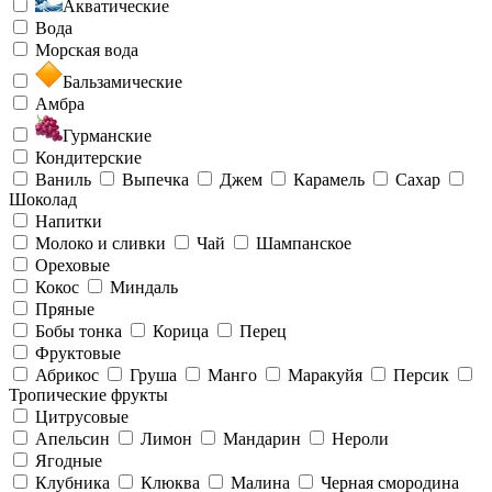
Акватические
Вода
Морская вода
Бальзамические
Амбра
Гурманские
Кондитерские
Ваниль
Выпечка
Джем
Карамель
Сахар
Шоколад
Напитки
Молоко и сливки
Чай
Шампанское
Ореховые
Кокос
Миндаль
Пряные
Бобы тонка
Корица
Перец
Фруктовые
Абрикос
Груша
Манго
Маракуйя
Персик
Тропические фрукты
Цитрусовые
Апельсин
Лимон
Мандарин
Нероли
Ягодные
Клубника
Клюква
Малина
Черная смородина