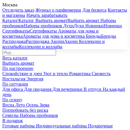
Москва
Отследить заказ
Журнал о парфюмерии
Для бизнеса
Контакты
и магазины
Начать зарабатывать
Каталог
Каталог
Выбрать аромат
Выбрать аромат
Наборы
пробников
Наборы пробников
Духи
Духи
Новинки
Новинки
Сертификаты
Сертификаты
Ароматы для дома и
косметика
Ароматы для дома и косметика
Бренды
Бренды
Распродажа
Распродажа
Акции
Акции
Коллекции и
коллабы
Коллекции и коллабы
Весь каталог
Выбрать аромат
По настроению
Спокойствие и дзен
Уют и тепло
Романтика
Свежесть
Ностальгия
Энергия
По ситуации
Для офиса
Для свидания
Для вечеринки
В отпуск
На каждый
день
По сезону
Весна
Лето
Осень
Зима
Попробовать без риска
Семплы
Наборы пробников
В подарок
Готовые наборы
Индивидуальные наборы
Подарочные