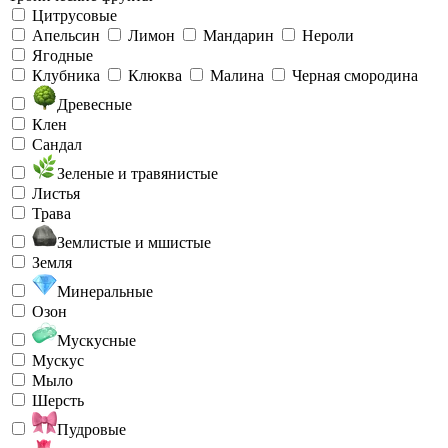
Цитрусовые
Апельсин
Лимон
Мандарин
Нероли
Ягодные
Клубника
Клюква
Малина
Черная смородина
Древесные
Клен
Сандал
Зеленые и травянистые
Листья
Трава
Землистые и мшистые
Земля
Минеральные
Озон
Мускусные
Мускус
Мыло
Шерсть
Пудровые