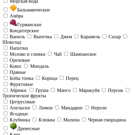
Морская вода
Бальзамические
Амбра
Гурманские
Кондитерские
Ваниль
Выпечка
Джем
Карамель
Сахар
Шоколад
Напитки
Молоко и сливки
Чай
Шампанское
Ореховые
Кокос
Миндаль
Пряные
Бобы тонка
Корица
Перец
Фруктовые
Абрикос
Груша
Манго
Маракуйя
Персик
Тропические фрукты
Цитрусовые
Апельсин
Лимон
Мандарин
Нероли
Ягодные
Клубника
Клюква
Малина
Черная смородина
Древесные
Клен