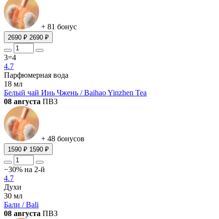
+ 81 бонус
2690 ₽
2690 ₽
3=4
4.7
Парфюмерная вода
18 мл
Белый чай Инь Чжень / Baihao Yinzhen Tea
08 августа
ПВЗ
+ 48 бонусов
1590 ₽
1590 ₽
−30% на 2-й
4.7
Духи
30 мл
Бали / Bali
08 августа
ПВЗ