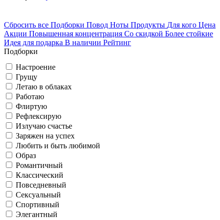
Сбросить все
Подборки
Повод
Ноты
Продукты
Для кого
Цена
Акции
Повышенная концентрация
Со скидкой
Более стойкие
Идея для подарка
В наличии
Рейтинг
Подборки
Настроение
Грущу
Летаю в облаках
Работаю
Флиртую
Рефлексирую
Излучаю счастье
Заряжен на успех
Любить и быть любимой
Образ
Романтичный
Классический
Повседневный
Сексуальный
Спортивный
Элегантный