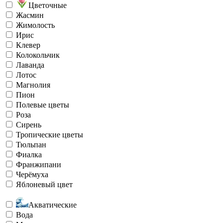
Цветочные
Жасмин
Жимолость
Ирис
Клевер
Колокольчик
Лаванда
Лотос
Магнолия
Пион
Полевые цветы
Роза
Сирень
Тропические цветы
Тюльпан
Фиалка
Франжипани
Черёмуха
Яблоневый цвет
Акватические
Вода