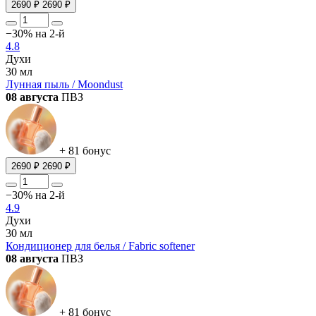
2690 ₽
2690 ₽
−30% на 2-й
4.8
Духи
30 мл
Лунная пыль / Moondust
08 августа
ПВЗ
+ 81 бонус
2690 ₽
2690 ₽
−30% на 2-й
4.9
Духи
30 мл
Кондиционер для белья / Fabric softener
08 августа
ПВЗ
+ 81 бонус