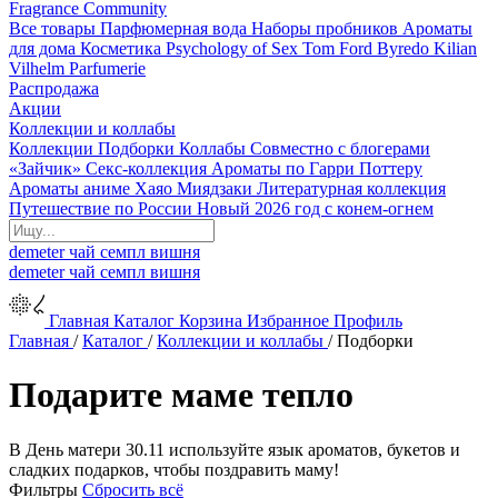
Fragrance Community
Все товары
Парфюмерная вода
Наборы пробников
Ароматы
для дома
Косметика
Psychology of Sex
Tom Ford
Byredo
Kilian
Vilhelm Parfumerie
Распродажа
Акции
Коллекции и коллабы
Коллекции
Подборки
Коллабы
Совместно с блогерами
«Зайчик»
Секс-коллекция
Ароматы по Гарри Поттеру
Ароматы аниме Хаяо Миядзаки
Литературная коллекция
Путешествие по России
Новый 2026 год с конем-огнем
demeter
чай
семпл
вишня
demeter
чай
семпл
вишня
Главная
Каталог
Корзина
Избранное
Профиль
Главная
/
Каталог
/
Коллекции и коллабы
/
Подборки
Подарите маме тепло
В День матери 30.11 используйте язык ароматов, букетов и
сладких подарков, чтобы поздравить маму!
Фильтры
Сбросить всё