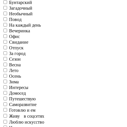
Бунтарский
Загадочный
Необычный
Повод
На каждый день
Вечеринка
Офис
Свидание
Отпуск
За город
Сезон
Весна
Лето
Осень
Зима
Интересы
Домосед
Путешествую
Саморазвитие
Готовлю и ем
Живу в соцсетях
Люблю искусство