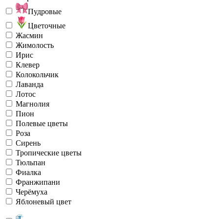
Пудровые
Цветочные
Жасмин
Жимолость
Ирис
Клевер
Колокольчик
Лаванда
Лотос
Магнолия
Пион
Полевые цветы
Роза
Сирень
Тропические цветы
Тюльпан
Фиалка
Франжипани
Черёмуха
Яблоневый цвет