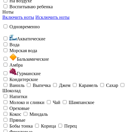
На воздухе
Воспитываю ребенка
Ноты
Включить ноты
Исключить ноты
Одновременно
Акватические
Вода
Морская вода
Бальзамические
Амбра
Гурманские
Кондитерские
Ваниль
Выпечка
Джем
Карамель
Сахар
Шоколад
Напитки
Молоко и сливки
Чай
Шампанское
Ореховые
Кокос
Миндаль
Пряные
Бобы тонка
Корица
Перец
Фруктовые