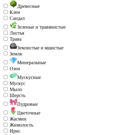
Древесные
Клен
Сандал
Зеленые и травянистые
Листья
Трава
Землистые и мшистые
Земля
Минеральные
Озон
Мускусные
Мускус
Мыло
Шерсть
Пудровые
Цветочные
Жасмин
Жимолость
Ирис