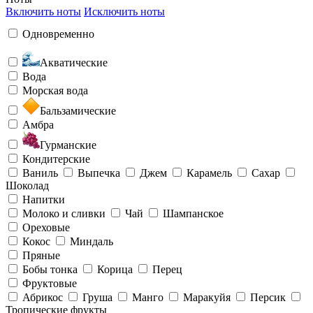
Включить ноты
Исключить ноты
Одновременно
Акватические
Вода
Морская вода
Бальзамические
Амбра
Гурманские
Кондитерские
Ваниль
Выпечка
Джем
Карамель
Сахар
Шоколад
Напитки
Молоко и сливки
Чай
Шампанское
Ореховые
Кокос
Миндаль
Пряные
Бобы тонка
Корица
Перец
Фруктовые
Абрикос
Груша
Манго
Маракуйя
Персик
Тропические фрукты