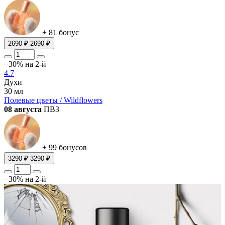
+ 81 бонус
2690 ₽
2690 ₽
−30% на 2-й
4.7
Духи
30 мл
Полевые цветы / Wildflowers
08 августа
ПВЗ
+ 99 бонусов
3290 ₽
3290 ₽
−30% на 2-й