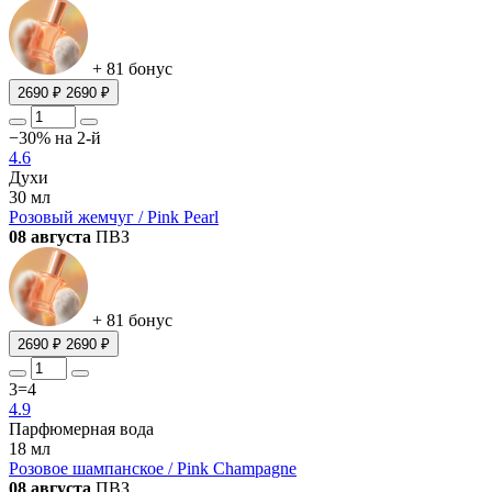
+ 81 бонус
2690 ₽
2690 ₽
−30% на 2-й
4.6
Духи
30 мл
Розовый жемчуг / Pink Pearl
08 августа
ПВЗ
+ 81 бонус
2690 ₽
2690 ₽
3=4
4.9
Парфюмерная вода
18 мл
Розовое шампанское / Pink Champagne
08 августа
ПВЗ