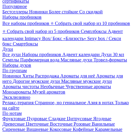
сертификаты
Популярное
Бестселлеры
Новинки
Более стойкие
Со скидкой
Наборы пробников
Все наборы пробников
⭐ Собрать свой набор из 10 пробников
⭐ Собрать свой набор из 5 пробников
Семплбоксы
Адвент
календари
Intimacy Box/ Бокс «Близость»
Sexy box / Секси
бокс
Смартбоксы
Духи
Все духи
Наборы пробников
Адвент календари
Духи 30 мл
Семплы
Парфюмерная вода
Масляные духи
Трэвел-форматы
Наборы духов
По группам
Новинки
Хиты
Распродажа
Ароматы для неё
Ароматы для
него
Дорогие мужские духи
Масляные мужские духи
Ароматы чистоты
Необычные
Чувственные ароматы
Моноароматы
Музей ароматов
Эксклюзивно
Релакс-терапия
Странное, но гениальное
Азия в нотах
Только
на сайте
По нотам
Фруктовые
Пудровые
Сладкие
Цитрусовые
Ягодные
Древесные
Цветочные
Восточные
Розовые
Ванильные
Сиреневые
Вишневые
Кокосовые
Кофейные
Карамельные