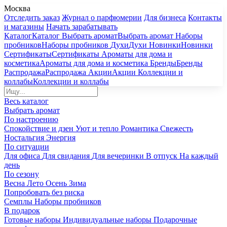
Москва
Отследить заказ
Журнал о парфюмерии
Для бизнеса
Контакты
и магазины
Начать зарабатывать
Каталог
Каталог
Выбрать аромат
Выбрать аромат
Наборы
пробников
Наборы пробников
Духи
Духи
Новинки
Новинки
Сертификаты
Сертификаты
Ароматы для дома и
косметика
Ароматы для дома и косметика
Бренды
Бренды
Распродажа
Распродажа
Акции
Акции
Коллекции и
коллабы
Коллекции и коллабы
Весь каталог
Выбрать аромат
По настроению
Спокойствие и дзен
Уют и тепло
Романтика
Свежесть
Ностальгия
Энергия
По ситуации
Для офиса
Для свидания
Для вечеринки
В отпуск
На каждый
день
По сезону
Весна
Лето
Осень
Зима
Попробовать без риска
Семплы
Наборы пробников
В подарок
Готовые наборы
Индивидуальные наборы
Подарочные