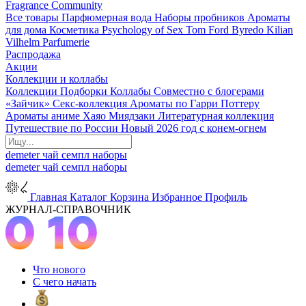
Fragrance Community
Все товары
Парфюмерная вода
Наборы пробников
Ароматы
для дома
Косметика
Psychology of Sex
Tom Ford
Byredo
Kilian
Vilhelm Parfumerie
Распродажа
Акции
Коллекции и коллабы
Коллекции
Подборки
Коллабы
Совместно с блогерами
«Зайчик»
Секс-коллекция
Ароматы по Гарри Поттеру
Ароматы аниме Хаяо Миядзаки
Литературная коллекция
Путешествие по России
Новый 2026 год с конем-огнем
demeter
чай
семпл
наборы
demeter
чай
семпл
наборы
Главная
Каталог
Корзина
Избранное
Профиль
ЖУРНАЛ-СПРАВОЧНИК
Что нового
С чего начать