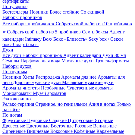
сертификаты
Популярное
Бестселлеры
Новинки
Более стойкие
Со скидкой
Наборы пробников
Все наборы пробников
⭐ Собрать свой набор из 10 пробников
⭐ Собрать свой набор из 5 пробников
Семплбоксы
Адвент
календари
Intimacy Box/ Бокс «Близость»
Sexy box / Секси
бокс
Смартбоксы
Духи
Все духи
Наборы пробников
Адвент календари
Духи 30 мл
Семплы
Парфюмерная вода
Масляные духи
Трэвел-форматы
Наборы духов
По группам
Новинки
Хиты
Распродажа
Ароматы для неё
Ароматы для
него
Дорогие мужские духи
Масляные мужские духи
Ароматы чистоты
Необычные
Чувственные ароматы
Моноароматы
Музей ароматов
Эксклюзивно
Релакс-терапия
Странное, но гениальное
Азия в нотах
Только
на сайте
По нотам
Фруктовые
Пудровые
Сладкие
Цитрусовые
Ягодные
Древесные
Цветочные
Восточные
Розовые
Ванильные
Сиреневые
Вишневые
Кокосовые
Кофейные
Карамельные