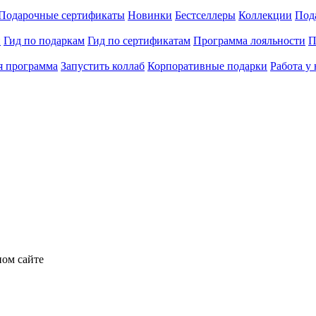
Подарочные сертификаты
Новинки
Бестселлеры
Коллекции
Под
и
Гид по подаркам
Гид по сертификатам
Программа лояльности
П
я программа
Запустить коллаб
Корпоративные подарки
Работа у 
ном сайте