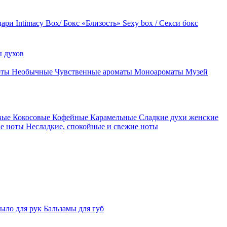
дари
Intimacy Box/ Бокс «Близость»
Sexy box / Секси бокс
 духов
оты
Необычные
Чувственные ароматы
Моноароматы
Музей
вые
Кокосовые
Кофейные
Карамельные
Сладкие духи женские
ие ноты
Несладкие, спокойные и свежие ноты
ыло для рук
Бальзамы для губ