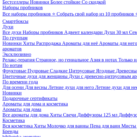
Бестселлеры
Новинки
Более стойкие
Со скидкой
Наборы пробников
Все наборы пробников
⭐ Собрать свой набор из 10 пробников
Смартбоксы
Духи
Все духи
Наборы пробников
Адвент календари
Духи 30 мл
Се
По группам
Новинки
Хиты
Распродажа
Ароматы для неё
Ароматы для нег
ароматов
Эксклюзивно
Релакс-терапия
Странное, но гениальное
Азия в нотах
Только н
По нотам
Фруктовые
Пудровые
Сладкие
Цитрусовые
Ягодные
Древесны
Цветочные духи для женщины
Духи с древесно-цитрусовым а
По времени года
Для осени
Для весны
Летние духи для него
Летние духи для не
Новинки
Подарочные сертификаты
Ароматы для дома и косметика
Ароматы для дома
Все ароматы для дома
Хиты
Свечи
Диффузоры 125 мл
Диффузо
Косметика
Вся косметика
Хиты
Молочко для ванны
Пена для ванн
Мисты 
Бренды
biblioteka aromatov