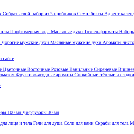
⭐ Собрать свой набор из 5 пробников
Семплбоксы
Адвент кален
мплы
Парфюмерная вода
Масляные духи
Трэвел-форматы
Наборы
о
Дорогие мужские духи
Масляные мужские духи
Ароматы чист
а сайте
е
Цветочные
Восточные
Розовые
Ванильные
Сиреневые
Вишне
роматом
Фруктово-ягодные ароматы
Спокойные, тёплые и сладк
е
ры 100 мл
Диффузоры 30 мл
для лица и тела
Гели для душа
Соли для ванн
Скрабы для тела
М