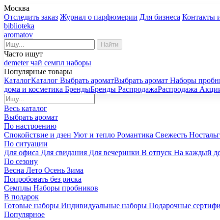
Москва
Отследить заказ
Журнал о парфюмерии
Для бизнеса
Контакты 
biblioteka
aromatov
Найти
Часто ищут
demeter
чай
семпл
наборы
Популярные товары
Каталог
Каталог
Выбрать аромат
Выбрать аромат
Наборы пробн
дома и косметика
Бренды
Бренды
Распродажа
Распродажа
Акци
Весь каталог
Выбрать аромат
По настроению
Спокойствие и дзен
Уют и тепло
Романтика
Свежесть
Носталь
По ситуации
Для офиса
Для свидания
Для вечеринки
В отпуск
На каждый д
По сезону
Весна
Лето
Осень
Зима
Попробовать без риска
Семплы
Наборы пробников
В подарок
Готовые наборы
Индивидуальные наборы
Подарочные сертиф
Популярное