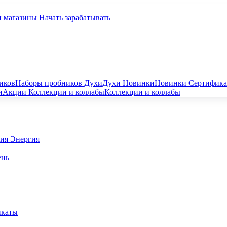
и магазины
Начать зарабатывать
иков
Наборы пробников
Духи
Духи
Новинки
Новинки
Сертифик
и
Акции
Коллекции и коллабы
Коллекции и коллабы
гия
Энергия
ень
икаты