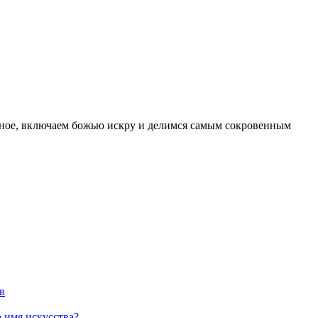
ятное, включаем божью искру и делимся самым сокровенным
в
 имя искусства?