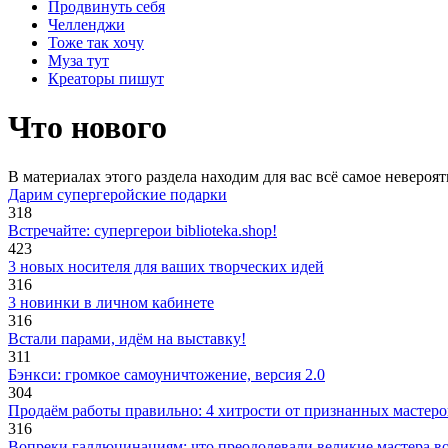
Продвинуть себя
Челленджи
Тоже так хочу
Муза тут
Креаторы пишут
Что нового
В материалах этого раздела находим для вас всё самое неверо
Дарим супергеройские подарки
318
Встречайте: супергерои biblioteka.shop!
423
3 новых носителя для ваших творческих идей
316
3 новинки в личном кабинете
316
Встали парами, идём на выставку!
311
Бэнкси: громкое самоуничтожение, версия 2.0
304
Продаём работы правильно: 4 хитрости от признанных мастеро
316
Вопреки галлюцинациям: что преодолевали великие мастера во