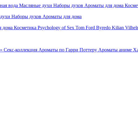
ная вода
Масляные духи
Наборы духов
Ароматы для дома
Косме
 духи
Наборы духов
Ароматы для дома
я дома
Косметика
Psychology of Sex
Tom Ford
Byredo
Kilian
Vilhel
»
Секс-коллекция
Ароматы по Гарри Поттеру
Ароматы аниме Х