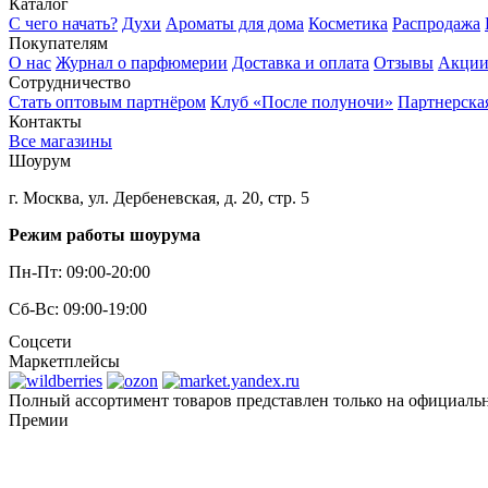
Каталог
С чего начать?
Духи
Ароматы для дома
Косметика
Распродажа
Покупателям
О нас
Журнал о парфюмерии
Доставка и оплата
Отзывы
Акци
Сотрудничество
Стать оптовым партнёром
Клуб «После полуночи»
Партнерска
Контакты
Все магазины
Шоурум
г. Москва, ул. Дербеневская, д. 20, стр. 5
Режим работы шоурума
Пн-Пт: 09:00-20:00
Сб-Вс: 09:00-19:00
Соцсети
Маркетплейсы
Полный ассортимент товаров представлен только на официаль
Премии