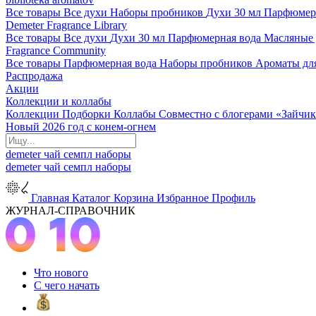
Все товары
Все духи
Наборы пробников
Духи 30 мл
Парфюмер
Demeter Fragrance Library
Все товары
Все духи
Духи 30 мл
Парфюмерная вода
Масляные
Fragrance Community
Все товары
Парфюмерная вода
Наборы пробников
Ароматы дл
Распродажа
Акции
Коллекции и коллабы
Коллекции
Подборки
Коллабы
Совместно с блогерами
«Зайчик
Новый 2026 год с конем-огнем
demeter
чай
семпл
наборы
demeter
чай
семпл
наборы
Главная
Каталог
Корзина
Избранное
Профиль
ЖУРНАЛ-СПРАВОЧНИК
Что нового
С чего начать