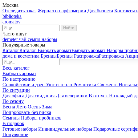
Москва
Отследить заказ
Журнал о парфюмерии
Для бизнеса
Контакты 
biblioteka
aromatov
Найти
Часто ищут
demeter
чай
семпл
наборы
Популярные товары
Каталог
Каталог
Выбрать аромат
Выбрать аромат
Наборы пробн
дома и косметика
Бренды
Бренды
Распродажа
Распродажа
Акци
Весь каталог
Выбрать аромат
По настроению
Спокойствие и дзен
Уют и тепло
Романтика
Свежесть
Носталь
По ситуации
Для офиса
Для свидания
Для вечеринки
В отпуск
На каждый д
По сезону
Весна
Лето
Осень
Зима
Попробовать без риска
Семплы
Наборы пробников
В подарок
Готовые наборы
Индивидуальные наборы
Подарочные сертиф
Популярное