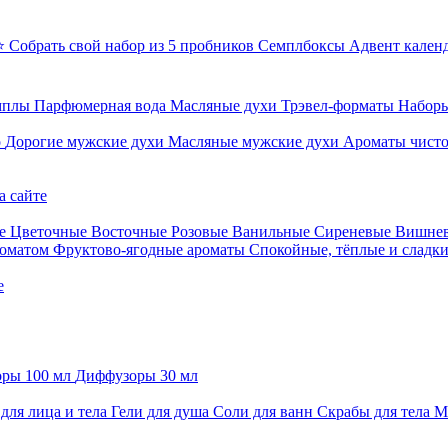
⭐ Собрать свой набор из 5 пробников
Семплбоксы
Адвент кален
мплы
Парфюмерная вода
Масляные духи
Трэвел-форматы
Наборы
о
Дорогие мужские духи
Масляные мужские духи
Ароматы чист
а сайте
е
Цветочные
Восточные
Розовые
Ванильные
Сиреневые
Вишне
роматом
Фруктово-ягодные ароматы
Спокойные, тёплые и сладк
е
ры 100 мл
Диффузоры 30 мл
для лица и тела
Гели для душа
Соли для ванн
Скрабы для тела
М