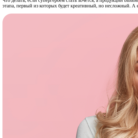
Что делать, если супергероем стать хочется, а продукции bibl
этапа, первый из которых будет креативный, но несложный. А е