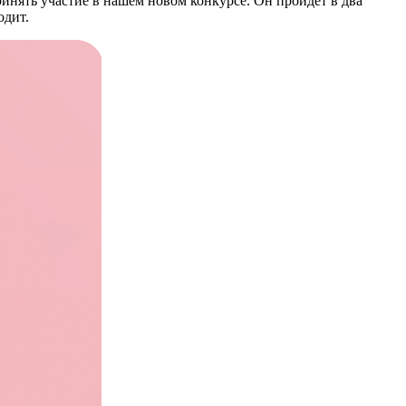
принять участие в нашем новом конкурсе. Он пройдёт в два
одит.