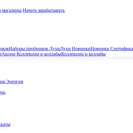
и магазины
Начать зарабатывать
иков
Наборы пробников
Духи
Духи
Новинки
Новинки
Сертифик
и
Акции
Коллекции и коллабы
Коллекции и коллабы
гия
Энергия
ень
икаты