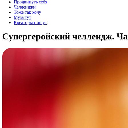
Продвинуть себя
Челленджи
Тоже так хочу
Муза тут
Креаторы пишут
Супергеройский челлендж. Ча