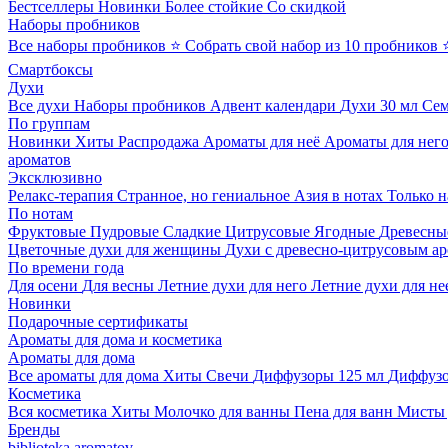
Бестселлеры
Новинки
Более стойкие
Со скидкой
Наборы пробников
Все наборы пробников
⭐ Собрать свой набор из 10 пробников
Смартбоксы
Духи
Все духи
Наборы пробников
Адвент календари
Духи 30 мл
Се
По группам
Новинки
Хиты
Распродажа
Ароматы для неё
Ароматы для нег
ароматов
Эксклюзивно
Релакс-терапия
Странное, но гениальное
Азия в нотах
Только н
По нотам
Фруктовые
Пудровые
Сладкие
Цитрусовые
Ягодные
Древесны
Цветочные духи для женщины
Духи с древесно-цитрусовым а
По времени года
Для осени
Для весны
Летние духи для него
Летние духи для не
Новинки
Подарочные сертификаты
Ароматы для дома и косметика
Ароматы для дома
Все ароматы для дома
Хиты
Свечи
Диффузоры 125 мл
Диффузо
Косметика
Вся косметика
Хиты
Молочко для ванны
Пена для ванн
Мисты 
Бренды
biblioteka aromatov