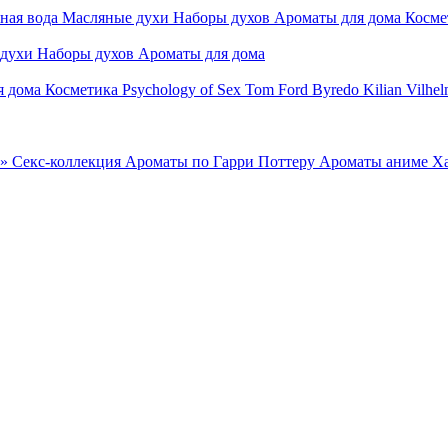
ная вода
Масляные духи
Наборы духов
Ароматы для дома
Косме
 духи
Наборы духов
Ароматы для дома
я дома
Косметика
Psychology of Sex
Tom Ford
Byredo
Kilian
Vilhel
»
Секс-коллекция
Ароматы по Гарри Поттеру
Ароматы аниме Х