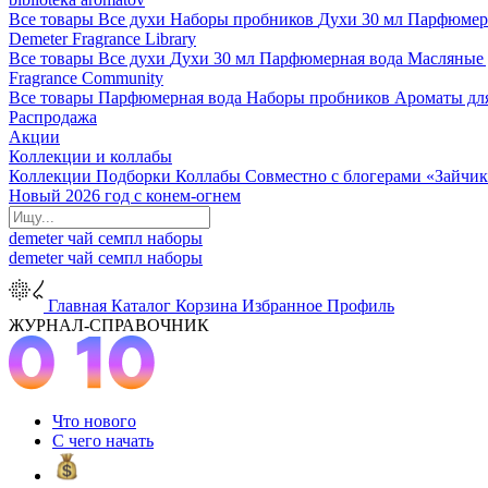
Все товары
Все духи
Наборы пробников
Духи 30 мл
Парфюмер
Demeter Fragrance Library
Все товары
Все духи
Духи 30 мл
Парфюмерная вода
Масляные
Fragrance Community
Все товары
Парфюмерная вода
Наборы пробников
Ароматы дл
Распродажа
Акции
Коллекции и коллабы
Коллекции
Подборки
Коллабы
Совместно с блогерами
«Зайчик
Новый 2026 год с конем-огнем
demeter
чай
семпл
наборы
demeter
чай
семпл
наборы
Главная
Каталог
Корзина
Избранное
Профиль
ЖУРНАЛ-СПРАВОЧНИК
Что нового
С чего начать