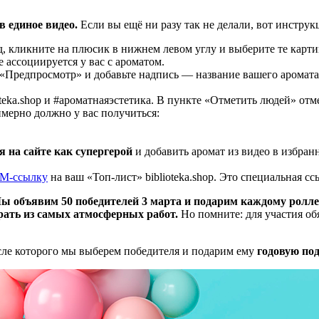
в единое видео.
Если вы ещё ни разу так не делали, вот инструк
унд, кликните на плюсик в нижнем левом углу и выберите те карт
е ассоциируется у вас с ароматом.
 «Предпросмотр» и добавьте надпись — название вашего аромата
teka.shop и #ароматнаяэстетика. В пункте «Отметить людей» отм
имерно должно у вас получиться:
 на сайте как супергерой
и добавить аромат из видео в избран
M-ссылку
на ваш «Топ-лист» biblioteka.shop. Это специальная с
ы объявим 50 победителей 3 марта и подарим каждому ролл
рать из самых атмосферных работ.
Но помните: для участия об
осле которого мы выберем победителя и подарим ему
годовую под