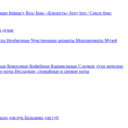
дари
Intimacy Box/ Бокс «Близость»
Sexy box / Секси бокс
 духов
оты
Необычные
Чувственные ароматы
Моноароматы
Музей
вые
Кокосовые
Кофейные
Карамельные
Сладкие духи женские
ие ноты
Несладкие, спокойные и свежие ноты
ыло для рук
Бальзамы для губ