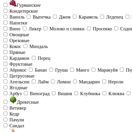
Гурманские
Кондитерские
Ваниль
Выпечка
Джем
Карамель
Леденец
Напитки
Вино
Ликер
Молоко и сливки
Просекко
Содо
Овощные
Ореховые
Кокос
Миндаль
Пряные
Кардамон
Перец
Фруктовые
Абрикос
Банан
Груша
Манго
Маракуйя
Пе
Цитрусовые
Апельсин
Лайм
Лимон
Мандарин
Нероли
Ягодные
Арбуз
Виноград
Вишня
Клубника
Клюква
Древесные
Ветивер
Кедр
Пачули
Сандал