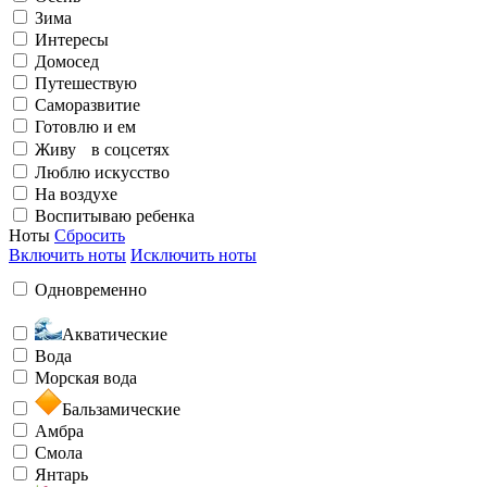
Люблю искусство
Зима
Интересы
Домосед
Элегантный
Излучаю счастье
Путешествую
Саморазвитие
Готовлю и ем
На воздухе
Живу в соцсетях
Люблю искусство
На воздухе
Бунтарский
Заряжен на успех
Воспитываю ребенка
Ноты
Сбросить
Включить ноты
Исключить ноты
Воспитываю ребенка
Одновременно
Акватические
Загадочный
Любить и быть любимой
Вода
Морская вода
Бальзамические
Амбра
Смола
Янтарь
Необычный