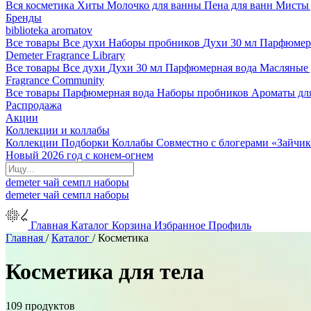
Вся косметика
Хиты
Молочко для ванны
Пена для ванн
Мисты 
Бренды
biblioteka aromatov
Все товары
Все духи
Наборы пробников
Духи 30 мл
Парфюмер
Demeter Fragrance Library
Все товары
Все духи
Духи 30 мл
Парфюмерная вода
Масляные
Fragrance Community
Все товары
Парфюмерная вода
Наборы пробников
Ароматы дл
Распродажа
Акции
Коллекции и коллабы
Коллекции
Подборки
Коллабы
Совместно с блогерами
«Зайчик
Новый 2026 год с конем-огнем
demeter
чай
семпл
наборы
demeter
чай
семпл
наборы
Главная
Каталог
Корзина
Избранное
Профиль
Главная
/
Каталог
/
Косметика
Косметика для тела
109 продуктов