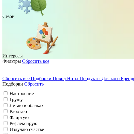
Сезон
Интересы
Фильтры
Сбросить всё
Сбросить все
Подборки
Повод
Ноты
Продукты
Для кого
Брен
Подборки
Сбросить
На каждый день
Домосед
Настроение
Грущу
Романтичный
Весна
Грущу
Летаю в облаках
Работаю
Вечеринка
Флиртую
Путешествую
Рефлексирую
Излучаю счастье