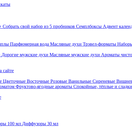
икаты
⭐ Собрать свой набор из 5 пробников
Семплбоксы
Адвент кален
мплы
Парфюмерная вода
Масляные духи
Трэвел-форматы
Наборы
о
Дорогие мужские духи
Масляные мужские духи
Ароматы чист
а сайте
е
Цветочные
Восточные
Розовые
Ванильные
Сиреневые
Вишне
роматом
Фруктово-ягодные ароматы
Спокойные, тёплые и сладк
е
ры 100 мл
Диффузоры 30 мл