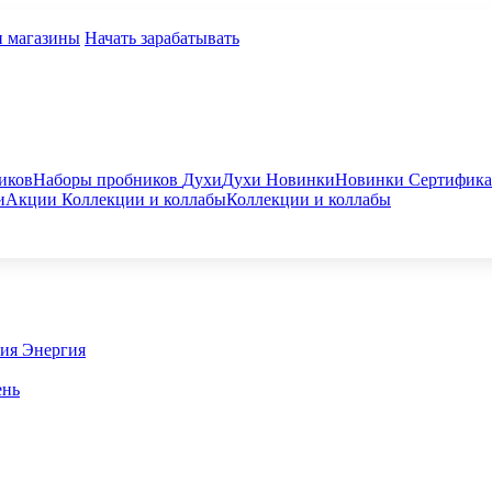
и магазины
Начать зарабатывать
иков
Наборы пробников
Духи
Духи
Новинки
Новинки
Сертифик
и
Акции
Коллекции и коллабы
Коллекции и коллабы
гия
Энергия
ень