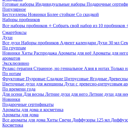
Готовые наборы
Индивидуальные наборы
Подарочные сертиф
Популярное
Бестселлеры
Новинки
Более стойкие
Со скидкой
Наборы пробников
Все наборы пробников
⭐ Собрать свой набор из 10 пробников
Смартбоксы
Духи
Все духи
Наборы пробников
Адвент календари
Духи 30 мл
Се
По группам
Новинки
Хиты
Распродажа
Ароматы для неё
Ароматы для нег
ароматов
Эксклюзивно
Релакс-терапия
Странное, но гениальное
Азия в нотах
Только н
По нотам
Фруктовые
Пудровые
Сладкие
Цитрусовые
Ягодные
Древесны
Цветочные духи для женщины
Духи с древесно-цитрусовым а
По времени года
Для осени
Для весны
Летние духи для него
Летние духи для не
Новинки
Подарочные сертификаты
Ароматы для дома и косметика
Ароматы для дома
Все ароматы для дома
Хиты
Свечи
Диффузоры 125 мл
Диффузо
Косметика