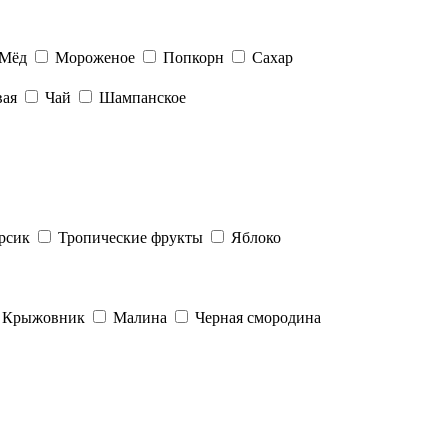
Мёд
Мороженое
Попкорн
Сахар
вая
Чай
Шампанское
рсик
Тропические фрукты
Яблоко
Крыжовник
Малина
Черная смородина