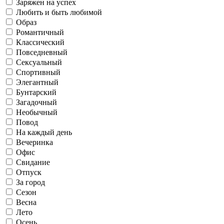
Летаю в облаках
Классический
Лето
Заряжен на успех
Любить и быть любимой
Образ
Романтичный
Офис
Классический
Саморазвитие
Повседневный
Сексуальный
Работаю
Повседневный
Осень
Спортивный
Элегантный
Бунтарский
Свидание
Готовлю и ем
Загадочный
Необычный
Повод
Флиртую
На каждый день
Сексуальный
Зима
Вечеринка
Отпуск
Офис
Живу в соцсетях
Свидание
Отпуск
За город
Спортивный
Рефлексирую
Сезон
Весна
За город
Лето
Осень