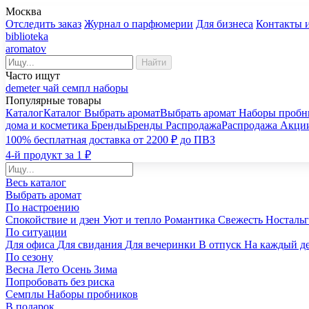
Москва
Отследить заказ
Журнал о парфюмерии
Для бизнеса
Контакты 
biblioteka
aromatov
Найти
Часто ищут
demeter
чай
семпл
наборы
Популярные товары
Каталог
Каталог
Выбрать аромат
Выбрать аромат
Наборы пробн
дома и косметика
Бренды
Бренды
Распродажа
Распродажа
Акци
100% бесплатная доставка от 2200 ₽ до ПВЗ
4-й продукт за 1 ₽
Весь каталог
Выбрать аромат
По настроению
Спокойствие и дзен
Уют и тепло
Романтика
Свежесть
Носталь
По ситуации
Для офиса
Для свидания
Для вечеринки
В отпуск
На каждый д
По сезону
Весна
Лето
Осень
Зима
Попробовать без риска
Семплы
Наборы пробников
В подарок