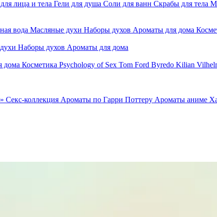
для лица и тела
Гели для душа
Соли для ванн
Скрабы для тела
М
ная вода
Масляные духи
Наборы духов
Ароматы для дома
Косме
 духи
Наборы духов
Ароматы для дома
я дома
Косметика
Psychology of Sex
Tom Ford
Byredo
Kilian
Vilhel
»
Секс-коллекция
Ароматы по Гарри Поттеру
Ароматы аниме Х