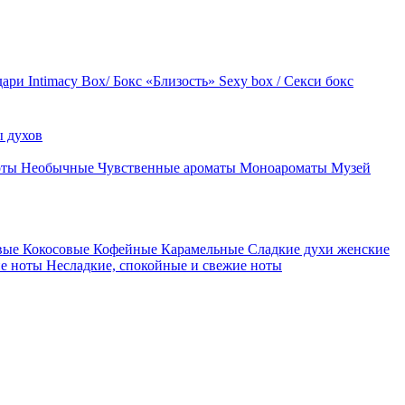
дари
Intimacy Box/ Бокс «Близость»
Sexy box / Секси бокс
 духов
оты
Необычные
Чувственные ароматы
Моноароматы
Музей
вые
Кокосовые
Кофейные
Карамельные
Сладкие духи женские
ие ноты
Несладкие, спокойные и свежие ноты