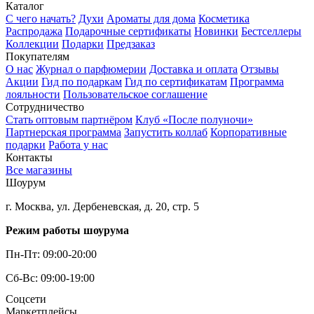
Каталог
С чего начать?
Духи
Ароматы для дома
Косметика
Распродажа
Подарочные сертификаты
Новинки
Бестселлеры
Коллекции
Подарки
Предзаказ
Покупателям
О нас
Журнал о парфюмерии
Доставка и оплата
Отзывы
Акции
Гид по подаркам
Гид по сертификатам
Программа
лояльности
Пользовательское соглашение
Сотрудничество
Стать оптовым партнёром
Клуб «После полуночи»
Партнерская программа
Запустить коллаб
Корпоративные
подарки
Работа у нас
Контакты
Все магазины
Шоурум
г. Москва, ул. Дербеневская, д. 20, стр. 5
Режим работы шоурума
Пн-Пт: 09:00-20:00
Сб-Вс: 09:00-19:00
Соцсети
Маркетплейсы