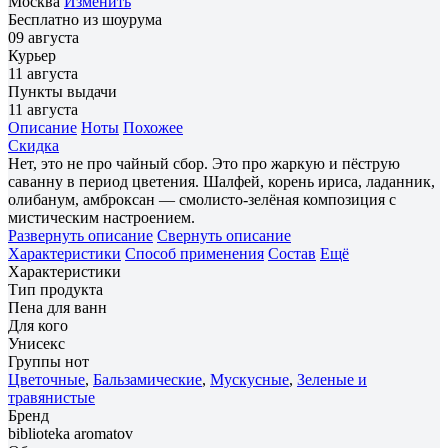
Москва
Изменить
Бесплатно из шоурума
09 августа
Курьер
11 августа
Пункты выдачи
11 августа
Описание
Ноты
Похожее
Скидка
Нет, это не про чайный сбор. Это про жаркую и пёструю
саванну в период цветения. Шалфей, корень ириса, ладанник,
олибанум, амброксан — смолисто-зелёная композиция с
мистическим настроением.
Развернуть описание
Свернуть описание
Характеристики
Способ применения
Состав
Ещё
Характеристики
Тип продукта
Пена для ванн
Для кого
Унисекс
Группы нот
Цветочные
,
Бальзамические
,
Мускусные
,
Зеленые и
травянистые
Бренд
biblioteka aromatov