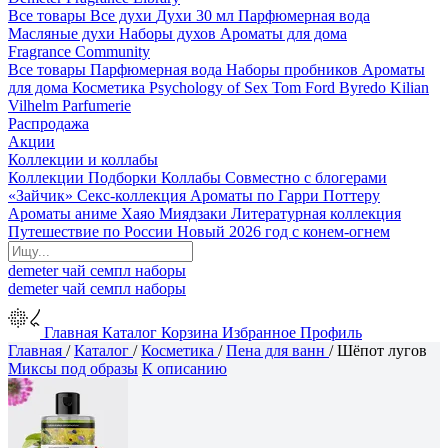
Все товары
Все духи
Духи 30 мл
Парфюмерная вода
Масляные духи
Наборы духов
Ароматы для дома
Fragrance Community
Все товары
Парфюмерная вода
Наборы пробников
Ароматы
для дома
Косметика
Psychology of Sex
Tom Ford
Byredo
Kilian
Vilhelm Parfumerie
Распродажа
Акции
Коллекции и коллабы
Коллекции
Подборки
Коллабы
Совместно с блогерами
«Зайчик»
Секс-коллекция
Ароматы по Гарри Поттеру
Ароматы аниме Хаяо Миядзаки
Литературная коллекция
Путешествие по России
Новый 2026 год с конем-огнем
demeter
чай
семпл
наборы
demeter
чай
семпл
наборы
Главная
Каталог
Корзина
Избранное
Профиль
Главная
/
Каталог
/
Косметика
/
Пена для ванн
/
Шёпот лугов
Миксы под образы
К описанию