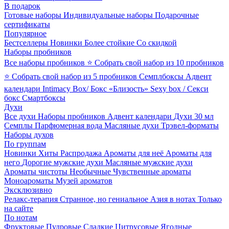
В подарок
Готовые наборы
Индивидуальные наборы
Подарочные
сертификаты
Популярное
Бестселлеры
Новинки
Более стойкие
Со скидкой
Наборы пробников
Все наборы пробников
⭐ Собрать свой набор из 10 пробников
⭐ Собрать свой набор из 5 пробников
Семплбоксы
Адвент
календари
Intimacy Box/ Бокс «Близость»
Sexy box / Секси
бокс
Смартбоксы
Духи
Все духи
Наборы пробников
Адвент календари
Духи 30 мл
Семплы
Парфюмерная вода
Масляные духи
Трэвел-форматы
Наборы духов
По группам
Новинки
Хиты
Распродажа
Ароматы для неё
Ароматы для
него
Дорогие мужские духи
Масляные мужские духи
Ароматы чистоты
Необычные
Чувственные ароматы
Моноароматы
Музей ароматов
Эксклюзивно
Релакс-терапия
Странное, но гениальное
Азия в нотах
Только
на сайте
По нотам
Фруктовые
Пудровые
Сладкие
Цитрусовые
Ягодные