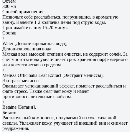
Объем
300 мл
Способ применения
Позвольте себе расслабиться, погрузившись в ароматную
ванну. Налейте 1-2 колпачка пены под струю воды.
Принимайте ванну 15-20 минут.
Состав
+
Water [Деионизированная вода],
Деионизированная вода
Мягкая вода высокой степени очистки, не содержит солей. За
счёт чистоты вода увеличивает срок хранения парфюмерного
или косметического средства.
+
Melissa Officinalis Leaf Extract [Экстракт мелиссы],
Экстракт мелиссы
Оказывает успокаивающий эффект, помогает расслабиться и
снять стресс. Также смягчает кожу и имеет
противовоспалительные свойства.
+
Betaine [Бетаин],
Бетаин
Растительный компонент, получаемый из сока сахарной
свеклы. Увлажняет кожу, улучшает её внешний вид и снимает
раздражения.