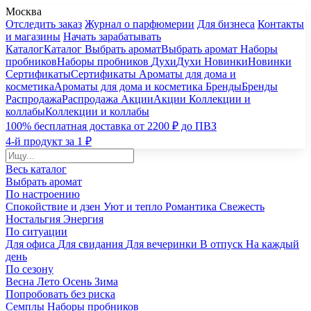
Москва
Отследить заказ
Журнал о парфюмерии
Для бизнеса
Контакты
и магазины
Начать зарабатывать
Каталог
Каталог
Выбрать аромат
Выбрать аромат
Наборы
пробников
Наборы пробников
Духи
Духи
Новинки
Новинки
Сертификаты
Сертификаты
Ароматы для дома и
косметика
Ароматы для дома и косметика
Бренды
Бренды
Распродажа
Распродажа
Акции
Акции
Коллекции и
коллабы
Коллекции и коллабы
100% бесплатная доставка от 2200 ₽ до ПВЗ
4-й продукт за 1 ₽
Весь каталог
Выбрать аромат
По настроению
Спокойствие и дзен
Уют и тепло
Романтика
Свежесть
Ностальгия
Энергия
По ситуации
Для офиса
Для свидания
Для вечеринки
В отпуск
На каждый
день
По сезону
Весна
Лето
Осень
Зима
Попробовать без риска
Семплы
Наборы пробников