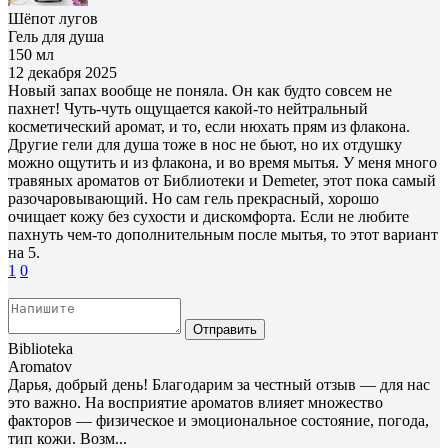
Шёпот лугов
Гель для душа
150 мл
12 декабря 2025
Новый запах вообще не поняла. Он как будто совсем не
пахнет! Чуть-чуть ощущается какой-то нейтральный
косметический аромат, и то, если нюхать прям из флакона.
Другие гели для душа тоже в нос не бьют, но их отдушку
можно ощутить и из флакона, и во время мытья. У меня много
травяных ароматов от Библиотеки и Demeter, этот пока самый
разочаровывающий. Но сам гель прекрасный, хорошо
очищает кожу без сухости и дискомфорта. Если не любите
пахнуть чем-то дополнительным после мытья, то этот вариант
на 5.
1
0
Отправить
Biblioteka
Aromatov
Дарья, добрый день! Благодарим за честный отзыв — для нас
это важно. На восприятие ароматов влияет множество
факторов — физическое и эмоциональное состояние, погода,
тип кожи. Возм...