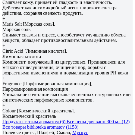
Смягчает кожу, придаёт ей гладкость и эластичность.
Действует как антимикробный агент широкого спектра
действия, сохраняя свежесть продукта.
+
Maris Salt [Морская соль],
Морская соль
Снимает спазмы и стресс, способствует улучшению обмена
веществ, обладает противовоспалительным действием.
+
Citric Acid [Лимонная кислота],
Лимонная кислота
Компонент, получаемый из цитрусовых. Предназначен для
мягкого отшелушивания, очищения пор, борьбы с
возрастными изменениями и нормализации уровня РH кожи.
+
Fragrance [Парфюмированная композиция],
Парфюмированная композиция
Уникальное сочетание высококачественных натуральных или
синтетических парфюмерных компонентов.
+
Colour [Косметический краситель],
Косметический краситель
Продукты с этим ароматом (6)
Все пены для ванн 300 мл (12)
Все товары biblioteka aromatov (1158)
Полевые цветы, Шалфей, Смола,
Мускус