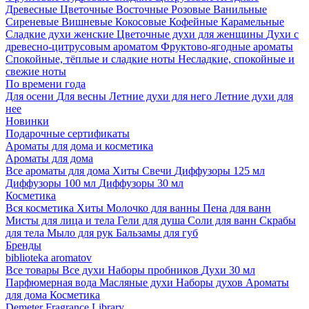
Древесные
Цветочные
Восточные
Розовые
Ванильные
Сиреневые
Вишневые
Кокосовые
Кофейные
Карамельные
Сладкие духи женские
Цветочные духи для женщины
Духи с
древесно-цитрусовым ароматом
Фруктово-ягодные ароматы
Спокойные, тёплые и сладкие ноты
Несладкие, спокойные и
свежие ноты
По времени года
Для осени
Для весны
Летние духи для него
Летние духи для
нее
Новинки
Подарочные сертификаты
Ароматы для дома и косметика
Ароматы для дома
Все ароматы для дома
Хиты
Свечи
Диффузоры 125 мл
Диффузоры 100 мл
Диффузоры 30 мл
Косметика
Вся косметика
Хиты
Молочко для ванны
Пена для ванн
Мисты для лица и тела
Гели для душа
Соли для ванн
Скрабы
для тела
Мыло для рук
Бальзамы для губ
Бренды
biblioteka aromatov
Все товары
Все духи
Наборы пробников
Духи 30 мл
Парфюмерная вода
Масляные духи
Наборы духов
Ароматы
для дома
Косметика
Demeter Fragrance Library