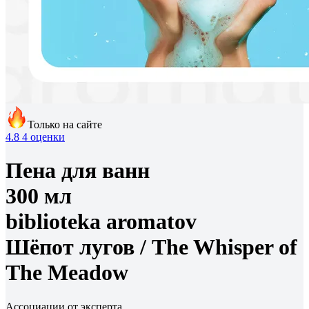
Только на сайте
4.8
4 оценки
Пена для ванн
300 мл
biblioteka aromatov
Шёпот лугов /
The Whisper of
The Meadow
Ассоциации от эксперта