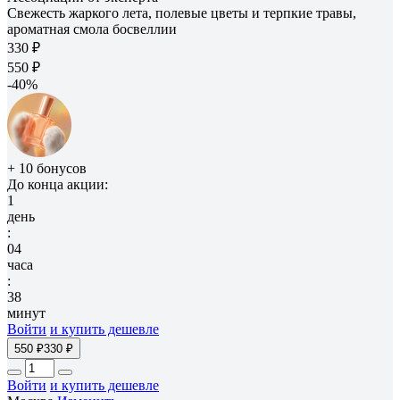
Свежесть жаркого лета, полевые цветы и терпкие травы,
ароматная смола босвеллии
330 ₽
550 ₽
-40%
+ 10 бонусов
До конца акции:
1
день
:
04
часа
:
38
минут
Войти
и купить дешевле
550 ₽
330 ₽
Войти
и купить дешевле