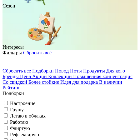
Сезон
Интересы
Фильтры
Сбросить всё
Сбросить все
Подборки
Повод
Ноты
Продукты
Для кого
Бренды
Цена
Акции
Коллекции
Повышенная концентрация
На каждый день
Домосед
Со скидкой
Более стойкие
Идея для подарка
В наличии
Рейтинг
Грущу
Романтичный
Весна
Подборки
Настроение
Грущу
Вечеринка
Путешествую
Летаю в облаках
Работаю
Флиртую
Летаю в облаках
Классический
Лето
Рефлексирую