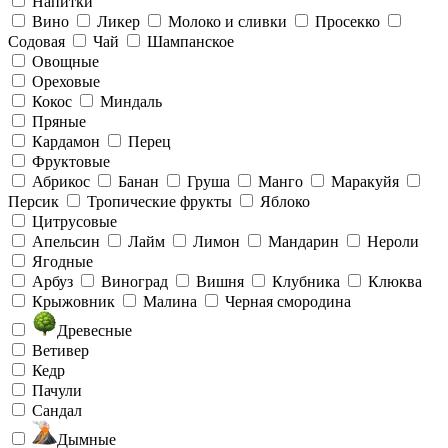
Напитки
Вино
Ликер
Молоко и сливки
Просекко
Содовая
Чай
Шампанское
Овощные
Ореховые
Кокос
Миндаль
Пряные
Кардамон
Перец
Фруктовые
Абрикос
Банан
Груша
Манго
Маракуйя
Персик
Тропические фрукты
Яблоко
Цитрусовые
Апельсин
Лайм
Лимон
Мандарин
Нероли
Ягодные
Арбуз
Виноград
Вишня
Клубника
Клюква
Крыжовник
Малина
Черная смородина
Древесные
Ветивер
Кедр
Пачули
Сандал
Дымные