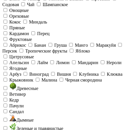
Содовая
Чай
Шампанское
Овощные
Ореховые
Кокос
Миндаль
Пряные
Кардамон
Перец
Фруктовые
Абрикос
Банан
Груша
Манго
Маракуйя
Персик
Тропические фрукты
Яблоко
Цитрусовые
Апельсин
Лайм
Лимон
Мандарин
Нероли
Ягодные
Арбуз
Виноград
Вишня
Клубника
Клюква
Крыжовник
Малина
Черная смородина
Древесные
Ветивер
Кедр
Пачули
Сандал
Дымные
Зеленые и травянистые