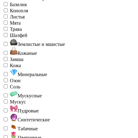
Базилик
Конопля
Листья
Мята
Трава
Шалфей
Землистые и мшистые
Кожаные
Замша
Кожа
Минеральные
Озон
Соль
Мускусные
Мускус
Пудровые
Синтетические
Табачные
Цветочные