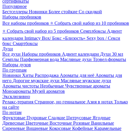
сертификаты
Популярное
Бестселлеры
Новинки
Более стойкие
Со скидкой
Наборы пробников
Все наборы пробников
⭐ Собрать свой набор из 10 пробников
⭐ Собрать свой набор из 5 пробников
Семплбоксы
Адвент
календари
Intimacy Box/ Бокс «Близость»
Sexy box / Секси
бокс
Смартбоксы
Духи
Все духи
Наборы пробников
Адвент календари
Духи 30 мл
Семплы
Парфюмерная вода
Масляные духи
Трэвел-форматы
Наборы духов
По группам
Новинки
Хиты
Распродажа
Ароматы для неё
Ароматы для
него
Дорогие мужские духи
Масляные мужские духи
Ароматы чистоты
Необычные
Чувственные ароматы
Моноароматы
Музей ароматов
Эксклюзивно
Релакс-терапия
Странное, но гениальное
Азия в нотах
Только
на сайте
По нотам
Фруктовые
Пудровые
Сладкие
Цитрусовые
Ягодные
Древесные
Цветочные
Восточные
Розовые
Ванильные
Сиреневые
Вишневые
Кокосовые
Кофейные
Карамельные