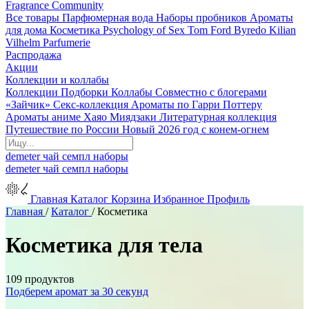
Fragrance Community
Все товары
Парфюмерная вода
Наборы пробников
Ароматы
для дома
Косметика
Psychology of Sex
Tom Ford
Byredo
Kilian
Vilhelm Parfumerie
Распродажа
Акции
Коллекции и коллабы
Коллекции
Подборки
Коллабы
Совместно с блогерами
«Зайчик»
Секс-коллекция
Ароматы по Гарри Поттеру
Ароматы аниме Хаяо Миядзаки
Литературная коллекция
Путешествие по России
Новый 2026 год с конем-огнем
demeter
чай
семпл
наборы
demeter
чай
семпл
наборы
Главная
Каталог
Корзина
Избранное
Профиль
Главная
/
Каталог
/
Косметика
Косметика для тела
109 продуктов
Подберем аромат за 30 секунд