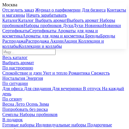
Москва
Отследить заказ
Журнал о парфюмерии
Для бизнеса
Контакты
и магазины
Начать зарабатывать
Каталог
Каталог
Выбрать аромат
Выбрать аромат
Наборы
пробников
Наборы пробников
Духи
Духи
Новинки
Новинки
Сертификаты
Сертификаты
Ароматы для дома и
косметика
Ароматы для дома и косметика
Бренды
Бренды
Распродажа
Распродажа
Акции
Акции
Коллекции и
коллабы
Коллекции и коллабы
Весь каталог
Выбрать аромат
По настроению
Спокойствие и дзен
Уют и тепло
Романтика
Свежесть
Ностальгия
Энергия
По ситуации
Для офиса
Для свидания
Для вечеринки
В отпуск
На каждый
день
По сезону
Весна
Лето
Осень
Зима
Попробовать без риска
Семплы
Наборы пробников
В подарок
Готовые наборы
Индивидуальные наборы
Подарочные