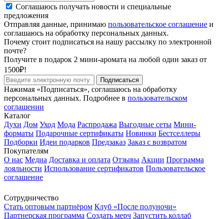
Соглашаюсь получать новости и специальные
предложения
Отправляя данные, принимаю
пользовательское соглашение
и
соглашаюсь на обработку персональных данных.
Почему стоит подписаться на нашу рассылку по электронной
почте?
Получите в подарок 2 мини-аромата на любой один заказ от
1500₽!
Подписаться
Нажимая «Подписаться», соглашаюсь на обработку
персональных данных. Подробнее в
пользовательском
соглашении
Каталог
Духи
Дом
Уход
Мода
Распродажа
Выгодные сеты
Мини-
форматы
Подарочные сертификаты
Новинки
Бестселлеры
Подборки
Идеи подарков
Предзаказ
Заказ с возвратом
Покупателям
О нас
Медиа
Доставка и оплата
Отзывы
Акции
Программа
лояльности
Использование сертификатов
Пользовательское
соглашение
Сотрудничество
Стать оптовым партнёром
Клуб «После полуночи»
Партнерская программа
Создать мерч
Запустить коллаб