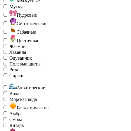
Мускусные
Мускус
Пудровые
Синтетические
Табачные
Цветочные
Жасмин
Лаванда
Одуванчик
Полевые цветы
Роза
Сирень
Акватические
Вода
Морская вода
Бальзамические
Амбра
Смола
Янтарь