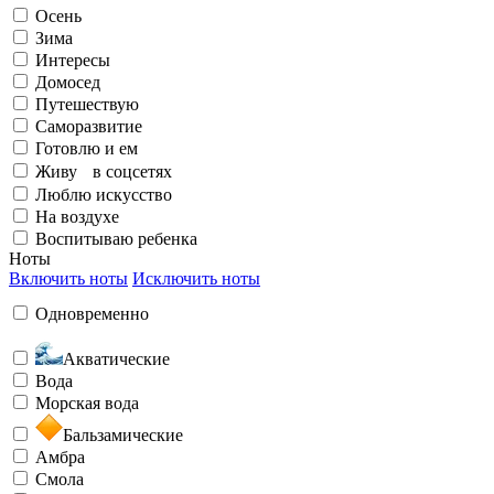
Осень
Элегантный
Излучаю счастье
Зима
Интересы
Домосед
На воздухе
Путешествую
Саморазвитие
Готовлю и ем
Бунтарский
Живу в соцсетях
Заряжен на успех
Люблю искусство
На воздухе
Воспитываю ребенка
Воспитываю ребенка
Ноты
Включить ноты
Исключить ноты
Загадочный
Одновременно
Любить и быть любимой
Акватические
Вода
Морская вода
Бальзамические
Необычный
Амбра
Смола