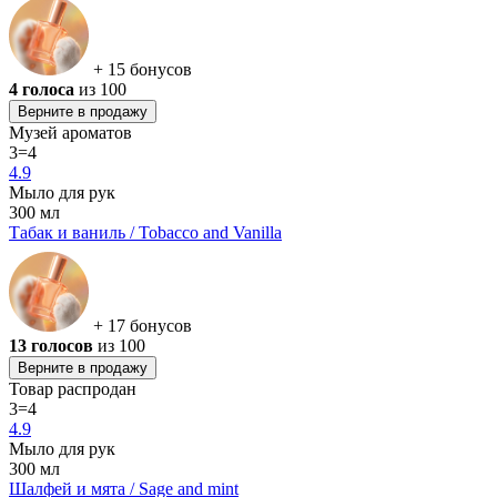
+ 15 бонусов
4 голоса
из 100
Верните в продажу
Музей ароматов
3=4
4.9
Мыло для рук
300 мл
Табак и ваниль / Tobacco and Vanilla
+ 17 бонусов
13 голосов
из 100
Верните в продажу
Товар распродан
3=4
4.9
Мыло для рук
300 мл
Шалфей и мята / Sage and mint