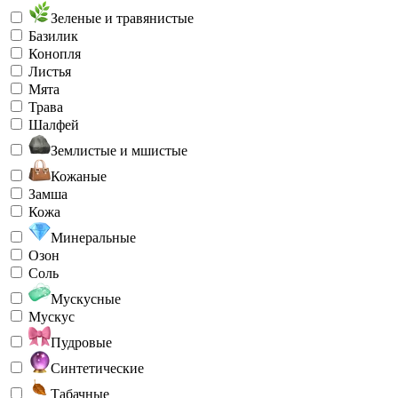
Зеленые и травянистые
Базилик
Конопля
Листья
Мята
Трава
Шалфей
Землистые и мшистые
Кожаные
Замша
Кожа
Минеральные
Озон
Соль
Мускусные
Мускус
Пудровые
Синтетические
Табачные