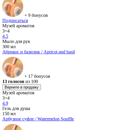
+ 9 бонусов
Подписаться
Музей ароматов
3=4
4.5
Мыло для рук
300 мл
Абрикос и базилик / Apricot and basil
+ 17 бонусов
13 голосов
из 100
Верните в продажу
Музей ароматов
3=4
4.9
Гель для душа
150 мл
Арбузное суфле / Watermelon Souffle