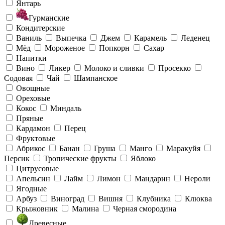
Янтарь
Гурманские
Кондитерские
Ваниль
Выпечка
Джем
Карамель
Леденец
Мёд
Мороженое
Попкорн
Сахар
Напитки
Вино
Ликер
Молоко и сливки
Просекко
Содовая
Чай
Шампанское
Овощные
Ореховые
Кокос
Миндаль
Пряные
Кардамон
Перец
Фруктовые
Абрикос
Банан
Груша
Манго
Маракуйя
Персик
Тропические фрукты
Яблоко
Цитрусовые
Апельсин
Лайм
Лимон
Мандарин
Нероли
Ягодные
Арбуз
Виноград
Вишня
Клубника
Клюква
Крыжовник
Малина
Черная смородина
Древесные