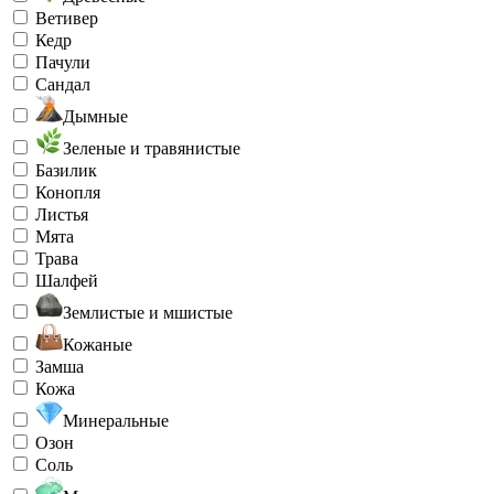
Ветивер
Кедр
Пачули
Сандал
Дымные
Зеленые и травянистые
Базилик
Конопля
Листья
Мята
Трава
Шалфей
Землистые и мшистые
Кожаные
Замша
Кожа
Минеральные
Озон
Соль