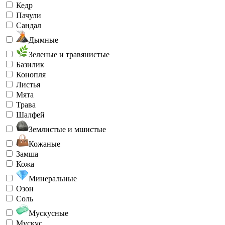
Кедр
Пачули
Сандал
Дымные
Зеленые и травянистые
Базилик
Конопля
Листья
Мята
Трава
Шалфей
Землистые и мшистые
Кожаные
Замша
Кожа
Минеральные
Озон
Соль
Мускусные
Мускус