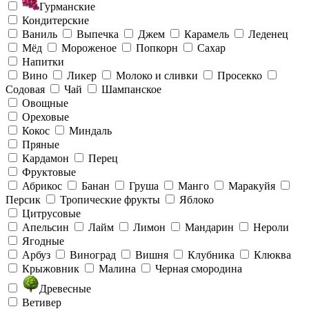
Гурманские
Кондитерские
Ваниль
Выпечка
Джем
Карамель
Леденец
Мёд
Мороженое
Попкорн
Сахар
Напитки
Вино
Ликер
Молоко и сливки
Просекко
Содовая
Чай
Шампанское
Овощные
Ореховые
Кокос
Миндаль
Пряные
Кардамон
Перец
Фруктовые
Абрикос
Банан
Груша
Манго
Маракуйя
Персик
Тропические фрукты
Яблоко
Цитрусовые
Апельсин
Лайм
Лимон
Мандарин
Нероли
Ягодные
Арбуз
Виноград
Вишня
Клубника
Клюква
Крыжовник
Малина
Черная смородина
Древесные
Ветивер