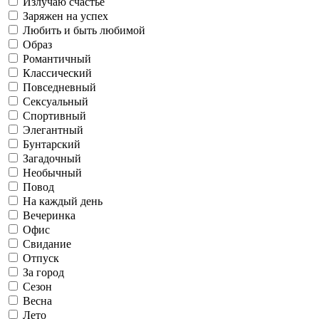
Излучаю счастье
Заряжен на успех
Офис
Любить и быть любимой
Саморазвитие
Образ
Романтичный
Работаю
Повседневный
Осень
Классический
Повседневный
Сексуальный
Свидание
Готовлю и ем
Спортивный
Элегантный
Бунтарский
Флиртую
Загадочный
Сексуальный
Зима
Необычный
Отпуск
Повод
На каждый день
Живу в соцсетях
Вечеринка
Офис
Спортивный
Рефлексирую
Свидание
Отпуск
За город
За город
Сезон
Люблю искусство
Весна
Лето