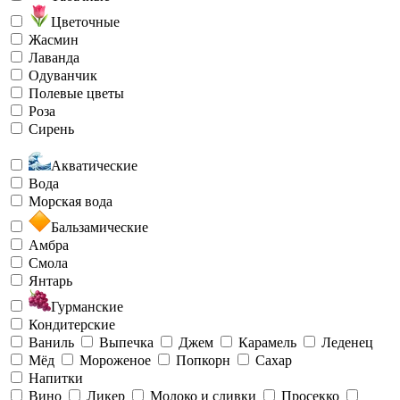
Цветочные
Жасмин
Лаванда
Одуванчик
Полевые цветы
Роза
Сирень
Акватические
Вода
Морская вода
Бальзамические
Амбра
Смола
Янтарь
Гурманские
Кондитерские
Ваниль
Выпечка
Джем
Карамель
Леденец
Мёд
Мороженое
Попкорн
Сахар
Напитки
Вино
Ликер
Молоко и сливки
Просекко