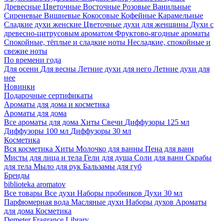
Древесные
Цветочные
Восточные
Розовые
Ванильные
Сиреневые
Вишневые
Кокосовые
Кофейные
Карамельные
Сладкие духи женские
Цветочные духи для женщины
Духи с
древесно-цитрусовым ароматом
Фруктово-ягодные ароматы
Спокойные, тёплые и сладкие ноты
Несладкие, спокойные и
свежие ноты
По времени года
Для осени
Для весны
Летние духи для него
Летние духи для
нее
Новинки
Подарочные сертификаты
Ароматы для дома и косметика
Ароматы для дома
Все ароматы для дома
Хиты
Свечи
Диффузоры 125 мл
Диффузоры 100 мл
Диффузоры 30 мл
Косметика
Вся косметика
Хиты
Молочко для ванны
Пена для ванн
Мисты для лица и тела
Гели для душа
Соли для ванн
Скрабы
для тела
Мыло для рук
Бальзамы для губ
Бренды
biblioteka aromatov
Все товары
Все духи
Наборы пробников
Духи 30 мл
Парфюмерная вода
Масляные духи
Наборы духов
Ароматы
для дома
Косметика
Demeter Fragrance Library