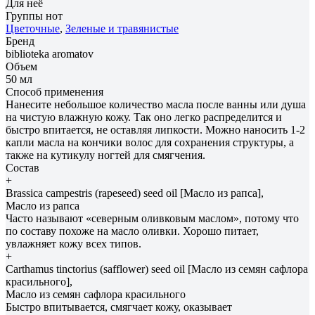
Для неё
Группы нот
Цветочные
,
Зеленые и травянистые
Бренд
biblioteka aromatov
Объем
50 мл
Способ применения
Нанесите небольшое количество масла после ванны или душа
на чистую влажную кожу. Так оно легко распределится и
быстро впитается, не оставляя липкости. Можно наносить 1-2
капли масла на кончики волос для сохранения структуры, а
также на кутикулу ногтей для смягчения.
Состав
+
Brassica campestris (rapeseed) seed oil [Масло из рапса],
Масло из рапса
Часто называют «северным оливковым маслом», потому что
по составу похоже на масло оливки. Хорошо питает,
увлажняет кожу всех типов.
+
Carthamus tinctorius (safflower) seed oil [Масло из семян сафлора
красильного],
Масло из семян сафлора красильного
Быстро впитывается, смягчает кожу, оказывает