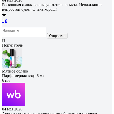
04 мая 2026
Роскошная живая очень густо-зеленая мята. Неожиданно
непростой букет. Очень хорош!
❤️
1
0
Отправить
П
Покупатель
Мятное облако
Парфюмерная вода 6 мл
6 мл
04 мая 2026
Аромат супер, пахнет грозовыми облаками и немного