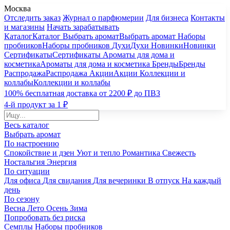
Москва
Отследить заказ
Журнал о парфюмерии
Для бизнеса
Контакты
и магазины
Начать зарабатывать
Каталог
Каталог
Выбрать аромат
Выбрать аромат
Наборы
пробников
Наборы пробников
Духи
Духи
Новинки
Новинки
Сертификаты
Сертификаты
Ароматы для дома и
косметика
Ароматы для дома и косметика
Бренды
Бренды
Распродажа
Распродажа
Акции
Акции
Коллекции и
коллабы
Коллекции и коллабы
100% бесплатная доставка от 2200 ₽ до ПВЗ
4-й продукт за 1 ₽
Весь каталог
Выбрать аромат
По настроению
Спокойствие и дзен
Уют и тепло
Романтика
Свежесть
Ностальгия
Энергия
По ситуации
Для офиса
Для свидания
Для вечеринки
В отпуск
На каждый
день
По сезону
Весна
Лето
Осень
Зима
Попробовать без риска
Семплы
Наборы пробников