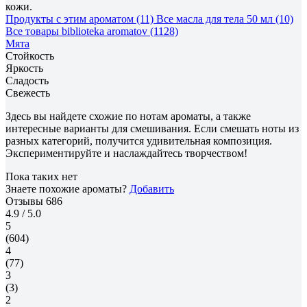
кожи.
Продукты с этим ароматом (11)
Все масла для тела 50 мл (10)
Все товары biblioteka aromatov (1128)
Мята
Стойкость
Яркость
Сладость
Свежесть
Здесь вы найдете схожие по нотам ароматы, а также
интересные варианты для смешивания. Если смешать ноты из
разных категорий, получится удивительная композиция.
Экспериментируйте и наслаждайтесь творчеством!
Пока таких нет
Знаете похожие ароматы?
Добавить
Отзывы
686
4.9
/ 5.0
5
(604)
4
(77)
3
(3)
2