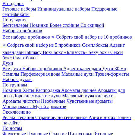
В подарок
Готовые наборы
Индивидуальные наборы
Подарочные
сертификаты
Популярное
Бестселлеры
Новинки
Более стойкие
Со скидкой
Наборы пробников
Все наборы пробников
⭐ Собрать свой набор из 10 пробников
⭐ Собрать свой набор из 5 пробников
Семплбоксы
Адвент
календари
Intimacy Box/ Бокс «Близость»
Sexy box / Секси
бокс
Смартбоксы
Духи
Все духи
Наборы пробников
Адвент календари
Духи 30 мл
Семплы
Парфюмерная вода
Масляные духи
Трэвел-форматы
Наборы духов
По группам
Новинки
Хиты
Распродажа
Ароматы для неё
Ароматы для
него
Дорогие мужские духи
Масляные мужские духи
Ароматы чистоты
Необычные
Чувственные ароматы
Моноароматы
Музей ароматов
Эксклюзивно
Релакс-терапия
Странное, но гениальное
Азия в нотах
Только
на сайте
По нотам
Фруктовые
Пудровые
Сладкие
Цитрусовые
Ягодные