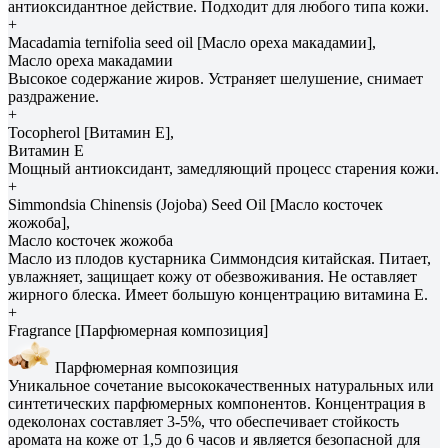
антиоксидантное действие. Подходит для любого типа кожи.
+
Macadamia ternifolia seed oil [Масло ореха макадамии],
Масло ореха макадамии
Высокое содержание жиров. Устраняет шелушение, снимает
раздражение.
+
Tocopherol [Витамин E],
Витамин E
Мощный антиоксидант, замедляющий процесс старения кожи.
+
Simmondsia Сhinensis (Jojoba) Seed Oil [Масло косточек
жожоба],
Масло косточек жожоба
Масло из плодов кустарника Симмондсия китайская. Питает,
увлажняет, защищает кожу от обезвоживания. Не оставляет
жирного блеска. Имеет большую концентрацию витамина Е.
+
Fragrance [Парфюмерная композиция]
Парфюмерная композиция
Уникальное сочетание высококачественных натуральных или
синтетических парфюмерных компонентов. Концентрация в
одеколонах составляет 3-5%, что обеспечивает стойкость
аромата на коже от 1,5 до 6 часов и является безопасной для