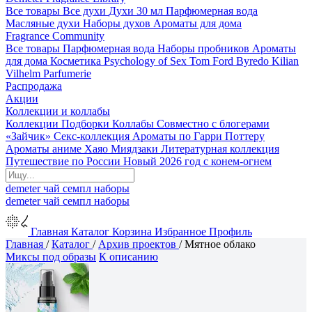
Все товары
Все духи
Духи 30 мл
Парфюмерная вода
Масляные духи
Наборы духов
Ароматы для дома
Fragrance Community
Все товары
Парфюмерная вода
Наборы пробников
Ароматы
для дома
Косметика
Psychology of Sex
Tom Ford
Byredo
Kilian
Vilhelm Parfumerie
Распродажа
Акции
Коллекции и коллабы
Коллекции
Подборки
Коллабы
Совместно с блогерами
«Зайчик»
Секс-коллекция
Ароматы по Гарри Поттеру
Ароматы аниме Хаяо Миядзаки
Литературная коллекция
Путешествие по России
Новый 2026 год с конем-огнем
demeter
чай
семпл
наборы
demeter
чай
семпл
наборы
Главная
Каталог
Корзина
Избранное
Профиль
Главная
/
Каталог
/
Архив проектов
/
Мятное облако
Миксы под образы
К описанию