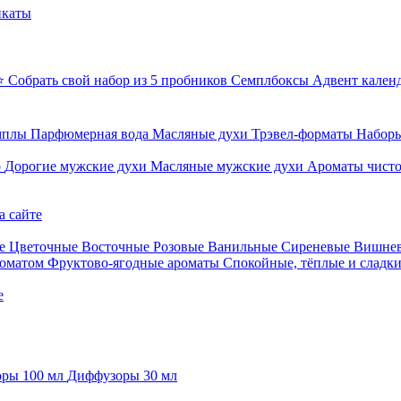
икаты
⭐ Собрать свой набор из 5 пробников
Семплбоксы
Адвент кален
мплы
Парфюмерная вода
Масляные духи
Трэвел-форматы
Наборы
о
Дорогие мужские духи
Масляные мужские духи
Ароматы чист
а сайте
е
Цветочные
Восточные
Розовые
Ванильные
Сиреневые
Вишне
роматом
Фруктово-ягодные ароматы
Спокойные, тёплые и сладк
е
ры 100 мл
Диффузоры 30 мл