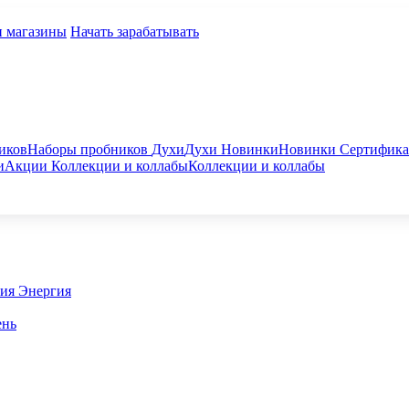
и магазины
Начать зарабатывать
иков
Наборы пробников
Духи
Духи
Новинки
Новинки
Сертифик
и
Акции
Коллекции и коллабы
Коллекции и коллабы
гия
Энергия
ень