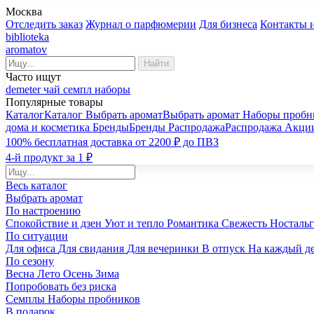
Москва
Отследить заказ
Журнал о парфюмерии
Для бизнеса
Контакты 
biblioteka
aromatov
Найти
Часто ищут
demeter
чай
семпл
наборы
Популярные товары
Каталог
Каталог
Выбрать аромат
Выбрать аромат
Наборы пробн
дома и косметика
Бренды
Бренды
Распродажа
Распродажа
Акци
100% бесплатная доставка от 2200 ₽ до ПВЗ
4-й продукт за 1 ₽
Весь каталог
Выбрать аромат
По настроению
Спокойствие и дзен
Уют и тепло
Романтика
Свежесть
Носталь
По ситуации
Для офиса
Для свидания
Для вечеринки
В отпуск
На каждый д
По сезону
Весна
Лето
Осень
Зима
Попробовать без риска
Семплы
Наборы пробников
В подарок