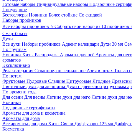
Готовые наборы
Индивидуальные наборы
Подарочные сертиф
Популярное
Бестселлеры
Новинки
Более стойкие
Со скидкой
Наборы пробников
Все наборы пробников
⭐ Собрать свой набор из 10 пробников
Смартбоксы
Духи
Все духи
Наборы пробников
Адвент календари
Духи 30 мл
Се
По группам
Новинки
Хиты
Распродажа
Ароматы для неё
Ароматы для нег
ароматов
Эксклюзивно
Релакс-терапия
Странное, но гениальное
Азия в нотах
Только н
По нотам
Фруктовые
Пудровые
Сладкие
Цитрусовые
Ягодные
Древесны
Цветочные духи для женщины
Духи с древесно-цитрусовым а
По времени года
Для осени
Для весны
Летние духи для него
Летние духи для не
Новинки
Подарочные сертификаты
Ароматы для дома и косметика
Ароматы для дома
Все ароматы для дома
Хиты
Свечи
Диффузоры 125 мл
Диффузо
Косметика