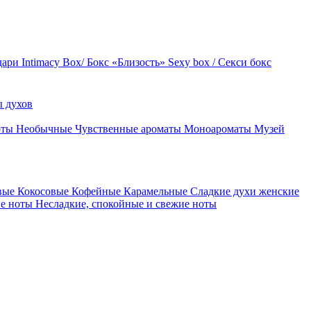
дари
Intimacy Box/ Бокс «Близость»
Sexy box / Секси бокс
 духов
оты
Необычные
Чувственные ароматы
Моноароматы
Музей
вые
Кокосовые
Кофейные
Карамельные
Сладкие духи женские
ие ноты
Несладкие, спокойные и свежие ноты