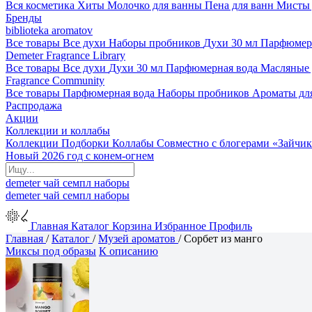
Вся косметика
Хиты
Молочко для ванны
Пена для ванн
Мисты 
Бренды
biblioteka aromatov
Все товары
Все духи
Наборы пробников
Духи 30 мл
Парфюмер
Demeter Fragrance Library
Все товары
Все духи
Духи 30 мл
Парфюмерная вода
Масляные
Fragrance Community
Все товары
Парфюмерная вода
Наборы пробников
Ароматы дл
Распродажа
Акции
Коллекции и коллабы
Коллекции
Подборки
Коллабы
Совместно с блогерами
«Зайчик
Новый 2026 год с конем-огнем
demeter
чай
семпл
наборы
demeter
чай
семпл
наборы
Главная
Каталог
Корзина
Избранное
Профиль
Главная
/
Каталог
/
Музей ароматов
/
Сорбет из манго
Миксы под образы
К описанию