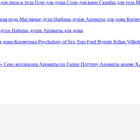
для лица и тела
Гели для душа
Соли для ванн
Скрабы для тела
М
ная вода
Масляные духи
Наборы духов
Ароматы для дома
Косме
 духи
Наборы духов
Ароматы для дома
я дома
Косметика
Psychology of Sex
Tom Ford
Byredo
Kilian
Vilhel
»
Секс-коллекция
Ароматы по Гарри Поттеру
Ароматы аниме Х