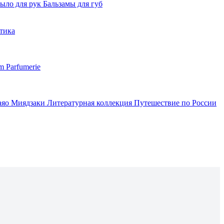
ыло для рук
Бальзамы для губ
тика
m Parfumerie
аяо Миядзаки
Литературная коллекция
Путешествие по России