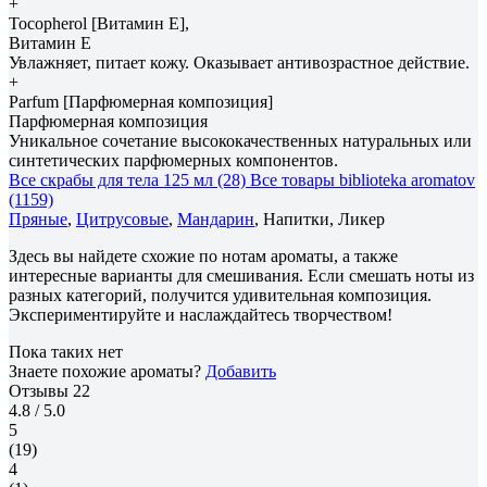
+
Tocopherol [Витамин Е],
Витамин Е
Увлажняет, питает кожу. Оказывает антивозрастное действие.
+
Parfum [Парфюмерная композиция]
Парфюмерная композиция
Уникальное сочетание высококачественных натуральных или
синтетических парфюмерных компонентов.
Все скрабы для тела 125 мл (28)
Все товары biblioteka aromatov
(1159)
Пряные
,
Цитрусовые
,
Мандарин
, Напитки, Ликер
Здесь вы найдете схожие по нотам ароматы, а также
интересные варианты для смешивания. Если смешать ноты из
разных категорий, получится удивительная композиция.
Экспериментируйте и наслаждайтесь творчеством!
Пока таких нет
Знаете похожие ароматы?
Добавить
Отзывы
22
4.8
/ 5.0
5
(19)
4