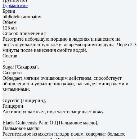
Гурманские
Бренд
biblioteka aromatov
Объем
125 мл
Способ применения
Разотрите небольшую порцию в ладонях и нанесите на
чистую увлажненную кожу во время принятия душа. Через 2-3
минуты после нанесения смойте водой.
Состав
+
Sugar [Сахароза],
Сахароза
Обладает мягким очищающим действием, способствует
обновлению и увлажнению кожи, насыщает минералами и
витаминами.
+
Glycerin [Глицерин],
Глицерин
Активно увлажняет, смягчает и защищает кожу.
+
Elaeis Guineensis Palm Oil [Пальмовое масло],
Пальмовое масло
Растительное из мякоти плодов пальм, содержит большое