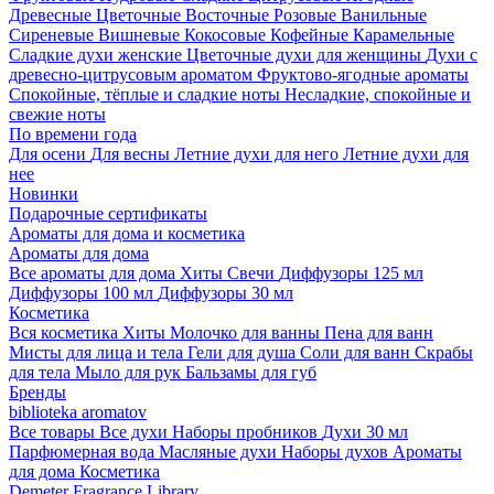
Древесные
Цветочные
Восточные
Розовые
Ванильные
Сиреневые
Вишневые
Кокосовые
Кофейные
Карамельные
Сладкие духи женские
Цветочные духи для женщины
Духи с
древесно-цитрусовым ароматом
Фруктово-ягодные ароматы
Спокойные, тёплые и сладкие ноты
Несладкие, спокойные и
свежие ноты
По времени года
Для осени
Для весны
Летние духи для него
Летние духи для
нее
Новинки
Подарочные сертификаты
Ароматы для дома и косметика
Ароматы для дома
Все ароматы для дома
Хиты
Свечи
Диффузоры 125 мл
Диффузоры 100 мл
Диффузоры 30 мл
Косметика
Вся косметика
Хиты
Молочко для ванны
Пена для ванн
Мисты для лица и тела
Гели для душа
Соли для ванн
Скрабы
для тела
Мыло для рук
Бальзамы для губ
Бренды
biblioteka aromatov
Все товары
Все духи
Наборы пробников
Духи 30 мл
Парфюмерная вода
Масляные духи
Наборы духов
Ароматы
для дома
Косметика
Demeter Fragrance Library