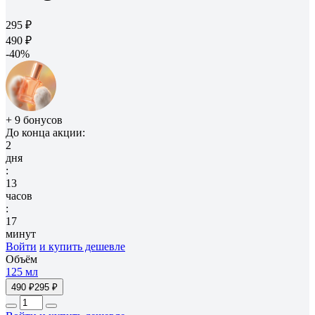
295 ₽
490 ₽
-40%
+ 9 бонусов
До конца акции:
2
дня
:
13
часов
:
17
минут
Войти
и купить дешевле
Объём
125 мл
490 ₽
295 ₽