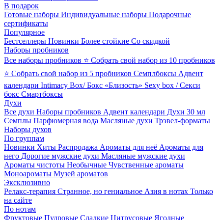
В подарок
Готовые наборы
Индивидуальные наборы
Подарочные
сертификаты
Популярное
Бестселлеры
Новинки
Более стойкие
Со скидкой
Наборы пробников
Все наборы пробников
⭐ Собрать свой набор из 10 пробников
⭐ Собрать свой набор из 5 пробников
Семплбоксы
Адвент
календари
Intimacy Box/ Бокс «Близость»
Sexy box / Секси
бокс
Смартбоксы
Духи
Все духи
Наборы пробников
Адвент календари
Духи 30 мл
Семплы
Парфюмерная вода
Масляные духи
Трэвел-форматы
Наборы духов
По группам
Новинки
Хиты
Распродажа
Ароматы для неё
Ароматы для
него
Дорогие мужские духи
Масляные мужские духи
Ароматы чистоты
Необычные
Чувственные ароматы
Моноароматы
Музей ароматов
Эксклюзивно
Релакс-терапия
Странное, но гениальное
Азия в нотах
Только
на сайте
По нотам
Фруктовые
Пудровые
Сладкие
Цитрусовые
Ягодные