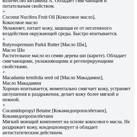
количество витамина А. Обладает смягчающим и
питательным свойством.
+
Coconut Nucifera Fruit Oil [Кокосовое масло],
Кокосовое масло
Увлажняет, питает кожу, защищая ее от негативного
воздействия окружающей среды. Быстро впитывается.
+
Butyrospermum Parkii Butter [Масло Ши],
Масло Ши
Растительное масло из семян дерева ши (карите). Обладает
смягчающими, увлажняющими и регенерирующими
свойствами.
+
Macadamia ternifolia seed oil [Масло Макадамии],
Масло Макадамии
Хорошо впитывается, моментально смягчает кожу, устраняет
шелушения и раздражения, делает кожу более мягкой и
нежной.
+
Cocamidopropyl Betaine [Кокамидопропилбетаин],
Кокамидопропилбетаин
Мягкий моющий компонент на основе кокосового масла. Не
раздражает кожу, кондиционирует и обладает
антистатическим действием.