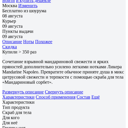
Войти
и купить дешевле
Москва
Изменить
Бесплатно из шоурума
08 августа
Курьер
09 августа
Пункты выдачи
09 августа
Описание
Ноты
Похожее
Скидка
Купили > 350 раз
Сочетание взрывной мандариновой свежести и ярких
пряностей дополнительно усилено легкими нотками Ликера
Mandarine Napoleo. Превратите обычное приняте душа в микс
цитрусовой свежести и терпкости с помощью скраба для тела
«Мандариновый сорбет».
Развернуть описание
Свернуть описание
Характеристики
Способ применения
Состав
Ещё
Характеристики
Тип продукта
Скраб для тела
Для кого
Для неё
Группы нот