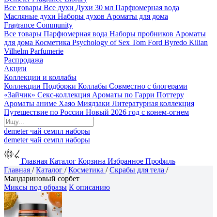
Все товары
Все духи
Духи 30 мл
Парфюмерная вода
Масляные духи
Наборы духов
Ароматы для дома
Fragrance Community
Все товары
Парфюмерная вода
Наборы пробников
Ароматы
для дома
Косметика
Psychology of Sex
Tom Ford
Byredo
Kilian
Vilhelm Parfumerie
Распродажа
Акции
Коллекции и коллабы
Коллекции
Подборки
Коллабы
Совместно с блогерами
«Зайчик»
Секс-коллекция
Ароматы по Гарри Поттеру
Ароматы аниме Хаяо Миядзаки
Литературная коллекция
Путешествие по России
Новый 2026 год с конем-огнем
demeter
чай
семпл
наборы
demeter
чай
семпл
наборы
Главная
Каталог
Корзина
Избранное
Профиль
Главная
/
Каталог
/
Косметика
/
Скрабы для тела
/
Мандариновый сорбет
Миксы под образы
К описанию