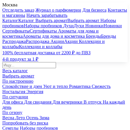
Москва
Отследить заказ
Журнал о парфюмерии
Для бизнеса
Контакты
и магазины
Начать зарабатывать
Каталог
Каталог
Выбрать аромат
Выбрать аромат
Наборы
пробников
Наборы пробников
Духи
Духи
Новинки
Новинки
Сертификаты
Сертификаты
Ароматы для дома и
косметика
Ароматы для дома и косметика
Бренды
Бренды
Распродажа
Распродажа
Акции
Акции
Коллекции и
коллабы
Коллекции и коллабы
100% бесплатная доставка от 2200 ₽ до ПВЗ
4-й продукт за 1 ₽
Весь каталог
Выбрать аромат
По настроению
Спокойствие и дзен
Уют и тепло
Романтика
Свежесть
Ностальгия
Энергия
По ситуации
Для офиса
Для свидания
Для вечеринки
В отпуск
На каждый
день
По сезону
Весна
Лето
Осень
Зима
Попробовать без риска
Семплы
Наборы пробников