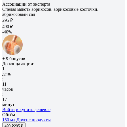
Ассоциации от эксперта
Спелая мякоть абрикосов, абрикосовые косточки,
абрикосовый сад
295 ₽
490 ₽
-40%
+ 9 бонусов
До конца акции:
1
день
:
11
часов
:
17
минут
Войти
и купить дешевле
Объём
150 мл
Другие продукты
490 ₽
295 ₽