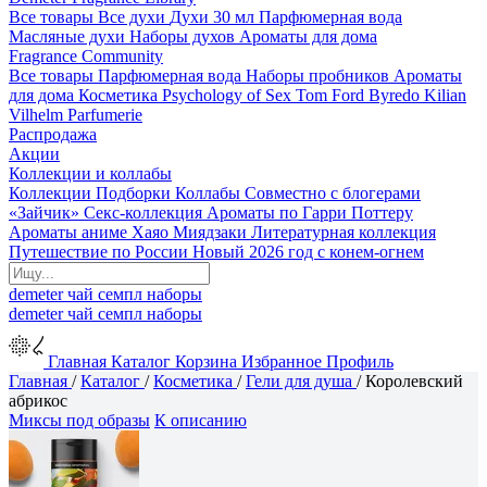
Все товары
Все духи
Духи 30 мл
Парфюмерная вода
Масляные духи
Наборы духов
Ароматы для дома
Fragrance Community
Все товары
Парфюмерная вода
Наборы пробников
Ароматы
для дома
Косметика
Psychology of Sex
Tom Ford
Byredo
Kilian
Vilhelm Parfumerie
Распродажа
Акции
Коллекции и коллабы
Коллекции
Подборки
Коллабы
Совместно с блогерами
«Зайчик»
Секс-коллекция
Ароматы по Гарри Поттеру
Ароматы аниме Хаяо Миядзаки
Литературная коллекция
Путешествие по России
Новый 2026 год с конем-огнем
demeter
чай
семпл
наборы
demeter
чай
семпл
наборы
Главная
Каталог
Корзина
Избранное
Профиль
Главная
/
Каталог
/
Косметика
/
Гели для душа
/
Королевский
абрикос
Миксы под образы
К описанию