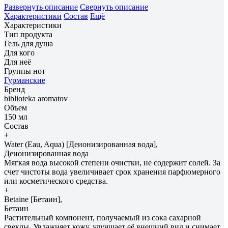
Развернуть описание
Свернуть описание
Характеристики
Состав
Ещё
Характеристики
Тип продукта
Гель для душа
Для кого
Для неё
Группы нот
Гурманские
Бренд
biblioteka aromatov
Объем
150 мл
Состав
+
Water (Eau, Aqua) [Деионизированная вода],
Деионизированная вода
Мягкая вода высокой степени очистки, не содержит солей. За
счет чистоты вода увеличивает срок хранения парфюмерного
или косметического средства.
+
Betaine [Бетаин],
Бетаин
Растительный компонент, получаемый из сока сахарной
свеклы. Увлажняет кожу, улучшает её внешний вид и снимает