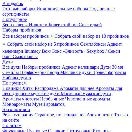
В подарок
Готовые наборы
Индивидуальные наборы
Подарочные
сертификаты
Популярное
Бестселлеры
Новинки
Более стойкие
Со скидкой
Наборы пробников
Все наборы пробников
⭐ Собрать свой набор из 10 пробников
⭐ Собрать свой набор из 5 пробников
Семплбоксы
Адвент
календари
Intimacy Box/ Бокс «Близость»
Sexy box / Секси
бокс
Смартбоксы
Духи
Все духи
Наборы пробников
Адвент календари
Духи 30 мл
Семплы
Парфюмерная вода
Масляные духи
Трэвел-форматы
Наборы духов
По группам
Новинки
Хиты
Распродажа
Ароматы для неё
Ароматы для
него
Дорогие мужские духи
Масляные мужские духи
Ароматы чистоты
Необычные
Чувственные ароматы
Моноароматы
Музей ароматов
Эксклюзивно
Релакс-терапия
Странное, но гениальное
Азия в нотах
Только
на сайте
По нотам
Фруктовые
Пудровые
Сладкие
Цитрусовые
Ягодные