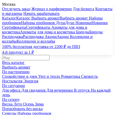
Москва
Отследить заказ
Журнал о парфюмерии
Для бизнеса
Контакты
и магазины
Начать зарабатывать
Каталог
Каталог
Выбрать аромат
Выбрать аромат
Наборы
пробников
Наборы пробников
Духи
Духи
Новинки
Новинки
Сертификаты
Сертификаты
Ароматы для дома и
косметика
Ароматы для дома и косметика
Бренды
Бренды
Распродажа
Распродажа
Акции
Акции
Коллекции и
коллабы
Коллекции и коллабы
100% бесплатная доставка от 2200 ₽ до ПВЗ
4-й продукт за 1 ₽
Весь каталог
Выбрать аромат
По настроению
Спокойствие и дзен
Уют и тепло
Романтика
Свежесть
Ностальгия
Энергия
По ситуации
Для офиса
Для свидания
Для вечеринки
В отпуск
На каждый
день
По сезону
Весна
Лето
Осень
Зима
Попробовать без риска
Семплы
Наборы пробников