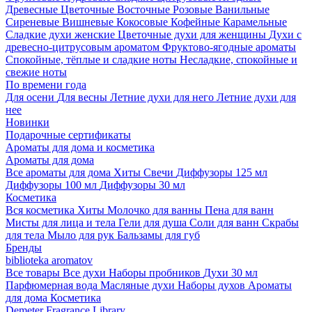
Древесные
Цветочные
Восточные
Розовые
Ванильные
Сиреневые
Вишневые
Кокосовые
Кофейные
Карамельные
Сладкие духи женские
Цветочные духи для женщины
Духи с
древесно-цитрусовым ароматом
Фруктово-ягодные ароматы
Спокойные, тёплые и сладкие ноты
Несладкие, спокойные и
свежие ноты
По времени года
Для осени
Для весны
Летние духи для него
Летние духи для
нее
Новинки
Подарочные сертификаты
Ароматы для дома и косметика
Ароматы для дома
Все ароматы для дома
Хиты
Свечи
Диффузоры 125 мл
Диффузоры 100 мл
Диффузоры 30 мл
Косметика
Вся косметика
Хиты
Молочко для ванны
Пена для ванн
Мисты для лица и тела
Гели для душа
Соли для ванн
Скрабы
для тела
Мыло для рук
Бальзамы для губ
Бренды
biblioteka aromatov
Все товары
Все духи
Наборы пробников
Духи 30 мл
Парфюмерная вода
Масляные духи
Наборы духов
Ароматы
для дома
Косметика
Demeter Fragrance Library