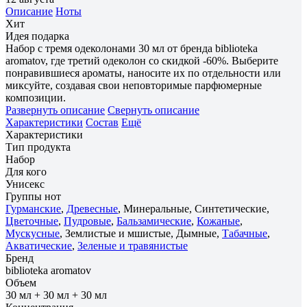
Описание
Ноты
Хит
Идея подарка
Набор с тремя одеколонами 30 мл от бренда biblioteka
aromatov, где третий одеколон со скидкой -60%. Выберите
понравившиеся ароматы, наносите их по отдельности или
миксуйте, создавая свои неповторимые парфюмерные
композиции.
Развернуть описание
Свернуть описание
Характеристики
Состав
Ещё
Характеристики
Тип продукта
Набор
Для кого
Унисекс
Группы нот
Гурманские
,
Древесные
, Минеральные, Синтетические,
Цветочные
,
Пудровые
,
Бальзамические
,
Кожаные
,
Мускусные
, Землистые и мшистые, Дымные,
Табачные
,
Акватические
,
Зеленые и травянистые
Бренд
biblioteka aromatov
Объем
30 мл + 30 мл + 30 мл