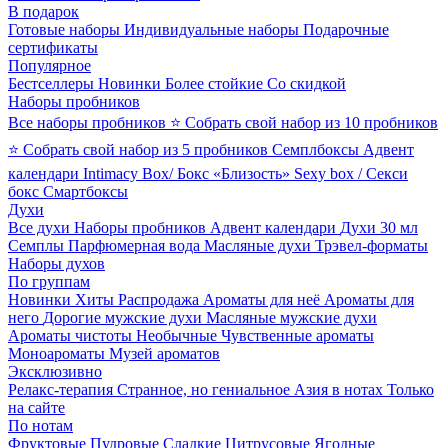
В подарок
Готовые наборы
Индивидуальные наборы
Подарочные
сертификаты
Популярное
Бестселлеры
Новинки
Более стойкие
Со скидкой
Наборы пробников
Все наборы пробников
⭐ Собрать свой набор из 10 пробников
⭐ Собрать свой набор из 5 пробников
Семплбоксы
Адвент
календари
Intimacy Box/ Бокс «Близость»
Sexy box / Секси
бокс
Смартбоксы
Духи
Все духи
Наборы пробников
Адвент календари
Духи 30 мл
Семплы
Парфюмерная вода
Масляные духи
Трэвел-форматы
Наборы духов
По группам
Новинки
Хиты
Распродажа
Ароматы для неё
Ароматы для
него
Дорогие мужские духи
Масляные мужские духи
Ароматы чистоты
Необычные
Чувственные ароматы
Моноароматы
Музей ароматов
Эксклюзивно
Релакс-терапия
Странное, но гениальное
Азия в нотах
Только
на сайте
По нотам
Фруктовые
Пудровые
Сладкие
Цитрусовые
Ягодные