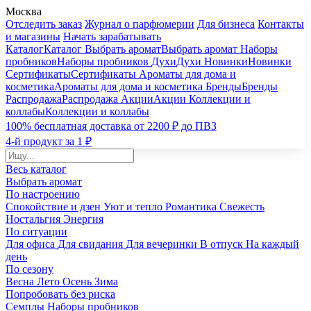
Москва
Отследить заказ
Журнал о парфюмерии
Для бизнеса
Контакты
и магазины
Начать зарабатывать
Каталог
Каталог
Выбрать аромат
Выбрать аромат
Наборы
пробников
Наборы пробников
Духи
Духи
Новинки
Новинки
Сертификаты
Сертификаты
Ароматы для дома и
косметика
Ароматы для дома и косметика
Бренды
Бренды
Распродажа
Распродажа
Акции
Акции
Коллекции и
коллабы
Коллекции и коллабы
100% бесплатная доставка от 2200 ₽ до ПВЗ
4-й продукт за 1 ₽
Весь каталог
Выбрать аромат
По настроению
Спокойствие и дзен
Уют и тепло
Романтика
Свежесть
Ностальгия
Энергия
По ситуации
Для офиса
Для свидания
Для вечеринки
В отпуск
На каждый
день
По сезону
Весна
Лето
Осень
Зима
Попробовать без риска
Семплы
Наборы пробников