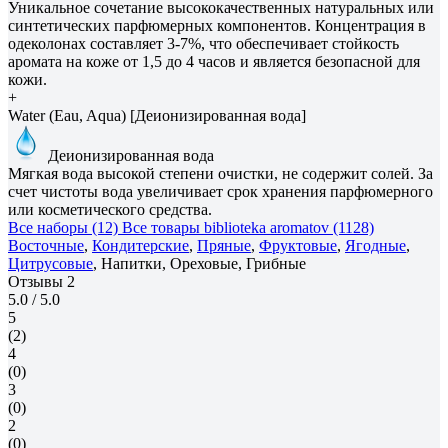
Уникальное сочетание высококачественных натуральных или
синтетических парфюмерных компонентов. Концентрация в
одеколонах составляет 3-7%, что обеспечивает стойкость
аромата на коже от 1,5 до 4 часов и является безопасной для
кожи.
+
Water (Eau, Aqua) [Деионизированная вода]
Деионизированная вода
Мягкая вода высокой степени очистки, не содержит солей. За
счет чистоты вода увеличивает срок хранения парфюмерного
или косметического средства.
Все наборы (12)
Все товары biblioteka aromatov (1128)
Восточные
,
Кондитерские
,
Пряные
,
Фруктовые
,
Ягодные
,
Цитрусовые
, Напитки, Ореховые, Грибные
Отзывы
2
5.0
/ 5.0
5
(2)
4
(0)
3
(0)
2
(0)