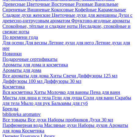
Древесные
Цветочные
Восточные
Розовые
Ванильные
Сиреневые
Вишневые
Кокосовые
Кофейные
Карамельные
Сладкие духи женские
Цветочные духи для женщины
Духи с
древесно-цитрусовым ароматом
Фруктово-ягодные ароматы
Спокойные, тёплые и сладкие ноты
Несладкие, спокойные и
свежие ноты
По времени года
Для осени
Для весны
Летние духи для него
Летние духи для
нее
Новинки
Подарочные сертификаты
Ароматы для дома и косметика
Ароматы для дома
Все ароматы для дома
Хиты
Свечи
Диффузоры 125 мл
Диффузоры 100 мл
Диффузоры 30 мл
Косметика
Вся косметика
Хиты
Молочко для ванны
Пена для ванн
Мисты для лица и тела
Гели для душа
Соли для ванн
Скрабы
для тела
Мыло для рук
Бальзамы для губ
Бренды
biblioteka aromatov
Все товары
Все духи
Наборы пробников
Духи 30 мл
Парфюмерная вода
Масляные духи
Наборы духов
Ароматы
для дома
Косметика
Demeter Fragrance Library