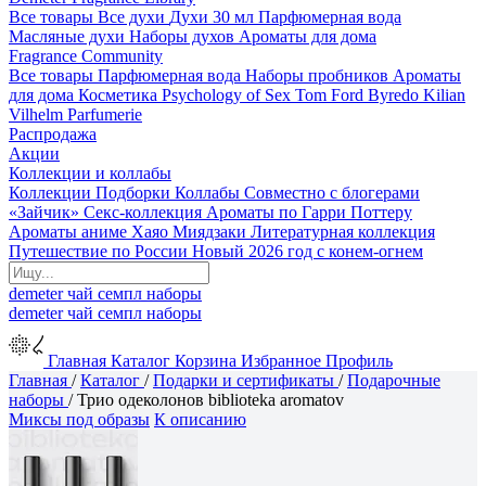
Все товары
Все духи
Духи 30 мл
Парфюмерная вода
Масляные духи
Наборы духов
Ароматы для дома
Fragrance Community
Все товары
Парфюмерная вода
Наборы пробников
Ароматы
для дома
Косметика
Psychology of Sex
Tom Ford
Byredo
Kilian
Vilhelm Parfumerie
Распродажа
Акции
Коллекции и коллабы
Коллекции
Подборки
Коллабы
Совместно с блогерами
«Зайчик»
Секс-коллекция
Ароматы по Гарри Поттеру
Ароматы аниме Хаяо Миядзаки
Литературная коллекция
Путешествие по России
Новый 2026 год с конем-огнем
demeter
чай
семпл
наборы
demeter
чай
семпл
наборы
Главная
Каталог
Корзина
Избранное
Профиль
Главная
/
Каталог
/
Подарки и сертификаты
/
Подарочные
наборы
/
Трио одеколонов biblioteka aromatov
Миксы под образы
К описанию