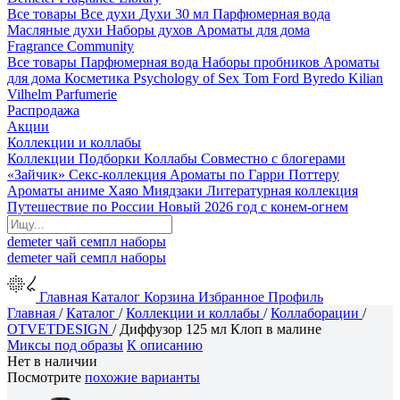
Все товары
Все духи
Духи 30 мл
Парфюмерная вода
Масляные духи
Наборы духов
Ароматы для дома
Fragrance Community
Все товары
Парфюмерная вода
Наборы пробников
Ароматы
для дома
Косметика
Psychology of Sex
Tom Ford
Byredo
Kilian
Vilhelm Parfumerie
Распродажа
Акции
Коллекции и коллабы
Коллекции
Подборки
Коллабы
Совместно с блогерами
«Зайчик»
Секс-коллекция
Ароматы по Гарри Поттеру
Ароматы аниме Хаяо Миядзаки
Литературная коллекция
Путешествие по России
Новый 2026 год с конем-огнем
demeter
чай
семпл
наборы
demeter
чай
семпл
наборы
Главная
Каталог
Корзина
Избранное
Профиль
Главная
/
Каталог
/
Коллекции и коллабы
/
Коллаборации
/
OTVETDESIGN
/
Диффузор 125 мл Клоп в малине
Миксы под образы
К описанию
Нет в наличии
Посмотрите
похожие варианты