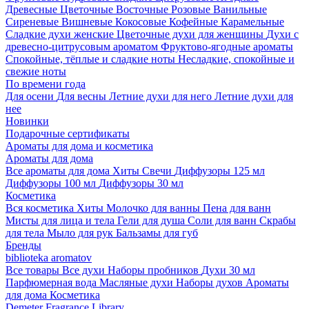
Древесные
Цветочные
Восточные
Розовые
Ванильные
Сиреневые
Вишневые
Кокосовые
Кофейные
Карамельные
Сладкие духи женские
Цветочные духи для женщины
Духи с
древесно-цитрусовым ароматом
Фруктово-ягодные ароматы
Спокойные, тёплые и сладкие ноты
Несладкие, спокойные и
свежие ноты
По времени года
Для осени
Для весны
Летние духи для него
Летние духи для
нее
Новинки
Подарочные сертификаты
Ароматы для дома и косметика
Ароматы для дома
Все ароматы для дома
Хиты
Свечи
Диффузоры 125 мл
Диффузоры 100 мл
Диффузоры 30 мл
Косметика
Вся косметика
Хиты
Молочко для ванны
Пена для ванн
Мисты для лица и тела
Гели для душа
Соли для ванн
Скрабы
для тела
Мыло для рук
Бальзамы для губ
Бренды
biblioteka aromatov
Все товары
Все духи
Наборы пробников
Духи 30 мл
Парфюмерная вода
Масляные духи
Наборы духов
Ароматы
для дома
Косметика
Demeter Fragrance Library