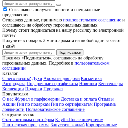
Соглашаюсь получать новости и специальные
предложения
Отправляя данные, принимаю
пользовательское соглашение
и
соглашаюсь на обработку персональных данных.
Почему стоит подписаться на нашу рассылку по электронной
почте?
Получите в подарок 2 мини-аромата на любой один заказ от
1500₽!
Подписаться
Нажимая «Подписаться», соглашаюсь на обработку
персональных данных. Подробнее в
пользовательском
соглашении
Каталог
С чего начать?
Духи
Ароматы для дома
Косметика
Распродажа
Подарочные сертификаты
Новинки
Бестселлеры
Коллекции
Подарки
Предзаказ
Покупателям
О нас
Журнал о парфюмерии
Доставка и оплата
Отзывы
Акции
Гид по подаркам
Гид по сертификатам
Программа
лояльности
Пользовательское соглашение
Сотрудничество
Стать оптовым партнёром
Клуб «После полуночи»
Партнерская программа
Запустить коллаб
Корпоративные