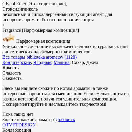
Glycol Ether [Этоксидигликоль],
Этоксидигликоль
Безопасный и гипоаллергенный связующий агент для
испарения аромата без использования спирта
+
Fragrance [Парфюмерная композиция]
Парфюмерная композиция
Уникальное сочетание высококачественных натуральных или
синтетических парфюмерных компонентов.
Все товары biblioteka aromatov (1128)
Кондитерские
,
Ягодные
,
Малина
, Сахар, Джем
Яркость
Сладость
Свежесть
Здесь вы найдете схожие по нотам ароматы, а также
интересные варианты для смешивания. Если смешать ноты из
разных категорий, получится удивительная композиция.
Экспериментируйте и наслаждайтесь творчеством!
Пока таких нет
Знаете похожие ароматы?
Добавить
OTVETDESIGN
Коллаборация