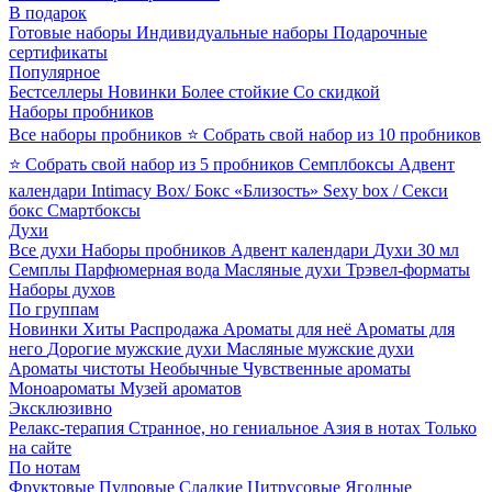
В подарок
Готовые наборы
Индивидуальные наборы
Подарочные
сертификаты
Популярное
Бестселлеры
Новинки
Более стойкие
Со скидкой
Наборы пробников
Все наборы пробников
⭐ Собрать свой набор из 10 пробников
⭐ Собрать свой набор из 5 пробников
Семплбоксы
Адвент
календари
Intimacy Box/ Бокс «Близость»
Sexy box / Секси
бокс
Смартбоксы
Духи
Все духи
Наборы пробников
Адвент календари
Духи 30 мл
Семплы
Парфюмерная вода
Масляные духи
Трэвел-форматы
Наборы духов
По группам
Новинки
Хиты
Распродажа
Ароматы для неё
Ароматы для
него
Дорогие мужские духи
Масляные мужские духи
Ароматы чистоты
Необычные
Чувственные ароматы
Моноароматы
Музей ароматов
Эксклюзивно
Релакс-терапия
Странное, но гениальное
Азия в нотах
Только
на сайте
По нотам
Фруктовые
Пудровые
Сладкие
Цитрусовые
Ягодные