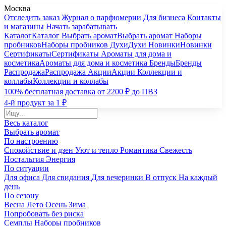
Москва
Отследить заказ
Журнал о парфюмерии
Для бизнеса
Контакты
и магазины
Начать зарабатывать
Каталог
Каталог
Выбрать аромат
Выбрать аромат
Наборы
пробников
Наборы пробников
Духи
Духи
Новинки
Новинки
Сертификаты
Сертификаты
Ароматы для дома и
косметика
Ароматы для дома и косметика
Бренды
Бренды
Распродажа
Распродажа
Акции
Акции
Коллекции и
коллабы
Коллекции и коллабы
100% бесплатная доставка от 2200 ₽ до ПВЗ
4-й продукт за 1 ₽
Весь каталог
Выбрать аромат
По настроению
Спокойствие и дзен
Уют и тепло
Романтика
Свежесть
Ностальгия
Энергия
По ситуации
Для офиса
Для свидания
Для вечеринки
В отпуск
На каждый
день
По сезону
Весна
Лето
Осень
Зима
Попробовать без риска
Семплы
Наборы пробников