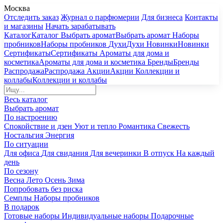
Москва
Отследить заказ
Журнал о парфюмерии
Для бизнеса
Контакты
и магазины
Начать зарабатывать
Каталог
Каталог
Выбрать аромат
Выбрать аромат
Наборы
пробников
Наборы пробников
Духи
Духи
Новинки
Новинки
Сертификаты
Сертификаты
Ароматы для дома и
косметика
Ароматы для дома и косметика
Бренды
Бренды
Распродажа
Распродажа
Акции
Акции
Коллекции и
коллабы
Коллекции и коллабы
Весь каталог
Выбрать аромат
По настроению
Спокойствие и дзен
Уют и тепло
Романтика
Свежесть
Ностальгия
Энергия
По ситуации
Для офиса
Для свидания
Для вечеринки
В отпуск
На каждый
день
По сезону
Весна
Лето
Осень
Зима
Попробовать без риска
Семплы
Наборы пробников
В подарок
Готовые наборы
Индивидуальные наборы
Подарочные