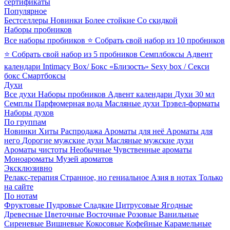
сертификаты
Популярное
Бестселлеры
Новинки
Более стойкие
Со скидкой
Наборы пробников
Все наборы пробников
⭐ Собрать свой набор из 10 пробников
⭐ Собрать свой набор из 5 пробников
Семплбоксы
Адвент
календари
Intimacy Box/ Бокс «Близость»
Sexy box / Секси
бокс
Смартбоксы
Духи
Все духи
Наборы пробников
Адвент календари
Духи 30 мл
Семплы
Парфюмерная вода
Масляные духи
Трэвел-форматы
Наборы духов
По группам
Новинки
Хиты
Распродажа
Ароматы для неё
Ароматы для
него
Дорогие мужские духи
Масляные мужские духи
Ароматы чистоты
Необычные
Чувственные ароматы
Моноароматы
Музей ароматов
Эксклюзивно
Релакс-терапия
Странное, но гениальное
Азия в нотах
Только
на сайте
По нотам
Фруктовые
Пудровые
Сладкие
Цитрусовые
Ягодные
Древесные
Цветочные
Восточные
Розовые
Ванильные
Сиреневые
Вишневые
Кокосовые
Кофейные
Карамельные