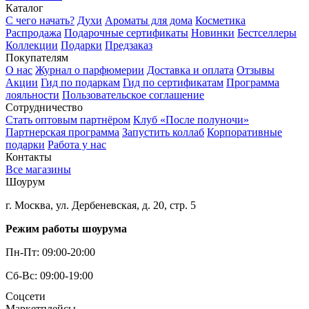
Каталог
С чего начать?
Духи
Ароматы для дома
Косметика
Распродажа
Подарочные сертификаты
Новинки
Бестселлеры
Коллекции
Подарки
Предзаказ
Покупателям
О нас
Журнал о парфюмерии
Доставка и оплата
Отзывы
Акции
Гид по подаркам
Гид по сертификатам
Программа
лояльности
Пользовательское соглашение
Сотрудничество
Стать оптовым партнёром
Клуб «После полуночи»
Партнерская программа
Запустить коллаб
Корпоративные
подарки
Работа у нас
Контакты
Все магазины
Шоурум
г. Москва, ул. Дербеневская, д. 20, стр. 5
Режим работы шоурума
Пн-Пт: 09:00-20:00
Сб-Вс: 09:00-19:00
Соцсети
Маркетплейсы