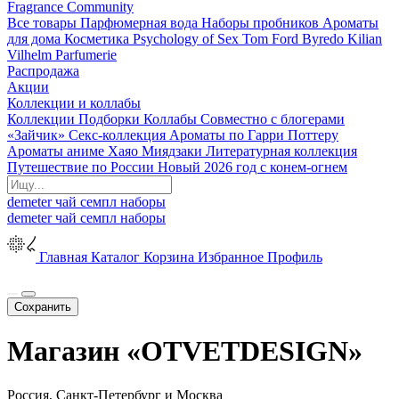
Fragrance Community
Все товары
Парфюмерная вода
Наборы пробников
Ароматы
для дома
Косметика
Psychology of Sex
Tom Ford
Byredo
Kilian
Vilhelm Parfumerie
Распродажа
Акции
Коллекции и коллабы
Коллекции
Подборки
Коллабы
Совместно с блогерами
«Зайчик»
Секс-коллекция
Ароматы по Гарри Поттеру
Ароматы аниме Хаяо Миядзаки
Литературная коллекция
Путешествие по России
Новый 2026 год с конем-огнем
demeter
чай
семпл
наборы
demeter
чай
семпл
наборы
Главная
Каталог
Корзина
Избранное
Профиль
Сохранить
Магазин «OTVETDESIGN»
Россия, Санкт-Петербург и Москва