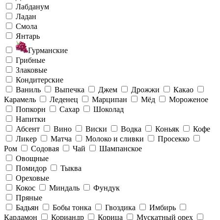
Лабданум
Ладан
Смола
Янтарь
Гурманские
Грибные
Злаковые
Кондитерские
Ваниль
Выпечка
Джем
Дрожжи
Какао
Карамель
Леденец
Марципан
Мёд
Мороженое
Попкорн
Сахар
Шоколад
Напитки
Абсент
Вино
Виски
Водка
Коньяк
Кофе
Ликер
Матча
Молоко и сливки
Просекко
Ром
Содовая
Чай
Шампанское
Овощные
Помидор
Тыква
Ореховые
Кокос
Миндаль
Фундук
Пряные
Бадьян
Бобы тонка
Гвоздика
Имбирь
Кардамон
Кориандр
Корица
Мускатный орех