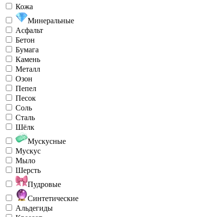
Кожа
Минеральные
Асфальт
Бетон
Бумага
Камень
Металл
Озон
Пепел
Песок
Соль
Сталь
Шёлк
Мускусные
Мускус
Мыло
Шерсть
Пудровые
Синтетические
Альдегиды