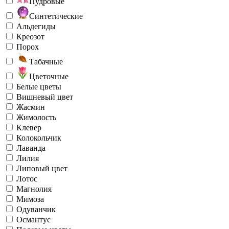
Пудровые
Синтетические
Альдегиды
Креозот
Порох
Табачные
Цветочные
Белые цветы
Вишневый цвет
Жасмин
Жимолость
Клевер
Колокольчик
Лаванда
Лилия
Липовый цвет
Лотос
Магнолия
Мимоза
Одуванчик
Османтус