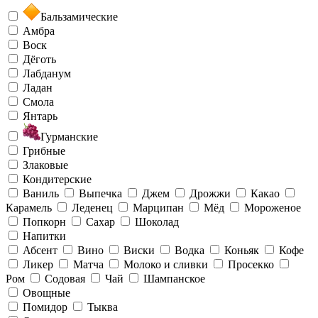
Необычный
Бальзамические
Амбра
Воск
Дёготь
Лабданум
Ладан
Смола
Янтарь
Гурманские
Грибные
Злаковые
Кондитерские
Ваниль
Выпечка
Джем
Дрожжи
Какао
Карамель
Леденец
Марципан
Мёд
Мороженое
Попкорн
Сахар
Шоколад
Напитки
Абсент
Вино
Виски
Водка
Коньяк
Кофе
Ликер
Матча
Молоко и сливки
Просекко
Ром
Содовая
Чай
Шампанское
Овощные
Помидор
Тыква