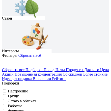
Сезон
Интересы
Фильтры
Сбросить всё
Сбросить все
Подборки
Повод
Ноты
Продукты
Для кого
Цена
Акции
Повышенная концентрация
Со скидкой
Более стойкие
На каждый день
Домосед
Идея для подарка
В наличии
Рейтинг
Подборки
Грущу
Романтичный
Весна
Настроение
Грущу
Вечеринка
Летаю в облаках
Путешествую
Работаю
Флиртую