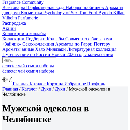
Fragrance Community
Все товары
Парфюмерная вода
Наборы пробников
Ароматы
для дома
Косметика
Psychology of Sex
Tom Ford
Byredo
Kilian
Vilhelm Parfumerie
Распродажа
Акции
Коллекции и коллабы
Коллекции
Подборки
Коллабы
Совместно с блогерами
«Зайчик»
Секс-коллекция
Ароматы по Гарри Поттеру
Ароматы аниме Хаяо Миядзаки
Литературная коллекция
Путешествие по России
Новый 2026 год с конем-огнем
demeter
чай
семпл
наборы
demeter
чай
семпл
наборы
Главная
Каталог
Корзина
Избранное
Профиль
Главная
/
Каталог
/
Духи
/
Духи
/
Мужской одеколон в
Челябинске
Мужской одеколон в
Челябинске