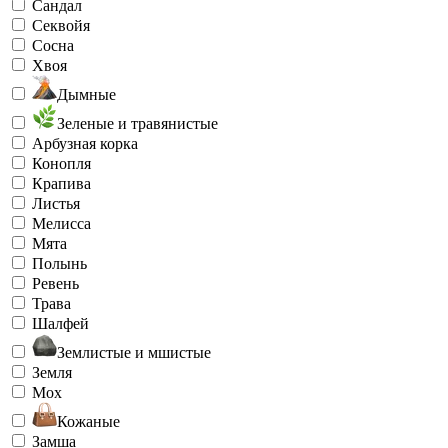
Сандал
Секвойя
Сосна
Хвоя
Дымные
Зеленые и травянистые
Арбузная корка
Конопля
Крапива
Листья
Мелисса
Мята
Полынь
Ревень
Трава
Шалфей
Землистые и мшистые
Земля
Мох
Кожаные
Замша