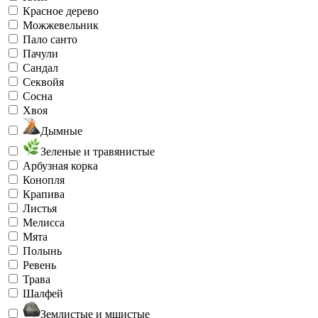
Красное дерево
Можжевельник
Пало санто
Пачули
Сандал
Секвойя
Сосна
Хвоя
Дымные
Зеленые и травянистые
Арбузная корка
Конопля
Крапива
Листья
Мелисса
Мята
Полынь
Ревень
Трава
Шалфей
Землистые и мшистые