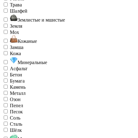
Трава
Шалфей
Землистые и мшистые
Земля
Мох
Кожаные
Замша
Кожа
Минеральные
Асфальт
Бетон
Бумага
Камень
Металл
Озон
Пепел
Песок
Соль
Сталь
Шёлк