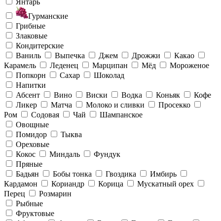
Янтарь
Гурманские
Грибные
Злаковые
Кондитерские
Ваниль
Выпечка
Джем
Дрожжи
Какао
Карамель
Леденец
Марципан
Мёд
Мороженое
Попкорн
Сахар
Шоколад
Напитки
Абсент
Вино
Виски
Водка
Коньяк
Кофе
Ликер
Матча
Молоко и сливки
Просекко
Ром
Содовая
Чай
Шампанское
Овощные
Помидор
Тыква
Ореховые
Кокос
Миндаль
Фундук
Пряные
Бадьян
Бобы тонка
Гвоздика
Имбирь
Кардамон
Кориандр
Корица
Мускатный орех
Перец
Розмарин
Рыбные
Фруктовые