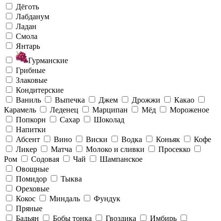
Дёготь
Лабданум
Ладан
Смола
Янтарь
Гурманские
Грибные
Злаковые
Кондитерские
Ваниль
Выпечка
Джем
Дрожжи
Какао
Карамель
Леденец
Марципан
Мёд
Мороженое
Попкорн
Сахар
Шоколад
Напитки
Абсент
Вино
Виски
Водка
Коньяк
Кофе
Ликер
Матча
Молоко и сливки
Просекко
Ром
Содовая
Чай
Шампанское
Овощные
Помидор
Тыква
Ореховые
Кокос
Миндаль
Фундук
Пряные
Бадьян
Бобы тонка
Гвоздика
Имбирь