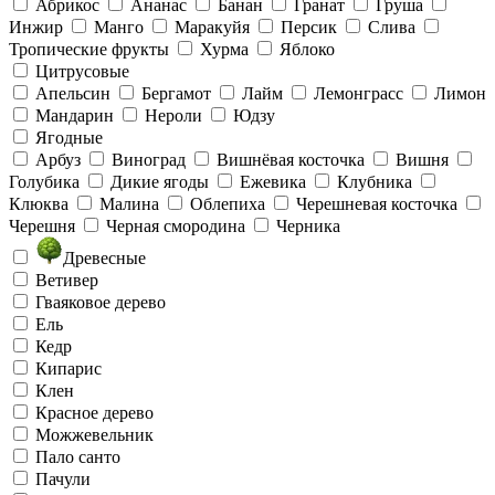
Абрикос
Ананас
Банан
Гранат
Груша
Инжир
Манго
Маракуйя
Персик
Слива
Тропические фрукты
Хурма
Яблоко
Цитрусовые
Апельсин
Бергамот
Лайм
Лемонграсс
Лимон
Мандарин
Нероли
Юдзу
Ягодные
Арбуз
Виноград
Вишнёвая косточка
Вишня
Голубика
Дикие ягоды
Ежевика
Клубника
Клюква
Малина
Облепиха
Черешневая косточка
Черешня
Черная смородина
Черника
Древесные
Ветивер
Гваяковое дерево
Ель
Кедр
Кипарис
Клен
Красное дерево
Можжевельник
Пало санто
Пачули