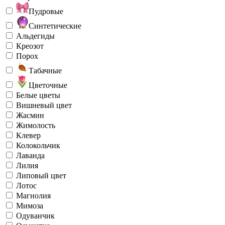
Пудровые
Синтетические
Альдегиды
Креозот
Порох
Табачные
Цветочные
Белые цветы
Вишневый цвет
Жасмин
Жимолость
Клевер
Колокольчик
Лаванда
Лилия
Липовый цвет
Лотос
Магнолия
Мимоза
Одуванчик