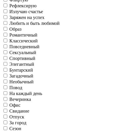
Рефлексирую
Летаю в облаках
Классический
Лето
Излучаю счастье
Заряжен на успех
Любить и быть любимой
Офис
Образ
Саморазвитие
Романтичный
Классический
Работаю
Повседневный
Осень
Повседневный
Сексуальный
Спортивный
Свидание
Готовлю и ем
Элегантный
Бунтарский
Загадочный
Флиртую
Необычный
Сексуальный
Зима
Повод
Отпуск
На каждый день
Живу в соцсетях
Вечеринка
Офис
Свидание
Спортивный
Рефлексирую
Отпуск
За город
За город
Сезон