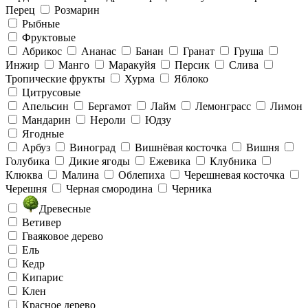
Перец
Розмарин
Рыбные
Фруктовые
Абрикос
Ананас
Банан
Гранат
Груша
Инжир
Манго
Маракуйя
Персик
Слива
Тропические фрукты
Хурма
Яблоко
Цитрусовые
Апельсин
Бергамот
Лайм
Лемонграсс
Лимон
Мандарин
Нероли
Юдзу
Ягодные
Арбуз
Виноград
Вишнёвая косточка
Вишня
Голубика
Дикие ягоды
Ежевика
Клубника
Клюква
Малина
Облепиха
Черешневая косточка
Черешня
Черная смородина
Черника
Древесные
Ветивер
Гваяковое дерево
Ель
Кедр
Кипарис
Клен
Красное дерево