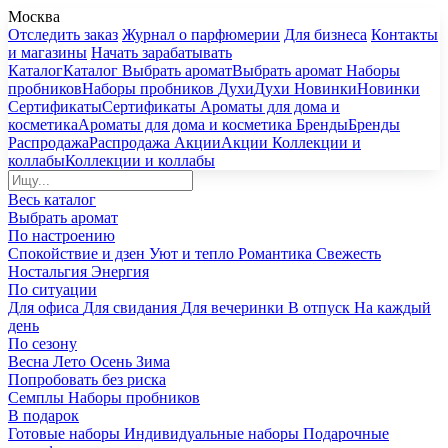
Москва
Отследить заказ
Журнал о парфюмерии
Для бизнеса
Контакты
и магазины
Начать зарабатывать
Каталог
Каталог
Выбрать аромат
Выбрать аромат
Наборы
пробников
Наборы пробников
Духи
Духи
Новинки
Новинки
Сертификаты
Сертификаты
Ароматы для дома и
косметика
Ароматы для дома и косметика
Бренды
Бренды
Распродажа
Распродажа
Акции
Акции
Коллекции и
коллабы
Коллекции и коллабы
Весь каталог
Выбрать аромат
По настроению
Спокойствие и дзен
Уют и тепло
Романтика
Свежесть
Ностальгия
Энергия
По ситуации
Для офиса
Для свидания
Для вечеринки
В отпуск
На каждый
день
По сезону
Весна
Лето
Осень
Зима
Попробовать без риска
Семплы
Наборы пробников
В подарок
Готовые наборы
Индивидуальные наборы
Подарочные