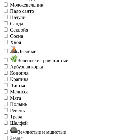
Можжевельник
Пало санто
Пачули
Сандал
Секвойя
Сосна
Хвоя
Дымные
Зеленые и травянистые
Арбузная корка
Конопля
Крапива
Листья
Мелисса
Мята
Полынь
Ревень
Трава
Шалфей
Землистые и мшистые
Земля