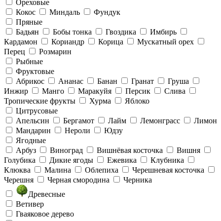
Ореховые
Кокос
Миндаль
Фундук
Пряные
Бадьян
Бобы тонка
Гвоздика
Имбирь
Кардамон
Кориандр
Корица
Мускатный орех
Перец
Розмарин
Рыбные
Фруктовые
Абрикос
Ананас
Банан
Гранат
Груша
Инжир
Манго
Маракуйя
Персик
Слива
Тропические фрукты
Хурма
Яблоко
Цитрусовые
Апельсин
Бергамот
Лайм
Лемонграсс
Лимон
Мандарин
Нероли
Юдзу
Ягодные
Арбуз
Виноград
Вишнёвая косточка
Вишня
Голубика
Дикие ягоды
Ежевика
Клубника
Клюква
Малина
Облепиха
Черешневая косточка
Черешня
Черная смородина
Черника
Древесные
Ветивер
Гваяковое дерево