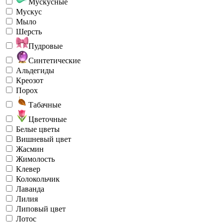
Мускусные
Мускус
Мыло
Шерсть
Пудровые
Синтетические
Альдегиды
Креозот
Порох
Табачные
Цветочные
Белые цветы
Вишневый цвет
Жасмин
Жимолость
Клевер
Колокольчик
Лаванда
Лилия
Липовый цвет
Лотос