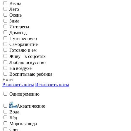
Весна
Люблю искусство
Лето
Осень
Зима
Элегантный
Излучаю счастье
Интересы
Домосед
Путешествую
На воздухе
Саморазвитие
Готовлю и ем
Живу в соцсетях
Бунтарский
Заряжен на успех
Люблю искусство
На воздухе
Воспитываю ребенка
Ноты
Воспитываю ребенка
Включить ноты
Исключить ноты
Одновременно
Загадочный
Любить и быть любимой
Акватические
Вода
Лёд
Морская вода
Снег