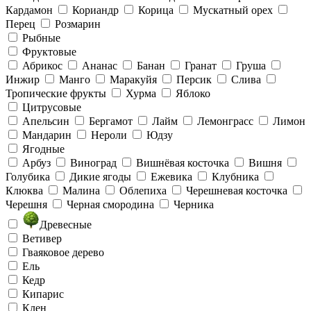
Кардамон
Кориандр
Корица
Мускатный орех
Перец
Розмарин
Рыбные
Фруктовые
Абрикос
Ананас
Банан
Гранат
Груша
Инжир
Манго
Маракуйя
Персик
Слива
Тропические фрукты
Хурма
Яблоко
Цитрусовые
Апельсин
Бергамот
Лайм
Лемонграсс
Лимон
Мандарин
Нероли
Юдзу
Ягодные
Арбуз
Виноград
Вишнёвая косточка
Вишня
Голубика
Дикие ягоды
Ежевика
Клубника
Клюква
Малина
Облепиха
Черешневая косточка
Черешня
Черная смородина
Черника
Древесные
Ветивер
Гваяковое дерево
Ель
Кедр
Кипарис
Клен