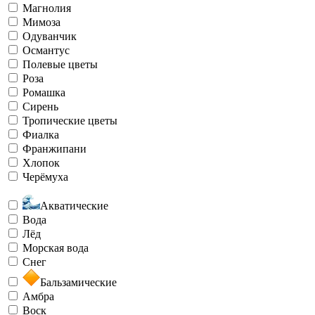
Магнолия
Мимоза
Одуванчик
Османтус
Полевые цветы
Роза
Ромашка
Сирень
Тропические цветы
Фиалка
Франжипани
Хлопок
Черёмуха
Акватические
Вода
Лёд
Морская вода
Снег
Бальзамические
Амбра
Воск