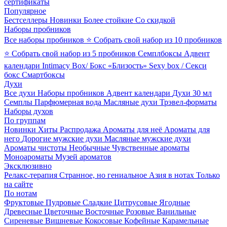
сертификаты
Популярное
Бестселлеры
Новинки
Более стойкие
Со скидкой
Наборы пробников
Все наборы пробников
⭐ Собрать свой набор из 10 пробников
⭐ Собрать свой набор из 5 пробников
Семплбоксы
Адвент
календари
Intimacy Box/ Бокс «Близость»
Sexy box / Секси
бокс
Смартбоксы
Духи
Все духи
Наборы пробников
Адвент календари
Духи 30 мл
Семплы
Парфюмерная вода
Масляные духи
Трэвел-форматы
Наборы духов
По группам
Новинки
Хиты
Распродажа
Ароматы для неё
Ароматы для
него
Дорогие мужские духи
Масляные мужские духи
Ароматы чистоты
Необычные
Чувственные ароматы
Моноароматы
Музей ароматов
Эксклюзивно
Релакс-терапия
Странное, но гениальное
Азия в нотах
Только
на сайте
По нотам
Фруктовые
Пудровые
Сладкие
Цитрусовые
Ягодные
Древесные
Цветочные
Восточные
Розовые
Ванильные
Сиреневые
Вишневые
Кокосовые
Кофейные
Карамельные