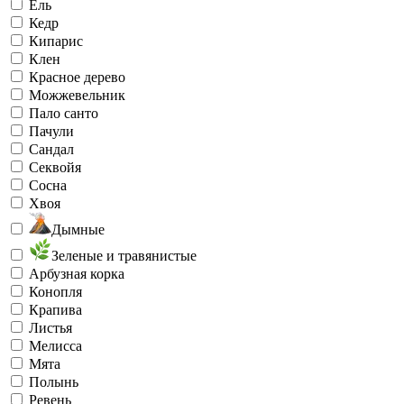
Ель
Кедр
Кипарис
Клен
Красное дерево
Можжевельник
Пало санто
Пачули
Сандал
Секвойя
Сосна
Хвоя
Дымные
Зеленые и травянистые
Арбузная корка
Конопля
Крапива
Листья
Мелисса
Мята
Полынь
Ревень