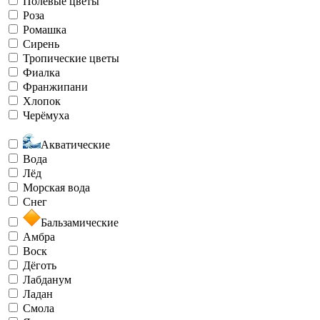
Полевые цветы
Роза
Ромашка
Сирень
Тропические цветы
Фиалка
Франжипани
Хлопок
Черёмуха
Акватические
Вода
Лёд
Морская вода
Снег
Бальзамические
Амбра
Воск
Дёготь
Лабданум
Ладан
Смола