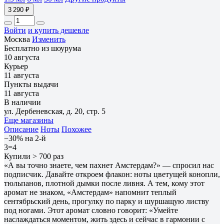
3 290 ₽
Войти
и купить дешевле
Москва
Изменить
Бесплатно из шоурума
10 августа
Курьер
11 августа
Пункты выдачи
11 августа
В наличии
ул. Дербеневская, д. 20, стр. 5
Еще магазины
Описание
Ноты
Похожее
−30% на 2-й
3=4
Купили > 700 раз
«А вы точно знаете, чем пахнет Амстердам?» — спросил нас
подписчик. Давайте откроем флакон: ноты цветущей конопли,
тюльпанов, плотной дымки после ливня. А тем, кому этот
аромат не знаком, «Амстердам» напомнит теплый
сентябрьский день, прогулку по парку и шуршащую листву
под ногами. Этот аромат словно говорит: «Умейте
наслаждаться моментом, жить здесь и сейчас в гармонии с