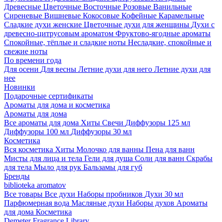
Древесные
Цветочные
Восточные
Розовые
Ванильные
Сиреневые
Вишневые
Кокосовые
Кофейные
Карамельные
Сладкие духи женские
Цветочные духи для женщины
Духи с
древесно-цитрусовым ароматом
Фруктово-ягодные ароматы
Спокойные, тёплые и сладкие ноты
Несладкие, спокойные и
свежие ноты
По времени года
Для осени
Для весны
Летние духи для него
Летние духи для
нее
Новинки
Подарочные сертификаты
Ароматы для дома и косметика
Ароматы для дома
Все ароматы для дома
Хиты
Свечи
Диффузоры 125 мл
Диффузоры 100 мл
Диффузоры 30 мл
Косметика
Вся косметика
Хиты
Молочко для ванны
Пена для ванн
Мисты для лица и тела
Гели для душа
Соли для ванн
Скрабы
для тела
Мыло для рук
Бальзамы для губ
Бренды
biblioteka aromatov
Все товары
Все духи
Наборы пробников
Духи 30 мл
Парфюмерная вода
Масляные духи
Наборы духов
Ароматы
для дома
Косметика
Demeter Fragrance Library