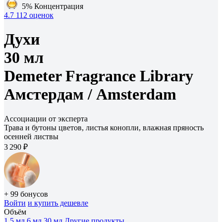
5%
Концентрация
4.7
112 оценок
Духи
30 мл
Demeter Fragrance Library
Амстердам /
Amsterdam
Ассоциации от эксперта
Трава и бутоны цветов, листья конопли, влажная пряность
осенней листвы
3 290 ₽
+ 99 бонусов
Войти
и купить дешевле
Объём
1.5 мл
6 мл
30 мл
Другие продукты