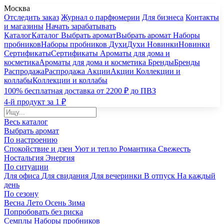
Москва
Отследить заказ
Журнал о парфюмерии
Для бизнеса
Контакты
и магазины
Начать зарабатывать
Каталог
Каталог
Выбрать аромат
Выбрать аромат
Наборы
пробников
Наборы пробников
Духи
Духи
Новинки
Новинки
Сертификаты
Сертификаты
Ароматы для дома и
косметика
Ароматы для дома и косметика
Бренды
Бренды
Распродажа
Распродажа
Акции
Акции
Коллекции и
коллабы
Коллекции и коллабы
100% бесплатная доставка от 2200 ₽ до ПВЗ
4-й продукт за 1 ₽
Весь каталог
Выбрать аромат
По настроению
Спокойствие и дзен
Уют и тепло
Романтика
Свежесть
Ностальгия
Энергия
По ситуации
Для офиса
Для свидания
Для вечеринки
В отпуск
На каждый
день
По сезону
Весна
Лето
Осень
Зима
Попробовать без риска
Семплы
Наборы пробников