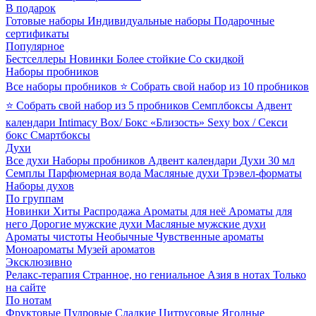
В подарок
Готовые наборы
Индивидуальные наборы
Подарочные
сертификаты
Популярное
Бестселлеры
Новинки
Более стойкие
Со скидкой
Наборы пробников
Все наборы пробников
⭐ Собрать свой набор из 10 пробников
⭐ Собрать свой набор из 5 пробников
Семплбоксы
Адвент
календари
Intimacy Box/ Бокс «Близость»
Sexy box / Секси
бокс
Смартбоксы
Духи
Все духи
Наборы пробников
Адвент календари
Духи 30 мл
Семплы
Парфюмерная вода
Масляные духи
Трэвел-форматы
Наборы духов
По группам
Новинки
Хиты
Распродажа
Ароматы для неё
Ароматы для
него
Дорогие мужские духи
Масляные мужские духи
Ароматы чистоты
Необычные
Чувственные ароматы
Моноароматы
Музей ароматов
Эксклюзивно
Релакс-терапия
Странное, но гениальное
Азия в нотах
Только
на сайте
По нотам
Фруктовые
Пудровые
Сладкие
Цитрусовые
Ягодные