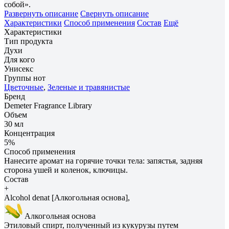
собой».
Развернуть описание
Свернуть описание
Характеристики
Способ применения
Состав
Ещё
Характеристики
Тип продукта
Духи
Для кого
Унисекс
Группы нот
Цветочные
,
Зеленые и травянистые
Бренд
Demeter Fragrance Library
Объем
30 мл
Концентрация
5%
Способ применения
Нанесите аромат на горячие точки тела: запястья, задняя
сторона ушей и коленок, ключицы.
Состав
+
Alcohol denat [Алкогольная основа],
Алкогольная основа
Этиловый спирт, полученный из кукурузы путем