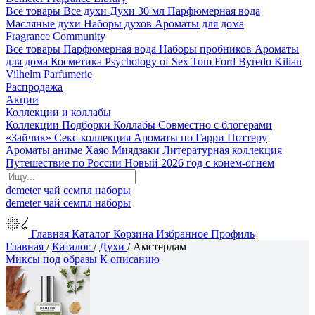
Все товары
Все духи
Духи 30 мл
Парфюмерная вода
Масляные духи
Наборы духов
Ароматы для дома
Fragrance Community
Все товары
Парфюмерная вода
Наборы пробников
Ароматы
для дома
Косметика
Psychology of Sex
Tom Ford
Byredo
Kilian
Vilhelm Parfumerie
Распродажа
Акции
Коллекции и коллабы
Коллекции
Подборки
Коллабы
Совместно с блогерами
«Зайчик»
Секс-коллекция
Ароматы по Гарри Поттеру
Ароматы аниме Хаяо Миядзаки
Литературная коллекция
Путешествие по России
Новый 2026 год с конем-огнем
demeter
чай
семпл
наборы
demeter
чай
семпл
наборы
Главная
Каталог
Корзина
Избранное
Профиль
Главная
/
Каталог
/
Духи
/
Амстердам
Миксы под образы
К описанию