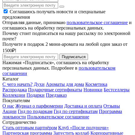
Соглашаюсь получать новости и специальные
предложения
Отправляя данные, принимаю
пользовательское соглашение
и
соглашаюсь на обработку персональных данных.
Почему стоит подписаться на нашу рассылку по электронной
почте?
Получите в подарок 2 мини-аромата на любой один заказ от
1500₽!
Подписаться
Нажимая «Подписаться», соглашаюсь на обработку
персональных данных. Подробнее в
пользовательском
соглашении
Каталог
С чего начать?
Духи
Ароматы для дома
Косметика
Распродажа
Подарочные сертификаты
Новинки
Бестселлеры
Коллекции
Подарки
Предзаказ
Покупателям
О нас
Журнал о парфюмерии
Доставка и оплата
Отзывы
Акции
Гид по подаркам
Гид по сертификатам
Программа
лояльности
Пользовательское соглашение
Сотрудничество
Стать оптовым партнёром
Клуб «После полуночи»
Партнерская программа
Запустить коллаб
Корпоративные