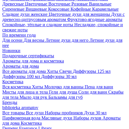
Древесные
Цветочные
Восточные
Розовые
Ванильные
Сиреневые
Вишневые
Кокосовые
Кофейные
Карамельные
Сладкие духи женские
Цветочные духи для женщины
Духи с
древесно-цитрусовым ароматом
Фруктово-ягодные ароматы
Спокойные, тёплые и сладкие ноты
Несладкие, спокойные и
свежие ноты
По времени года
Для осени
Для весны
Летние духи для него
Летние духи для
нее
Новинки
Подарочные сертификаты
Ароматы для дома и косметика
Ароматы для дома
Все ароматы для дома
Хиты
Свечи
Диффузоры 125 мл
Диффузоры 100 мл
Диффузоры 30 мл
Косметика
Вся косметика
Хиты
Молочко для ванны
Пена для ванн
Мисты для лица и тела
Гели для душа
Соли для ванн
Скрабы
для тела
Мыло для рук
Бальзамы для губ
Бренды
biblioteka aromatov
Все товары
Все духи
Наборы пробников
Духи 30 мл
Парфюмерная вода
Масляные духи
Наборы духов
Ароматы
для дома
Косметика
Demeter Fragrance Library