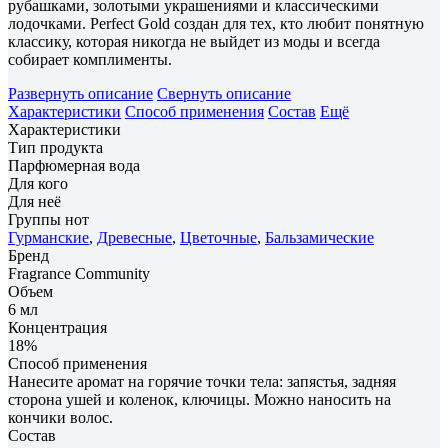
рубашками, золотыми украшениями и классическими
лодочками. Perfect Gold создан для тех, кто любит понятную
классику, которая никогда не выйдет из моды и всегда
собирает комплименты.
Развернуть описание
Свернуть описание
Характеристики
Способ применения
Состав
Ещё
Характеристики
Тип продукта
Парфюмерная вода
Для кого
Для неё
Группы нот
Гурманские
,
Древесные
,
Цветочные
,
Бальзамические
Бренд
Fragrance Community
Объем
6 мл
Концентрация
18%
Способ применения
Нанесите аромат на горячие точки тела: запястья, задняя
сторона ушей и коленок, ключицы. Можно наносить на
кончики волос.
Состав