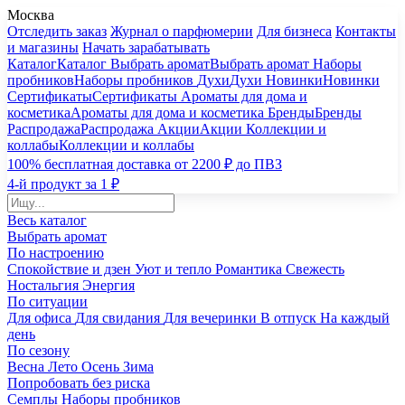
Москва
Отследить заказ
Журнал о парфюмерии
Для бизнеса
Контакты
и магазины
Начать зарабатывать
Каталог
Каталог
Выбрать аромат
Выбрать аромат
Наборы
пробников
Наборы пробников
Духи
Духи
Новинки
Новинки
Сертификаты
Сертификаты
Ароматы для дома и
косметика
Ароматы для дома и косметика
Бренды
Бренды
Распродажа
Распродажа
Акции
Акции
Коллекции и
коллабы
Коллекции и коллабы
100% бесплатная доставка от 2200 ₽ до ПВЗ
4-й продукт за 1 ₽
Весь каталог
Выбрать аромат
По настроению
Спокойствие и дзен
Уют и тепло
Романтика
Свежесть
Ностальгия
Энергия
По ситуации
Для офиса
Для свидания
Для вечеринки
В отпуск
На каждый
день
По сезону
Весна
Лето
Осень
Зима
Попробовать без риска
Семплы
Наборы пробников