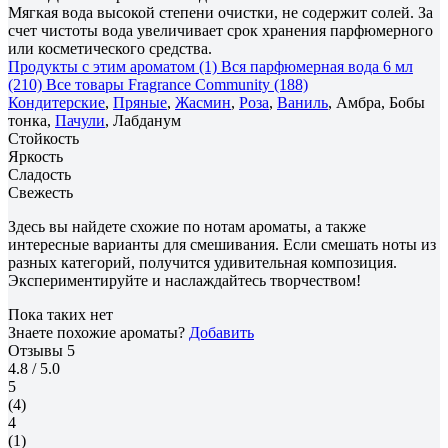
Мягкая вода высокой степени очистки, не содержит солей. За
счет чистоты вода увеличивает срок хранения парфюмерного
или косметического средства.
Продукты с этим ароматом (1)
Вся парфюмерная вода 6 мл
(210)
Все товары Fragrance Community (188)
Кондитерские
,
Пряные
,
Жасмин
,
Роза
,
Ваниль
, Амбра, Бобы
тонка,
Пачули
, Лабданум
Стойкость
Яркость
Сладость
Свежесть
Здесь вы найдете схожие по нотам ароматы, а также
интересные варианты для смешивания. Если смешать ноты из
разных категорий, получится удивительная композиция.
Экспериментируйте и наслаждайтесь творчеством!
Пока таких нет
Знаете похожие ароматы?
Добавить
Отзывы
5
4.8
/ 5.0
5
(4)
4
(1)