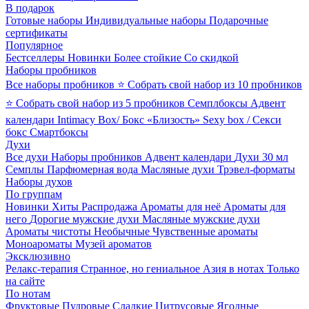
В подарок
Готовые наборы
Индивидуальные наборы
Подарочные
сертификаты
Популярное
Бестселлеры
Новинки
Более стойкие
Со скидкой
Наборы пробников
Все наборы пробников
⭐ Собрать свой набор из 10 пробников
⭐ Собрать свой набор из 5 пробников
Семплбоксы
Адвент
календари
Intimacy Box/ Бокс «Близость»
Sexy box / Секси
бокс
Смартбоксы
Духи
Все духи
Наборы пробников
Адвент календари
Духи 30 мл
Семплы
Парфюмерная вода
Масляные духи
Трэвел-форматы
Наборы духов
По группам
Новинки
Хиты
Распродажа
Ароматы для неё
Ароматы для
него
Дорогие мужские духи
Масляные мужские духи
Ароматы чистоты
Необычные
Чувственные ароматы
Моноароматы
Музей ароматов
Эксклюзивно
Релакс-терапия
Странное, но гениальное
Азия в нотах
Только
на сайте
По нотам
Фруктовые
Пудровые
Сладкие
Цитрусовые
Ягодные