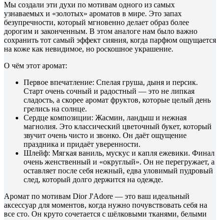
Мы создали эти духи по мотивам одного из самых
узнаваемых и «золотых» ароматов в мире. Это запах
безупречности, который мгновенно делает образ более
дорогим и законченным. В этом аналоге нам было важно
сохранить тот самый эффект сияния, когда парфюм ощущается
на коже как невидимое, но роскошное украшение.
О чём этот аромат:
Первое впечатление: Спелая груша, дыня и персик.
Старт очень сочный и радостный — это не липкая
сладость, а скорее аромат фруктов, которые целый день
грелись на солнце.
Сердце композиции: Жасмин, ландыш и нежная
магнолия. Это классический цветочный букет, который
звучит очень чисто и звонко. Он даёт ощущение
праздника и придаёт уверенности.
Шлейф: Мягкая ваниль, мускус и капля ежевики. Финал
очень женственный и «округлый». Он не перегружает, а
оставляет после себя нежный, едва уловимый пудровый
след, который долго держится на одежде.
Аромат по мотивам Dior J'Adore — это ваш идеальный
аксессуар для моментов, когда нужно почувствовать себя на
все сто. Он круто сочетается с шёлковыми тканями, белыми