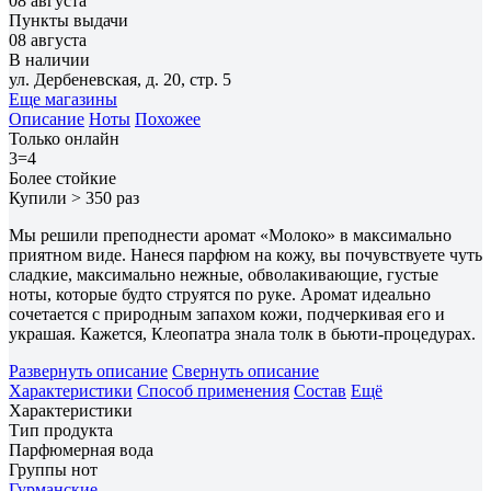
08 августа
Пункты выдачи
08 августа
В наличии
ул. Дербеневская, д. 20, стр. 5
Еще магазины
Описание
Ноты
Похожее
Только онлайн
3=4
Более стойкие
Купили > 350 раз
Мы решили преподнести аромат «Молоко» в максимально
приятном виде. Нанеся парфюм на кожу, вы почувствуете чуть
сладкие, максимально нежные, обволакивающие, густые
ноты, которые будто струятся по руке. Аромат идеально
сочетается с природным запахом кожи, подчеркивая его и
украшая. Кажется, Клеопатра знала толк в бьюти-процедурах.
Развернуть описание
Свернуть описание
Характеристики
Способ применения
Состав
Ещё
Характеристики
Тип продукта
Парфюмерная вода
Группы нот
Гурманские