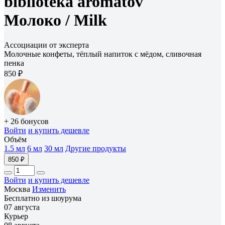
biblioteka aromatov
Молоко /
Milk
Ассоциации от эксперта
Молочные конфеты, тёплый напиток с мёдом, сливочная
пенка
850 ₽
+ 26 бонусов
Войти
и купить дешевле
Объём
1.5 мл
6 мл
30 мл
Другие продукты
850 ₽
Войти
и купить дешевле
Москва
Изменить
Бесплатно из шоурума
07 августа
Курьер