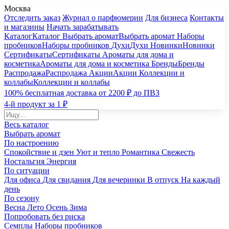
Москва
Отследить заказ
Журнал о парфюмерии
Для бизнеса
Контакты
и магазины
Начать зарабатывать
Каталог
Каталог
Выбрать аромат
Выбрать аромат
Наборы
пробников
Наборы пробников
Духи
Духи
Новинки
Новинки
Сертификаты
Сертификаты
Ароматы для дома и
косметика
Ароматы для дома и косметика
Бренды
Бренды
Распродажа
Распродажа
Акции
Акции
Коллекции и
коллабы
Коллекции и коллабы
100% бесплатная доставка от 2200 ₽ до ПВЗ
4-й продукт за 1 ₽
Весь каталог
Выбрать аромат
По настроению
Спокойствие и дзен
Уют и тепло
Романтика
Свежесть
Ностальгия
Энергия
По ситуации
Для офиса
Для свидания
Для вечеринки
В отпуск
На каждый
день
По сезону
Весна
Лето
Осень
Зима
Попробовать без риска
Семплы
Наборы пробников