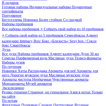
В подарок
Готовые наборы
Индивидуальные наборы
Подарочные
сертификаты
Популярное
Бестселлеры
Новинки
Более стойкие
Со скидкой
Наборы пробников
Все наборы пробников
⭐ Собрать свой набор из 10 пробников
⭐ Собрать свой набор из 5 пробников
Семплбоксы
Адвент
календари
Intimacy Box/ Бокс «Близость»
Sexy box / Секси
бокс
Смартбоксы
Духи
Все духи
Наборы пробников
Адвент календари
Духи 30 мл
Семплы
Парфюмерная вода
Масляные духи
Трэвел-форматы
Наборы духов
По группам
Новинки
Хиты
Распродажа
Ароматы для неё
Ароматы для
него
Дорогие мужские духи
Масляные мужские духи
Ароматы чистоты
Необычные
Чувственные ароматы
Моноароматы
Музей ароматов
Эксклюзивно
Релакс-терапия
Странное, но гениальное
Азия в нотах
Только
на сайте
По нотам
Фруктовые
Пудровые
Сладкие
Цитрусовые
Ягодные