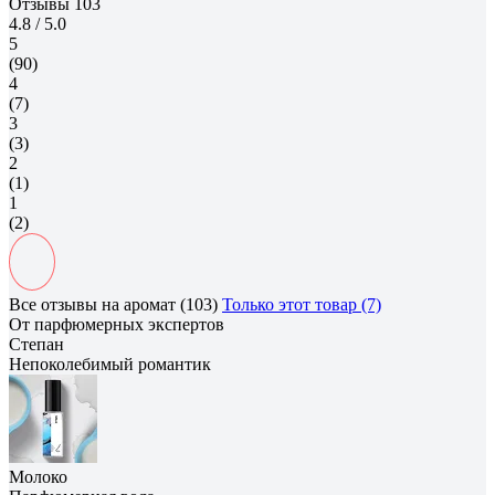
Отзывы
103
4.8
/ 5.0
5
(90)
4
(7)
3
(3)
2
(1)
1
(2)
Все отзывы на аромат (103)
Только этот товар (7)
От парфюмерных экспертов
Степан
Непоколебимый романтик
Молоко