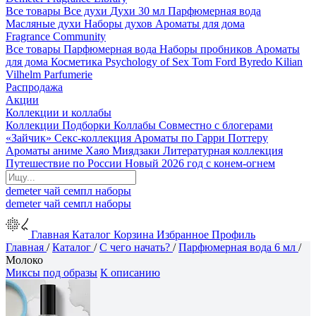
Все товары
Все духи
Духи 30 мл
Парфюмерная вода
Масляные духи
Наборы духов
Ароматы для дома
Fragrance Community
Все товары
Парфюмерная вода
Наборы пробников
Ароматы
для дома
Косметика
Psychology of Sex
Tom Ford
Byredo
Kilian
Vilhelm Parfumerie
Распродажа
Акции
Коллекции и коллабы
Коллекции
Подборки
Коллабы
Совместно с блогерами
«Зайчик»
Секс-коллекция
Ароматы по Гарри Поттеру
Ароматы аниме Хаяо Миядзаки
Литературная коллекция
Путешествие по России
Новый 2026 год с конем-огнем
demeter
чай
семпл
наборы
demeter
чай
семпл
наборы
Главная
Каталог
Корзина
Избранное
Профиль
Главная
/
Каталог
/
С чего начать?
/
Парфюмерная вода 6 мл
/
Молоко
Миксы под образы
К описанию