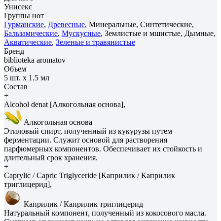
Унисекс
Группы нот
Гурманские
,
Древесные
, Минеральные, Синтетические,
Бальзамические
,
Мускусные
, Землистые и мшистые, Дымные,
Акватические
,
Зеленые и травянистые
Бренд
biblioteka aromatov
Объем
5 шт. х 1.5 мл
Состав
+
Alcohol denat [Алкогольная основа],
Алкогольная основа
Этиловый спирт, полученный из кукурузы путем
ферментации. Служит основой для растворения
парфюмерных компонентов. Обеспечивает их стойкость и
длительный срок хранения.
+
Caprylic / Capric Triglyceride [Каприлик / Каприлик
триглицерид],
Каприлик / Каприлик триглицерид
Натуральный компонент, полученный из кокосового масла.