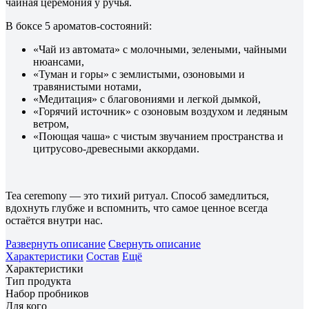
чайная церемония у ручья.
В боксе 5 ароматов-состояний:
«Чай из автомата» с молочными, зелеными, чайными
нюансами,
«Туман и горы» с землистыми, озоновыми и
травянистыми нотами,
«Медитация» с благовониями и легкой дымкой,
«Горячий источник» с озоновым воздухом и ледяным
ветром,
«Поющая чаша» с чистым звучанием пространства и
цитрусово-древесными аккордами.
Tea ceremony — это тихий ритуал. Способ замедлиться,
вдохнуть глубже и вспомнить, что самое ценное всегда
остаётся внутри нас.
Развернуть описание
Свернуть описание
Характеристики
Состав
Ещё
Характеристики
Тип продукта
Набор пробников
Для кого