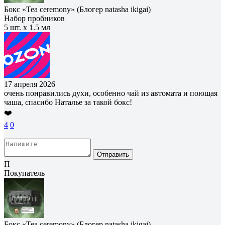
Бокс «Tea ceremony» (Блогер natasha ikigai)
Набор пробников
5 шт. х 1.5 мл
17 апреля 2026
очень понравились духи, особенно чай из автомата и поющая
чаша, спасибо Наталье за такой бокс!
❤️
4
0
Отправить
П
Покупатель
Бокс «Tea ceremony» (Блогер natasha ikigai)