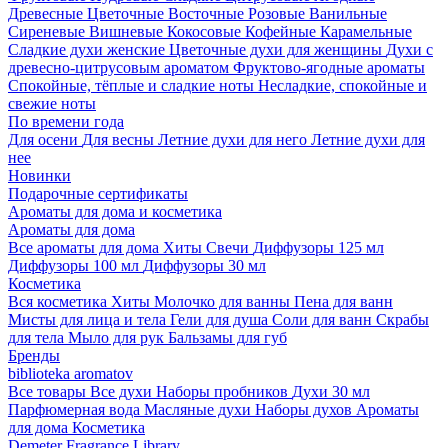
Древесные
Цветочные
Восточные
Розовые
Ванильные
Сиреневые
Вишневые
Кокосовые
Кофейные
Карамельные
Сладкие духи женские
Цветочные духи для женщины
Духи с
древесно-цитрусовым ароматом
Фруктово-ягодные ароматы
Спокойные, тёплые и сладкие ноты
Несладкие, спокойные и
свежие ноты
По времени года
Для осени
Для весны
Летние духи для него
Летние духи для
нее
Новинки
Подарочные сертификаты
Ароматы для дома и косметика
Ароматы для дома
Все ароматы для дома
Хиты
Свечи
Диффузоры 125 мл
Диффузоры 100 мл
Диффузоры 30 мл
Косметика
Вся косметика
Хиты
Молочко для ванны
Пена для ванн
Мисты для лица и тела
Гели для душа
Соли для ванн
Скрабы
для тела
Мыло для рук
Бальзамы для губ
Бренды
biblioteka aromatov
Все товары
Все духи
Наборы пробников
Духи 30 мл
Парфюмерная вода
Масляные духи
Наборы духов
Ароматы
для дома
Косметика
Demeter Fragrance Library