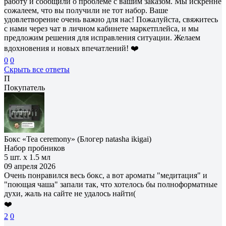
работу и сообщили о проблеме с вашим заказом. Мы искренне
сожалеем, что вы получили не тот набор. Ваше
удовлетворение очень важно для нас! Пожалуйста, свяжитесь
с нами через чат в личном кабинете маркетплейса, и мы
предложим решения для исправления ситуации. Желаем
вдохновения и новых впечатлений! ❤️
0
0
Скрыть все ответы
П
Покупатель
Бокс «Tea ceremony» (Блогер natasha ikigai)
Набор пробников
5 шт. х 1.5 мл
09 апреля 2026
Очень понравился весь бокс, а вот ароматы "медитация" и
"поющая чаша" запали так, что хотелось бы полноформатные
духи, жаль на сайте не удалось найти(
❤️
2
0