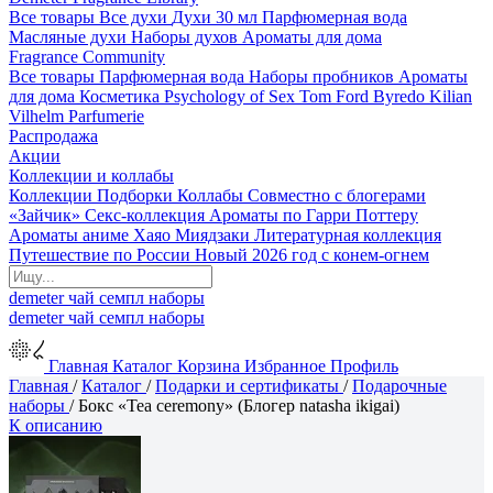
Все товары
Все духи
Духи 30 мл
Парфюмерная вода
Масляные духи
Наборы духов
Ароматы для дома
Fragrance Community
Все товары
Парфюмерная вода
Наборы пробников
Ароматы
для дома
Косметика
Psychology of Sex
Tom Ford
Byredo
Kilian
Vilhelm Parfumerie
Распродажа
Акции
Коллекции и коллабы
Коллекции
Подборки
Коллабы
Совместно с блогерами
«Зайчик»
Секс-коллекция
Ароматы по Гарри Поттеру
Ароматы аниме Хаяо Миядзаки
Литературная коллекция
Путешествие по России
Новый 2026 год с конем-огнем
demeter
чай
семпл
наборы
demeter
чай
семпл
наборы
Главная
Каталог
Корзина
Избранное
Профиль
Главная
/
Каталог
/
Подарки и сертификаты
/
Подарочные
наборы
/
Бокс «Tea ceremony» (Блогер natasha ikigai)
К описанию