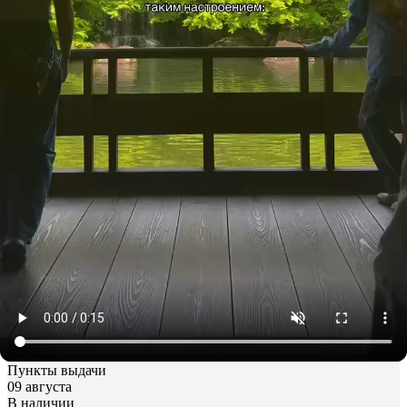
ceremony» (By Blogger natasha
ikigai)
1 250 ₽
+ 38 бонусов
Войти
и купить дешевле
1 250 ₽
Войти
и купить дешевле
Москва
Изменить
Бесплатно из шоурума
08 августа
Курьер
09 августа
Пункты выдачи
09 августа
В наличии