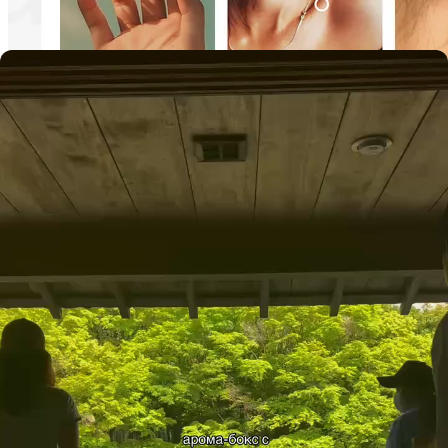
4.8
60 оценок
Набор пробников
5 шт. х 1.5 мл
biblioteka aromatov
Бокс «Tea ceremony» (Блогер
natasha ikigai) /
Box «Tea