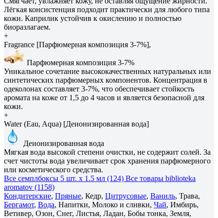
Смягчает, увлажняет кожу, не оставляя ощущение жирности.
Лёгкая консистенция подходит практически для любого типа
кожи. Каприлик устойчив к окислению и полностью
биоразлагаем.
+
Fragrance [Парфюмерная композиция 3-7%],
Парфюмерная композиция 3-7%
Уникальное сочетание высококачественных натуральных или
синтетических парфюмерных компонентов. Концентрация в
одеколонах составляет 3-7%, что обеспечивает стойкость
аромата на коже от 1,5 до 4 часов и является безопасной для
кожи.
+
Water (Eau, Aqua) [Деионизированная вода]
Деионизированная вода
Мягкая вода высокой степени очистки, не содержит солей. За
счет чистоты вода увеличивает срок хранения парфюмерного
или косметического средства.
Все семплбоксы 5 шт. х 1.5 мл (124)
Все товары biblioteka
aromatov (1158)
Кондитерские
,
Пряные
, Кедр,
Цитрусовые
,
Ваниль
, Трава,
Бергамот
,
Вода
, Напитки, Молоко и сливки,
Чай
, Имбирь,
Ветивер, Озон, Снег, Листья, Ладан, Бобы тонка, Земля,