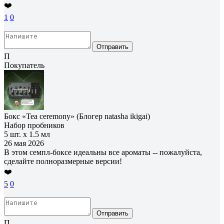
❤️
1
0
Отправить
П
Покупатель
Бокс «Tea ceremony» (Блогер natasha ikigai)
Набор пробников
5 шт. х 1.5 мл
26 мая 2026
В этом семпл-боксе идеальны все ароматы -- пожалуйста,
сделайте полноразмерные версии!
❤️
5
0
Отправить
П