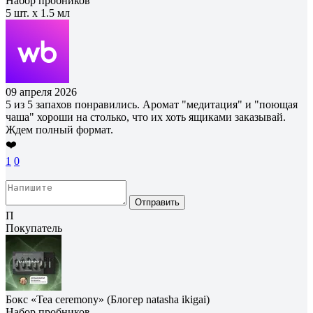
Набор пробников
5 шт. х 1.5 мл
09 апреля 2026
5 из 5 запахов понравились. Аромат "медитация" и "поющая
чаша" хороши на столько, что их хоть ящиками заказывай.
Ждем полный формат.
❤️
1
0
Отправить
П
Покупатель
Бокс «Tea ceremony» (Блогер natasha ikigai)
Набор пробников