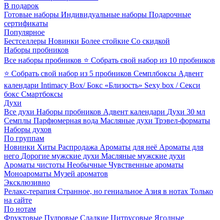
В подарок
Готовые наборы
Индивидуальные наборы
Подарочные
сертификаты
Популярное
Бестселлеры
Новинки
Более стойкие
Со скидкой
Наборы пробников
Все наборы пробников
⭐ Собрать свой набор из 10 пробников
⭐ Собрать свой набор из 5 пробников
Семплбоксы
Адвент
календари
Intimacy Box/ Бокс «Близость»
Sexy box / Секси
бокс
Смартбоксы
Духи
Все духи
Наборы пробников
Адвент календари
Духи 30 мл
Семплы
Парфюмерная вода
Масляные духи
Трэвел-форматы
Наборы духов
По группам
Новинки
Хиты
Распродажа
Ароматы для неё
Ароматы для
него
Дорогие мужские духи
Масляные мужские духи
Ароматы чистоты
Необычные
Чувственные ароматы
Моноароматы
Музей ароматов
Эксклюзивно
Релакс-терапия
Странное, но гениальное
Азия в нотах
Только
на сайте
По нотам
Фруктовые
Пудровые
Сладкие
Цитрусовые
Ягодные