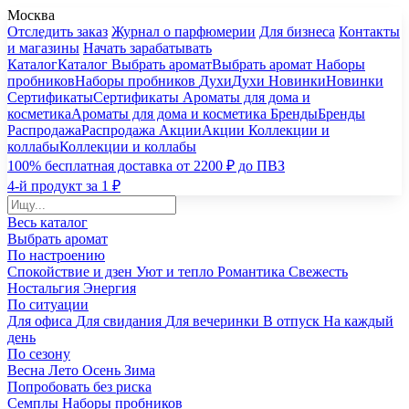
Москва
Отследить заказ
Журнал о парфюмерии
Для бизнеса
Контакты
и магазины
Начать зарабатывать
Каталог
Каталог
Выбрать аромат
Выбрать аромат
Наборы
пробников
Наборы пробников
Духи
Духи
Новинки
Новинки
Сертификаты
Сертификаты
Ароматы для дома и
косметика
Ароматы для дома и косметика
Бренды
Бренды
Распродажа
Распродажа
Акции
Акции
Коллекции и
коллабы
Коллекции и коллабы
100% бесплатная доставка от 2200 ₽ до ПВЗ
4-й продукт за 1 ₽
Весь каталог
Выбрать аромат
По настроению
Спокойствие и дзен
Уют и тепло
Романтика
Свежесть
Ностальгия
Энергия
По ситуации
Для офиса
Для свидания
Для вечеринки
В отпуск
На каждый
день
По сезону
Весна
Лето
Осень
Зима
Попробовать без риска
Семплы
Наборы пробников