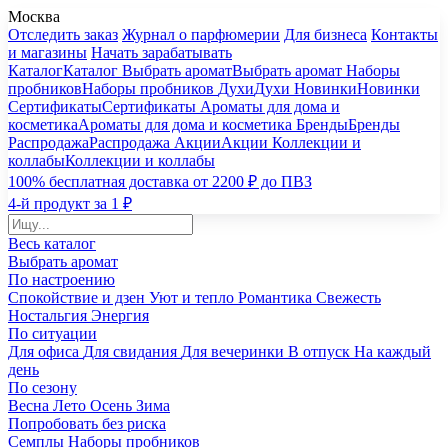
Москва
Отследить заказ
Журнал о парфюмерии
Для бизнеса
Контакты
и магазины
Начать зарабатывать
Каталог
Каталог
Выбрать аромат
Выбрать аромат
Наборы
пробников
Наборы пробников
Духи
Духи
Новинки
Новинки
Сертификаты
Сертификаты
Ароматы для дома и
косметика
Ароматы для дома и косметика
Бренды
Бренды
Распродажа
Распродажа
Акции
Акции
Коллекции и
коллабы
Коллекции и коллабы
100% бесплатная доставка от 2200 ₽ до ПВЗ
4-й продукт за 1 ₽
Весь каталог
Выбрать аромат
По настроению
Спокойствие и дзен
Уют и тепло
Романтика
Свежесть
Ностальгия
Энергия
По ситуации
Для офиса
Для свидания
Для вечеринки
В отпуск
На каждый
день
По сезону
Весна
Лето
Осень
Зима
Попробовать без риска
Семплы
Наборы пробников