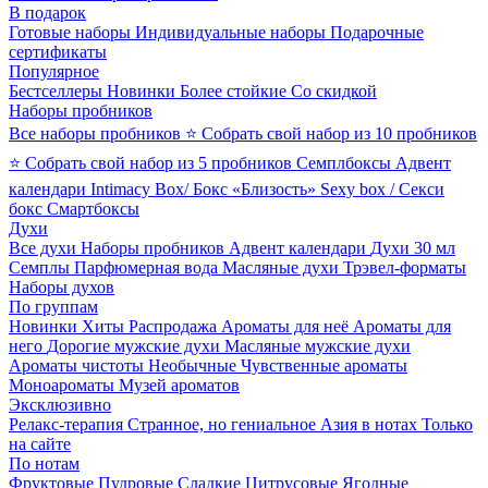
В подарок
Готовые наборы
Индивидуальные наборы
Подарочные
сертификаты
Популярное
Бестселлеры
Новинки
Более стойкие
Со скидкой
Наборы пробников
Все наборы пробников
⭐ Собрать свой набор из 10 пробников
⭐ Собрать свой набор из 5 пробников
Семплбоксы
Адвент
календари
Intimacy Box/ Бокс «Близость»
Sexy box / Секси
бокс
Смартбоксы
Духи
Все духи
Наборы пробников
Адвент календари
Духи 30 мл
Семплы
Парфюмерная вода
Масляные духи
Трэвел-форматы
Наборы духов
По группам
Новинки
Хиты
Распродажа
Ароматы для неё
Ароматы для
него
Дорогие мужские духи
Масляные мужские духи
Ароматы чистоты
Необычные
Чувственные ароматы
Моноароматы
Музей ароматов
Эксклюзивно
Релакс-терапия
Странное, но гениальное
Азия в нотах
Только
на сайте
По нотам
Фруктовые
Пудровые
Сладкие
Цитрусовые
Ягодные