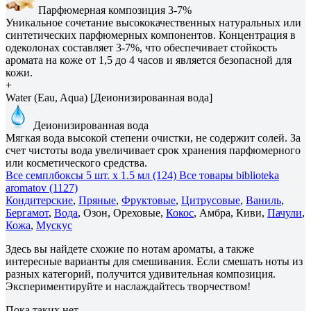
Парфюмерная композиция 3-7%
Уникальное сочетание высококачественных натуральных или
синтетических парфюмерных компонентов. Концентрация в
одеколонах составляет 3-7%, что обеспечивает стойкость
аромата на коже от 1,5 до 4 часов и является безопасной для
кожи.
+
Water (Eau, Aqua) [Деионизированная вода]
Деионизированная вода
Мягкая вода высокой степени очистки, не содержит солей. За
счет чистоты вода увеличивает срок хранения парфюмерного
или косметического средства.
Все семплбоксы 5 шт. х 1.5 мл (124)
Все товары biblioteka
aromatov (1127)
Кондитерские
,
Пряные
,
Фруктовые
,
Цитрусовые
,
Ваниль
,
Бергамот
,
Вода
, Озон, Ореховые,
Кокос
, Амбра, Киви,
Пачули
,
Кожа
,
Мускус
Здесь вы найдете схожие по нотам ароматы, а также
интересные варианты для смешивания. Если смешать ноты из
разных категорий, получится удивительная композиция.
Экспериментируйте и наслаждайтесь творчеством!
Пока таких нет