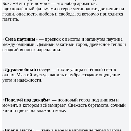
Бокс «Нет пути домой» — это набор ароматов,
вдохновлённый фильмами о герое мегаполиса: движение на
грани, опасность, любовь и свобода, за которую приходится
платить.
«
Сила паутины
» — прыжок с высоты и натянутая паутина
между башнями. Дымный закатный город, древесное тепло и
сладкий всплеск адреналина.
«
Дружелюбный сосед
» — тихие улицы и тёплый свет в
окнах. Мягкий мускус, ваниль и амбра создают ощущение
уюта и надёжности.
«
Поцелуй под дождём
» — неоновый город под ливнем и
момент, в котором всё замирает. Свежесть бергамота, сочный
киви и цветы на влажной коже.
«
Враг в маске
» — тень в небе и напряжение перед ударом.