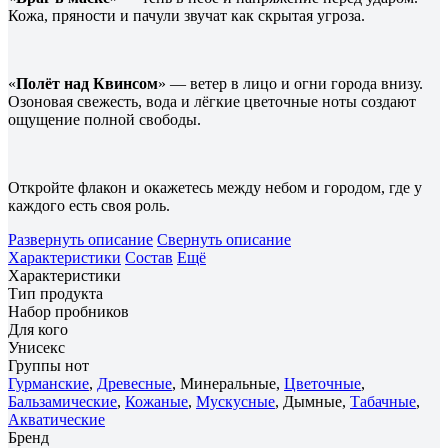
Кожа, пряности и пачули звучат как скрытая угроза.
«
Полёт над Квинсом
» — ветер в лицо и огни города внизу.
Озоновая свежесть, вода и лёгкие цветочные ноты создают
ощущение полной свободы.
Откройте флакон и окажетесь между небом и городом, где у
каждого есть своя роль.
Развернуть описание
Свернуть описание
Характеристики
Состав
Ещё
Характеристики
Тип продукта
Набор пробников
Для кого
Унисекс
Группы нот
Гурманские
,
Древесные
, Минеральные,
Цветочные
,
Бальзамические
,
Кожаные
,
Мускусные
, Дымные,
Табачные
,
Акватические
Бренд