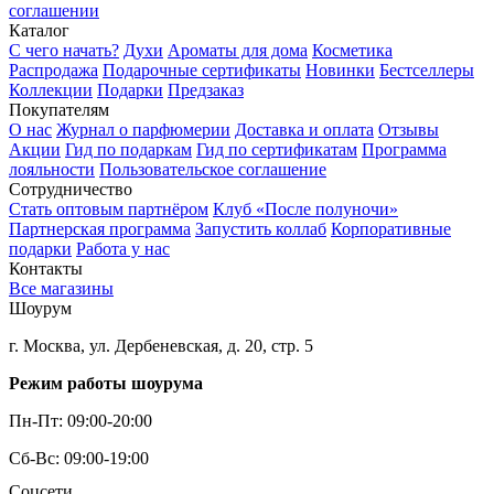
соглашении
Каталог
С чего начать?
Духи
Ароматы для дома
Косметика
Распродажа
Подарочные сертификаты
Новинки
Бестселлеры
Коллекции
Подарки
Предзаказ
Покупателям
О нас
Журнал о парфюмерии
Доставка и оплата
Отзывы
Акции
Гид по подаркам
Гид по сертификатам
Программа
лояльности
Пользовательское соглашение
Сотрудничество
Стать оптовым партнёром
Клуб «После полуночи»
Партнерская программа
Запустить коллаб
Корпоративные
подарки
Работа у нас
Контакты
Все магазины
Шоурум
г. Москва, ул. Дербеневская, д. 20, стр. 5
Режим работы шоурума
Пн-Пт: 09:00-20:00
Сб-Вс: 09:00-19:00
Соцсети