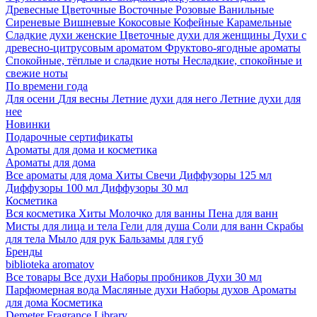
Древесные
Цветочные
Восточные
Розовые
Ванильные
Сиреневые
Вишневые
Кокосовые
Кофейные
Карамельные
Сладкие духи женские
Цветочные духи для женщины
Духи с
древесно-цитрусовым ароматом
Фруктово-ягодные ароматы
Спокойные, тёплые и сладкие ноты
Несладкие, спокойные и
свежие ноты
По времени года
Для осени
Для весны
Летние духи для него
Летние духи для
нее
Новинки
Подарочные сертификаты
Ароматы для дома и косметика
Ароматы для дома
Все ароматы для дома
Хиты
Свечи
Диффузоры 125 мл
Диффузоры 100 мл
Диффузоры 30 мл
Косметика
Вся косметика
Хиты
Молочко для ванны
Пена для ванн
Мисты для лица и тела
Гели для душа
Соли для ванн
Скрабы
для тела
Мыло для рук
Бальзамы для губ
Бренды
biblioteka aromatov
Все товары
Все духи
Наборы пробников
Духи 30 мл
Парфюмерная вода
Масляные духи
Наборы духов
Ароматы
для дома
Косметика
Demeter Fragrance Library