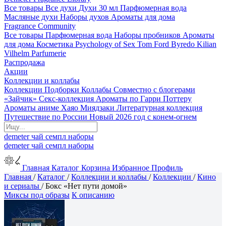
Все товары
Все духи
Духи 30 мл
Парфюмерная вода
Масляные духи
Наборы духов
Ароматы для дома
Fragrance Community
Все товары
Парфюмерная вода
Наборы пробников
Ароматы
для дома
Косметика
Psychology of Sex
Tom Ford
Byredo
Kilian
Vilhelm Parfumerie
Распродажа
Акции
Коллекции и коллабы
Коллекции
Подборки
Коллабы
Совместно с блогерами
«Зайчик»
Секс-коллекция
Ароматы по Гарри Поттеру
Ароматы аниме Хаяо Миядзаки
Литературная коллекция
Путешествие по России
Новый 2026 год с конем-огнем
demeter
чай
семпл
наборы
demeter
чай
семпл
наборы
Главная
Каталог
Корзина
Избранное
Профиль
Главная
/
Каталог
/
Коллекции и коллабы
/
Коллекции
/
Кино
и сериалы
/
Бокс «Нет пути домой»
Миксы под образы
К описанию